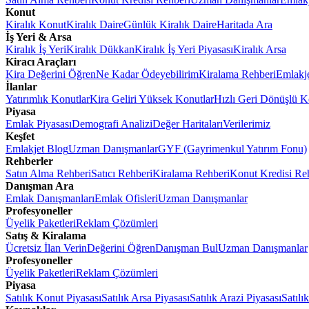
Konut
Kiralık Konut
Kiralık Daire
Günlük Kiralık Daire
Haritada Ara
İş Yeri & Arsa
Kiralık İş Yeri
Kiralık Dükkan
Kiralık İş Yeri Piyasası
Kiralık Arsa
Kiracı Araçları
Kira Değerini Öğren
Ne Kadar Ödeyebilirim
Kiralama Rehberi
Emlakj
İlanlar
Yatırımlık Konutlar
Kira Geliri Yüksek Konutlar
Hızlı Geri Dönüşlü K
Piyasa
Emlak Piyasası
Demografi Analizi
Değer Haritaları
Verilerimiz
Keşfet
Emlakjet Blog
Uzman Danışmanlar
GYF (Gayrimenkul Yatırım Fonu)
Rehberler
Satın Alma Rehberi
Satıcı Rehberi
Kiralama Rehberi
Konut Kredisi Re
Danışman Ara
Emlak Danışmanları
Emlak Ofisleri
Uzman Danışmanlar
Profesyoneller
Üyelik Paketleri
Reklam Çözümleri
Satış & Kiralama
Ücretsiz İlan Verin
Değerini Öğren
Danışman Bul
Uzman Danışmanlar
Profesyoneller
Üyelik Paketleri
Reklam Çözümleri
Piyasa
Satılık Konut Piyasası
Satılık Arsa Piyasası
Satılık Arazi Piyasası
Satılı