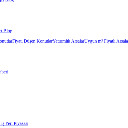
et Blog
onutlar
Fiyatı Düşen Konutlar
Yatırımlık Arsalar
Uygun m² Fiyatlı Arsala
hberi
k İş Yeri Piyasası