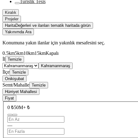
Turistik Tesis
Kiralık
Projeler
Harita
Değerleri ve ilanları tematik haritada görün
Yakınımda Ara
Konumuna yakın ilanlar için yakınlık mesafesini seç.
0.5km
5km
10km
15km
Kapalı
İl
Temizle
Kahramanmaraş
İlçe
Temizle
Onikişubat
Semt/Mahalle
Temizle
Hürriyet Mahallesi
Fiyat
0 ₺
50M+ ₺
—