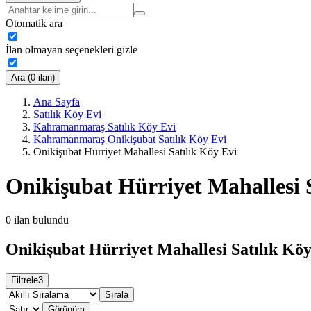
Otomatik ara
İlan olmayan seçenekleri gizle
Ara (0 ilan)
Ana Sayfa
Satılık Köy Evi
Kahramanmaraş Satılık Köy Evi
Kahramanmaraş Onikişubat Satılık Köy Evi
Onikişubat Hürriyet Mahallesi Satılık Köy Evi
Onikişubat Hürriyet Mahallesi 
0
ilan bulundu
Onikişubat Hürriyet Mahallesi Satılık Köy
Filtrele
3
Sırala
Görünüm