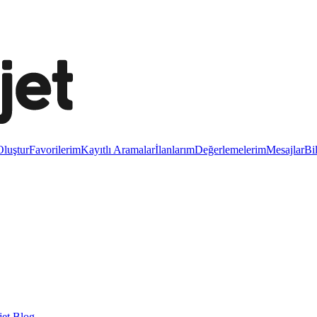
luştur
Favorilerim
Kayıtlı Aramalar
İlanlarım
Değerlemelerim
Mesajlar
Bi
et Blog