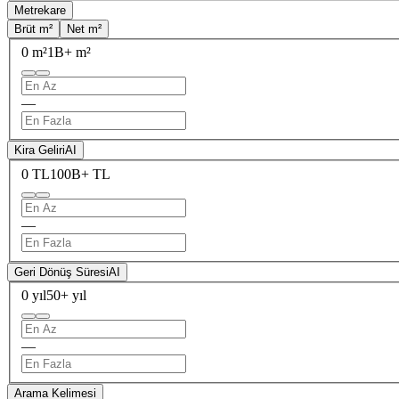
Metrekare
Brüt m²
Net m²
0 m²
1B+ m²
—
Kira Geliri
AI
0 TL
100B+ TL
—
Geri Dönüş Süresi
AI
0 yıl
50+ yıl
—
Arama Kelimesi