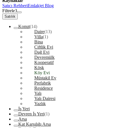
Kaynaklar
Satıcı Rehberi
Emlakjet Blog
Filtrele
3
Satılık
Konut
(14)
Daire
(13)
Villa
(1)
Bina
Çiftlik Evi
Dağ Evi
Devremülk
Kooperatif
Köşk
Köy Evi
Müstakil Ev
Prefabrik
Residence
Yalı
Yalı Dairesi
Yazlık
İş Yeri
Devren İş Yeri
(1)
Arsa
Kat Karşılığı Arsa