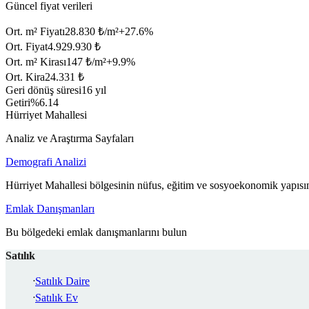
Güncel fiyat verileri
Ort. m² Fiyatı
28.830 ₺/m²
+
27.6
%
Ort. Fiyat
4.929.930 ₺
Ort. m² Kirası
147 ₺/m²
+
9.9
%
Ort. Kira
24.331 ₺
Geri dönüş süresi
16 yıl
Getiri
%6.14
Hürriyet Mahallesi
Analiz ve Araştırma Sayfaları
Demografi Analizi
Hürriyet Mahallesi bölgesinin nüfus, eğitim ve sosyoekonomik yapısın
Emlak Danışmanları
Bu bölgedeki emlak danışmanlarını bulun
Satılık
Satılık Daire
Satılık Ev