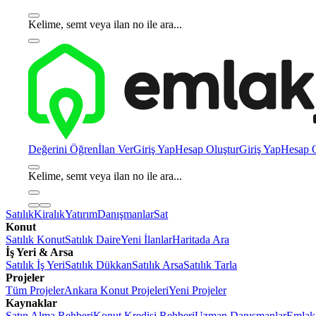
Kelime, semt veya ilan no ile ara...
Değerini Öğren
İlan Ver
Giriş Yap
Hesap Oluştur
Giriş Yap
Hesap O
Kelime, semt veya ilan no ile ara...
Satılık
Kiralık
Yatırım
Danışmanlar
Sat
Konut
Satılık Konut
Satılık Daire
Yeni İlanlar
Haritada Ara
İş Yeri & Arsa
Satılık İş Yeri
Satılık Dükkan
Satılık Arsa
Satılık Tarla
Projeler
Tüm Projeler
Ankara Konut Projeleri
Yeni Projeler
Kaynaklar
Satın Alma Rehberi
Konut Kredisi Rehberi
Uzman Danışmanlar
Emlakj