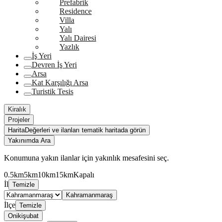
Prefabrik
Residence
Villa
Yalı
Yalı Dairesi
Yazlık
İş Yeri
Devren İş Yeri
Arsa
Kat Karşılığı Arsa
Turistik Tesis
Kiralık
Projeler
Harita
Değerleri ve ilanları tematik haritada görün
Yakınımda Ara
Konumuna yakın ilanlar için yakınlık mesafesini seç.
0.5km
5km
10km
15km
Kapalı
İl
Temizle
Kahramanmaraş
İlçe
Temizle
Onikişubat