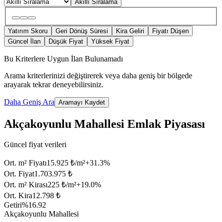
Akıllı Sıralama
Yatırım Skoru
Geri Dönüş Süresi
Kira Geliri
Fiyatı Düşen
Güncel İlan
Düşük Fiyat
Yüksek Fiyat
Bu Kriterlere Uygun İlan Bulunamadı
Arama kriterlerinizi değiştirerek veya daha geniş bir bölgede
arayarak tekrar deneyebilirsiniz.
Daha Geniş Ara
Aramayı Kaydet
Akçakoyunlu Mahallesi Emlak Piyasası
Güncel fiyat verileri
Ort. m² Fiyatı
15.925 ₺/m²
+
31.3
%
Ort. Fiyat
1.703.975 ₺
Ort. m² Kirası
225 ₺/m²
+
19.0
%
Ort. Kira
12.798 ₺
Getiri
%16.92
Akçakoyunlu Mahallesi