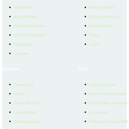
Satıcı Rehberi
Reklam Çözümleri
Kiralama Rehberi
Kurumsal Materyaller
Konut Kredisi Rehberi
İnsan Kaynakları
Ne Kadar Ödeyebilirim
İletişim
Emlak Değeri
Yardım
Verilerimiz
Hizmetler
Yasal
Danışman Bul
Kullanım Koşulları
Projeler
Bireysel Üyelik Sözleşmesi
Ücretsiz İlan Verin
Çerez Politikası ve Aydınlat
Üyelik Paketleri
Çerez Ayarları
EmlakZeka Asistan
Kullanıcı Veri Gizliliği Bildi