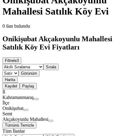
Mahallesi Satılık Köy Evi
0
ilan bulundu
Onikişubat Akçakoyunlu Mahallesi
Satılık Köy Evi Fiyatları
Filtrele
3
Sırala
Görünüm
Harita
Kaydet
Paylaş
İl
Kahramanmaraş
İlçe
Onikişubat
Semt
Akçakoyunlu Mahallesi
Tümünü Temizle
Tüm İlanlar