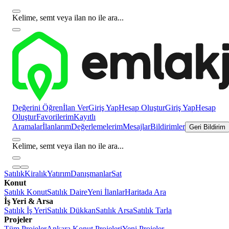
Kelime, semt veya ilan no ile ara...
Değerini Öğren
İlan Ver
Giriş Yap
Hesap Oluştur
Giriş Yap
Hesap
Oluştur
Favorilerim
Kayıtlı
Aramalar
İlanlarım
Değerlemelerim
Mesajlar
Bildirimler
Geri Bildirim
Kelime, semt veya ilan no ile ara...
Satılık
Kiralık
Yatırım
Danışmanlar
Sat
Konut
Satılık Konut
Satılık Daire
Yeni İlanlar
Haritada Ara
İş Yeri & Arsa
Satılık İş Yeri
Satılık Dükkan
Satılık Arsa
Satılık Tarla
Projeler
Tüm Projeler
Ankara Konut Projeleri
Yeni Projeler