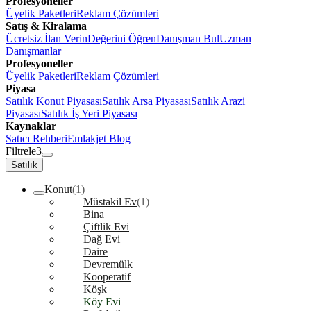
Profesyoneller
Üyelik Paketleri
Reklam Çözümleri
Satış & Kiralama
Ücretsiz İlan Verin
Değerini Öğren
Danışman Bul
Uzman
Danışmanlar
Profesyoneller
Üyelik Paketleri
Reklam Çözümleri
Piyasa
Satılık Konut Piyasası
Satılık Arsa Piyasası
Satılık Arazi
Piyasası
Satılık İş Yeri Piyasası
Kaynaklar
Satıcı Rehberi
Emlakjet Blog
Filtrele
3
Satılık
Konut
(1)
Müstakil Ev
(1)
Bina
Çiftlik Evi
Dağ Evi
Daire
Devremülk
Kooperatif
Köşk
Köy Evi