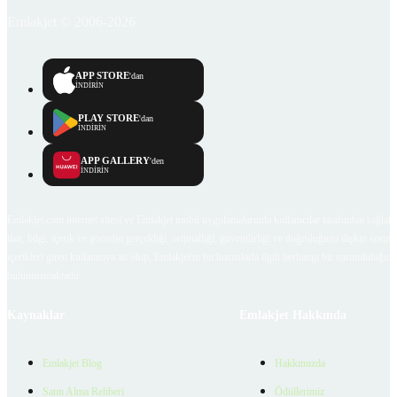
Emlakjet © 2006-2026
APP STORE
'dan
İNDİRİN
PLAY STORE
'dan
İNDİRİN
APP GALLERY
'den
İNDİRİN
Emlakjet.com internet sitesi ve Emlakjet mobil uygulamalarında kullanıcılar tarafından sağlana
ilan, bilgi, içerik ve görselin gerçekliği, orijinalliği, güvenilirliği ve doğruluğuna ilişkin soru
içerikleri giren kullanıcıya ait olup, Emlakjet'in bu hususlarla ilgili herhangi bir sorumluluğu
bulunmamaktadır.
Kaynaklar
Emlakjet Hakkında
Emlakjet Blog
Hakkımızda
Satın Alma Rehberi
Ödüllerimiz