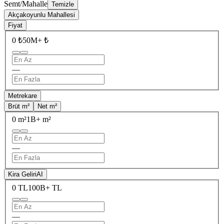
Semt/Mahalle
Temizle
Akçakoyunlu Mahallesi
Fiyat
0 ₺
50M+ ₺
—
Metrekare
Brüt m²
Net m²
0 m²
1B+ m²
—
Kira Geliri
AI
0 TL
100B+ TL
—