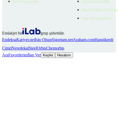
Uzman Danışmanlar
Ziyaretçi Veri Gizliliği
Müşteri Yetkilisi Veri Gizlili
Aday Aydınlatma Metni
Emlakjet bir
grup şirketidir.
Endeksa
Kariyer.net
İşin Olsun
Sigortam.net
Arabam.com
Hangikredi
Cimri
Neredekal
SteelOrbis
Chemorbis
Ara
Favorilerim
İlan Ver
Keşfet
Hesabım