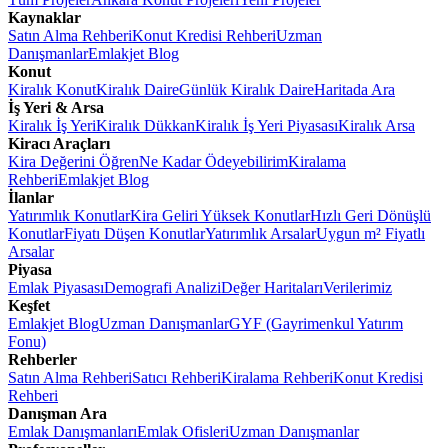
Kaynaklar
Satın Alma Rehberi
Konut Kredisi Rehberi
Uzman
Danışmanlar
Emlakjet Blog
Konut
Kiralık Konut
Kiralık Daire
Günlük Kiralık Daire
Haritada Ara
İş Yeri & Arsa
Kiralık İş Yeri
Kiralık Dükkan
Kiralık İş Yeri Piyasası
Kiralık Arsa
Kiracı Araçları
Kira Değerini Öğren
Ne Kadar Ödeyebilirim
Kiralama
Rehberi
Emlakjet Blog
İlanlar
Yatırımlık Konutlar
Kira Geliri Yüksek Konutlar
Hızlı Geri Dönüşlü
Konutlar
Fiyatı Düşen Konutlar
Yatırımlık Arsalar
Uygun m² Fiyatlı
Arsalar
Piyasa
Emlak Piyasası
Demografi Analizi
Değer Haritaları
Verilerimiz
Keşfet
Emlakjet Blog
Uzman Danışmanlar
GYF (Gayrimenkul Yatırım
Fonu)
Rehberler
Satın Alma Rehberi
Satıcı Rehberi
Kiralama Rehberi
Konut Kredisi
Rehberi
Danışman Ara
Emlak Danışmanları
Emlak Ofisleri
Uzman Danışmanlar