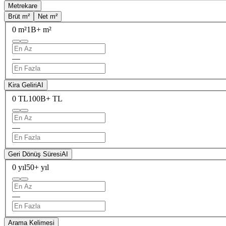
Metrekare
Brüt m²
Net m²
0 m²
1B+ m²
—
Kira Geliri
AI
0 TL
100B+ TL
—
Geri Dönüş Süresi
AI
0 yıl
50+ yıl
—
Arama Kelimesi