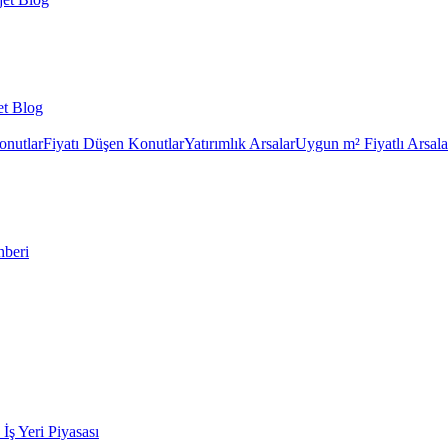
et Blog
onutlar
Fiyatı Düşen Konutlar
Yatırımlık Arsalar
Uygun m² Fiyatlı Arsala
hberi
k İş Yeri Piyasası