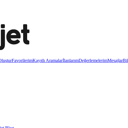
luştur
Favorilerim
Kayıtlı Aramalar
İlanlarım
Değerlemelerim
Mesajlar
Bi
et Blog