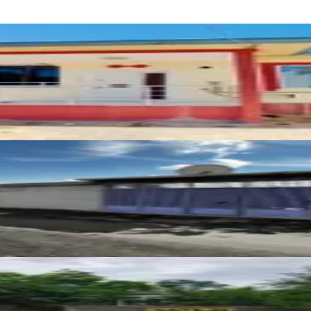
de 2023 Sonrası Çelik Müstakilev
atılık Tek Katlı Müstakil Ev
lıdere Civarı 2 Katlı Müstakil Ev
İSMAİL YILDIRI