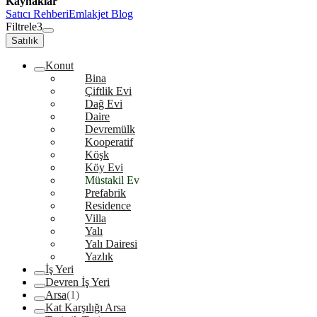
Kaynaklar
Satıcı Rehberi
Emlakjet Blog
Filtrele
3
Satılık
Konut
Bina
Çiftlik Evi
Dağ Evi
Daire
Devremülk
Kooperatif
Köşk
Köy Evi
Müstakil Ev
Prefabrik
Residence
Villa
Yalı
Yalı Dairesi
Yazlık
İş Yeri
Devren İş Yeri
Arsa
(1)
Kat Karşılığı Arsa