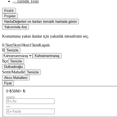
Turistik Tesis
Kiralık
Projeler
Harita
Değerleri ve ilanları tematik haritada görün
Yakınımda Ara
Konumuna yakın ilanlar için yakınlık mesafesini seç.
0.5km
5km
10km
15km
Kapalı
İl
Temizle
Kahramanmaraş
İlçe
Temizle
Dulkadiroğlu
Semt/Mahalle
Temizle
Aksu Mahallesi
Fiyat
0 ₺
50M+ ₺
—