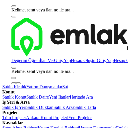
Kelime, semt veya ilan no ile ara...
Değerini Öğren
İlan Ver
Giriş Yap
Hesap Oluştur
Giriş Yap
Hesap O
Kelime, semt veya ilan no ile ara...
Satılık
Kiralık
Yatırım
Danışmanlar
Sat
Konut
Satılık Konut
Satılık Daire
Yeni İlanlar
Haritada Ara
İş Yeri & Arsa
Satılık İş Yeri
Satılık Dükkan
Satılık Arsa
Satılık Tarla
Projeler
Tüm Projeler
Ankara Konut Projeleri
Yeni Projeler
Kaynaklar
Satın Alma Rehberi
Konut Kredisi Rehberi
Uzman Danışmanlar
Emlakj