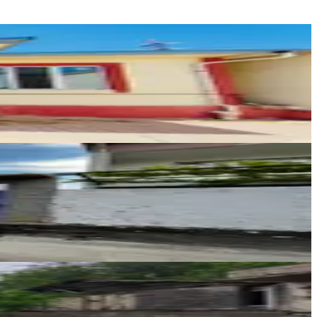
Germenicia Gayrimenkul
Celalettin Yarpuz
Ara
YENİ ROTA İNŞAAT EMLAK
Taner B
Ara
M EMLAK VE GAYRIMENKUL DANIŞMANLIĞI
İsmail YILDIRIM