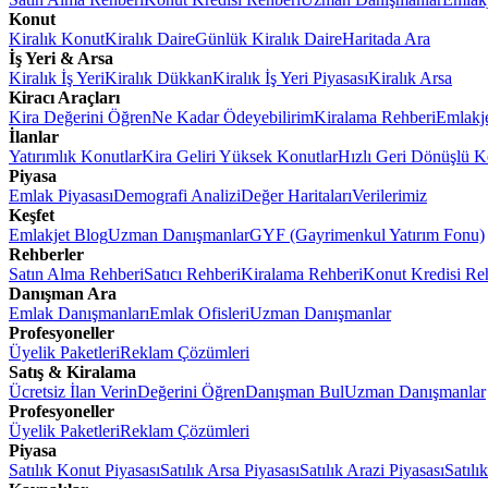
Konut
Kiralık Konut
Kiralık Daire
Günlük Kiralık Daire
Haritada Ara
İş Yeri & Arsa
Kiralık İş Yeri
Kiralık Dükkan
Kiralık İş Yeri Piyasası
Kiralık Arsa
Kiracı Araçları
Kira Değerini Öğren
Ne Kadar Ödeyebilirim
Kiralama Rehberi
Emlakj
İlanlar
Yatırımlık Konutlar
Kira Geliri Yüksek Konutlar
Hızlı Geri Dönüşlü K
Piyasa
Emlak Piyasası
Demografi Analizi
Değer Haritaları
Verilerimiz
Keşfet
Emlakjet Blog
Uzman Danışmanlar
GYF (Gayrimenkul Yatırım Fonu)
Rehberler
Satın Alma Rehberi
Satıcı Rehberi
Kiralama Rehberi
Konut Kredisi Re
Danışman Ara
Emlak Danışmanları
Emlak Ofisleri
Uzman Danışmanlar
Profesyoneller
Üyelik Paketleri
Reklam Çözümleri
Satış & Kiralama
Ücretsiz İlan Verin
Değerini Öğren
Danışman Bul
Uzman Danışmanlar
Profesyoneller
Üyelik Paketleri
Reklam Çözümleri
Piyasa
Satılık Konut Piyasası
Satılık Arsa Piyasası
Satılık Arazi Piyasası
Satılı