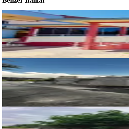
Benzer İlanlar
MANZARALI
Germenicia'dan Eyüp Sultan Mh.
Dulkadiroğlu, Eyüp Sultan Mahallesi
2+1
·
135 m²
·
01.08.2026
4.250.000 ₺
BALKONLU
Yeni Rota'dan Yavuz Selim Mh. S
Dulkadiroğlu, Yavuz Selim Mahallesi
3+1
·
130 m²
·
31.07.2026
3.700.000 ₺
MANZARALI
Yıldırım Emlak'tan Kayabaşı Kan
Dulkadiroğlu, Kayabaşı Mahallesi