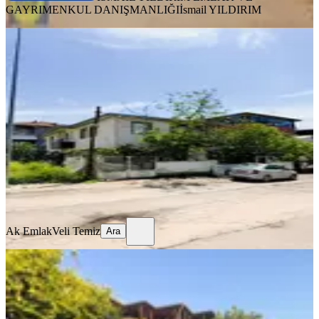
GAYRIMENKUL DANIŞMANLIĞI
İsmail YILDIRIM
BALKONLU
Satılık Bahçeli 2 Katlı Müstakil Ev
Ana Yola Yakın
Dulkadiroğlu, Mehmet Akif Mahallesi
4+1
·
245 m²
·
21.07.2026
8.700.000 ₺
Ak Emlak
Veli Temiz
Ara
Ak Emlak
Veli Temiz
Ara
BAHÇELİ
Satılık Müstakil Ev Ve İşyeri
Dulkadiroğlu, Yahya Kemal Mahallesi