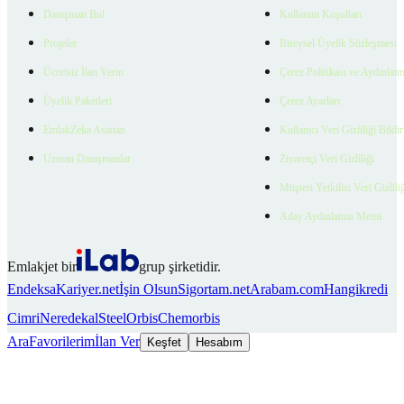
Danışman Bul
Kullanım Koşulları
Projeler
Bireysel Üyelik Sözleşmesi
Ücretsiz İlan Verin
Çerez Politikası ve Aydınlat
Üyelik Paketleri
Çerez Ayarları
EmlakZeka Asistan
Kullanıcı Veri Gizliliği Bildi
Uzman Danışmanlar
Ziyaretçi Veri Gizliliği
Müşteri Yetkilisi Veri Gizlili
Aday Aydınlatma Metni
Emlakjet bir
grup şirketidir.
Endeksa
Kariyer.net
İşin Olsun
Sigortam.net
Arabam.com
Hangikredi
Cimri
Neredekal
SteelOrbis
Chemorbis
Ara
Favorilerim
İlan Ver
Keşfet
Hesabım