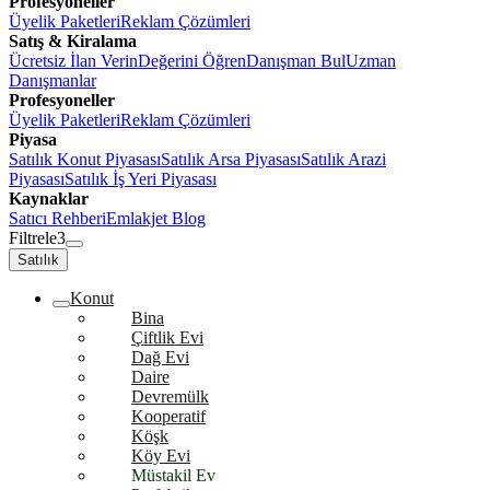
Profesyoneller
Üyelik Paketleri
Reklam Çözümleri
Satış & Kiralama
Ücretsiz İlan Verin
Değerini Öğren
Danışman Bul
Uzman
Danışmanlar
Profesyoneller
Üyelik Paketleri
Reklam Çözümleri
Piyasa
Satılık Konut Piyasası
Satılık Arsa Piyasası
Satılık Arazi
Piyasası
Satılık İş Yeri Piyasası
Kaynaklar
Satıcı Rehberi
Emlakjet Blog
Filtrele
3
Satılık
Konut
Bina
Çiftlik Evi
Dağ Evi
Daire
Devremülk
Kooperatif
Köşk
Köy Evi
Müstakil Ev