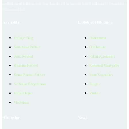
içerikleri giren kullanıcıya ait olup, Emlakjet'in bu hususlarla ilgili herhangi bir sorumluluğu
bulunmamaktadır.
Kaynaklar
Emlakjet Hakkında
Emlakjet Blog
Hakkımızda
Satın Alma Rehberi
Ödüllerimiz
Satıcı Rehberi
Reklam Çözümleri
Kiralama Rehberi
Kurumsal Materyaller
Konut Kredisi Rehberi
İnsan Kaynakları
Ne Kadar Ödeyebilirim
İletişim
Emlak Değeri
Yardım
Verilerimiz
Hizmetler
Yasal