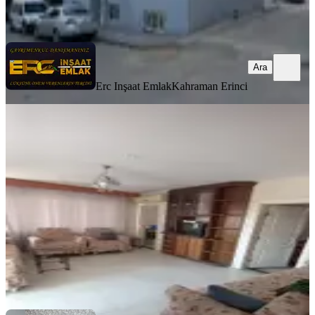
Ara
Ara
Erc Inşaat Emlak
Kahraman Erinci
TERASLI
%
3
Satlık 3 Katlı.3edet Dairesi Var
Dulkadiroğlu, Bağlarbaşı Mahallesi
2+1
·
100 m²
·
05.05.2025
3.100.000 ₺
3.200.000 ₺
Güney Emlak
HAMZA CANLI
Ara