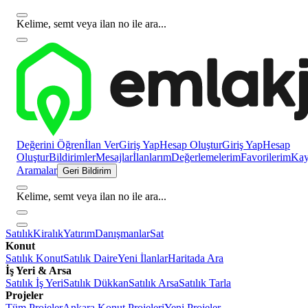
Kelime, semt veya ilan no ile ara...
Değerini Öğren
İlan Ver
Giriş Yap
Hesap Oluştur
Giriş Yap
Hesap
Oluştur
Bildirimler
Mesajlar
İlanlarım
Değerlemelerim
Favorilerim
Kayı
Aramalar
Geri Bildirim
Kelime, semt veya ilan no ile ara...
Satılık
Kiralık
Yatırım
Danışmanlar
Sat
Konut
Satılık Konut
Satılık Daire
Yeni İlanlar
Haritada Ara
İş Yeri & Arsa
Satılık İş Yeri
Satılık Dükkan
Satılık Arsa
Satılık Tarla
Projeler
Tüm Projeler
Ankara Konut Projeleri
Yeni Projeler