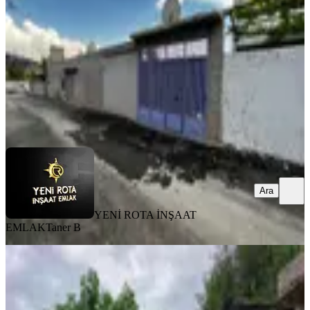
3+1
·
130 m²
·
31.07.2026
3.700.000 ₺
YENİ ROTA İNŞAAT EMLAK
Taner B
Ara
Ara
YENİ ROTA İNŞAAT
EMLAK
Taner B
MANZARALI
Yıldırım Emlak'tan Kayabaşı
Kanlıdere Civarı 2 Katlı Müstakil Ev
Dulkadiroğlu, Kayabaşı Mahallesi