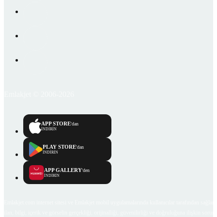
Emlakjet © 2006-2026
APP STORE
'dan
İNDİRİN
PLAY STORE
'dan
İNDİRİN
APP GALLERY
'den
İNDİRİN
Emlakjet.com internet sitesi ve Emlakjet mobil uygulamalarında kullanıcılar tarafından sağlana
ilan, bilgi, içerik ve görselin gerçekliği, orijinalliği, güvenilirliği ve doğruluğuna ilişkin soru