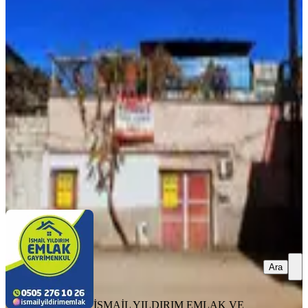
İsmail Yıldırım Emlak'tan Bağlarbası
Mah. 2 Katlı Müstakil Ev
Dulkadiroğlu, Bağlarbaşı Mahallesi
4+2
·
210 m²
·
26.07.2026
2.250.000 ₺
İSMAİL YILDIRIM EMLAK VE GAYRIMENKUL
DANIŞMANLIĞI
İsmail YILDIRIM
Ara
Ara
İSMAİL YILDIRIM EMLAK VE