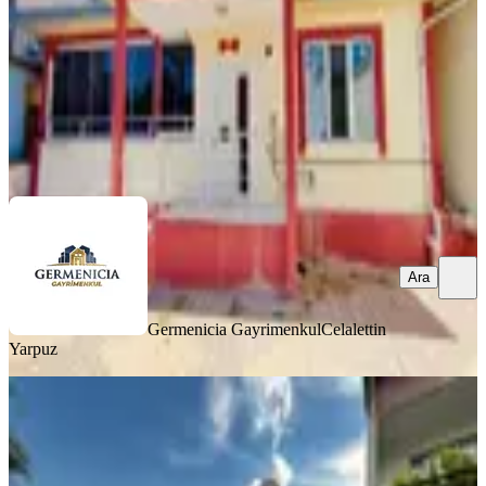
4.250.000 ₺
Germenicia Gayrimenkul
Celalettin Yarpuz
Ara
Ara
Germenicia Gayrimenkul
Celalettin
Yarpuz
BALKONLU
Yeni Rota'dan Yavuz Selim Mh.
Satılık Tek Katlı Müstakil Ev
Dulkadiroğlu, Yavuz Selim Mahallesi