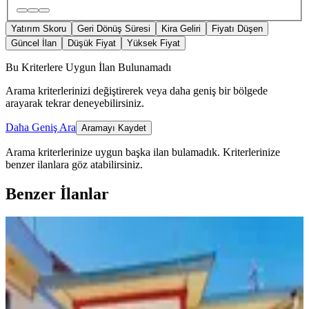
Yatırım Skoru
Geri Dönüş Süresi
Kira Geliri
Fiyatı Düşen
Güncel İlan
Düşük Fiyat
Yüksek Fiyat
Bu Kriterlere Uygun İlan Bulunamadı
Arama kriterlerinizi değiştirerek veya daha geniş bir bölgede
arayarak tekrar deneyebilirsiniz.
Daha Geniş Ara
Aramayı Kaydet
Arama kriterlerinize uygun başka ilan bulamadık.
Kriterlerinize
benzer ilanlara göz atabilirsiniz.
Benzer İlanlar
MANZARALI
Germenicia'dan Eyüp Sultan Mh.de
2023 Sonrası Çelik Müstakilev
Dulkadiroğlu, Eyüp Sultan Mahallesi
2+1
·
135 m²
·
01.08.2026