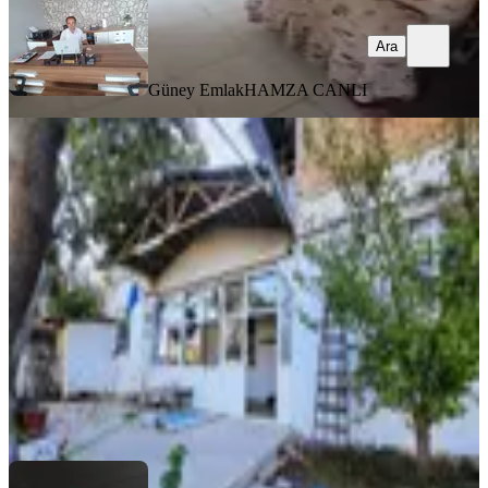
Ara
Güney Emlak
HAMZA CANLI
KOMBİLİ
Pınarbaşı Ana Caddede 545 M²
Arsaya Sahip İki Katlı Müstakil Ev
Dulkadiroğlu, Pınarbaşı Mahallesi
4+1
·
546 m²
·
18.10.2025
6.500.000 ₺
Doru Gayrimenkul
Murat Zincirkıran
Ara