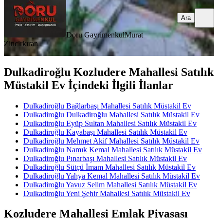
Ara
Doru Gayrimenkul
Murat
Zincirkıran
Dulkadiroğlu Kozludere Mahallesi Satılık
Müstakil Ev İçindeki İlgili İlanlar
Dulkadiroğlu Bağlarbaşı Mahallesi Satılık Müstakil Ev
Dulkadiroğlu Dulkadiroğlu Mahallesi Satılık Müstakil Ev
Dulkadiroğlu Eyüp Sultan Mahallesi Satılık Müstakil Ev
Dulkadiroğlu Kayabaşı Mahallesi Satılık Müstakil Ev
Dulkadiroğlu Mehmet Akif Mahallesi Satılık Müstakil Ev
Dulkadiroğlu Namık Kemal Mahallesi Satılık Müstakil Ev
Dulkadiroğlu Pınarbaşı Mahallesi Satılık Müstakil Ev
Dulkadiroğlu Sütçü İmam Mahallesi Satılık Müstakil Ev
Dulkadiroğlu Yahya Kemal Mahallesi Satılık Müstakil Ev
Dulkadiroğlu Yavuz Selim Mahallesi Satılık Müstakil Ev
Dulkadiroğlu Yeni Şehir Mahallesi Satılık Müstakil Ev
Kozludere Mahallesi Emlak Piyasası