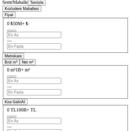
Semt/Mahalle
Temizle
Kozludere Mahallesi
Fiyat
0 ₺
50M+ ₺
—
Metrekare
Brüt m²
Net m²
0 m²
1B+ m²
—
Kira Geliri
AI
0 TL
100B+ TL
—