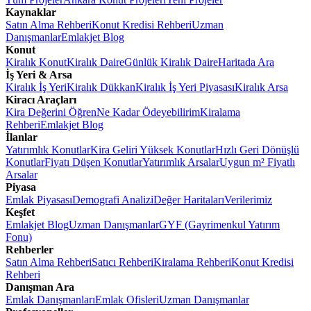
Kaynaklar
Satın Alma Rehberi
Konut Kredisi Rehberi
Uzman
Danışmanlar
Emlakjet Blog
Konut
Kiralık Konut
Kiralık Daire
Günlük Kiralık Daire
Haritada Ara
İş Yeri & Arsa
Kiralık İş Yeri
Kiralık Dükkan
Kiralık İş Yeri Piyasası
Kiralık Arsa
Kiracı Araçları
Kira Değerini Öğren
Ne Kadar Ödeyebilirim
Kiralama
Rehberi
Emlakjet Blog
İlanlar
Yatırımlık Konutlar
Kira Geliri Yüksek Konutlar
Hızlı Geri Dönüşlü
Konutlar
Fiyatı Düşen Konutlar
Yatırımlık Arsalar
Uygun m² Fiyatlı
Arsalar
Piyasa
Emlak Piyasası
Demografi Analizi
Değer Haritaları
Verilerimiz
Keşfet
Emlakjet Blog
Uzman Danışmanlar
GYF (Gayrimenkul Yatırım
Fonu)
Rehberler
Satın Alma Rehberi
Satıcı Rehberi
Kiralama Rehberi
Konut Kredisi
Rehberi
Danışman Ara
Emlak Danışmanları
Emlak Ofisleri
Uzman Danışmanlar