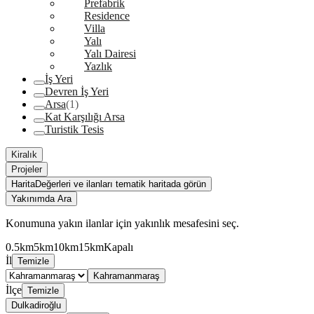
Prefabrik
Residence
Villa
Yalı
Yalı Dairesi
Yazlık
İş Yeri
Devren İş Yeri
Arsa
(1)
Kat Karşılığı Arsa
Turistik Tesis
Kiralık
Projeler
Harita
Değerleri ve ilanları tematik haritada görün
Yakınımda Ara
Konumuna yakın ilanlar için yakınlık mesafesini seç.
0.5km
5km
10km
15km
Kapalı
İl
Temizle
Kahramanmaraş
İlçe
Temizle
Dulkadiroğlu