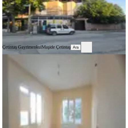
8+4
·
314 m²
·
10.07.2026
9.000.000 ₺
Çetintaş Gayrimenkul
Maşide Çetintaş
Ara
Çetintaş Gayrimenkul
Maşide Çetintaş
Ara
BALKONLU
Farkmaraş Emlak Tan Dulkadiroğlu
M. Komple Satılık 4 Katlı Bina
Dulkadiroğlu, Dulkadiroğlu Mahallesi
3+1
·
155 m²
·
03.05.2026
5.250.000 ₺
FARKMARAŞ GAYRİMENKUL
Mehmet Akif Uysal