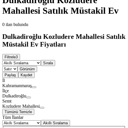
Mahallesi Satılık Müstakil Ev
0
ilan bulundu
Dulkadiroğlu Kozludere Mahallesi Satılık
Müstakil Ev Fiyatları
Filtrele
3
Sırala
Görünüm
Paylaş
Kaydet
İl
Kahramanmaraş
İlçe
Dulkadiroğlu
Semt
Kozludere Mahallesi
Tümünü Temizle
Tüm İlanlar
Akıllı Sıralama