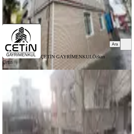
ÇETİN GAYRİMENKUL
Özkan Çetin
Ara
Ara
ÇETİN GAYRİMENKUL
Özkan
Çetin
BALKONLU
Mehmet Akifde Satılık Müstakil Ev
Dulkadiroğlu, Yeni Şehir Mahallesi
3+1
·
155 m²
·
26.02.2026
5.500.000 ₺