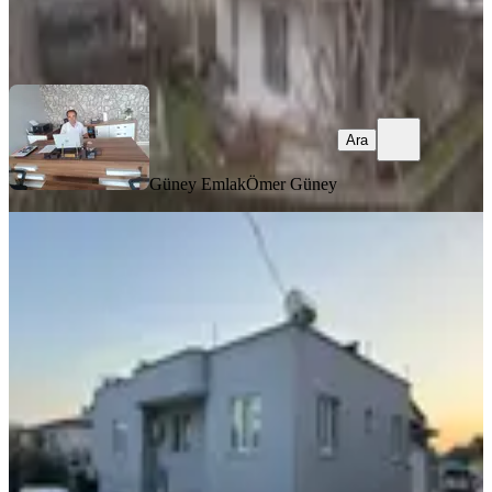
Güney Emlak
Ömer Güney
Ara
Ara
Güney Emlak
Ömer Güney
MANZARALI
%
4
Namık Kemal Mahallesinde Satılık
Müstakil Ev
Dulkadiroğlu, Namık Kemal Mahallesi
4+1
·
160 m²
·
10.02.2026
5.750.000 ₺
6.000.000 ₺
Erc Inşaat Emlak
Kahraman Erinci