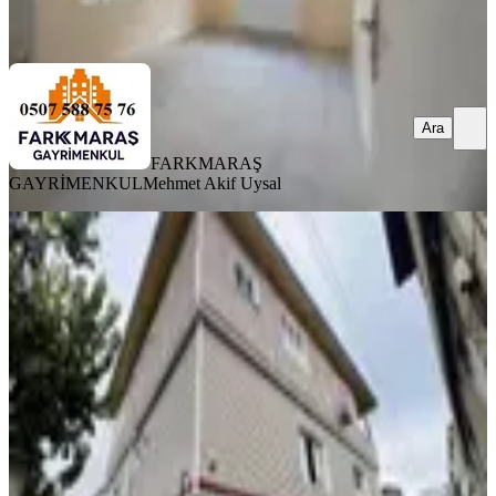
Ara
Ara
FARKMARAŞ
GAYRİMENKUL
Mehmet Akif Uysal
KOMBİLİ
Çetin Gayrimenkul'den
Hünkardüğünsalonu Civ Satılık
3katmüstakil
Dulkadiroğlu, Sütçü İmam Mahallesi
3+1
·
200 m²
·
27.02.2026
5.600.000 ₺