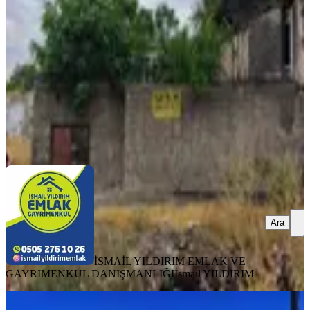
4+1
·
150 m²
·
31.07.2026
2.300.000 ₺
İSMAİL YILDIRIM EMLAK VE GAYRIMENKUL
DANIŞMANLIĞI
İsmail YILDIRIM
Ara
Ara
İSMAİL YILDIRIM EMLAK VE
GAYRIMENKUL DANIŞMANLIĞI
İsmail YILDIRIM
MANZARALI