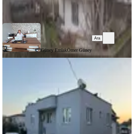
Güney Emlak
Ömer Güney
Ara
Ara
Güney Emlak
Ömer Güney
MANZARALI
%
4
Namık Kemal Mahallesinde Satılık
Müstakil Ev
Dulkadiroğlu, Namık Kemal Mahallesi
4+1
·
160 m²
·
10.02.2026
5.750.000 ₺
6.000.000 ₺
Erc Inşaat Emlak
Kahraman Erinci