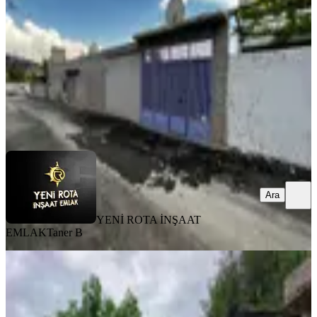
3+1
·
130 m²
·
31.07.2026
3.700.000 ₺
YENİ ROTA İNŞAAT EMLAK
Taner B
Ara
Ara
YENİ ROTA İNŞAAT
EMLAK
Taner B
MANZARALI
Yıldırım Emlak'tan Kayabaşı
Kanlıdere Civarı 2 Katlı Müstakil Ev
Dulkadiroğlu, Kayabaşı Mahallesi