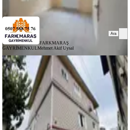
Ara
Ara
FARKMARAŞ
GAYRİMENKUL
Mehmet Akif Uysal
KOMBİLİ
Çetin Gayrimenkul'den
Hünkardüğünsalonu Civ Satılık
3katmüstakil
Dulkadiroğlu, Sütçü İmam Mahallesi
3+1
·
200 m²
·
27.02.2026
5.600.000 ₺