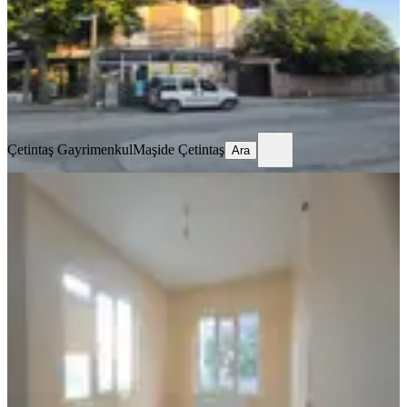
8+4
·
314 m²
·
10.07.2026
9.000.000 ₺
Çetintaş Gayrimenkul
Maşide Çetintaş
Ara
Çetintaş Gayrimenkul
Maşide Çetintaş
Ara
BALKONLU
Farkmaraş Emlak Tan Dulkadiroğlu
M. Komple Satılık 4 Katlı Bina
Dulkadiroğlu, Dulkadiroğlu Mahallesi
3+1
·
155 m²
·
03.05.2026
5.250.000 ₺
FARKMARAŞ GAYRİMENKUL
Mehmet Akif Uysal