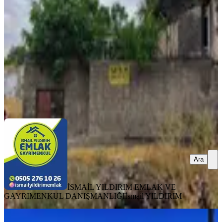
4+1
·
150 m²
·
31.07.2026
2.300.000 ₺
İSMAİL YILDIRIM EMLAK VE GAYRIMENKUL
DANIŞMANLIĞI
İsmail YILDIRIM
Ara
Ara
İSMAİL YILDIRIM EMLAK VE
GAYRIMENKUL DANIŞMANLIĞI
İsmail YILDIRIM
MANZARALI