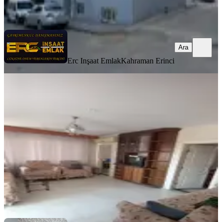
Ara
Ara
Erc Inşaat Emlak
Kahraman Erinci
TERASLI
%
3
Satlık 3 Katlı.3edet Dairesi Var
Dulkadiroğlu, Bağlarbaşı Mahallesi
2+1
·
100 m²
·
05.05.2025
3.100.000 ₺
3.200.000 ₺
Güney Emlak
HAMZA CANLI
Ara