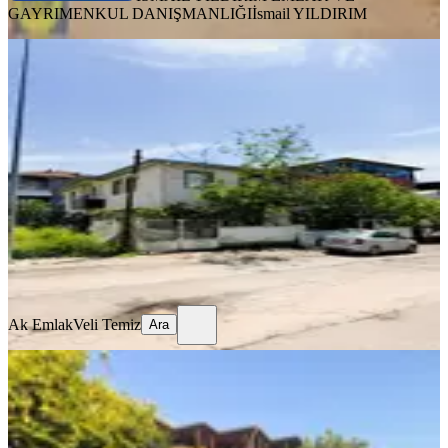
GAYRIMENKUL DANIŞMANLIĞI
İsmail YILDIRIM
BALKONLU
Satılık Bahçeli 2 Katlı Müstakil Ev
Ana Yola Yakın
Dulkadiroğlu, Mehmet Akif Mahallesi
4+1
·
245 m²
·
21.07.2026
8.700.000 ₺
Ak Emlak
Veli Temiz
Ara
Ak Emlak
Veli Temiz
Ara
BAHÇELİ
Satılık Müstakil Ev Ve İşyeri
Dulkadiroğlu, Yahya Kemal Mahallesi