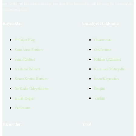
içerikleri giren kullanıcıya ait olup, Emlakjet'in bu hususlarla ilgili herhangi bir sorumluluğu
bulunmamaktadır.
Kaynaklar
Emlakjet Hakkında
Emlakjet Blog
Hakkımızda
Satın Alma Rehberi
Ödüllerimiz
Satıcı Rehberi
Reklam Çözümleri
Kiralama Rehberi
Kurumsal Materyaller
Konut Kredisi Rehberi
İnsan Kaynakları
Ne Kadar Ödeyebilirim
İletişim
Emlak Değeri
Yardım
Verilerimiz
Hizmetler
Yasal