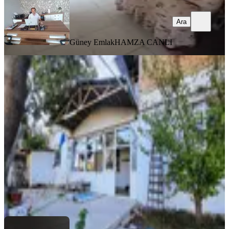
Ara
Güney Emlak
HAMZA CANLI
KOMBİLİ
Pınarbaşı Ana Caddede 545 M²
Arsaya Sahip İki Katlı Müstakil Ev
Dulkadiroğlu, Pınarbaşı Mahallesi
4+1
·
546 m²
·
18.10.2025
6.500.000 ₺
Doru Gayrimenkul
Murat Zincirkıran
Ara