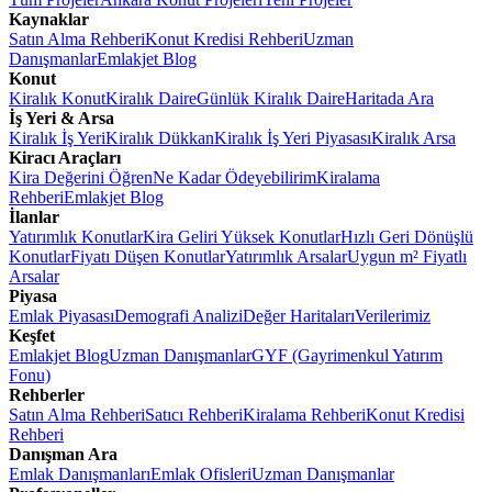
Kaynaklar
Satın Alma Rehberi
Konut Kredisi Rehberi
Uzman
Danışmanlar
Emlakjet Blog
Konut
Kiralık Konut
Kiralık Daire
Günlük Kiralık Daire
Haritada Ara
İş Yeri & Arsa
Kiralık İş Yeri
Kiralık Dükkan
Kiralık İş Yeri Piyasası
Kiralık Arsa
Kiracı Araçları
Kira Değerini Öğren
Ne Kadar Ödeyebilirim
Kiralama
Rehberi
Emlakjet Blog
İlanlar
Yatırımlık Konutlar
Kira Geliri Yüksek Konutlar
Hızlı Geri Dönüşlü
Konutlar
Fiyatı Düşen Konutlar
Yatırımlık Arsalar
Uygun m² Fiyatlı
Arsalar
Piyasa
Emlak Piyasası
Demografi Analizi
Değer Haritaları
Verilerimiz
Keşfet
Emlakjet Blog
Uzman Danışmanlar
GYF (Gayrimenkul Yatırım
Fonu)
Rehberler
Satın Alma Rehberi
Satıcı Rehberi
Kiralama Rehberi
Konut Kredisi
Rehberi
Danışman Ara
Emlak Danışmanları
Emlak Ofisleri
Uzman Danışmanlar