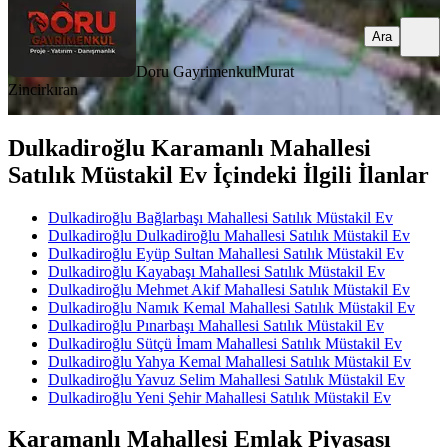
Ara
Doru Gayrimenkul
Murat
Zincirkıran
Dulkadiroğlu Karamanlı Mahallesi
Satılık Müstakil Ev İçindeki İlgili İlanlar
Dulkadiroğlu Bağlarbaşı Mahallesi Satılık Müstakil Ev
Dulkadiroğlu Dulkadiroğlu Mahallesi Satılık Müstakil Ev
Dulkadiroğlu Eyüp Sultan Mahallesi Satılık Müstakil Ev
Dulkadiroğlu Kayabaşı Mahallesi Satılık Müstakil Ev
Dulkadiroğlu Mehmet Akif Mahallesi Satılık Müstakil Ev
Dulkadiroğlu Namık Kemal Mahallesi Satılık Müstakil Ev
Dulkadiroğlu Pınarbaşı Mahallesi Satılık Müstakil Ev
Dulkadiroğlu Sütçü İmam Mahallesi Satılık Müstakil Ev
Dulkadiroğlu Yahya Kemal Mahallesi Satılık Müstakil Ev
Dulkadiroğlu Yavuz Selim Mahallesi Satılık Müstakil Ev
Dulkadiroğlu Yeni Şehir Mahallesi Satılık Müstakil Ev
Karamanlı Mahallesi Emlak Piyasası