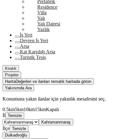
Prefabrik
Residence
Villa
Yalı
Yalı Dairesi
Yazlık
İş Yeri
Devren İş Yeri
Arsa
Kat Karşılığı Arsa
Turistik Tesis
Kiralık
Projeler
Harita
Değerleri ve ilanları tematik haritada görün
Yakınımda Ara
Konumuna yakın ilanlar için yakınlık mesafesini seç.
0.5km
5km
10km
15km
Kapalı
İl
Temizle
Kahramanmaraş
İlçe
Temizle
Dulkadiroğlu