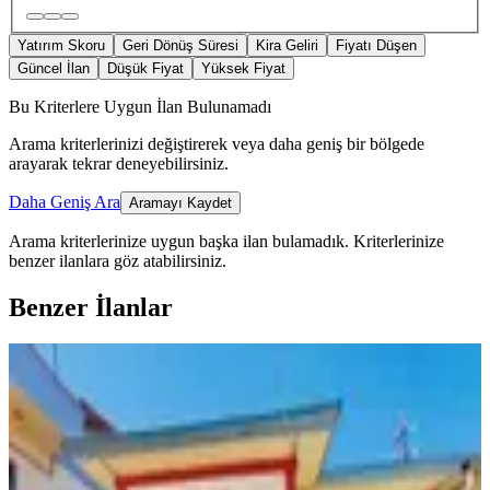
Yatırım Skoru
Geri Dönüş Süresi
Kira Geliri
Fiyatı Düşen
Güncel İlan
Düşük Fiyat
Yüksek Fiyat
Bu Kriterlere Uygun İlan Bulunamadı
Arama kriterlerinizi değiştirerek veya daha geniş bir bölgede
arayarak tekrar deneyebilirsiniz.
Daha Geniş Ara
Aramayı Kaydet
Arama kriterlerinize uygun başka ilan bulamadık.
Kriterlerinize
benzer ilanlara göz atabilirsiniz.
Benzer İlanlar
MANZARALI
Germenicia'dan Eyüp Sultan Mh.de
2023 Sonrası Çelik Müstakilev
Dulkadiroğlu, Eyüp Sultan Mahallesi
2+1
·
135 m²
·
01.08.2026