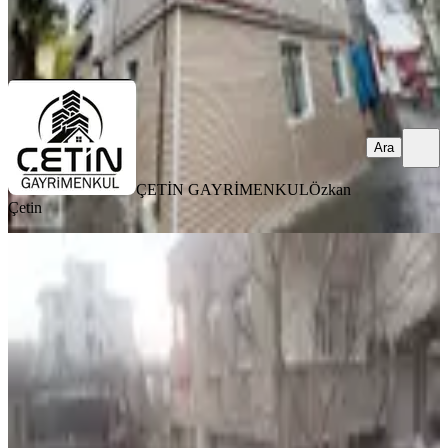
ÇETİN GAYRİMENKUL
Özkan Çetin
Ara
Ara
ÇETİN GAYRİMENKUL
Özkan
Çetin
BALKONLU
Mehmet Akifde Satılık Müstakil Ev
Dulkadiroğlu, Yeni Şehir Mahallesi
3+1
·
155 m²
·
26.02.2026
5.500.000 ₺