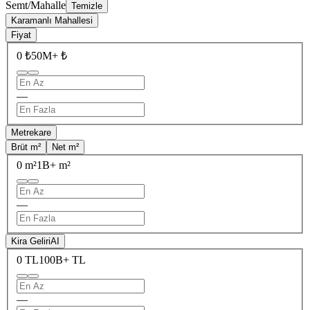
Semt/Mahalle
Temizle
Karamanlı Mahallesi
Fiyat
0 ₺
50M+ ₺
—
Metrekare
Brüt m²
Net m²
0 m²
1B+ m²
—
Kira Geliri
AI
0 TL
100B+ TL
—