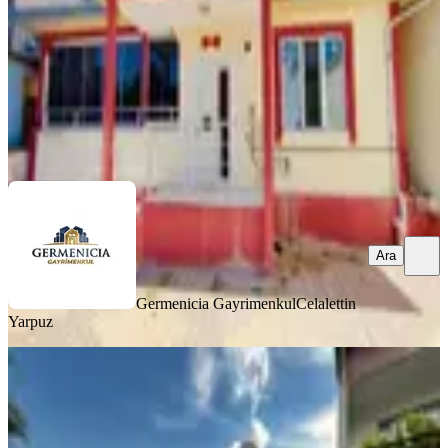
4.250.000 ₺
Germenicia Gayrimenkul
Celalettin Yarpuz
Ara
Ara
Germenicia Gayrimenkul
Celalettin
Yarpuz
BALKONLU
Yeni Rota'dan Yavuz Selim Mh.
Satılık Tek Katlı Müstakil Ev
Dulkadiroğlu, Yavuz Selim Mahallesi