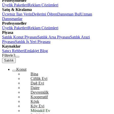
Profesyoneller
Üyelik Paketleri
Reklam Çözümleri
Satış & Kiralama
Ücretsiz İlan Verin
Değerini Öğren
Danışman Bul
Uzman
Danışmanlar
Profesyoneller
Üyelik Paketleri
Reklam Çözümleri
Piyasa
Satılık Konut Piyasası
Satılık Arsa Piyasası
Satılık Arazi
Piyasası
Satılık İş Yeri Piyasası
Kaynaklar
Satıcı Rehberi
Emlakjet Blog
Filtrele
3
Satılık
Konut
Bina
Çiftlik Evi
Dağ Evi
Daire
Devremülk
Kooperatif
Köşk
Köy Evi
Müstakil Ev