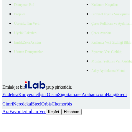
Danışman Bul
Kullanım Koşulları
Projeler
Bireysel Üyelik Sözleşmesi
Ücretsiz İlan Verin
Çerez Politikası ve Aydınlat
Üyelik Paketleri
Çerez Ayarları
EmlakZeka Asistan
Kullanıcı Veri Gizliliği Bildi
Uzman Danışmanlar
Ziyaretçi Veri Gizliliği
Müşteri Yetkilisi Veri Gizlili
Aday Aydınlatma Metni
Emlakjet bir
grup şirketidir.
Endeksa
Kariyer.net
İşin Olsun
Sigortam.net
Arabam.com
Hangikredi
Cimri
Neredekal
SteelOrbis
Chemorbis
Ara
Favorilerim
İlan Ver
Keşfet
Hesabım