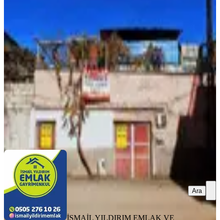
İsmail Yıldırım Emlak'tan Bağlarbası
Mah. 2 Katlı Müstakil Ev
Dulkadiroğlu, Bağlarbaşı Mahallesi
4+2
·
210 m²
·
26.07.2026
2.250.000 ₺
İSMAİL YILDIRIM EMLAK VE GAYRIMENKUL
DANIŞMANLIĞI
İsmail YILDIRIM
Ara
Ara
İSMAİL YILDIRIM EMLAK VE