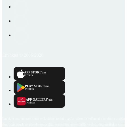
Emlakjet © 2006-2026
APP STORE
'dan
İNDİRİN
PLAY STORE
'dan
İNDİRİN
APP GALLERY
'den
İNDİRİN
Emlakjet.com internet sitesi ve Emlakjet mobil uygulamalarında kullanıcılar tarafından sağlana
ilan, bilgi, içerik ve görselin gerçekliği, orijinalliği, güvenilirliği ve doğruluğuna ilişkin soru