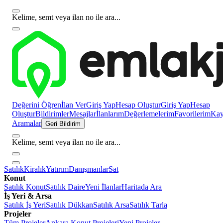
Kelime, semt veya ilan no ile ara...
Değerini Öğren
İlan Ver
Giriş Yap
Hesap Oluştur
Giriş Yap
Hesap
Oluştur
Bildirimler
Mesajlar
İlanlarım
Değerlemelerim
Favorilerim
Kayı
Aramalar
Geri Bildirim
Kelime, semt veya ilan no ile ara...
Satılık
Kiralık
Yatırım
Danışmanlar
Sat
Konut
Satılık Konut
Satılık Daire
Yeni İlanlar
Haritada Ara
İş Yeri & Arsa
Satılık İş Yeri
Satılık Dükkan
Satılık Arsa
Satılık Tarla
Projeler
Tüm Projeler
Ankara Konut Projeleri
Yeni Projeler