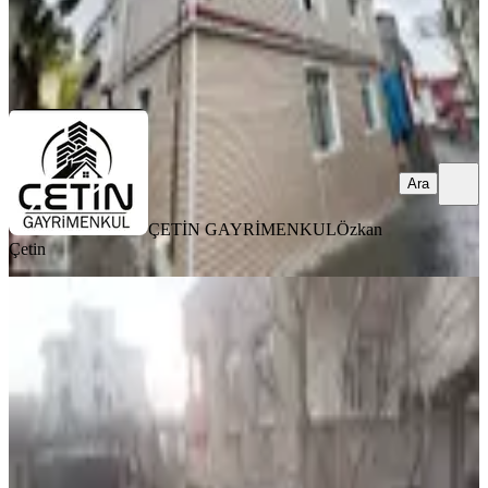
ÇETİN GAYRİMENKUL
Özkan Çetin
Ara
Ara
ÇETİN GAYRİMENKUL
Özkan
Çetin
BALKONLU
Mehmet Akifde Satılık Müstakil Ev
Dulkadiroğlu, Yeni Şehir Mahallesi
3+1
·
155 m²
·
26.02.2026
5.500.000 ₺