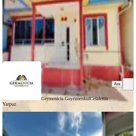
2+1
·
135 m²
·
01.08.2026
4.250.000 ₺
Germenicia Gayrimenkul
Celalettin Yarpuz
Ara
Ara
Germenicia Gayrimenkul
Celalettin
Yarpuz
BALKONLU
Yeni Rota'dan Yavuz Selim Mh.
Satılık Tek Katlı Müstakil Ev