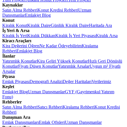
Kaynaklar
Satın Alma Rehberi
Konut Kredisi Rehberi
Uzman
Danışmanlar
Emlakjet Blog
Konut
Kiralık Konut
Kiralık Daire
Günlük Kiralık Daire
Haritada Ara
İş Yeri & Arsa
Kiralık İş Yeri
Kiralık Dükkan
Kiralık İş Yeri Piyasası
Kiralık Arsa
Kiracı Araçları
Kira Değerini Öğren
Ne Kadar Ödeyebilirim
Kiralama
Rehberi
Emlakjet Blog
İlanlar
Yatırımlık Konutlar
Kira Geliri Yüksek Konutlar
Hızlı Geri Dönüşlü
Konutlar
Fiyatı Düşen Konutlar
Yatırımlık Arsalar
Uygun m² Fiyatlı
Arsalar
Piyasa
Emlak Piyasası
Demografi Analizi
Değer Haritaları
Verilerimiz
Keşfet
Emlakjet Blog
Uzman Danışmanlar
GYF (Gayrimenkul Yatırım
Fonu)
Rehberler
Satın Alma Rehberi
Satıcı Rehberi
Kiralama Rehberi
Konut Kredisi
Rehberi
Danışman Ara
Emlak Danışmanları
Emlak Ofisleri
Uzman Danışmanlar