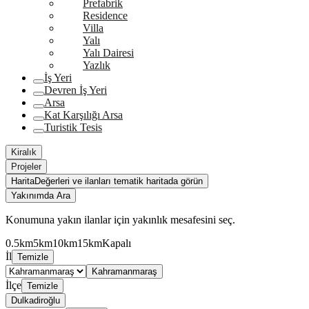
Prefabrik
Residence
Villa
Yalı
Yalı Dairesi
Yazlık
İş Yeri
Devren İş Yeri
Arsa
Kat Karşılığı Arsa
Turistik Tesis
Kiralık
Projeler
Harita
Değerleri ve ilanları tematik haritada görün
Yakınımda Ara
Konumuna yakın ilanlar için yakınlık mesafesini seç.
0.5km
5km
10km
15km
Kapalı
İl
Temizle
Kahramanmaraş
İlçe
Temizle
Dulkadiroğlu