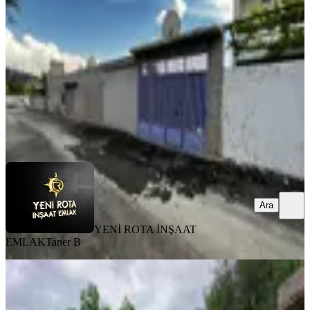
Dulkadiroğlu, Yavuz Selim Mahallesi
3+1
·
130 m²
·
31.07.2026
3.700.000 ₺
YENİ ROTA İNŞAAT EMLAK
Taner B
Ara
Ara
YENİ ROTA İNŞAAT
EMLAK
Taner B
MANZARALI
Yıldırım Emlak'tan Kayabaşı
Kanlıdere Civarı 2 Katlı Müstakil Ev