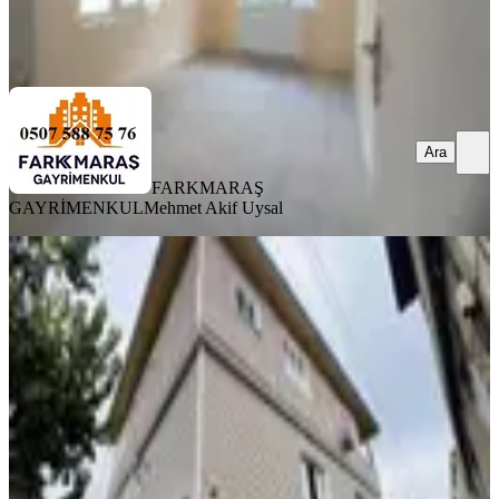
FARKMARAŞ GAYRİMENKUL
Mehmet Akif Uysal
Ara
Ara
FARKMARAŞ
GAYRİMENKUL
Mehmet Akif Uysal
KOMBİLİ
Çetin Gayrimenkul'den
Hünkardüğünsalonu Civ Satılık
3katmüstakil
Dulkadiroğlu, Sütçü İmam Mahallesi
3+1
·
200 m²
·
27.02.2026
5.600.000 ₺