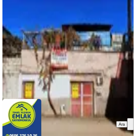
MANZARALI
İsmail Yıldırım Emlak'tan Bağlarbası
Mah. 2 Katlı Müstakil Ev
Dulkadiroğlu, Bağlarbaşı Mahallesi
4+2
·
210 m²
·
26.07.2026
2.250.000 ₺
İSMAİL YILDIRIM EMLAK VE GAYRIMENKUL
DANIŞMANLIĞI
İsmail YILDIRIM
Ara
Ara