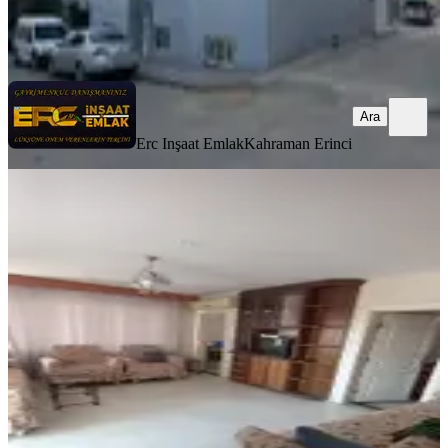
Erc Inşaat Emlak
Kahraman Erinci
Ara
Ara
Erc Inşaat Emlak
Kahraman Erinci
TERASLI
%
3
Satlık 3 Katlı.3edet Dairesi Var
Dulkadiroğlu, Bağlarbaşı Mahallesi
2+1
·
100 m²
·
05.05.2025
3.100.000 ₺
3.200.000 ₺
Güney Emlak
HAMZA CANLI
Ara