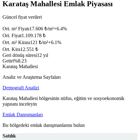
Karataş Mahallesi Emlak Piyasası
Güncel fiyat verileri
Ort. m² Fiyatı
17.606 ₺/m²
+
6.4
%
Ort. Fiyat
1.109.178 ₺
Ort. m² Kirası
121 ₺/m²
+
6.1
%
Ort. Kira
12.551 ₺
Geri dönüş süresi
12 yıl
Getiri
%8.23
Karataş Mahallesi
Analiz ve Araştırma Sayfaları
Demografi Analizi
Karataş Mahallesi bölgesinin nüfus, eğitim ve sosyoekonomik
yapısını inceleyin
Emlak Danışmanları
Bu bölgedeki emlak danışmanlarını bulun
Satılık