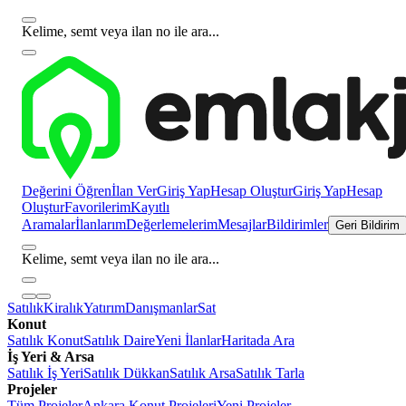
Kelime, semt veya ilan no ile ara...
Değerini Öğren
İlan Ver
Giriş Yap
Hesap Oluştur
Giriş Yap
Hesap
Oluştur
Favorilerim
Kayıtlı
Aramalar
İlanlarım
Değerlemelerim
Mesajlar
Bildirimler
Geri Bildirim
Kelime, semt veya ilan no ile ara...
Satılık
Kiralık
Yatırım
Danışmanlar
Sat
Konut
Satılık Konut
Satılık Daire
Yeni İlanlar
Haritada Ara
İş Yeri & Arsa
Satılık İş Yeri
Satılık Dükkan
Satılık Arsa
Satılık Tarla
Projeler
Tüm Projeler
Ankara Konut Projeleri
Yeni Projeler