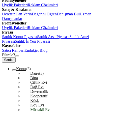
Profesyoneller
Üyelik Paketleri
Reklam Çözümleri
Satış & Kiralama
Ücretsiz İlan Verin
Değerini Öğren
Danışman Bul
Uzman
Danışmanlar
Profesyoneller
Üyelik Paketleri
Reklam Çözümleri
Piyasa
Satılık Konut Piyasası
Satılık Arsa Piyasası
Satılık Arazi
Piyasası
Satılık İş Yeri Piyasası
Kaynaklar
Satıcı Rehberi
Emlakjet Blog
Filtrele
3
Satılık
Konut
(3)
Daire
(3)
Bina
Çiftlik Evi
Dağ Evi
Devremülk
Kooperatif
Köşk
Köy Evi
Müstakil Ev