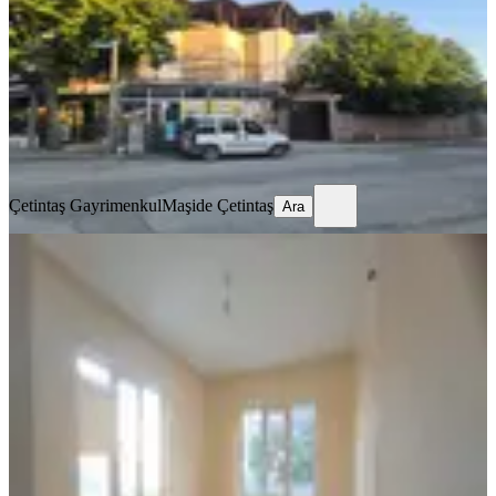
8+4
·
314 m²
·
10.07.2026
9.000.000 ₺
Çetintaş Gayrimenkul
Maşide Çetintaş
Ara
Çetintaş Gayrimenkul
Maşide Çetintaş
Ara
BALKONLU
Farkmaraş Emlak Tan Dulkadiroğlu
M. Komple Satılık 4 Katlı Bina
Dulkadiroğlu, Dulkadiroğlu Mahallesi
3+1
·
155 m²
·
03.05.2026
5.250.000 ₺