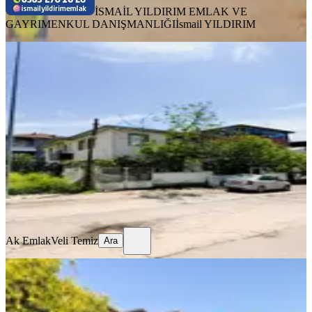
İSMAİL YILDIRIM EMLAK VE
GAYRIMENKUL DANIŞMANLIĞI
İsmail YILDIRIM
BALKONLU
Satılık Bahçeli 2 Katlı Müstakil Ev
Ana Yola Yakın
Dulkadiroğlu, Mehmet Akif Mahallesi
4+1
·
245 m²
·
21.07.2026
8.700.000 ₺
Ak Emlak
Veli Temiz
Ara
Ak Emlak
Veli Temiz
Ara
BAHÇELİ
Satılık Müstakil Ev Ve İşyeri
Dulkadiroğlu, Yahya Kemal Mahallesi