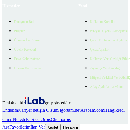
Hizmetler
Yasal
Danışman Bul
Kullanım Koşulları
Projeler
Bireysel Üyelik Sözleşmesi
Ücretsiz İlan Verin
Çerez Politikası ve Aydınlat
Üyelik Paketleri
Çerez Ayarları
EmlakZeka Asistan
Kullanıcı Veri Gizliliği Bildi
Uzman Danışmanlar
Ziyaretçi Veri Gizliliği
Müşteri Yetkilisi Veri Gizlili
Aday Aydınlatma Metni
Emlakjet bir
grup şirketidir.
Endeksa
Kariyer.net
İşin Olsun
Sigortam.net
Arabam.com
Hangikredi
Cimri
Neredekal
SteelOrbis
Chemorbis
Ara
Favorilerim
İlan Ver
Keşfet
Hesabım