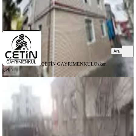
ÇETİN GAYRİMENKUL
Özkan Çetin
Ara
Ara
ÇETİN GAYRİMENKUL
Özkan
Çetin
BALKONLU
Mehmet Akifde Satılık Müstakil Ev
Dulkadiroğlu, Yeni Şehir Mahallesi
3+1
·
155 m²
·
26.02.2026
5.500.000 ₺