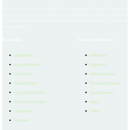
Emlakjet.com internet sitesi ve Emlakjet mobil uygulamalarında kullanıcılar tarafından sağlana
ilan, bilgi, içerik ve görselin gerçekliği, orijinalliği, güvenilirliği ve doğruluğuna ilişkin soru
içerikleri giren kullanıcıya ait olup, Emlakjet'in bu hususlarla ilgili herhangi bir sorumluluğu
bulunmamaktadır.
Kaynaklar
Emlakjet Hakkında
Emlakjet Blog
Hakkımızda
Satın Alma Rehberi
Ödüllerimiz
Satıcı Rehberi
Reklam Çözümleri
Kiralama Rehberi
Kurumsal Materyaller
Konut Kredisi Rehberi
İnsan Kaynakları
Ne Kadar Ödeyebilirim
İletişim
Emlak Değeri
Yardım
Verilerimiz