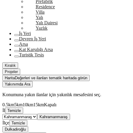
Prefabrik
Residence
Villa
Yalı
Yalı Dairesi
Yazlık
İş Yeri
Devren İş Yeri
Arsa
Kat Karşılığı Arsa
Turistik Tesis
Kiralık
Projeler
Harita
Değerleri ve ilanları tematik haritada görün
Yakınımda Ara
Konumuna yakın ilanlar için yakınlık mesafesini seç.
0.5km
5km
10km
15km
Kapalı
İl
Temizle
Kahramanmaraş
İlçe
Temizle
Dulkadiroğlu