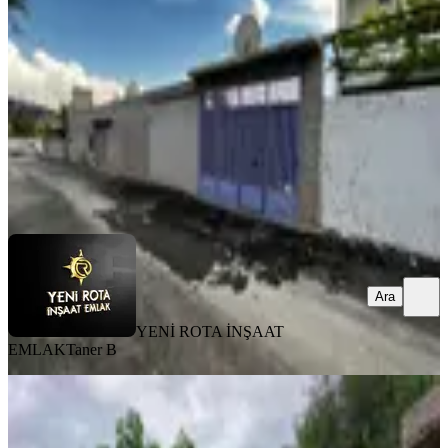
Dulkadiroğlu, Yavuz Selim Mahallesi
3+1
·
130 m²
·
31.07.2026
3.700.000 ₺
YENİ ROTA İNŞAAT EMLAK
Taner B
Ara
Ara
YENİ ROTA İNŞAAT
EMLAK
Taner B
MANZARALI
Yıldırım Emlak'tan Kayabaşı
Kanlıdere Civarı 2 Katlı Müstakil Ev