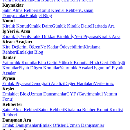
Kaynaklar
Satın Alma Rehberi
Konut Kredisi Rehberi
Uzman
Danışmanlar
Emlakjet Blog
Konut
Kiralık Konut
Kiralık Daire
Günlük Kiralık Daire
Haritada Ara
İş Yeri & Arsa
Kiralık İş Yeri
Kiralık Dükkan
Kiralık İş Yeri Piyasası
Kiralık Arsa
Kiracı Araçları
Kira Değerini Öğren
Ne Kadar Ödeyebilirim
Kiralama
Rehberi
Emlakjet Blog
İlanlar
Yatırımlık Konutlar
Kira Geliri Yüksek Konutlar
Hızlı Geri Dönüşlü
Konutlar
Fiyatı Düşen Konutlar
Yatırımlık Arsalar
Uygun m² Fiyatlı
Arsalar
Piyasa
Emlak Piyasası
Demografi Analizi
Değer Haritaları
Verilerimiz
Keşfet
Emlakjet Blog
Uzman Danışmanlar
GYF (Gayrimenkul Yatırım
Fonu)
Rehberler
Satın Alma Rehberi
Satıcı Rehberi
Kiralama Rehberi
Konut Kredisi
Rehberi
Danışman Ara
Emlak Danışmanları
Emlak Ofisleri
Uzman Danışmanlar