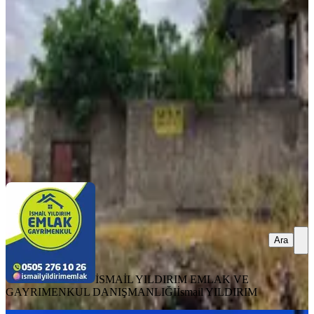
Dulkadiroğlu, Kayabaşı Mahallesi
4+1
·
150 m²
·
31.07.2026
2.300.000 ₺
İSMAİL YILDIRIM EMLAK VE GAYRIMENKUL
DANIŞMANLIĞI
İsmail YILDIRIM
Ara
Ara
İSMAİL YILDIRIM EMLAK VE
GAYRIMENKUL DANIŞMANLIĞI
İsmail YILDIRIM