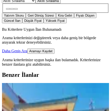
Akıllı Sıralama
Yatırım Skoru
Geri Dönüş Süresi
Kira Geliri
Fiyatı Düşen
Güncel İlan
Düşük Fiyat
Yüksek Fiyat
Bu Kriterlere Uygun İlan Bulunamadı
Arama kriterlerinizi değiştirerek veya daha geniş bir bölgede
arayarak tekrar deneyebilirsiniz.
Daha Geniş Ara
Aramayı Kaydet
Arama kriterlerinize uygun başka ilan bulamadık.
Kriterlerinize
benzer ilanlara göz atabilirsiniz.
Benzer İlanlar
MANZARALI
Germenicia'dan Eyüp Sultan Mh.de
2023 Sonrası Çelik Müstakilev
Dulkadiroğlu, Eyüp Sultan Mahallesi