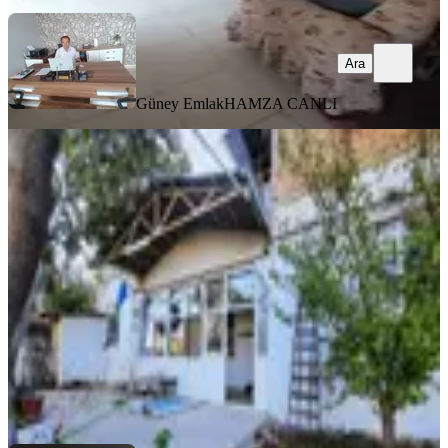
Ara
Güney Emlak
HAMZA CANLI
KOMBİLİ
Pınarbaşı Ana Caddede 545 M²
Arsaya Sahip İki Katlı Müstakil Ev
Dulkadiroğlu, Pınarbaşı Mahallesi
4+1
·
546 m²
·
18.10.2025
6.500.000 ₺
Doru Gayrimenkul
Murat Zincirkıran
Ara