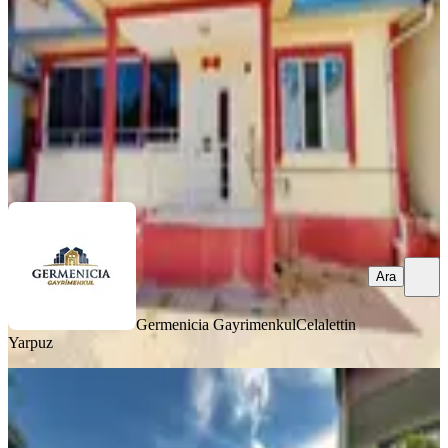
2+1
·
135 m²
·
01.08.2026
4.250.000 ₺
Germenicia Gayrimenkul
Celalettin Yarpuz
Ara
Ara
Germenicia Gayrimenkul
Celalettin
Yarpuz
BALKONLU
Yeni Rota'dan Yavuz Selim Mh.
Satılık Tek Katlı Müstakil Ev