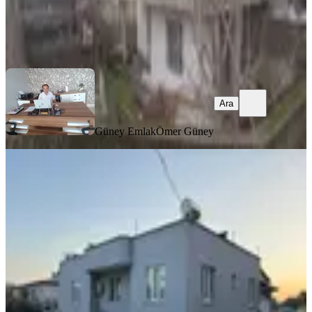
Güney Emlak
Ömer Güney
Ara
Ara
Güney Emlak
Ömer Güney
MANZARALI
%
4
Namık Kemal Mahallesinde Satılık
Müstakil Ev
Dulkadiroğlu, Namık Kemal Mahallesi
4+1
·
160 m²
·
10.02.2026
5.750.000 ₺
6.000.000 ₺