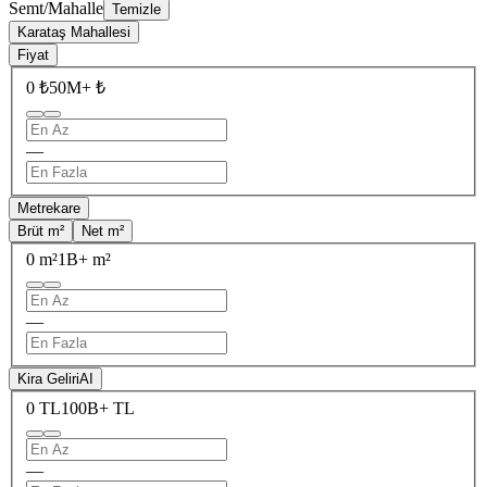
Semt/Mahalle
Temizle
Karataş Mahallesi
Fiyat
0 ₺
50M+ ₺
—
Metrekare
Brüt m²
Net m²
0 m²
1B+ m²
—
Kira Geliri
AI
0 TL
100B+ TL
—