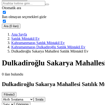
Otomatik ara
İlan olmayan seçenekleri gizle
Ara (0 ilan)
Ana Sayfa
Satılık Müstakil Ev
Kahramanmaraş Satılık Müstakil Ev
Kahramanmaraş Dulkadiroğlu Satılık Müstakil Ev
Dulkadiroğlu Sakarya Mahallesi Satılık Müstakil Ev
Dulkadiroğlu Sakarya Mahallesi
0
ilan bulundu
Dulkadiroğlu Sakarya Mahallesi Satılık Mü
Filtrele
3
Sırala
Görünüm