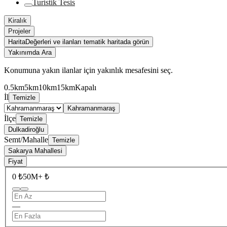
Turistik Tesis
Kiralık
Projeler
Harita
Değerleri ve ilanları tematik haritada görün
Yakınımda Ara
Konumuna yakın ilanlar için yakınlık mesafesini seç.
0.5km
5km
10km
15km
Kapalı
İl
Temizle
Kahramanmaraş
İlçe
Temizle
Dulkadiroğlu
Semt/Mahalle
Temizle
Sakarya Mahallesi
Fiyat
0 ₺
50M+ ₺
—