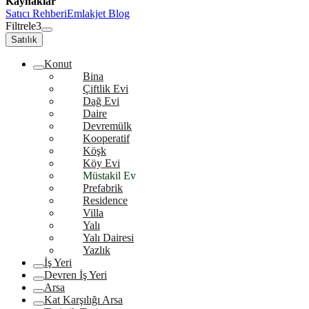
Kaynaklar
Satıcı Rehberi
Emlakjet Blog
Filtrele
3
Satılık
Konut
Bina
Çiftlik Evi
Dağ Evi
Daire
Devremülk
Kooperatif
Köşk
Köy Evi
Müstakil Ev
Prefabrik
Residence
Villa
Yalı
Yalı Dairesi
Yazlık
İş Yeri
Devren İş Yeri
Arsa
Kat Karşılığı Arsa