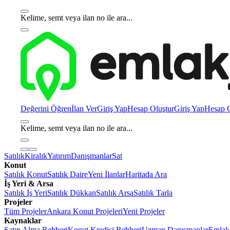
Kelime, semt veya ilan no ile ara...
Değerini Öğren
İlan Ver
Giriş Yap
Hesap Oluştur
Giriş Yap
Hesap O
Kelime, semt veya ilan no ile ara...
Satılık
Kiralık
Yatırım
Danışmanlar
Sat
Konut
Satılık Konut
Satılık Daire
Yeni İlanlar
Haritada Ara
İş Yeri & Arsa
Satılık İş Yeri
Satılık Dükkan
Satılık Arsa
Satılık Tarla
Projeler
Tüm Projeler
Ankara Konut Projeleri
Yeni Projeler
Kaynaklar
Satın Alma Rehberi
Konut Kredisi Rehberi
Uzman Danışmanlar
Emlakj