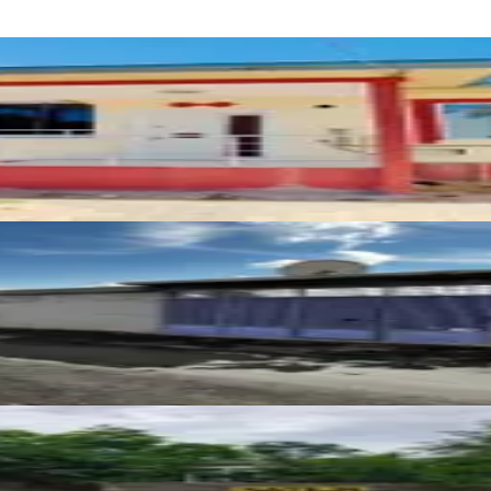
de 2023 Sonrası Çelik Müstakilev
atılık Tek Katlı Müstakil Ev
lıdere Civarı 2 Katlı Müstakil Ev
İSMAİL YILDIRI