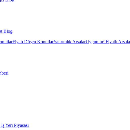
et Blog
onutlar
Fiyatı Düşen Konutlar
Yatırımlık Arsalar
Uygun m² Fiyatlı Arsala
hberi
k İş Yeri Piyasası