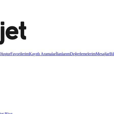
luştur
Favorilerim
Kayıtlı Aramalar
İlanlarım
Değerlemelerim
Mesajlar
Bi
et Blog