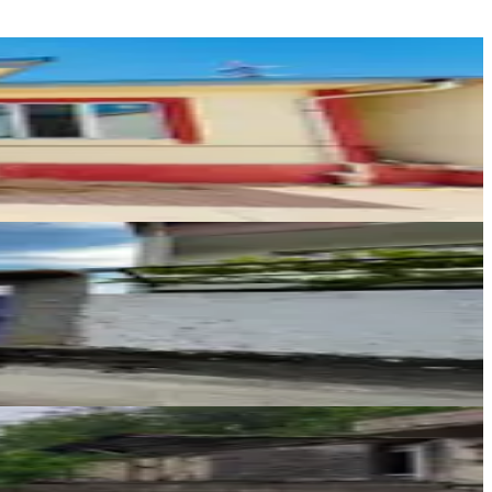
Germenicia Gayrimenkul
Celalettin Yarpuz
Ara
YENİ ROTA İNŞAAT EMLAK
Taner B
Ara
M EMLAK VE GAYRIMENKUL DANIŞMANLIĞI
İsmail YILDIRIM