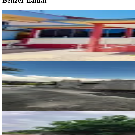
Benzer İlanlar
MANZARALI
Germenicia'dan Eyüp Sultan Mh.
Dulkadiroğlu, Eyüp Sultan Mahallesi
2+1
·
135 m²
·
01.08.2026
4.250.000 ₺
BALKONLU
Yeni Rota'dan Yavuz Selim Mh. S
Dulkadiroğlu, Yavuz Selim Mahallesi
3+1
·
130 m²
·
31.07.2026
3.700.000 ₺
MANZARALI
Yıldırım Emlak'tan Kayabaşı Kan
Dulkadiroğlu, Kayabaşı Mahallesi