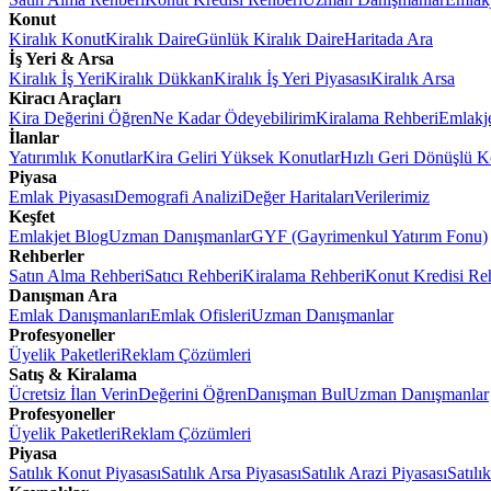
Konut
Kiralık Konut
Kiralık Daire
Günlük Kiralık Daire
Haritada Ara
İş Yeri & Arsa
Kiralık İş Yeri
Kiralık Dükkan
Kiralık İş Yeri Piyasası
Kiralık Arsa
Kiracı Araçları
Kira Değerini Öğren
Ne Kadar Ödeyebilirim
Kiralama Rehberi
Emlakj
İlanlar
Yatırımlık Konutlar
Kira Geliri Yüksek Konutlar
Hızlı Geri Dönüşlü K
Piyasa
Emlak Piyasası
Demografi Analizi
Değer Haritaları
Verilerimiz
Keşfet
Emlakjet Blog
Uzman Danışmanlar
GYF (Gayrimenkul Yatırım Fonu)
Rehberler
Satın Alma Rehberi
Satıcı Rehberi
Kiralama Rehberi
Konut Kredisi Re
Danışman Ara
Emlak Danışmanları
Emlak Ofisleri
Uzman Danışmanlar
Profesyoneller
Üyelik Paketleri
Reklam Çözümleri
Satış & Kiralama
Ücretsiz İlan Verin
Değerini Öğren
Danışman Bul
Uzman Danışmanlar
Profesyoneller
Üyelik Paketleri
Reklam Çözümleri
Piyasa
Satılık Konut Piyasası
Satılık Arsa Piyasası
Satılık Arazi Piyasası
Satılı