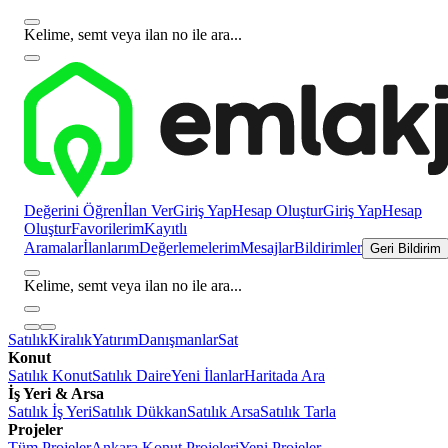
Kelime, semt veya ilan no ile ara...
Değerini Öğren
İlan Ver
Giriş Yap
Hesap Oluştur
Giriş Yap
Hesap
Oluştur
Favorilerim
Kayıtlı
Aramalar
İlanlarım
Değerlemelerim
Mesajlar
Bildirimler
Geri Bildirim
Kelime, semt veya ilan no ile ara...
Satılık
Kiralık
Yatırım
Danışmanlar
Sat
Konut
Satılık Konut
Satılık Daire
Yeni İlanlar
Haritada Ara
İş Yeri & Arsa
Satılık İş Yeri
Satılık Dükkan
Satılık Arsa
Satılık Tarla
Projeler
Tüm Projeler
Ankara Konut Projeleri
Yeni Projeler