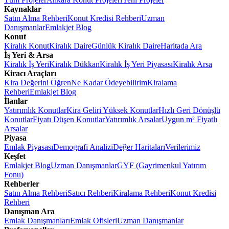
Kaynaklar
Satın Alma Rehberi
Konut Kredisi Rehberi
Uzman
Danışmanlar
Emlakjet Blog
Konut
Kiralık Konut
Kiralık Daire
Günlük Kiralık Daire
Haritada Ara
İş Yeri & Arsa
Kiralık İş Yeri
Kiralık Dükkan
Kiralık İş Yeri Piyasası
Kiralık Arsa
Kiracı Araçları
Kira Değerini Öğren
Ne Kadar Ödeyebilirim
Kiralama
Rehberi
Emlakjet Blog
İlanlar
Yatırımlık Konutlar
Kira Geliri Yüksek Konutlar
Hızlı Geri Dönüşlü
Konutlar
Fiyatı Düşen Konutlar
Yatırımlık Arsalar
Uygun m² Fiyatlı
Arsalar
Piyasa
Emlak Piyasası
Demografi Analizi
Değer Haritaları
Verilerimiz
Keşfet
Emlakjet Blog
Uzman Danışmanlar
GYF (Gayrimenkul Yatırım
Fonu)
Rehberler
Satın Alma Rehberi
Satıcı Rehberi
Kiralama Rehberi
Konut Kredisi
Rehberi
Danışman Ara
Emlak Danışmanları
Emlak Ofisleri
Uzman Danışmanlar