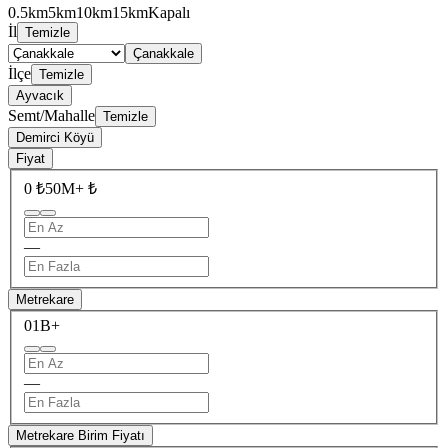
0.5km
5km
10km
15km
Kapalı
İl
Temizle
Çanakkale
İlçe
Temizle
Ayvacık
Semt/Mahalle
Temizle
Demirci Köyü
Fiyat
0 ₺
50M+ ₺
—
Metrekare
0
1B+
—
Metrekare Birim Fiyatı