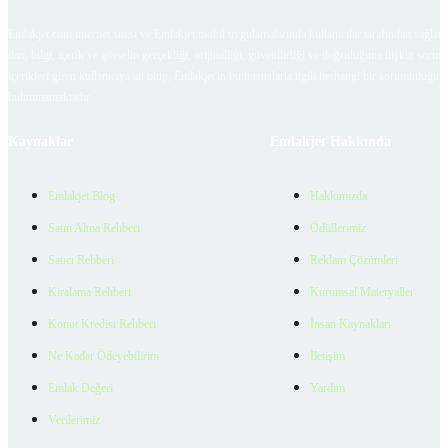
Emlakjet.com internet sitesi ve Emlakjet mobil uygulamalarında kullanıcılar tarafından sağlana
ilan, bilgi, içerik ve görselin gerçekliği, orijinalliği, güvenilirliği ve doğruluğuna ilişkin soru
içerikleri giren kullanıcıya ait olup, Emlakjet'in bu hususlarla ilgili herhangi bir sorumluluğu
bulunmamaktadır.
Kaynaklar
Emlakjet Hakkında
Emlakjet Blog
Hakkımızda
Satın Alma Rehberi
Ödüllerimiz
Satıcı Rehberi
Reklam Çözümleri
Kiralama Rehberi
Kurumsal Materyaller
Konut Kredisi Rehberi
İnsan Kaynakları
Ne Kadar Ödeyebilirim
İletişim
Emlak Değeri
Yardım
Verilerimiz