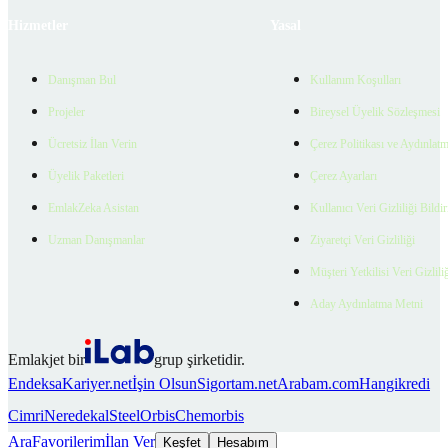
Hizmetler
Yasal
Danışman Bul
Kullanım Koşulları
Projeler
Bireysel Üyelik Sözleşmesi
Ücretsiz İlan Verin
Çerez Politikası ve Aydınlat
Üyelik Paketleri
Çerez Ayarları
EmlakZeka Asistan
Kullanıcı Veri Gizliliği Bildi
Uzman Danışmanlar
Ziyaretçi Veri Gizliliği
Müşteri Yetkilisi Veri Gizlili
Aday Aydınlatma Metni
Emlakjet bir
grup şirketidir.
Endeksa
Kariyer.net
İşin Olsun
Sigortam.net
Arabam.com
Hangikredi
Cimri
Neredekal
SteelOrbis
Chemorbis
Ara
Favorilerim
İlan Ver
Keşfet
Hesabım