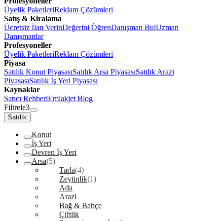
Profesyoneller
Üyelik Paketleri
Reklam Çözümleri
Satış & Kiralama
Ücretsiz İlan Verin
Değerini Öğren
Danışman Bul
Uzman
Danışmanlar
Profesyoneller
Üyelik Paketleri
Reklam Çözümleri
Piyasa
Satılık Konut Piyasası
Satılık Arsa Piyasası
Satılık Arazi
Piyasası
Satılık İş Yeri Piyasası
Kaynaklar
Satıcı Rehberi
Emlakjet Blog
Filtrele
3
Satılık
Konut
İş Yeri
Devren İş Yeri
Arsa
(5)
Tarla
(4)
Zeytinlik
(1)
Ada
Arazi
Bağ & Bahçe
Çiftlik