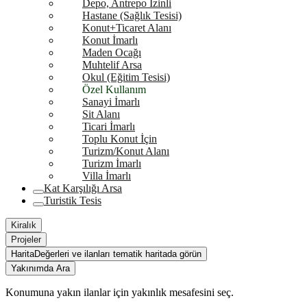
Depo, Antrepo İzinli
Hastane (Sağlık Tesisi)
Konut+Ticaret Alanı
Konut İmarlı
Maden Ocağı
Muhtelif Arsa
Okul (Eğitim Tesisi)
Özel Kullanım
Sanayi İmarlı
Sit Alanı
Ticari İmarlı
Toplu Konut İçin
Turizm/Konut Alanı
Turizm İmarlı
Villa İmarlı
Kat Karşılığı Arsa
Turistik Tesis
Kiralık
Projeler
Harita
Değerleri ve ilanları tematik haritada görün
Yakınımda Ara
Konumuna yakın ilanlar için yakınlık mesafesini seç.