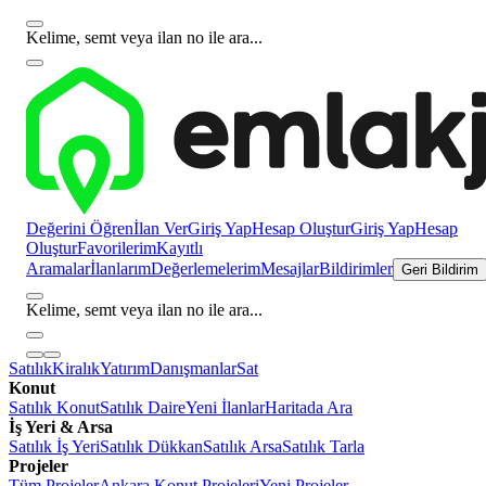
Kelime, semt veya ilan no ile ara...
Değerini Öğren
İlan Ver
Giriş Yap
Hesap Oluştur
Giriş Yap
Hesap
Oluştur
Favorilerim
Kayıtlı
Aramalar
İlanlarım
Değerlemelerim
Mesajlar
Bildirimler
Geri Bildirim
Kelime, semt veya ilan no ile ara...
Satılık
Kiralık
Yatırım
Danışmanlar
Sat
Konut
Satılık Konut
Satılık Daire
Yeni İlanlar
Haritada Ara
İş Yeri & Arsa
Satılık İş Yeri
Satılık Dükkan
Satılık Arsa
Satılık Tarla
Projeler
Tüm Projeler
Ankara Konut Projeleri
Yeni Projeler