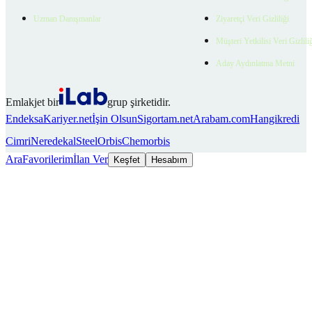
Uzman Danışmanlar
Ziyaretçi Veri Gizliliği
Müşteri Yetkilisi Veri Gizlili
Aday Aydınlatma Metni
Emlakjet bir
grup şirketidir.
Endeksa
Kariyer.net
İşin Olsun
Sigortam.net
Arabam.com
Hangikredi
Cimri
Neredekal
SteelOrbis
Chemorbis
Ara
Favorilerim
İlan Ver
Keşfet
Hesabım