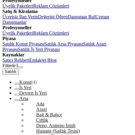
Profesyoneller
Üyelik Paketleri
Reklam Çözümleri
Satış & Kiralama
Ücretsiz İlan Verin
Değerini Öğren
Danışman Bul
Uzman
Danışmanlar
Profesyoneller
Üyelik Paketleri
Reklam Çözümleri
Piyasa
Satılık Konut Piyasası
Satılık Arsa Piyasası
Satılık Arazi
Piyasası
Satılık İş Yeri Piyasası
Kaynaklar
Satıcı Rehberi
Emlakjet Blog
Filtrele
3
Satılık
Konut
(4)
İş Yeri
Devren İş Yeri
Arsa
Ada
Arazi
Bağ & Bahçe
Çiftlik
Depo, Antrepo İzinli
Hastane (Sağlık Tesisi)