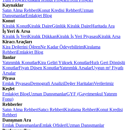
Kaynaklar
Satın Alma Rehberi
Konut Kredisi Rehberi
Uzman
Danışmanlar
Emlakjet Blog
Konut
Kiralık Konut
Kiralık Daire
Günlük Kiralık Daire
Haritada Ara
İş Yeri & Arsa
Kiralık İş Yeri
Kiralık Dükkan
Kiralık İş Yeri Piyasası
Kiralık Arsa
Kiracı Araçları
Kira Değerini Öğren
Ne Kadar Ödeyebilirim
Kiralama
Rehberi
Emlakjet Blog
İlanlar
Yatırımlık Konutlar
Kira Geliri Yüksek Konutlar
Hızlı Geri Dönüşlü
Konutlar
Fiyatı Düşen Konutlar
Yatırımlık Arsalar
Uygun m² Fiyatlı
Arsalar
Piyasa
Emlak Piyasası
Demografi Analizi
Değer Haritaları
Verilerimiz
Keşfet
Emlakjet Blog
Uzman Danışmanlar
GYF (Gayrimenkul Yatırım
Fonu)
Rehberler
Satın Alma Rehberi
Satıcı Rehberi
Kiralama Rehberi
Konut Kredisi
Rehberi
Danışman Ara
Emlak Danışmanları
Emlak Ofisleri
Uzman Danışmanlar