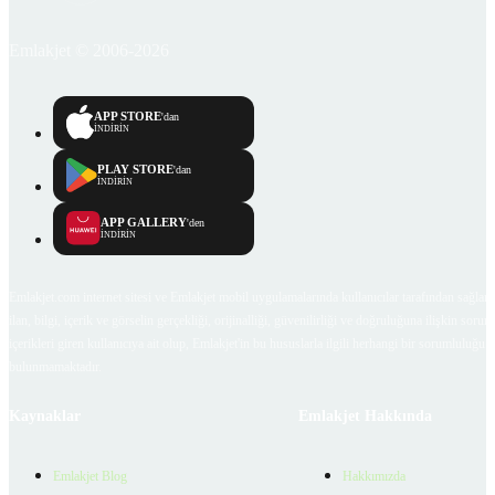
Emlakjet © 2006-2026
APP STORE
'dan
İNDİRİN
PLAY STORE
'dan
İNDİRİN
APP GALLERY
'den
İNDİRİN
Emlakjet.com internet sitesi ve Emlakjet mobil uygulamalarında kullanıcılar tarafından sağlana
ilan, bilgi, içerik ve görselin gerçekliği, orijinalliği, güvenilirliği ve doğruluğuna ilişkin soru
içerikleri giren kullanıcıya ait olup, Emlakjet'in bu hususlarla ilgili herhangi bir sorumluluğu
bulunmamaktadır.
Kaynaklar
Emlakjet Hakkında
Emlakjet Blog
Hakkımızda