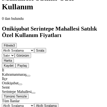
Kullanım
0
ilan bulundu
Onikişubat Serintepe Mahallesi Satılık
Özel Kullanım Fiyatları
Filtrele
3
Sırala
Görünüm
Harita
Kaydet
Paylaş
İl
Kahramanmaraş
İlçe
Onikişubat
Semt
Serintepe Mahallesi
Tümünü Temizle
Tüm İlanlar
Akıllı Sıralama