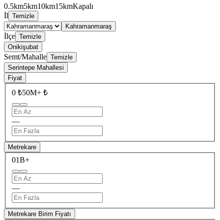
0.5km
5km
10km
15km
Kapalı
İl
Temizle
Kahramanmaraş
İlçe
Temizle
Onikişubat
Semt/Mahalle
Temizle
Serintepe Mahallesi
Fiyat
0 ₺
50M+ ₺
—
Metrekare
0
1B+
—
Metrekare Birim Fiyatı