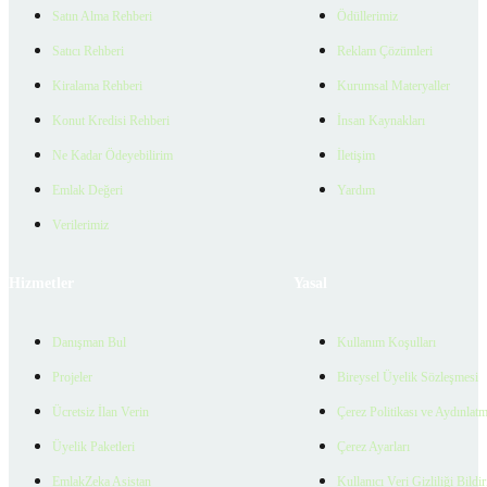
Satın Alma Rehberi
Ödüllerimiz
Satıcı Rehberi
Reklam Çözümleri
Kiralama Rehberi
Kurumsal Materyaller
Konut Kredisi Rehberi
İnsan Kaynakları
Ne Kadar Ödeyebilirim
İletişim
Emlak Değeri
Yardım
Verilerimiz
Hizmetler
Yasal
Danışman Bul
Kullanım Koşulları
Projeler
Bireysel Üyelik Sözleşmesi
Ücretsiz İlan Verin
Çerez Politikası ve Aydınlat
Üyelik Paketleri
Çerez Ayarları
EmlakZeka Asistan
Kullanıcı Veri Gizliliği Bildi