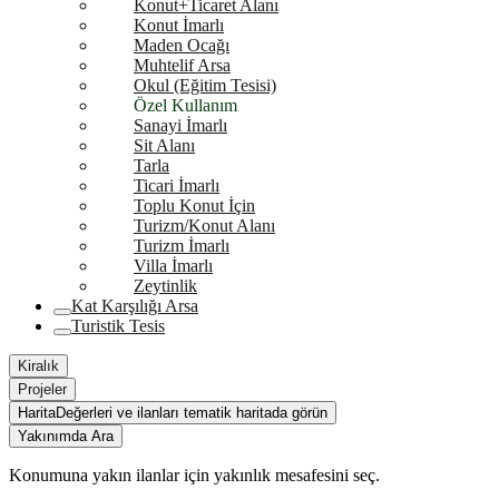
Konut+Ticaret Alanı
Konut İmarlı
Maden Ocağı
Muhtelif Arsa
Okul (Eğitim Tesisi)
Özel Kullanım
Sanayi İmarlı
Sit Alanı
Tarla
Ticari İmarlı
Toplu Konut İçin
Turizm/Konut Alanı
Turizm İmarlı
Villa İmarlı
Zeytinlik
Kat Karşılığı Arsa
Turistik Tesis
Kiralık
Projeler
Harita
Değerleri ve ilanları tematik haritada görün
Yakınımda Ara
Konumuna yakın ilanlar için yakınlık mesafesini seç.