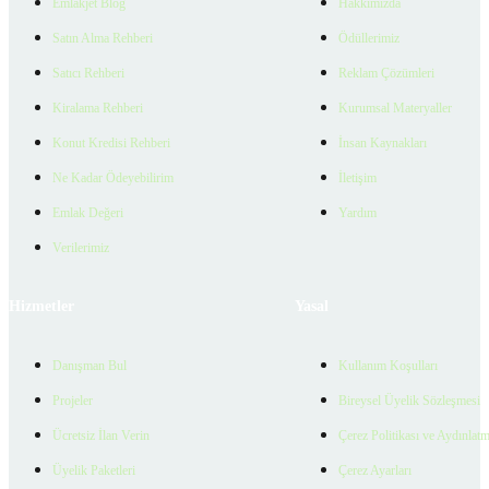
Emlakjet Blog
Hakkımızda
Satın Alma Rehberi
Ödüllerimiz
Satıcı Rehberi
Reklam Çözümleri
Kiralama Rehberi
Kurumsal Materyaller
Konut Kredisi Rehberi
İnsan Kaynakları
Ne Kadar Ödeyebilirim
İletişim
Emlak Değeri
Yardım
Verilerimiz
Hizmetler
Yasal
Danışman Bul
Kullanım Koşulları
Projeler
Bireysel Üyelik Sözleşmesi
Ücretsiz İlan Verin
Çerez Politikası ve Aydınlat
Üyelik Paketleri
Çerez Ayarları