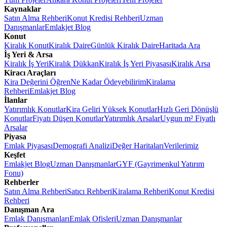
Kaynaklar
Satın Alma Rehberi
Konut Kredisi Rehberi
Uzman
Danışmanlar
Emlakjet Blog
Konut
Kiralık Konut
Kiralık Daire
Günlük Kiralık Daire
Haritada Ara
İş Yeri & Arsa
Kiralık İş Yeri
Kiralık Dükkan
Kiralık İş Yeri Piyasası
Kiralık Arsa
Kiracı Araçları
Kira Değerini Öğren
Ne Kadar Ödeyebilirim
Kiralama
Rehberi
Emlakjet Blog
İlanlar
Yatırımlık Konutlar
Kira Geliri Yüksek Konutlar
Hızlı Geri Dönüşlü
Konutlar
Fiyatı Düşen Konutlar
Yatırımlık Arsalar
Uygun m² Fiyatlı
Arsalar
Piyasa
Emlak Piyasası
Demografi Analizi
Değer Haritaları
Verilerimiz
Keşfet
Emlakjet Blog
Uzman Danışmanlar
GYF (Gayrimenkul Yatırım
Fonu)
Rehberler
Satın Alma Rehberi
Satıcı Rehberi
Kiralama Rehberi
Konut Kredisi
Rehberi
Danışman Ara
Emlak Danışmanları
Emlak Ofisleri
Uzman Danışmanlar