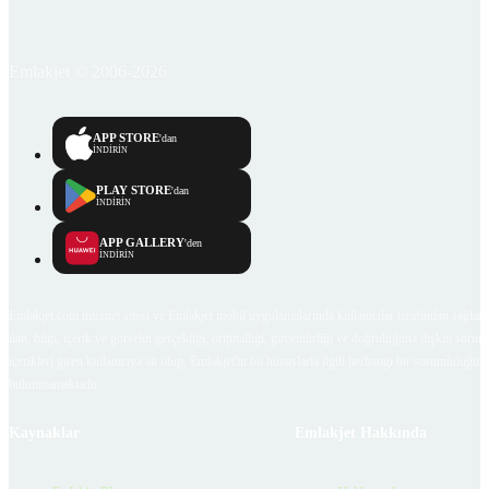
Emlakjet © 2006-2026
APP STORE
'dan
İNDİRİN
PLAY STORE
'dan
İNDİRİN
APP GALLERY
'den
İNDİRİN
Emlakjet.com internet sitesi ve Emlakjet mobil uygulamalarında kullanıcılar tarafından sağlana
ilan, bilgi, içerik ve görselin gerçekliği, orijinalliği, güvenilirliği ve doğruluğuna ilişkin soru
içerikleri giren kullanıcıya ait olup, Emlakjet'in bu hususlarla ilgili herhangi bir sorumluluğu
bulunmamaktadır.
Kaynaklar
Emlakjet Hakkında