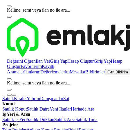
Kelime, semt veya ilan no ile ara...
Değerini Öğren
İlan Ver
Giriş Yap
Hesap Oluştur
Giriş Yap
Hesap
Oluştur
Favorilerim
Kayıtlı
Aramalar
İlanlarım
Değerlemelerim
Mesajlar
Bildirimler
Geri Bildirim
Kelime, semt veya ilan no ile ara...
Satılık
Kiralık
Yatırım
Danışmanlar
Sat
Konut
Satılık Konut
Satılık Daire
Yeni İlanlar
Haritada Ara
İş Yeri & Arsa
Satılık İş Yeri
Satılık Dükkan
Satılık Arsa
Satılık Tarla
Projeler
Tüm Projeler
Ankara Konut Projeleri
Yeni Projeler