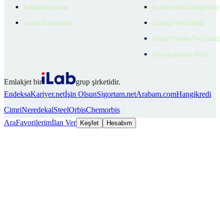
EmlakZeka Asistan
Kullanıcı Veri Gizliliği Bildi
Uzman Danışmanlar
Ziyaretçi Veri Gizliliği
Müşteri Yetkilisi Veri Gizlili
Aday Aydınlatma Metni
Emlakjet bir
grup şirketidir.
Endeksa
Kariyer.net
İşin Olsun
Sigortam.net
Arabam.com
Hangikredi
Cimri
Neredekal
SteelOrbis
Chemorbis
Ara
Favorilerim
İlan Ver
Keşfet
Hesabım