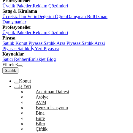
Profesyoneller
Üyelik Paketleri
Reklam Çözümleri
Satış & Kiralama
Ücretsiz İlan Verin
Değerini Öğren
Danışman Bul
Uzman
Danışmanlar
Profesyoneller
Üyelik Paketleri
Reklam Çözümleri
Piyasa
Satılık Konut Piyasası
Satılık Arsa Piyasası
Satılık Arazi
Piyasası
Satılık İş Yeri Piyasası
Kaynaklar
Satıcı Rehberi
Emlakjet Blog
Filtrele
3
Satılık
Konut
İş Yeri
Apartman Dairesi
Atölye
AVM
Benzin İstasyonu
Bina
Büfe
Büro
Çiftlik