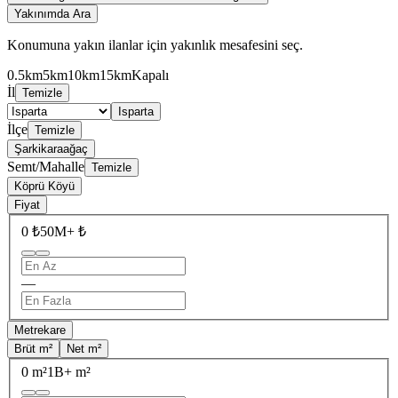
Yakınımda Ara
Konumuna yakın ilanlar için yakınlık mesafesini seç.
0.5km
5km
10km
15km
Kapalı
İl
Temizle
Isparta
İlçe
Temizle
Şarkikaraağaç
Semt/Mahalle
Temizle
Köprü Köyü
Fiyat
0 ₺
50M+ ₺
—
Metrekare
Brüt m²
Net m²
0 m²
1B+ m²