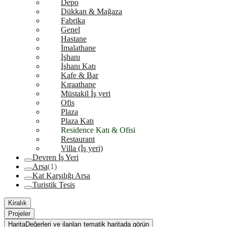
Depo
Dükkan & Mağaza
Fabrika
Genel
Hastane
İmalathane
İşhanı
İşhanı Katı
Kafe & Bar
Kıraathane
Müstakil İş yeri
Ofis
Plaza
Plaza Katı
Residence Katı & Ofisi
Restaurant
Villa (İş yeri)
Devren İş Yeri
Arsa
(1)
Kat Karşılığı Arsa
Turistik Tesis
Kiralık
Projeler
Harita
Değerleri ve ilanları tematik haritada görün