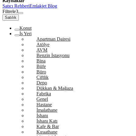
Kaynaklar
Satıcı Rehberi
Emlakjet Blog
Filtrele
3
Satılık
Konut
İş Yeri
Apartman Dairesi
Atölye
AVM
Benzin İstasyonu
Bina
Büfe
Büro
Çiftlik
Depo
Dükkan & Mağaza
Fabrika
Genel
Hastane
İmalathane
İşhanı
İşhanı Katı
Kafe & Bar
Kıraathane