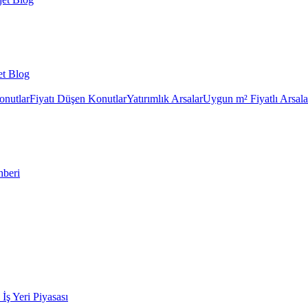
et Blog
onutlar
Fiyatı Düşen Konutlar
Yatırımlık Arsalar
Uygun m² Fiyatlı Arsala
hberi
k İş Yeri Piyasası