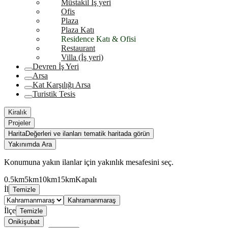
Müstakil İş yeri
Ofis
Plaza
Plaza Katı
Residence Katı & Ofisi
Restaurant
Villa (İş yeri)
Devren İş Yeri
Arsa
Kat Karşılığı Arsa
Turistik Tesis
Kiralık
Projeler
Harita
Değerleri ve ilanları tematik haritada görün
Yakınımda Ara
Konumuna yakın ilanlar için yakınlık mesafesini seç.
0.5km
5km
10km
15km
Kapalı
İl
Temizle
Kahramanmaraş
İlçe
Temizle
Onikişubat