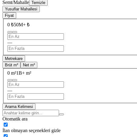
Semt/Mahalle
Temizle
Yusuflar Mahallesi
Fiyat
0 ₺
50M+ ₺
—
Metrekare
Brüt m²
Net m²
0 m²
1B+ m²
—
Arama Kelimesi
Otomatik ara
İlan olmayan seçenekleri gizle