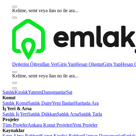
Kelime, semt veya ilan no ile ara...
Değerini Öğren
İlan Ver
Giriş Yap
Hesap Oluştur
Giriş Yap
Hesap O
Kelime, semt veya ilan no ile ara...
Satılık
Kiralık
Yatırım
Danışmanlar
Sat
Konut
Satılık Konut
Satılık Daire
Yeni İlanlar
Haritada Ara
İş Yeri & Arsa
Satılık İş Yeri
Satılık Dükkan
Satılık Arsa
Satılık Tarla
Projeler
Tüm Projeler
Ankara Konut Projeleri
Yeni Projeler
Kaynaklar
Satın Alma Rehberi
Konut Kredisi Rehberi
Uzman Danışmanlar
Emlakj