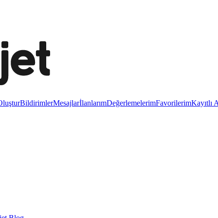
luştur
Bildirimler
Mesajlar
İlanlarım
Değerlemelerim
Favorilerim
Kayıtlı 
et Blog