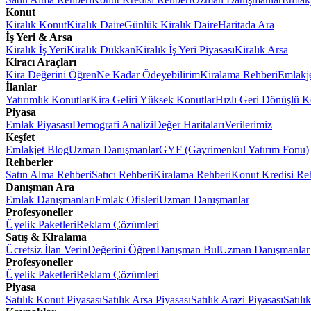
Konut
Kiralık Konut
Kiralık Daire
Günlük Kiralık Daire
Haritada Ara
İş Yeri & Arsa
Kiralık İş Yeri
Kiralık Dükkan
Kiralık İş Yeri Piyasası
Kiralık Arsa
Kiracı Araçları
Kira Değerini Öğren
Ne Kadar Ödeyebilirim
Kiralama Rehberi
Emlakj
İlanlar
Yatırımlık Konutlar
Kira Geliri Yüksek Konutlar
Hızlı Geri Dönüşlü K
Piyasa
Emlak Piyasası
Demografi Analizi
Değer Haritaları
Verilerimiz
Keşfet
Emlakjet Blog
Uzman Danışmanlar
GYF (Gayrimenkul Yatırım Fonu)
Rehberler
Satın Alma Rehberi
Satıcı Rehberi
Kiralama Rehberi
Konut Kredisi Re
Danışman Ara
Emlak Danışmanları
Emlak Ofisleri
Uzman Danışmanlar
Profesyoneller
Üyelik Paketleri
Reklam Çözümleri
Satış & Kiralama
Ücretsiz İlan Verin
Değerini Öğren
Danışman Bul
Uzman Danışmanlar
Profesyoneller
Üyelik Paketleri
Reklam Çözümleri
Piyasa
Satılık Konut Piyasası
Satılık Arsa Piyasası
Satılık Arazi Piyasası
Satılı