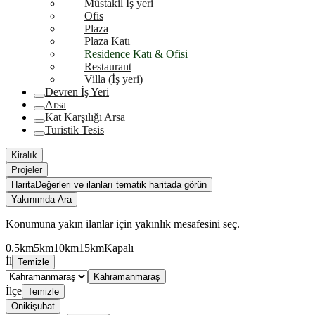
Müstakil İş yeri
Ofis
Plaza
Plaza Katı
Residence Katı & Ofisi
Restaurant
Villa (İş yeri)
Devren İş Yeri
Arsa
Kat Karşılığı Arsa
Turistik Tesis
Kiralık
Projeler
Harita
Değerleri ve ilanları tematik haritada görün
Yakınımda Ara
Konumuna yakın ilanlar için yakınlık mesafesini seç.
0.5km
5km
10km
15km
Kapalı
İl
Temizle
Kahramanmaraş
İlçe
Temizle
Onikişubat