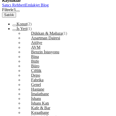
Kaynaklar
Satıcı Rehberi
Emlakjet Blog
Filtrele
3
Satılık
Konut
(2)
İş Yeri
(1)
Dükkan & Mağaza
(1)
Apartman Dairesi
Atölye
AVM
Benzin İstasyonu
Bina
Büfe
Büro
Çiftlik
Depo
Fabrika
Genel
Hastane
İmalathane
İşhanı
İşhanı Katı
Kafe & Bar
Kıraathane