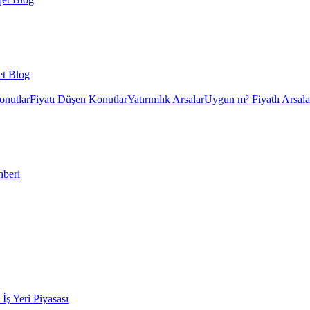
et Blog
onutlar
Fiyatı Düşen Konutlar
Yatırımlık Arsalar
Uygun m² Fiyatlı Arsala
hberi
k İş Yeri Piyasası