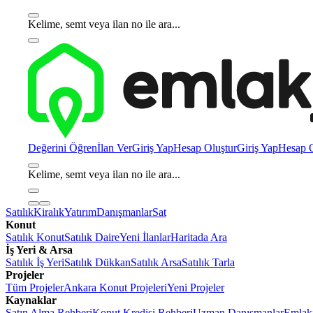
Kelime, semt veya ilan no ile ara...
Değerini Öğren
İlan Ver
Giriş Yap
Hesap Oluştur
Giriş Yap
Hesap O
Kelime, semt veya ilan no ile ara...
Satılık
Kiralık
Yatırım
Danışmanlar
Sat
Konut
Satılık Konut
Satılık Daire
Yeni İlanlar
Haritada Ara
İş Yeri & Arsa
Satılık İş Yeri
Satılık Dükkan
Satılık Arsa
Satılık Tarla
Projeler
Tüm Projeler
Ankara Konut Projeleri
Yeni Projeler
Kaynaklar
Satın Alma Rehberi
Konut Kredisi Rehberi
Uzman Danışmanlar
Emlakj