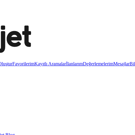
luştur
Favorilerim
Kayıtlı Aramalar
İlanlarım
Değerlemelerim
Mesajlar
Bi
et Blog