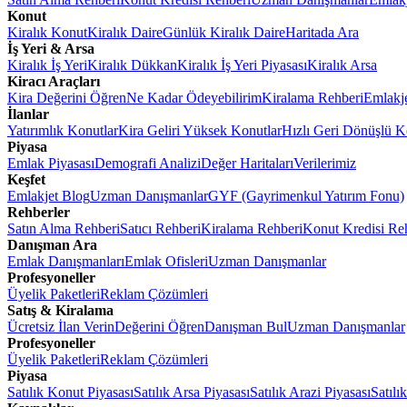
Konut
Kiralık Konut
Kiralık Daire
Günlük Kiralık Daire
Haritada Ara
İş Yeri & Arsa
Kiralık İş Yeri
Kiralık Dükkan
Kiralık İş Yeri Piyasası
Kiralık Arsa
Kiracı Araçları
Kira Değerini Öğren
Ne Kadar Ödeyebilirim
Kiralama Rehberi
Emlakj
İlanlar
Yatırımlık Konutlar
Kira Geliri Yüksek Konutlar
Hızlı Geri Dönüşlü K
Piyasa
Emlak Piyasası
Demografi Analizi
Değer Haritaları
Verilerimiz
Keşfet
Emlakjet Blog
Uzman Danışmanlar
GYF (Gayrimenkul Yatırım Fonu)
Rehberler
Satın Alma Rehberi
Satıcı Rehberi
Kiralama Rehberi
Konut Kredisi Re
Danışman Ara
Emlak Danışmanları
Emlak Ofisleri
Uzman Danışmanlar
Profesyoneller
Üyelik Paketleri
Reklam Çözümleri
Satış & Kiralama
Ücretsiz İlan Verin
Değerini Öğren
Danışman Bul
Uzman Danışmanlar
Profesyoneller
Üyelik Paketleri
Reklam Çözümleri
Piyasa
Satılık Konut Piyasası
Satılık Arsa Piyasası
Satılık Arazi Piyasası
Satılı