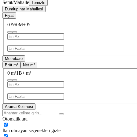
Semt/Mahalle
Temizle
Dumlupınar Mahallesi
Fiyat
0 ₺
50M+ ₺
—
Metrekare
Brüt m²
Net m²
0 m²
1B+ m²
—
Arama Kelimesi
Otomatik ara
İlan olmayan seçenekleri gizle