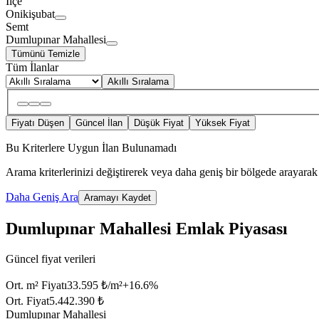
İlçe
Onikişubat
Semt
Dumlupınar Mahallesi
Tümünü Temizle
Tüm İlanlar
Akıllı Sıralama
Fiyatı Düşen
Güncel İlan
Düşük Fiyat
Yüksek Fiyat
Bu Kriterlere Uygun İlan Bulunamadı
Arama kriterlerinizi değiştirerek veya daha geniş bir bölgede arayarak 
Daha Geniş Ara
Aramayı Kaydet
Dumlupınar Mahallesi Emlak Piyasası
Güncel fiyat verileri
Ort. m² Fiyatı
33.595 ₺/m²
+
16.6
%
Ort. Fiyat
5.442.390 ₺
Dumlupınar Mahallesi