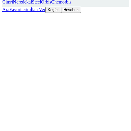
Cimri
Neredekal
SteelOrbis
Chemorbis
Ara
Favorilerim
İlan Ver
Keşfet
Hesabım