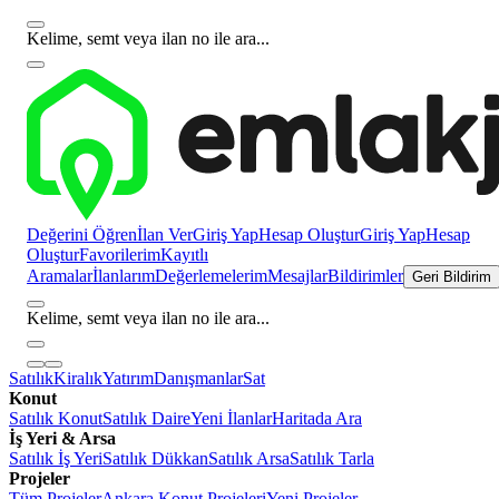
Kelime, semt veya ilan no ile ara...
Değerini Öğren
İlan Ver
Giriş Yap
Hesap Oluştur
Giriş Yap
Hesap
Oluştur
Favorilerim
Kayıtlı
Aramalar
İlanlarım
Değerlemelerim
Mesajlar
Bildirimler
Geri Bildirim
Kelime, semt veya ilan no ile ara...
Satılık
Kiralık
Yatırım
Danışmanlar
Sat
Konut
Satılık Konut
Satılık Daire
Yeni İlanlar
Haritada Ara
İş Yeri & Arsa
Satılık İş Yeri
Satılık Dükkan
Satılık Arsa
Satılık Tarla
Projeler
Tüm Projeler
Ankara Konut Projeleri
Yeni Projeler