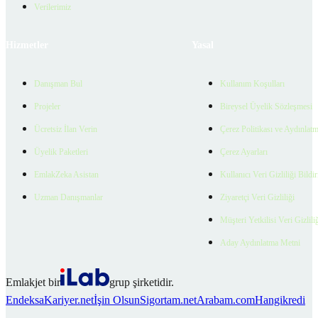
Verilerimiz
Hizmetler
Yasal
Danışman Bul
Kullanım Koşulları
Projeler
Bireysel Üyelik Sözleşmesi
Ücretsiz İlan Verin
Çerez Politikası ve Aydınlat
Üyelik Paketleri
Çerez Ayarları
EmlakZeka Asistan
Kullanıcı Veri Gizliliği Bildi
Uzman Danışmanlar
Ziyaretçi Veri Gizliliği
Müşteri Yetkilisi Veri Gizlili
Aday Aydınlatma Metni
Emlakjet bir
grup şirketidir.
Endeksa
Kariyer.net
İşin Olsun
Sigortam.net
Arabam.com
Hangikredi