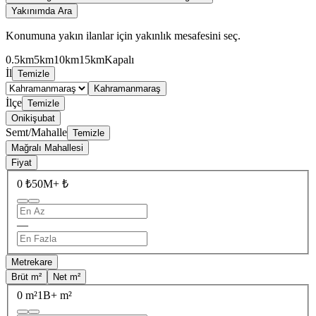
Yakınımda Ara
Konumuna yakın ilanlar için yakınlık mesafesini seç.
0.5km
5km
10km
15km
Kapalı
İl
Temizle
Kahramanmaraş
İlçe
Temizle
Onikişubat
Semt/Mahalle
Temizle
Mağralı Mahallesi
Fiyat
0 ₺
50M+ ₺
—
Metrekare
Brüt m²
Net m²
0 m²
1B+ m²