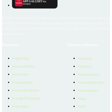
APP GALLERY
'den
İNDİRİN
Emlakjet.com internet sitesi ve Emlakjet mobil uygulamalarında kullanıcılar tarafından sağlana
ilan, bilgi, içerik ve görselin gerçekliği, orijinalliği, güvenilirliği ve doğruluğuna ilişkin soru
içerikleri giren kullanıcıya ait olup, Emlakjet'in bu hususlarla ilgili herhangi bir sorumluluğu
bulunmamaktadır.
Kaynaklar
Emlakjet Hakkında
Emlakjet Blog
Hakkımızda
Satın Alma Rehberi
Ödüllerimiz
Satıcı Rehberi
Reklam Çözümleri
Kiralama Rehberi
Kurumsal Materyaller
Konut Kredisi Rehberi
İnsan Kaynakları
Ne Kadar Ödeyebilirim
İletişim
Emlak Değeri
Yardım