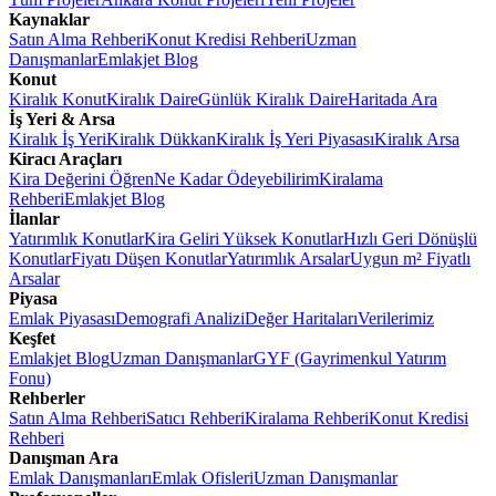
Kaynaklar
Satın Alma Rehberi
Konut Kredisi Rehberi
Uzman
Danışmanlar
Emlakjet Blog
Konut
Kiralık Konut
Kiralık Daire
Günlük Kiralık Daire
Haritada Ara
İş Yeri & Arsa
Kiralık İş Yeri
Kiralık Dükkan
Kiralık İş Yeri Piyasası
Kiralık Arsa
Kiracı Araçları
Kira Değerini Öğren
Ne Kadar Ödeyebilirim
Kiralama
Rehberi
Emlakjet Blog
İlanlar
Yatırımlık Konutlar
Kira Geliri Yüksek Konutlar
Hızlı Geri Dönüşlü
Konutlar
Fiyatı Düşen Konutlar
Yatırımlık Arsalar
Uygun m² Fiyatlı
Arsalar
Piyasa
Emlak Piyasası
Demografi Analizi
Değer Haritaları
Verilerimiz
Keşfet
Emlakjet Blog
Uzman Danışmanlar
GYF (Gayrimenkul Yatırım
Fonu)
Rehberler
Satın Alma Rehberi
Satıcı Rehberi
Kiralama Rehberi
Konut Kredisi
Rehberi
Danışman Ara
Emlak Danışmanları
Emlak Ofisleri
Uzman Danışmanlar