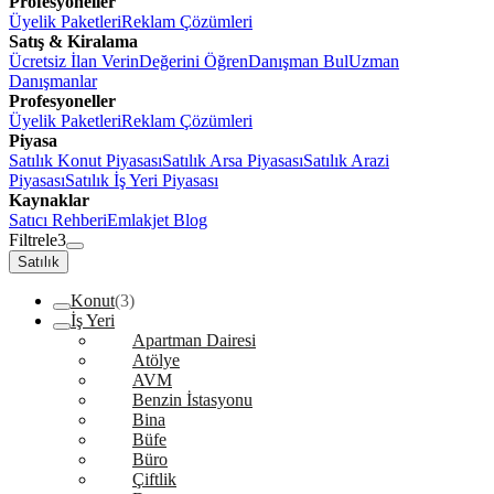
Profesyoneller
Üyelik Paketleri
Reklam Çözümleri
Satış & Kiralama
Ücretsiz İlan Verin
Değerini Öğren
Danışman Bul
Uzman
Danışmanlar
Profesyoneller
Üyelik Paketleri
Reklam Çözümleri
Piyasa
Satılık Konut Piyasası
Satılık Arsa Piyasası
Satılık Arazi
Piyasası
Satılık İş Yeri Piyasası
Kaynaklar
Satıcı Rehberi
Emlakjet Blog
Filtrele
3
Satılık
Konut
(3)
İş Yeri
Apartman Dairesi
Atölye
AVM
Benzin İstasyonu
Bina
Büfe
Büro
Çiftlik