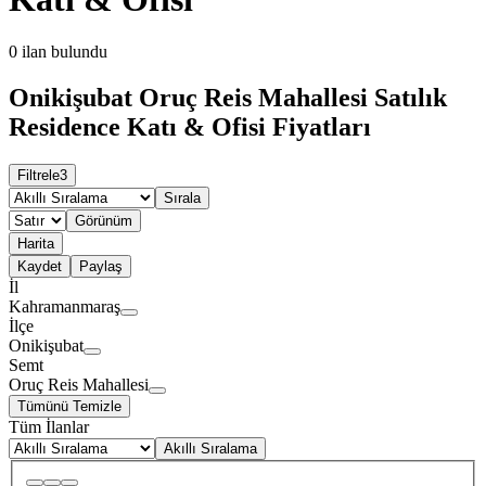
0
ilan bulundu
Onikişubat Oruç Reis Mahallesi Satılık
Residence Katı & Ofisi Fiyatları
Filtrele
3
Sırala
Görünüm
Harita
Kaydet
Paylaş
İl
Kahramanmaraş
İlçe
Onikişubat
Semt
Oruç Reis Mahallesi
Tümünü Temizle
Tüm İlanlar
Akıllı Sıralama