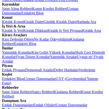
Kaynaklar
Satın Alma Rehberi
Konut Kredisi Rehberi
Uzman
Danışmanlar
Emlakjet Blog
Konut
Kiralık Konut
Kiralık Daire
Günlük Kiralık Daire
Haritada Ara
İş Yeri & Arsa
Kiralık İş Yeri
Kiralık Dükkan
Kiralık İş Yeri Piyasası
Kiralık Arsa
Kiracı Araçları
Kira Değerini Öğren
Ne Kadar Ödeyebilirim
Kiralama
Rehberi
Emlakjet Blog
İlanlar
Yatırımlık Konutlar
Kira Geliri Yüksek Konutlar
Hızlı Geri Dönüşlü
Konutlar
Fiyatı Düşen Konutlar
Yatırımlık Arsalar
Uygun m² Fiyatlı
Arsalar
Piyasa
Emlak Piyasası
Demografi Analizi
Değer Haritaları
Verilerimiz
Keşfet
Emlakjet Blog
Uzman Danışmanlar
GYF (Gayrimenkul Yatırım
Fonu)
Rehberler
Satın Alma Rehberi
Satıcı Rehberi
Kiralama Rehberi
Konut Kredisi
Rehberi
Danışman Ara
Emlak Danışmanları
Emlak Ofisleri
Uzman Danışmanlar