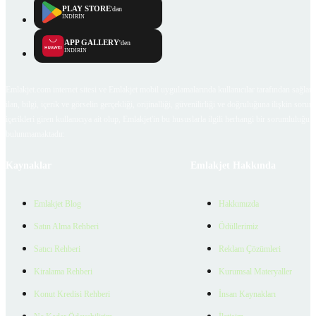
PLAY STORE
'dan
İNDİRİN
APP GALLERY
'den
İNDİRİN
Emlakjet.com internet sitesi ve Emlakjet mobil uygulamalarında kullanıcılar tarafından sağlana
ilan, bilgi, içerik ve görselin gerçekliği, orijinalliği, güvenilirliği ve doğruluğuna ilişkin soru
içerikleri giren kullanıcıya ait olup, Emlakjet'in bu hususlarla ilgili herhangi bir sorumluluğu
bulunmamaktadır.
Kaynaklar
Emlakjet Hakkında
Emlakjet Blog
Hakkımızda
Satın Alma Rehberi
Ödüllerimiz
Satıcı Rehberi
Reklam Çözümleri
Kiralama Rehberi
Kurumsal Materyaller
Konut Kredisi Rehberi
İnsan Kaynakları