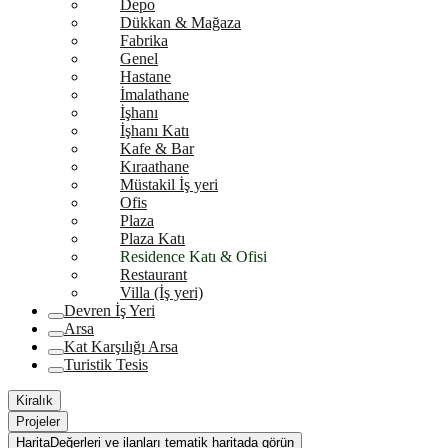
Depo
Dükkan & Mağaza
Fabrika
Genel
Hastane
İmalathane
İşhanı
İşhanı Katı
Kafe & Bar
Kıraathane
Müstakil İş yeri
Ofis
Plaza
Plaza Katı
Residence Katı & Ofisi
Restaurant
Villa (İş yeri)
Devren İş Yeri
Arsa
Kat Karşılığı Arsa
Turistik Tesis
Kiralık
Projeler
Harita
Değerleri ve ilanları tematik haritada görün