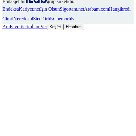
Emlakjet bir
grup şirketidir.
Endeksa
Kariyer.net
İşin Olsun
Sigortam.net
Arabam.com
Hangikredi
Cimri
Neredekal
SteelOrbis
Chemorbis
Ara
Favorilerim
İlan Ver
Keşfet
Hesabım