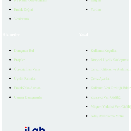
Ne Kadar Ödeyebilirim
İletişim
Emlak Değeri
Yardım
Verilerimiz
Hizmetler
Yasal
Danışman Bul
Kullanım Koşulları
Projeler
Bireysel Üyelik Sözleşmesi
Ücretsiz İlan Verin
Çerez Politikası ve Aydınlat
Üyelik Paketleri
Çerez Ayarları
EmlakZeka Asistan
Kullanıcı Veri Gizliliği Bildi
Uzman Danışmanlar
Ziyaretçi Veri Gizliliği
Müşteri Yetkilisi Veri Gizlili
Aday Aydınlatma Metni