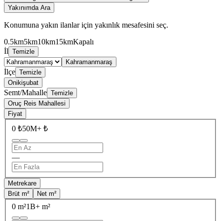
Yakınımda Ara
Konumuna yakın ilanlar için yakınlık mesafesini seç.
0.5km
5km
10km
15km
Kapalı
İl
Temizle
Kahramanmaraş
İlçe
Temizle
Onikişubat
Semt/Mahalle
Temizle
Oruç Reis Mahallesi
Fiyat
0 ₺
50M+ ₺
—
Metrekare
Brüt m²
Net m²
0 m²
1B+ m²