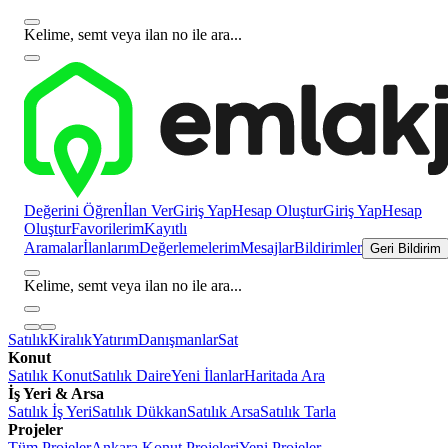
Kelime, semt veya ilan no ile ara...
Değerini Öğren
İlan Ver
Giriş Yap
Hesap Oluştur
Giriş Yap
Hesap
Oluştur
Favorilerim
Kayıtlı
Aramalar
İlanlarım
Değerlemelerim
Mesajlar
Bildirimler
Geri Bildirim
Kelime, semt veya ilan no ile ara...
Satılık
Kiralık
Yatırım
Danışmanlar
Sat
Konut
Satılık Konut
Satılık Daire
Yeni İlanlar
Haritada Ara
İş Yeri & Arsa
Satılık İş Yeri
Satılık Dükkan
Satılık Arsa
Satılık Tarla
Projeler
Tüm Projeler
Ankara Konut Projeleri
Yeni Projeler