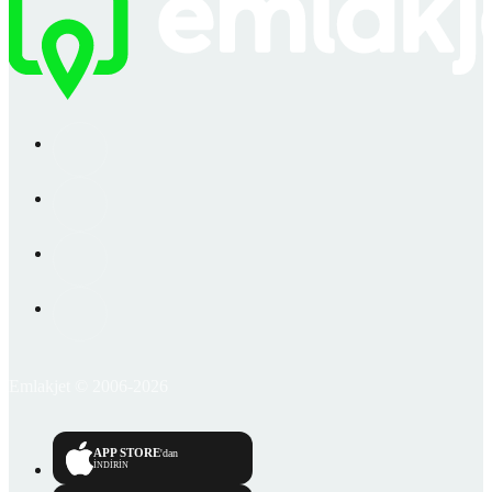
Emlakjet © 2006-2026
APP STORE
'dan
İNDİRİN