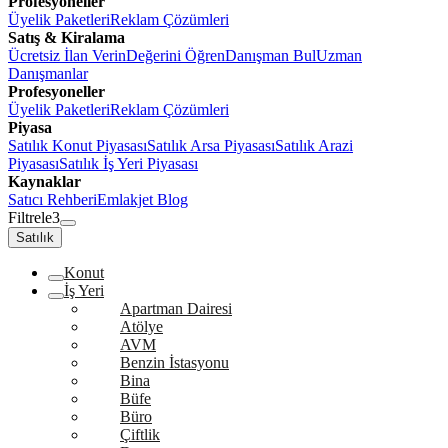
Profesyoneller
Üyelik Paketleri
Reklam Çözümleri
Satış & Kiralama
Ücretsiz İlan Verin
Değerini Öğren
Danışman Bul
Uzman
Danışmanlar
Profesyoneller
Üyelik Paketleri
Reklam Çözümleri
Piyasa
Satılık Konut Piyasası
Satılık Arsa Piyasası
Satılık Arazi
Piyasası
Satılık İş Yeri Piyasası
Kaynaklar
Satıcı Rehberi
Emlakjet Blog
Filtrele
3
Satılık
Konut
İş Yeri
Apartman Dairesi
Atölye
AVM
Benzin İstasyonu
Bina
Büfe
Büro
Çiftlik