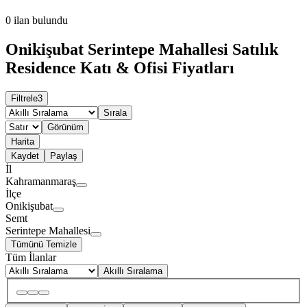
0
ilan bulundu
Onikişubat Serintepe Mahallesi Satılık
Residence Katı & Ofisi Fiyatları
Filtrele
3
Sırala
Görünüm
Harita
Kaydet
Paylaş
İl
Kahramanmaraş
İlçe
Onikişubat
Semt
Serintepe Mahallesi
Tümünü Temizle
Tüm İlanlar
Akıllı Sıralama