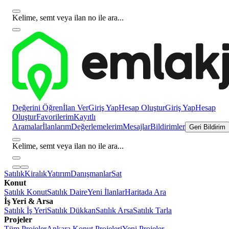
Kelime, semt veya ilan no ile ara...
Değerini Öğren
İlan Ver
Giriş Yap
Hesap Oluştur
Giriş Yap
Hesap
Oluştur
Favorilerim
Kayıtlı
Aramalar
İlanlarım
Değerlemelerim
Mesajlar
Bildirimler
Geri Bildirim
Kelime, semt veya ilan no ile ara...
Satılık
Kiralık
Yatırım
Danışmanlar
Sat
Konut
Satılık Konut
Satılık Daire
Yeni İlanlar
Haritada Ara
İş Yeri & Arsa
Satılık İş Yeri
Satılık Dükkan
Satılık Arsa
Satılık Tarla
Projeler
Tüm Projeler
Ankara Konut Projeleri
Yeni Projeler