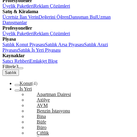
Profesyoneller
Üyelik Paketleri
Reklam Çözümleri
Satış & Kiralama
Ücretsiz İlan Verin
Değerini Öğren
Danışman Bul
Uzman
Danışmanlar
Profesyoneller
Üyelik Paketleri
Reklam Çözümleri
Piyasa
Satılık Konut Piyasası
Satılık Arsa Piyasası
Satılık Arazi
Piyasası
Satılık İş Yeri Piyasası
Kaynaklar
Satıcı Rehberi
Emlakjet Blog
Filtrele
3
Satılık
Konut
(4)
İş Yeri
Apartman Dairesi
Atölye
AVM
Benzin İstasyonu
Bina
Büfe
Büro
Çiftlik