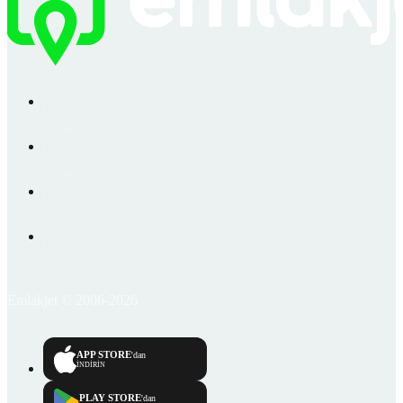
Emlakjet © 2006-2026
APP STORE
'dan
İNDİRİN
PLAY STORE
'dan