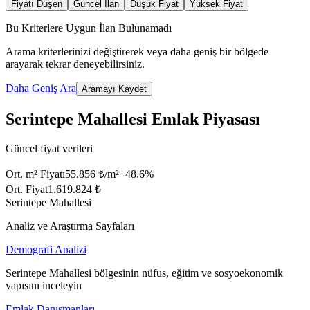
Fiyatı Düşen
Güncel İlan
Düşük Fiyat
Yüksek Fiyat
Bu Kriterlere Uygun İlan Bulunamadı
Arama kriterlerinizi değiştirerek veya daha geniş bir bölgede
arayarak tekrar deneyebilirsiniz.
Daha Geniş Ara
Aramayı Kaydet
Serintepe Mahallesi Emlak Piyasası
Güncel fiyat verileri
Ort. m² Fiyatı
55.856 ₺/m²
+
48.6
%
Ort. Fiyat
1.619.824 ₺
Serintepe Mahallesi
Analiz ve Araştırma Sayfaları
Demografi Analizi
Serintepe Mahallesi bölgesinin nüfus, eğitim ve sosyoekonomik
yapısını inceleyin
Emlak Danışmanları