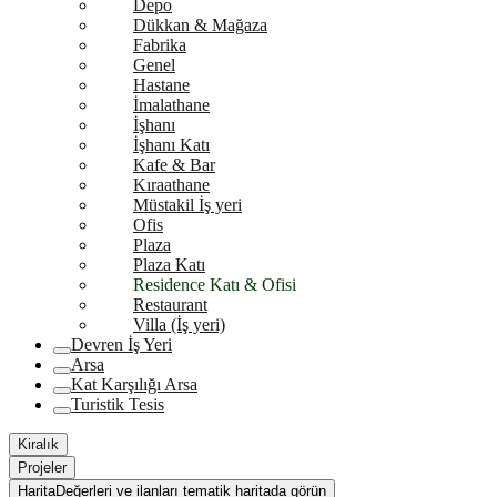
Depo
Dükkan & Mağaza
Fabrika
Genel
Hastane
İmalathane
İşhanı
İşhanı Katı
Kafe & Bar
Kıraathane
Müstakil İş yeri
Ofis
Plaza
Plaza Katı
Residence Katı & Ofisi
Restaurant
Villa (İş yeri)
Devren İş Yeri
Arsa
Kat Karşılığı Arsa
Turistik Tesis
Kiralık
Projeler
Harita
Değerleri ve ilanları tematik haritada görün