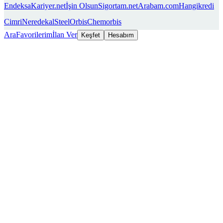
Endeksa
Kariyer.net
İşin Olsun
Sigortam.net
Arabam.com
Hangikredi
Cimri
Neredekal
SteelOrbis
Chemorbis
Ara
Favorilerim
İlan Ver
Keşfet
Hesabım