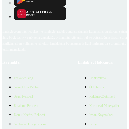
İNDİRİN
APP GALLERY
'den
İNDİRİN
Emlakjet.com internet sitesi ve Emlakjet mobil uygulamalarında kullanıcılar tarafından sağlana
ilan, bilgi, içerik ve görselin gerçekliği, orijinalliği, güvenilirliği ve doğruluğuna ilişkin soru
içerikleri giren kullanıcıya ait olup, Emlakjet'in bu hususlarla ilgili herhangi bir sorumluluğu
bulunmamaktadır.
Kaynaklar
Emlakjet Hakkında
Emlakjet Blog
Hakkımızda
Satın Alma Rehberi
Ödüllerimiz
Satıcı Rehberi
Reklam Çözümleri
Kiralama Rehberi
Kurumsal Materyaller
Konut Kredisi Rehberi
İnsan Kaynakları
Ne Kadar Ödeyebilirim
İletişim