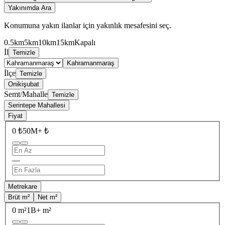
Yakınımda Ara
Konumuna yakın ilanlar için yakınlık mesafesini seç.
0.5km
5km
10km
15km
Kapalı
İl
Temizle
Kahramanmaraş
İlçe
Temizle
Onikişubat
Semt/Mahalle
Temizle
Serintepe Mahallesi
Fiyat
0 ₺
50M+ ₺
—
Metrekare
Brüt m²
Net m²
0 m²
1B+ m²