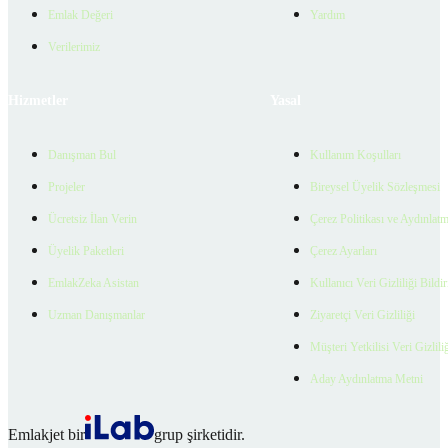
Emlak Değeri
Yardım
Verilerimiz
Hizmetler
Yasal
Danışman Bul
Kullanım Koşulları
Projeler
Bireysel Üyelik Sözleşmesi
Ücretsiz İlan Verin
Çerez Politikası ve Aydınlat
Üyelik Paketleri
Çerez Ayarları
EmlakZeka Asistan
Kullanıcı Veri Gizliliği Bildi
Uzman Danışmanlar
Ziyaretçi Veri Gizliliği
Müşteri Yetkilisi Veri Gizlili
Aday Aydınlatma Metni
Emlakjet bir
grup şirketidir.