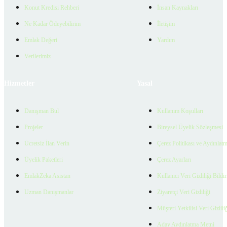
Konut Kredisi Rehberi
İnsan Kaynakları
Ne Kadar Ödeyebilirim
İletişim
Emlak Değeri
Yardım
Verilerimiz
Hizmetler
Yasal
Danışman Bul
Kullanım Koşulları
Projeler
Bireysel Üyelik Sözleşmesi
Ücretsiz İlan Verin
Çerez Politikası ve Aydınlat
Üyelik Paketleri
Çerez Ayarları
EmlakZeka Asistan
Kullanıcı Veri Gizliliği Bildi
Uzman Danışmanlar
Ziyaretçi Veri Gizliliği
Müşteri Yetkilisi Veri Gizlili
Aday Aydınlatma Metni