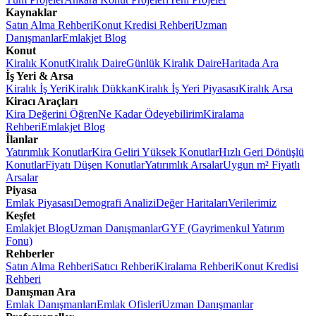
Kaynaklar
Satın Alma Rehberi
Konut Kredisi Rehberi
Uzman
Danışmanlar
Emlakjet Blog
Konut
Kiralık Konut
Kiralık Daire
Günlük Kiralık Daire
Haritada Ara
İş Yeri & Arsa
Kiralık İş Yeri
Kiralık Dükkan
Kiralık İş Yeri Piyasası
Kiralık Arsa
Kiracı Araçları
Kira Değerini Öğren
Ne Kadar Ödeyebilirim
Kiralama
Rehberi
Emlakjet Blog
İlanlar
Yatırımlık Konutlar
Kira Geliri Yüksek Konutlar
Hızlı Geri Dönüşlü
Konutlar
Fiyatı Düşen Konutlar
Yatırımlık Arsalar
Uygun m² Fiyatlı
Arsalar
Piyasa
Emlak Piyasası
Demografi Analizi
Değer Haritaları
Verilerimiz
Keşfet
Emlakjet Blog
Uzman Danışmanlar
GYF (Gayrimenkul Yatırım
Fonu)
Rehberler
Satın Alma Rehberi
Satıcı Rehberi
Kiralama Rehberi
Konut Kredisi
Rehberi
Danışman Ara
Emlak Danışmanları
Emlak Ofisleri
Uzman Danışmanlar