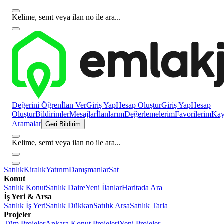
Kelime, semt veya ilan no ile ara...
Değerini Öğren
İlan Ver
Giriş Yap
Hesap Oluştur
Giriş Yap
Hesap
Oluştur
Bildirimler
Mesajlar
İlanlarım
Değerlemelerim
Favorilerim
Kayı
Aramalar
Geri Bildirim
Kelime, semt veya ilan no ile ara...
Satılık
Kiralık
Yatırım
Danışmanlar
Sat
Konut
Satılık Konut
Satılık Daire
Yeni İlanlar
Haritada Ara
İş Yeri & Arsa
Satılık İş Yeri
Satılık Dükkan
Satılık Arsa
Satılık Tarla
Projeler
Tüm Projeler
Ankara Konut Projeleri
Yeni Projeler