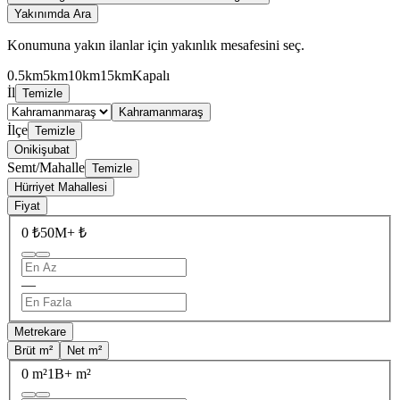
Yakınımda Ara
Konumuna yakın ilanlar için yakınlık mesafesini seç.
0.5km
5km
10km
15km
Kapalı
İl
Temizle
Kahramanmaraş
İlçe
Temizle
Onikişubat
Semt/Mahalle
Temizle
Hürriyet Mahallesi
Fiyat
0 ₺
50M+ ₺
—
Metrekare
Brüt m²
Net m²
0 m²
1B+ m²