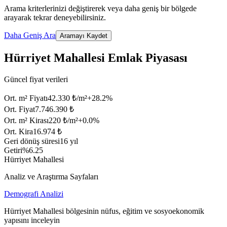
Arama kriterlerinizi değiştirerek veya daha geniş bir bölgede
arayarak tekrar deneyebilirsiniz.
Daha Geniş Ara
Aramayı Kaydet
Hürriyet Mahallesi Emlak Piyasası
Güncel fiyat verileri
Ort. m² Fiyatı
42.330 ₺/m²
+
28.2
%
Ort. Fiyat
7.746.390 ₺
Ort. m² Kirası
220 ₺/m²
+
0.0
%
Ort. Kira
16.974 ₺
Geri dönüş süresi
16 yıl
Getiri
%6.25
Hürriyet Mahallesi
Analiz ve Araştırma Sayfaları
Demografi Analizi
Hürriyet Mahallesi bölgesinin nüfus, eğitim ve sosyoekonomik
yapısını inceleyin