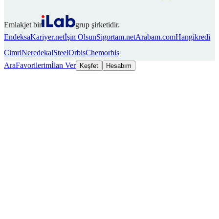
Emlakjet bir
grup şirketidir.
Endeksa
Kariyer.net
İşin Olsun
Sigortam.net
Arabam.com
Hangikredi
Cimri
Neredekal
SteelOrbis
Chemorbis
Ara
Favorilerim
İlan Ver
Keşfet
Hesabım