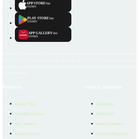
APP STORE
'dan
İNDİRİN
PLAY STORE
'dan
İNDİRİN
APP GALLERY
'den
İNDİRİN
Emlakjet.com internet sitesi ve Emlakjet mobil uygulamalarında kullanıcılar tarafından sağlana
ilan, bilgi, içerik ve görselin gerçekliği, orijinalliği, güvenilirliği ve doğruluğuna ilişkin soru
içerikleri giren kullanıcıya ait olup, Emlakjet'in bu hususlarla ilgili herhangi bir sorumluluğu
bulunmamaktadır.
Kaynaklar
Emlakjet Hakkında
Emlakjet Blog
Hakkımızda
Satın Alma Rehberi
Ödüllerimiz
Satıcı Rehberi
Reklam Çözümleri
Kiralama Rehberi
Kurumsal Materyaller