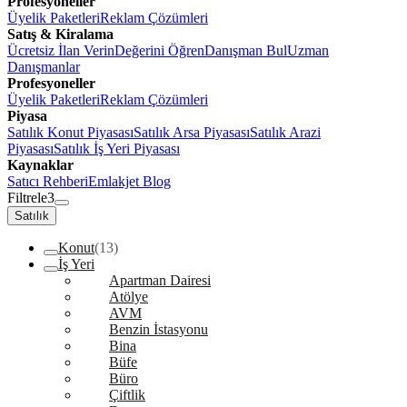
Profesyoneller
Üyelik Paketleri
Reklam Çözümleri
Satış & Kiralama
Ücretsiz İlan Verin
Değerini Öğren
Danışman Bul
Uzman
Danışmanlar
Profesyoneller
Üyelik Paketleri
Reklam Çözümleri
Piyasa
Satılık Konut Piyasası
Satılık Arsa Piyasası
Satılık Arazi
Piyasası
Satılık İş Yeri Piyasası
Kaynaklar
Satıcı Rehberi
Emlakjet Blog
Filtrele
3
Satılık
Konut
(13)
İş Yeri
Apartman Dairesi
Atölye
AVM
Benzin İstasyonu
Bina
Büfe
Büro
Çiftlik