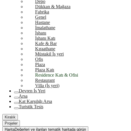
Depo
Dükkan & Mağaza
Fabrika
Genel
Hastane
İmalathane
İşhanı
İşhanı Katı
Kafe & Bar
Kıraathane
Müstakil İş yeri
Ofis
Plaza
Plaza Katı
Residence Katı & Ofisi
Restaurant
Villa (İş yeri)
Devren İş Yeri
Arsa
Kat Karşılığı Arsa
Turistik Tesis
Kiralık
Projeler
Harita
Değerleri ve ilanları tematik haritada görün