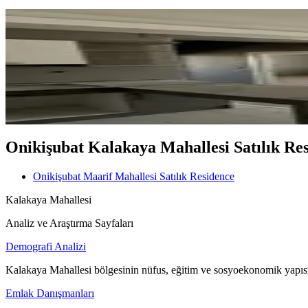
MANZARALI
%
9
Sahibinden Kelepir Satılık Daire.
Onikişubat, Maarif Mahallesi
2+0
·
90 m²
·
9. Kat
·
10.04.2026
3.000.000 ₺
3.300.000 ₺
Onikişubat Kalakaya Mahallesi Satılık Resi
Onikişubat Maarif Mahallesi Satılık Residence
Kalakaya Mahallesi
Analiz ve Araştırma Sayfaları
Demografi Analizi
Kalakaya Mahallesi bölgesinin nüfus, eğitim ve sosyoekonomik yapısı
Emlak Danışmanları