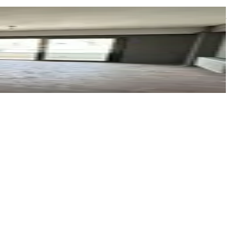
Sadullah Sungur
Ara