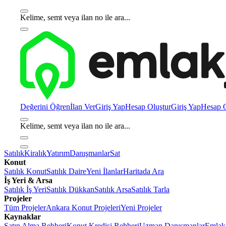
Kelime, semt veya ilan no ile ara...
Değerini Öğren
İlan Ver
Giriş Yap
Hesap Oluştur
Giriş Yap
Hesap O
Kelime, semt veya ilan no ile ara...
Satılık
Kiralık
Yatırım
Danışmanlar
Sat
Konut
Satılık Konut
Satılık Daire
Yeni İlanlar
Haritada Ara
İş Yeri & Arsa
Satılık İş Yeri
Satılık Dükkan
Satılık Arsa
Satılık Tarla
Projeler
Tüm Projeler
Ankara Konut Projeleri
Yeni Projeler
Kaynaklar
Satın Alma Rehberi
Konut Kredisi Rehberi
Uzman Danışmanlar
Emlakj