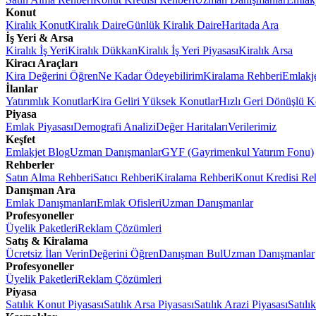
Konut
Kiralık Konut
Kiralık Daire
Günlük Kiralık Daire
Haritada Ara
İş Yeri & Arsa
Kiralık İş Yeri
Kiralık Dükkan
Kiralık İş Yeri Piyasası
Kiralık Arsa
Kiracı Araçları
Kira Değerini Öğren
Ne Kadar Ödeyebilirim
Kiralama Rehberi
Emlakj
İlanlar
Yatırımlık Konutlar
Kira Geliri Yüksek Konutlar
Hızlı Geri Dönüşlü K
Piyasa
Emlak Piyasası
Demografi Analizi
Değer Haritaları
Verilerimiz
Keşfet
Emlakjet Blog
Uzman Danışmanlar
GYF (Gayrimenkul Yatırım Fonu)
Rehberler
Satın Alma Rehberi
Satıcı Rehberi
Kiralama Rehberi
Konut Kredisi Re
Danışman Ara
Emlak Danışmanları
Emlak Ofisleri
Uzman Danışmanlar
Profesyoneller
Üyelik Paketleri
Reklam Çözümleri
Satış & Kiralama
Ücretsiz İlan Verin
Değerini Öğren
Danışman Bul
Uzman Danışmanlar
Profesyoneller
Üyelik Paketleri
Reklam Çözümleri
Piyasa
Satılık Konut Piyasası
Satılık Arsa Piyasası
Satılık Arazi Piyasası
Satılı