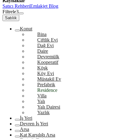
Kaynaklar
Satıcı Rehberi
Emlakjet Blog
Filtrele
3
Satılık
Konut
Bina
Çiftlik Evi
Dağ Evi
Daire
Devremülk
Kooperatif
Köşk
Köy Evi
Müstakil Ev
Prefabrik
Residence
Villa
Yalı
Yalı Dairesi
Yazlık
İş Yeri
Devren İş Yeri
Arsa
Kat Karşılığı Arsa