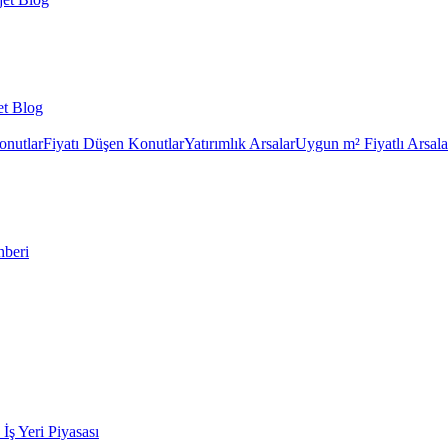
et Blog
onutlar
Fiyatı Düşen Konutlar
Yatırımlık Arsalar
Uygun m² Fiyatlı Arsala
hberi
k İş Yeri Piyasası