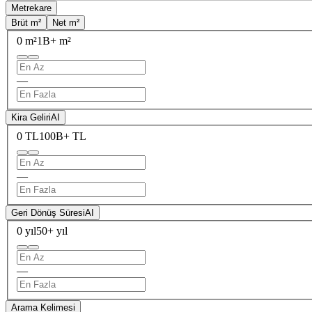
Metrekare
Brüt m²
Net m²
0 m²
1B+ m²
—
Kira Geliri
AI
0 TL
100B+ TL
—
Geri Dönüş Süresi
AI
0 yıl
50+ yıl
—
Arama Kelimesi