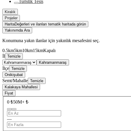
Turistik Tesis
Kiralık
Projeler
Harita
Değerleri ve ilanları tematik haritada görün
Yakınımda Ara
Konumuna yakın ilanlar için yakınlık mesafesini seç.
0.5km
5km
10km
15km
Kapalı
İl
Temizle
Kahramanmaraş
İlçe
Temizle
Onikişubat
Semt/Mahalle
Temizle
Kalakaya Mahallesi
Fiyat
0 ₺
50M+ ₺
—