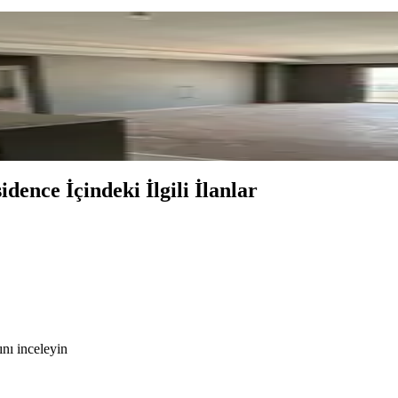
acill
dence İçindeki İlgili İlanlar
nı inceleyin