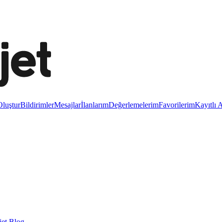
luştur
Bildirimler
Mesajlar
İlanlarım
Değerlemelerim
Favorilerim
Kayıtlı 
et Blog