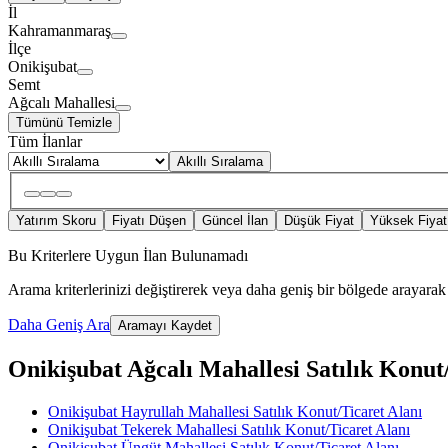
İl
Kahramanmaraş
İlçe
Onikişubat
Semt
Ağcalı Mahallesi
Tümünü Temizle
Tüm İlanlar
Akıllı Sıralama
Yatırım Skoru
Fiyatı Düşen
Güncel İlan
Düşük Fiyat
Yüksek Fiyat
Bu Kriterlere Uygun İlan Bulunamadı
Arama kriterlerinizi değiştirerek veya daha geniş bir bölgede arayarak 
Daha Geniş Ara
Aramayı Kaydet
Onikişubat Ağcalı Mahallesi Satılık Konut/T
Onikişubat Hayrullah Mahallesi Satılık Konut/Ticaret Alanı
Onikişubat Tekerek Mahallesi Satılık Konut/Ticaret Alanı
Onikişubat Üngüt Mahallesi Satılık Konut/Ticaret Alanı