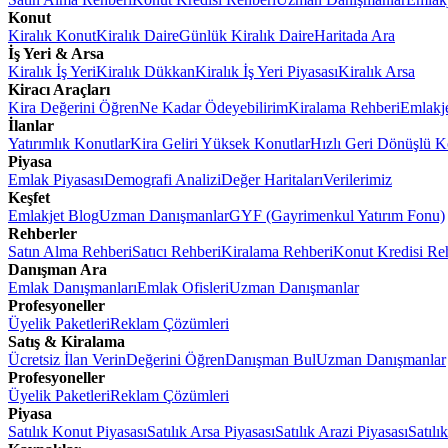
Konut
Kiralık Konut
Kiralık Daire
Günlük Kiralık Daire
Haritada Ara
İş Yeri & Arsa
Kiralık İş Yeri
Kiralık Dükkan
Kiralık İş Yeri Piyasası
Kiralık Arsa
Kiracı Araçları
Kira Değerini Öğren
Ne Kadar Ödeyebilirim
Kiralama Rehberi
Emlakj
İlanlar
Yatırımlık Konutlar
Kira Geliri Yüksek Konutlar
Hızlı Geri Dönüşlü K
Piyasa
Emlak Piyasası
Demografi Analizi
Değer Haritaları
Verilerimiz
Keşfet
Emlakjet Blog
Uzman Danışmanlar
GYF (Gayrimenkul Yatırım Fonu)
Rehberler
Satın Alma Rehberi
Satıcı Rehberi
Kiralama Rehberi
Konut Kredisi Re
Danışman Ara
Emlak Danışmanları
Emlak Ofisleri
Uzman Danışmanlar
Profesyoneller
Üyelik Paketleri
Reklam Çözümleri
Satış & Kiralama
Ücretsiz İlan Verin
Değerini Öğren
Danışman Bul
Uzman Danışmanlar
Profesyoneller
Üyelik Paketleri
Reklam Çözümleri
Piyasa
Satılık Konut Piyasası
Satılık Arsa Piyasası
Satılık Arazi Piyasası
Satılı