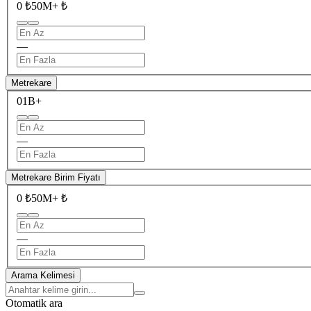
0 ₺
50M+ ₺
—
Metrekare
0
1B+
—
Metrekare Birim Fiyatı
0 ₺
50M+ ₺
—
Arama Kelimesi
Otomatik ara