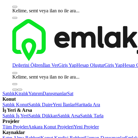
Kelime, semt veya ilan no ile ara...
Değerini Öğren
İlan Ver
Giriş Yap
Hesap Oluştur
Giriş Yap
Hesap O
Kelime, semt veya ilan no ile ara...
Satılık
Kiralık
Yatırım
Danışmanlar
Sat
Konut
Satılık Konut
Satılık Daire
Yeni İlanlar
Haritada Ara
İş Yeri & Arsa
Satılık İş Yeri
Satılık Dükkan
Satılık Arsa
Satılık Tarla
Projeler
Tüm Projeler
Ankara Konut Projeleri
Yeni Projeler
Kaynaklar
Satın Alma Rehberi
Konut Kredisi Rehberi
Uzman Danışmanlar
Emlakj