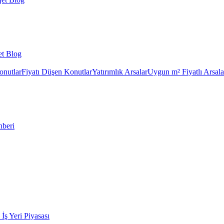
et Blog
onutlar
Fiyatı Düşen Konutlar
Yatırımlık Arsalar
Uygun m² Fiyatlı Arsala
hberi
k İş Yeri Piyasası