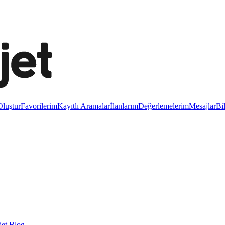
luştur
Favorilerim
Kayıtlı Aramalar
İlanlarım
Değerlemelerim
Mesajlar
Bi
et Blog