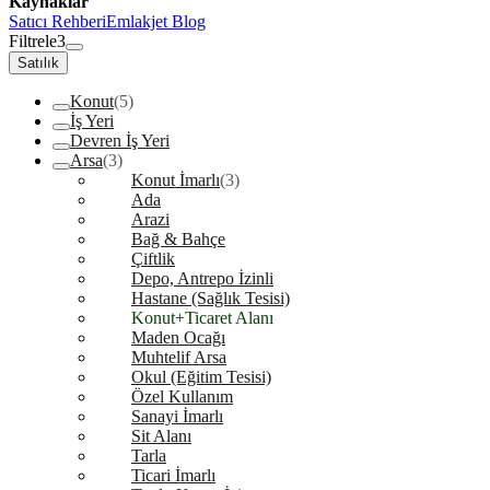
Kaynaklar
Satıcı Rehberi
Emlakjet Blog
Filtrele
3
Satılık
Konut
(5)
İş Yeri
Devren İş Yeri
Arsa
(3)
Konut İmarlı
(3)
Ada
Arazi
Bağ & Bahçe
Çiftlik
Depo, Antrepo İzinli
Hastane (Sağlık Tesisi)
Konut+Ticaret Alanı
Maden Ocağı
Muhtelif Arsa
Okul (Eğitim Tesisi)
Özel Kullanım
Sanayi İmarlı
Sit Alanı
Tarla
Ticari İmarlı