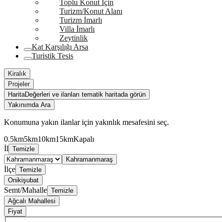
Toplu Konut İçin
Turizm/Konut Alanı
Turizm İmarlı
Villa İmarlı
Zeytinlik
Kat Karşılığı Arsa
Turistik Tesis
Kiralık
Projeler
Harita
Değerleri ve ilanları tematik haritada görün
Yakınımda Ara
Konumuna yakın ilanlar için yakınlık mesafesini seç.
0.5km
5km
10km
15km
Kapalı
İl
Temizle
Kahramanmaraş
İlçe
Temizle
Onikişubat
Semt/Mahalle
Temizle
Ağcalı Mahallesi
Fiyat