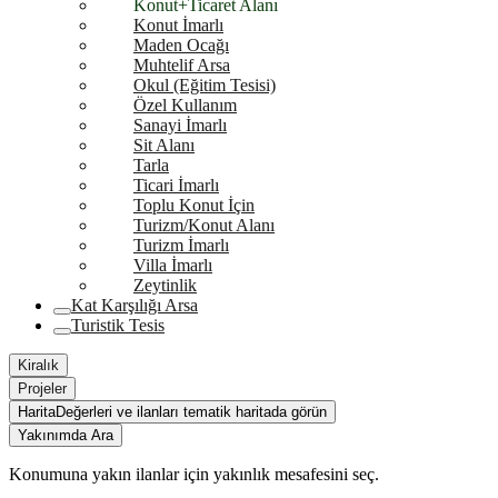
Konut+Ticaret Alanı
Konut İmarlı
Maden Ocağı
Muhtelif Arsa
Okul (Eğitim Tesisi)
Özel Kullanım
Sanayi İmarlı
Sit Alanı
Tarla
Ticari İmarlı
Toplu Konut İçin
Turizm/Konut Alanı
Turizm İmarlı
Villa İmarlı
Zeytinlik
Kat Karşılığı Arsa
Turistik Tesis
Kiralık
Projeler
Harita
Değerleri ve ilanları tematik haritada görün
Yakınımda Ara
Konumuna yakın ilanlar için yakınlık mesafesini seç.