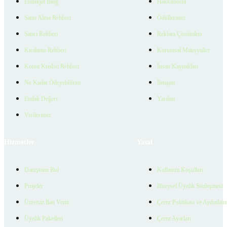
Emlakjet Blog
Hakkımızda
Satın Alma Rehberi
Ödüllerimiz
Satıcı Rehberi
Reklam Çözümleri
Kiralama Rehberi
Kurumsal Materyaller
Konut Kredisi Rehberi
İnsan Kaynakları
Ne Kadar Ödeyebilirim
İletişim
Emlak Değeri
Yardım
Verilerimiz
Hizmetler
Yasal
Danışman Bul
Kullanım Koşulları
Projeler
Bireysel Üyelik Sözleşmesi
Ücretsiz İlan Verin
Çerez Politikası ve Aydınlat
Üyelik Paketleri
Çerez Ayarları