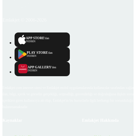
Emlakjet © 2006-2026
APP STORE
'dan
İNDİRİN
PLAY STORE
'dan
İNDİRİN
APP GALLERY
'den
İNDİRİN
Emlakjet.com internet sitesi ve Emlakjet mobil uygulamalarında kullanıcılar tarafından sağlana
ilan, bilgi, içerik ve görselin gerçekliği, orijinalliği, güvenilirliği ve doğruluğuna ilişkin soru
içerikleri giren kullanıcıya ait olup, Emlakjet'in bu hususlarla ilgili herhangi bir sorumluluğu
bulunmamaktadır.
Kaynaklar
Emlakjet Hakkında