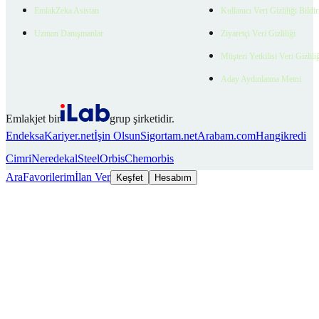
EmlakZeka Asistan
Kullanıcı Veri Gizliliği Bildi
Uzman Danışmanlar
Ziyaretçi Veri Gizliliği
Müşteri Yetkilisi Veri Gizlili
Aday Aydınlatma Metni
Emlakjet bir
grup şirketidir.
Endeksa
Kariyer.net
İşin Olsun
Sigortam.net
Arabam.com
Hangikredi
Cimri
Neredekal
SteelOrbis
Chemorbis
Ara
Favorilerim
İlan Ver
Keşfet
Hesabım