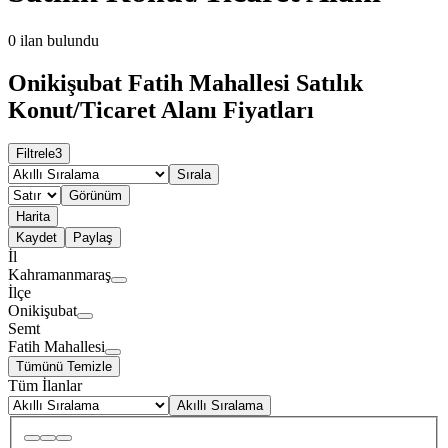
0
ilan bulundu
Onikişubat Fatih Mahallesi Satılık
Konut/Ticaret Alanı Fiyatları
Filtrele
3
Sırala
Görünüm
Harita
Kaydet
Paylaş
İl
Kahramanmaraş
İlçe
Onikişubat
Semt
Fatih Mahallesi
Tümünü Temizle
Tüm İlanlar
Akıllı Sıralama