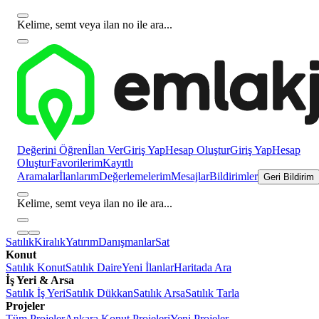
Kelime, semt veya ilan no ile ara...
Değerini Öğren
İlan Ver
Giriş Yap
Hesap Oluştur
Giriş Yap
Hesap
Oluştur
Favorilerim
Kayıtlı
Aramalar
İlanlarım
Değerlemelerim
Mesajlar
Bildirimler
Geri Bildirim
Kelime, semt veya ilan no ile ara...
Satılık
Kiralık
Yatırım
Danışmanlar
Sat
Konut
Satılık Konut
Satılık Daire
Yeni İlanlar
Haritada Ara
İş Yeri & Arsa
Satılık İş Yeri
Satılık Dükkan
Satılık Arsa
Satılık Tarla
Projeler
Tüm Projeler
Ankara Konut Projeleri
Yeni Projeler