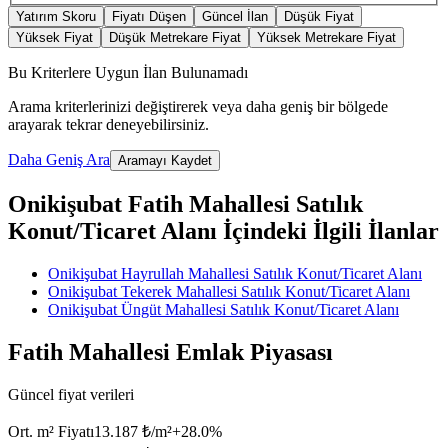
Yatırım Skoru
Fiyatı Düşen
Güncel İlan
Düşük Fiyat
Yüksek Fiyat
Düşük Metrekare Fiyat
Yüksek Metrekare Fiyat
Bu Kriterlere Uygun İlan Bulunamadı
Arama kriterlerinizi değiştirerek veya daha geniş bir bölgede
arayarak tekrar deneyebilirsiniz.
Daha Geniş Ara
Aramayı Kaydet
Onikişubat Fatih Mahallesi Satılık
Konut/Ticaret Alanı İçindeki İlgili İlanlar
Onikişubat Hayrullah Mahallesi Satılık Konut/Ticaret Alanı
Onikişubat Tekerek Mahallesi Satılık Konut/Ticaret Alanı
Onikişubat Üngüt Mahallesi Satılık Konut/Ticaret Alanı
Fatih Mahallesi Emlak Piyasası
Güncel fiyat verileri
Ort. m² Fiyatı
13.187 ₺/m²
+
28.0
%