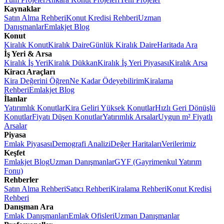
Kaynaklar
Satın Alma Rehberi
Konut Kredisi Rehberi
Uzman
Danışmanlar
Emlakjet Blog
Konut
Kiralık Konut
Kiralık Daire
Günlük Kiralık Daire
Haritada Ara
İş Yeri & Arsa
Kiralık İş Yeri
Kiralık Dükkan
Kiralık İş Yeri Piyasası
Kiralık Arsa
Kiracı Araçları
Kira Değerini Öğren
Ne Kadar Ödeyebilirim
Kiralama
Rehberi
Emlakjet Blog
İlanlar
Yatırımlık Konutlar
Kira Geliri Yüksek Konutlar
Hızlı Geri Dönüşlü
Konutlar
Fiyatı Düşen Konutlar
Yatırımlık Arsalar
Uygun m² Fiyatlı
Arsalar
Piyasa
Emlak Piyasası
Demografi Analizi
Değer Haritaları
Verilerimiz
Keşfet
Emlakjet Blog
Uzman Danışmanlar
GYF (Gayrimenkul Yatırım
Fonu)
Rehberler
Satın Alma Rehberi
Satıcı Rehberi
Kiralama Rehberi
Konut Kredisi
Rehberi
Danışman Ara
Emlak Danışmanları
Emlak Ofisleri
Uzman Danışmanlar