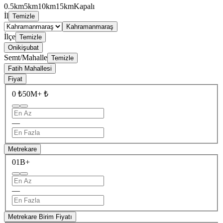
0.5km
5km
10km
15km
Kapalı
İl
Temizle
Kahramanmaraş
İlçe
Temizle
Onikişubat
Semt/Mahalle
Temizle
Fatih Mahallesi
Fiyat
0 ₺
50M+ ₺
—
Metrekare
0
1B+
—
Metrekare Birim Fiyatı