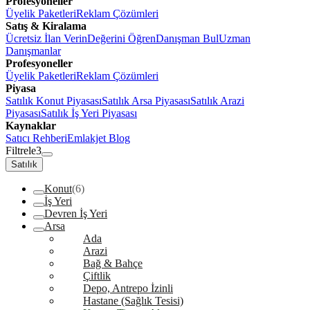
Profesyoneller
Üyelik Paketleri
Reklam Çözümleri
Satış & Kiralama
Ücretsiz İlan Verin
Değerini Öğren
Danışman Bul
Uzman
Danışmanlar
Profesyoneller
Üyelik Paketleri
Reklam Çözümleri
Piyasa
Satılık Konut Piyasası
Satılık Arsa Piyasası
Satılık Arazi
Piyasası
Satılık İş Yeri Piyasası
Kaynaklar
Satıcı Rehberi
Emlakjet Blog
Filtrele
3
Satılık
Konut
(6)
İş Yeri
Devren İş Yeri
Arsa
Ada
Arazi
Bağ & Bahçe
Çiftlik
Depo, Antrepo İzinli
Hastane (Sağlık Tesisi)