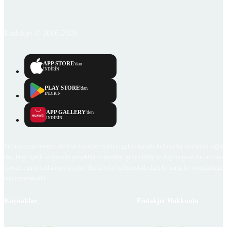
Emlakjet © 2006-2026
APP STORE
'dan
İNDİRİN
PLAY STORE
'dan
İNDİRİN
APP GALLERY
'den
İNDİRİN
Emlakjet.com internet sitesi ve Emlakjet mobil uygulamalarında kullanıcılar tarafından sağlana
ilan, bilgi, içerik ve görselin gerçekliği, orijinalliği, güvenilirliği ve doğruluğuna ilişkin soru
içerikleri giren kullanıcıya ait olup, Emlakjet'in bu hususlarla ilgili herhangi bir sorumluluğu
bulunmamaktadır.
Kaynaklar
Emlakjet Hakkında