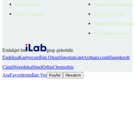
EmlakZeka Asistan
Kullanıcı Veri Gizliliği Bildi
Uzman Danışmanlar
Ziyaretçi Veri Gizliliği
Müşteri Yetkilisi Veri Gizlili
Aday Aydınlatma Metni
Emlakjet bir
grup şirketidir.
Endeksa
Kariyer.net
İşin Olsun
Sigortam.net
Arabam.com
Hangikredi
Cimri
Neredekal
SteelOrbis
Chemorbis
Ara
Favorilerim
İlan Ver
Keşfet
Hesabım