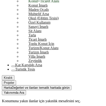
Konut+Ticaret Alanı
Konut İmarlı
Maden Ocağı
Muhtelif Arsa
Okul (Eğitim Tesisi)
Özel Kullanım
Sanayi İmarlı
Sit Alanı
Tarla
Ticari İmarlı
Toplu Konut İçin
Turizm/Konut Alanı
Turizm İmarlı
Villa İmarlı
Zeytinlik
Kat Karşılığı Arsa
Turistik Tesis
Kiralık
Projeler
Harita
Değerleri ve ilanları tematik haritada görün
Yakınımda Ara
Konumuna yakın ilanlar için yakınlık mesafesini seç.