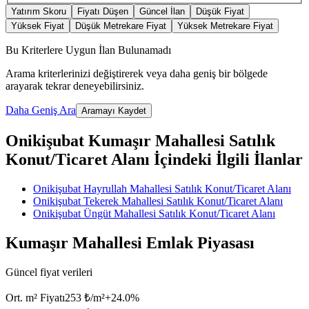
Yatırım Skoru
Fiyatı Düşen
Güncel İlan
Düşük Fiyat
Yüksek Fiyat
Düşük Metrekare Fiyat
Yüksek Metrekare Fiyat
Bu Kriterlere Uygun İlan Bulunamadı
Arama kriterlerinizi değiştirerek veya daha geniş bir bölgede
arayarak tekrar deneyebilirsiniz.
Daha Geniş Ara
Aramayı Kaydet
Onikişubat Kumaşır Mahallesi Satılık
Konut/Ticaret Alanı İçindeki İlgili İlanlar
Onikişubat Hayrullah Mahallesi Satılık Konut/Ticaret Alanı
Onikişubat Tekerek Mahallesi Satılık Konut/Ticaret Alanı
Onikişubat Üngüt Mahallesi Satılık Konut/Ticaret Alanı
Kumaşır Mahallesi Emlak Piyasası
Güncel fiyat verileri
Ort. m² Fiyatı
253 ₺/m²
+
24.0
%