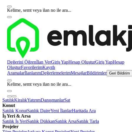
Kelime, semt veya ilan no ile ara...
Değerini Öğren
İlan Ver
Giriş Yap
Hesap Oluştur
Giriş Yap
Hesap
Oluştur
Favorilerim
Kayıtlı
Aramalar
İlanlarım
Değerlemelerim
Mesajlar
Bildirimler
Geri Bildirim
Kelime, semt veya ilan no ile ara...
Satılık
Kiralık
Yatırım
Danışmanlar
Sat
Konut
Satılık Konut
Satılık Daire
Yeni İlanlar
Haritada Ara
İş Yeri & Arsa
Satılık İş Yeri
Satılık Dükkan
Satılık Arsa
Satılık Tarla
Projeler
Tüm Projeler
Ankara Konut Projeleri
Yeni Projeler