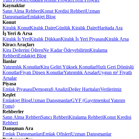
Kaynaklar
Satın Alma Rehberi
Konut Kredisi Rehberi
Uzman
Danışmanlar
Emlakjet Blog
Konut
Kiralık Konut
Kiralık Daire
Günlük Kiralık Daire
Haritada Ara
İş Yeri & Arsa
Kiralık İş Yeri
Kiralık Dükkan
Kiralık İş Yeri Piyasası
Kiralık Arsa
Kiracı Araçları
Kira Değerini Öğren
Ne Kadar Ödeyebilirim
Kiralama
Rehberi
Emlakjet Blog
İlanlar
Yatırımlık Konutlar
Kira Geliri Yüksek Konutlar
Hızlı Geri Dönüşlü
Konutlar
Fiyatı Düşen Konutlar
Yatırımlık Arsalar
Uygun m² Fiyatlı
Arsalar
Piyasa
Emlak Piyasası
Demografi Analizi
Değer Haritaları
Verilerimiz
Keşfet
Emlakjet Blog
Uzman Danışmanlar
GYF (Gayrimenkul Yatırım
Fonu)
Rehberler
Satın Alma Rehberi
Satıcı Rehberi
Kiralama Rehberi
Konut Kredisi
Rehberi
Danışman Ara
Emlak Danışmanları
Emlak Ofisleri
Uzman Danışmanlar