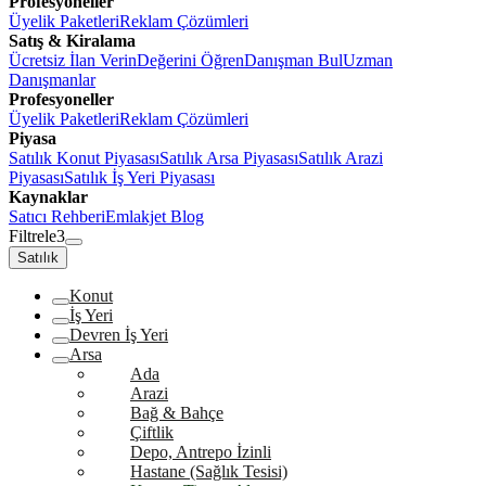
Profesyoneller
Üyelik Paketleri
Reklam Çözümleri
Satış & Kiralama
Ücretsiz İlan Verin
Değerini Öğren
Danışman Bul
Uzman
Danışmanlar
Profesyoneller
Üyelik Paketleri
Reklam Çözümleri
Piyasa
Satılık Konut Piyasası
Satılık Arsa Piyasası
Satılık Arazi
Piyasası
Satılık İş Yeri Piyasası
Kaynaklar
Satıcı Rehberi
Emlakjet Blog
Filtrele
3
Satılık
Konut
İş Yeri
Devren İş Yeri
Arsa
Ada
Arazi
Bağ & Bahçe
Çiftlik
Depo, Antrepo İzinli
Hastane (Sağlık Tesisi)