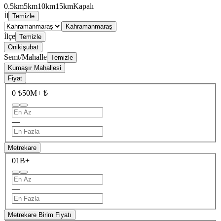
0.5km
5km
10km
15km
Kapalı
İl
Temizle
Kahramanmaraş
İlçe
Temizle
Onikişubat
Semt/Mahalle
Temizle
Kumaşır Mahallesi
Fiyat
0 ₺
50M+ ₺
—
Metrekare
0
1B+
—
Metrekare Birim Fiyatı