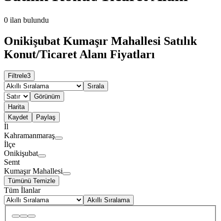
0
ilan bulundu
Onikişubat Kumaşır Mahallesi Satılık
Konut/Ticaret Alanı Fiyatları
Filtrele
3
Sırala
Görünüm
Harita
Kaydet
Paylaş
İl
Kahramanmaraş
İlçe
Onikişubat
Semt
Kumaşır Mahallesi
Tümünü Temizle
Tüm İlanlar
Akıllı Sıralama