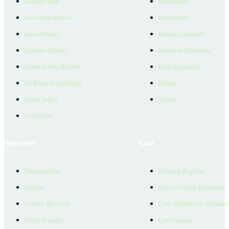
Emlakjet Blog
Hakkımızda
Satın Alma Rehberi
Ödüllerimiz
Satıcı Rehberi
Reklam Çözümleri
Kiralama Rehberi
Kurumsal Materyaller
Konut Kredisi Rehberi
İnsan Kaynakları
Ne Kadar Ödeyebilirim
İletişim
Emlak Değeri
Yardım
Verilerimiz
Hizmetler
Yasal
Danışman Bul
Kullanım Koşulları
Projeler
Bireysel Üyelik Sözleşmesi
Ücretsiz İlan Verin
Çerez Politikası ve Aydınlat
Üyelik Paketleri
Çerez Ayarları