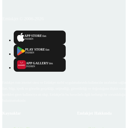
Emlakjet © 2006-2026
APP STORE
'dan
İNDİRİN
PLAY STORE
'dan
İNDİRİN
APP GALLERY
'den
İNDİRİN
Emlakjet.com internet sitesi ve Emlakjet mobil uygulamalarında kullanıcılar tarafından sağlana
ilan, bilgi, içerik ve görselin gerçekliği, orijinalliği, güvenilirliği ve doğruluğuna ilişkin soru
içerikleri giren kullanıcıya ait olup, Emlakjet'in bu hususlarla ilgili herhangi bir sorumluluğu
bulunmamaktadır.
Kaynaklar
Emlakjet Hakkında