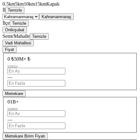
0.5km
5km
10km
15km
Kapalı
İl
Temizle
Kahramanmaraş
İlçe
Temizle
Onikişubat
Semt/Mahalle
Temizle
Vadi Mahallesi
Fiyat
0 ₺
50M+ ₺
—
Metrekare
0
1B+
—
Metrekare Birim Fiyatı