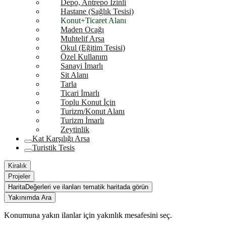
Depo, Antrepo İzinli
Hastane (Sağlık Tesisi)
Konut+Ticaret Alanı
Maden Ocağı
Muhtelif Arsa
Okul (Eğitim Tesisi)
Özel Kullanım
Sanayi İmarlı
Sit Alanı
Tarla
Ticari İmarlı
Toplu Konut İçin
Turizm/Konut Alanı
Turizm İmarlı
Zeytinlik
Kat Karşılığı Arsa
Turistik Tesis
Kiralık
Projeler
Harita
Değerleri ve ilanları tematik haritada görün
Yakınımda Ara
Konumuna yakın ilanlar için yakınlık mesafesini seç.