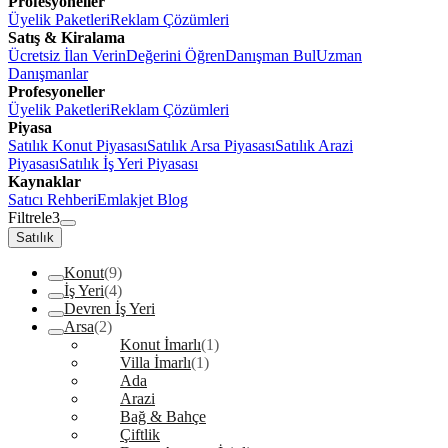
Profesyoneller
Üyelik Paketleri
Reklam Çözümleri
Satış & Kiralama
Ücretsiz İlan Verin
Değerini Öğren
Danışman Bul
Uzman
Danışmanlar
Profesyoneller
Üyelik Paketleri
Reklam Çözümleri
Piyasa
Satılık Konut Piyasası
Satılık Arsa Piyasası
Satılık Arazi
Piyasası
Satılık İş Yeri Piyasası
Kaynaklar
Satıcı Rehberi
Emlakjet Blog
Filtrele
3
Satılık
Konut
(9)
İş Yeri
(4)
Devren İş Yeri
Arsa
(2)
Konut İmarlı
(1)
Villa İmarlı
(1)
Ada
Arazi
Bağ & Bahçe
Çiftlik