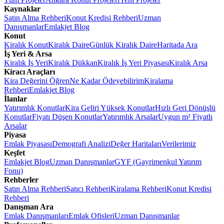
Kaynaklar
Satın Alma Rehberi
Konut Kredisi Rehberi
Uzman
Danışmanlar
Emlakjet Blog
Konut
Kiralık Konut
Kiralık Daire
Günlük Kiralık Daire
Haritada Ara
İş Yeri & Arsa
Kiralık İş Yeri
Kiralık Dükkan
Kiralık İş Yeri Piyasası
Kiralık Arsa
Kiracı Araçları
Kira Değerini Öğren
Ne Kadar Ödeyebilirim
Kiralama
Rehberi
Emlakjet Blog
İlanlar
Yatırımlık Konutlar
Kira Geliri Yüksek Konutlar
Hızlı Geri Dönüşlü
Konutlar
Fiyatı Düşen Konutlar
Yatırımlık Arsalar
Uygun m² Fiyatlı
Arsalar
Piyasa
Emlak Piyasası
Demografi Analizi
Değer Haritaları
Verilerimiz
Keşfet
Emlakjet Blog
Uzman Danışmanlar
GYF (Gayrimenkul Yatırım
Fonu)
Rehberler
Satın Alma Rehberi
Satıcı Rehberi
Kiralama Rehberi
Konut Kredisi
Rehberi
Danışman Ara
Emlak Danışmanları
Emlak Ofisleri
Uzman Danışmanlar