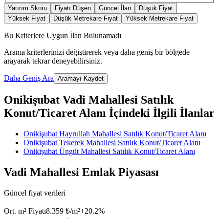
Yatırım Skoru
Fiyatı Düşen
Güncel İlan
Düşük Fiyat
Yüksek Fiyat
Düşük Metrekare Fiyat
Yüksek Metrekare Fiyat
Bu Kriterlere Uygun İlan Bulunamadı
Arama kriterlerinizi değiştirerek veya daha geniş bir bölgede
arayarak tekrar deneyebilirsiniz.
Daha Geniş Ara
Aramayı Kaydet
Onikişubat Vadi Mahallesi Satılık
Konut/Ticaret Alanı İçindeki İlgili İlanlar
Onikişubat Hayrullah Mahallesi Satılık Konut/Ticaret Alanı
Onikişubat Tekerek Mahallesi Satılık Konut/Ticaret Alanı
Onikişubat Üngüt Mahallesi Satılık Konut/Ticaret Alanı
Vadi Mahallesi Emlak Piyasası
Güncel fiyat verileri
Ort. m² Fiyatı
8.359 ₺/m²
+
20.2
%