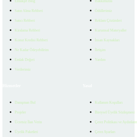
Emlakjet Blog
Hakkımızda
Satın Alma Rehberi
Ödüllerimiz
Satıcı Rehberi
Reklam Çözümleri
Kiralama Rehberi
Kurumsal Materyaller
Konut Kredisi Rehberi
İnsan Kaynakları
Ne Kadar Ödeyebilirim
İletişim
Emlak Değeri
Yardım
Verilerimiz
Hizmetler
Yasal
Danışman Bul
Kullanım Koşulları
Projeler
Bireysel Üyelik Sözleşmesi
Ücretsiz İlan Verin
Çerez Politikası ve Aydınlat
Üyelik Paketleri
Çerez Ayarları