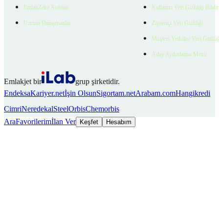
EmlakZeka Asistan
Kullanıcı Veri Gizliliği Bildi
Uzman Danışmanlar
Ziyaretçi Veri Gizliliği
Müşteri Yetkilisi Veri Gizlili
Aday Aydınlatma Metni
Emlakjet bir
grup şirketidir.
Endeksa
Kariyer.net
İşin Olsun
Sigortam.net
Arabam.com
Hangikredi
Cimri
Neredekal
SteelOrbis
Chemorbis
Ara
Favorilerim
İlan Ver
Keşfet
Hesabım