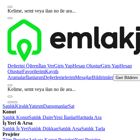
Kelime, semt veya ilan no ile ara...
Değerini Öğren
İlan Ver
Giriş Yap
Hesap Oluştur
Giriş Yap
Hesap
Oluştur
Favorilerim
Kayıtlı
Aramalar
İlanlarım
Değerlemelerim
Mesajlar
Bildirimler
Geri Bildirim
Kelime, semt veya ilan no ile ara...
Satılık
Kiralık
Yatırım
Danışmanlar
Sat
Konut
Satılık Konut
Satılık Daire
Yeni İlanlar
Haritada Ara
İş Yeri & Arsa
Satılık İş Yeri
Satılık Dükkan
Satılık Arsa
Satılık Tarla
Projeler
Tüm Projeler
Ankara Konut Projeleri
Yeni Projeler