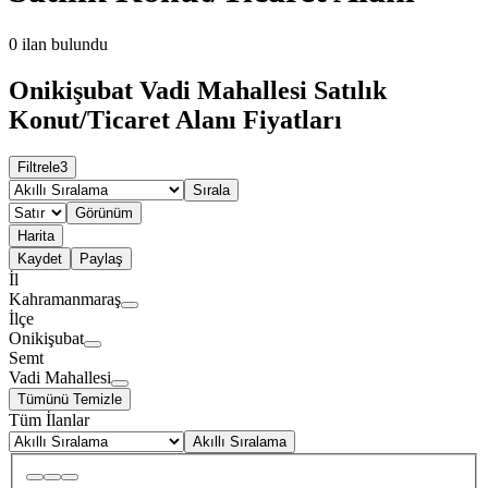
0
ilan bulundu
Onikişubat Vadi Mahallesi Satılık
Konut/Ticaret Alanı Fiyatları
Filtrele
3
Sırala
Görünüm
Harita
Kaydet
Paylaş
İl
Kahramanmaraş
İlçe
Onikişubat
Semt
Vadi Mahallesi
Tümünü Temizle
Tüm İlanlar
Akıllı Sıralama