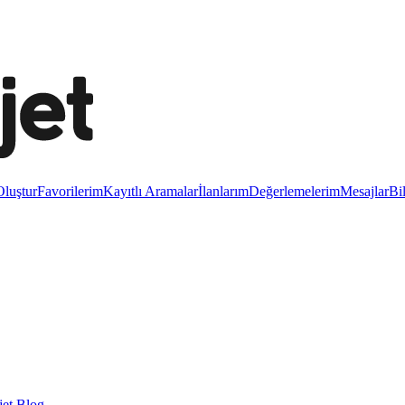
luştur
Favorilerim
Kayıtlı Aramalar
İlanlarım
Değerlemelerim
Mesajlar
Bi
et Blog