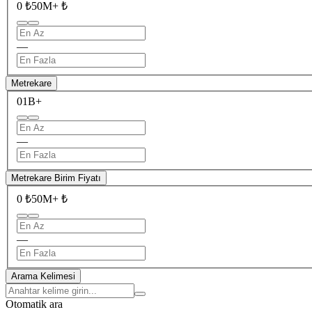
0 ₺
50M+ ₺
—
Metrekare
0
1B+
—
Metrekare Birim Fiyatı
0 ₺
50M+ ₺
—
Arama Kelimesi
Otomatik ara