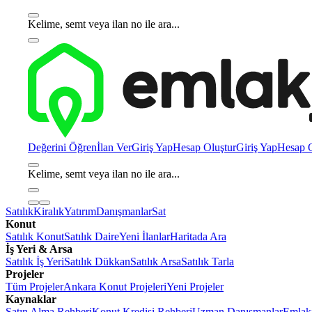
Kelime, semt veya ilan no ile ara...
Değerini Öğren
İlan Ver
Giriş Yap
Hesap Oluştur
Giriş Yap
Hesap O
Kelime, semt veya ilan no ile ara...
Satılık
Kiralık
Yatırım
Danışmanlar
Sat
Konut
Satılık Konut
Satılık Daire
Yeni İlanlar
Haritada Ara
İş Yeri & Arsa
Satılık İş Yeri
Satılık Dükkan
Satılık Arsa
Satılık Tarla
Projeler
Tüm Projeler
Ankara Konut Projeleri
Yeni Projeler
Kaynaklar
Satın Alma Rehberi
Konut Kredisi Rehberi
Uzman Danışmanlar
Emlakj