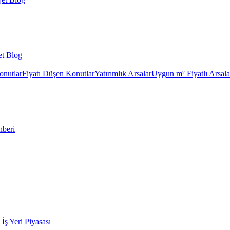
et Blog
onutlar
Fiyatı Düşen Konutlar
Yatırımlık Arsalar
Uygun m² Fiyatlı Arsala
hberi
k İş Yeri Piyasası