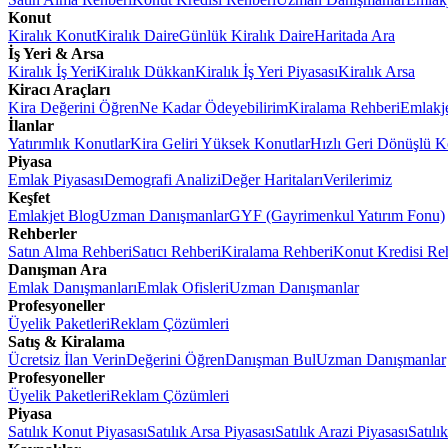
Konut
Kiralık Konut
Kiralık Daire
Günlük Kiralık Daire
Haritada Ara
İş Yeri & Arsa
Kiralık İş Yeri
Kiralık Dükkan
Kiralık İş Yeri Piyasası
Kiralık Arsa
Kiracı Araçları
Kira Değerini Öğren
Ne Kadar Ödeyebilirim
Kiralama Rehberi
Emlakj
İlanlar
Yatırımlık Konutlar
Kira Geliri Yüksek Konutlar
Hızlı Geri Dönüşlü K
Piyasa
Emlak Piyasası
Demografi Analizi
Değer Haritaları
Verilerimiz
Keşfet
Emlakjet Blog
Uzman Danışmanlar
GYF (Gayrimenkul Yatırım Fonu)
Rehberler
Satın Alma Rehberi
Satıcı Rehberi
Kiralama Rehberi
Konut Kredisi Re
Danışman Ara
Emlak Danışmanları
Emlak Ofisleri
Uzman Danışmanlar
Profesyoneller
Üyelik Paketleri
Reklam Çözümleri
Satış & Kiralama
Ücretsiz İlan Verin
Değerini Öğren
Danışman Bul
Uzman Danışmanlar
Profesyoneller
Üyelik Paketleri
Reklam Çözümleri
Piyasa
Satılık Konut Piyasası
Satılık Arsa Piyasası
Satılık Arazi Piyasası
Satılı