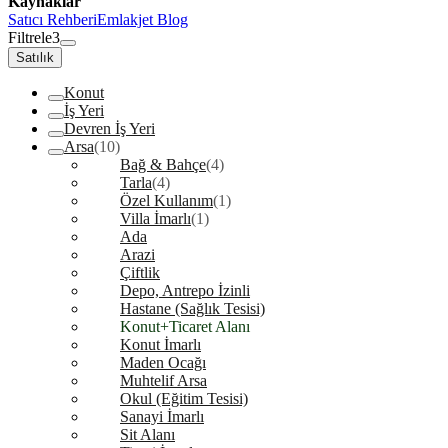
Kaynaklar
Satıcı Rehberi
Emlakjet Blog
Filtrele
3
Satılık
Konut
İş Yeri
Devren İş Yeri
Arsa
(10)
Bağ & Bahçe
(4)
Tarla
(4)
Özel Kullanım
(1)
Villa İmarlı
(1)
Ada
Arazi
Çiftlik
Depo, Antrepo İzinli
Hastane (Sağlık Tesisi)
Konut+Ticaret Alanı
Konut İmarlı
Maden Ocağı
Muhtelif Arsa
Okul (Eğitim Tesisi)
Sanayi İmarlı
Sit Alanı