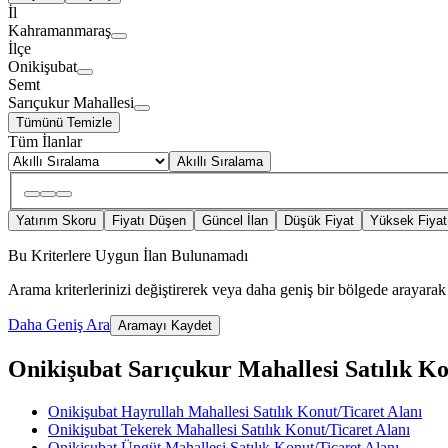
İl
Kahramanmaraş
İlçe
Onikişubat
Semt
Sarıçukur Mahallesi
Tümünü Temizle
Tüm İlanlar
Akıllı Sıralama
Yatırım Skoru
Fiyatı Düşen
Güncel İlan
Düşük Fiyat
Yüksek Fiyat
Bu Kriterlere Uygun İlan Bulunamadı
Arama kriterlerinizi değiştirerek veya daha geniş bir bölgede arayarak 
Daha Geniş Ara
Aramayı Kaydet
Onikişubat Sarıçukur Mahallesi Satılık Kon
Onikişubat Hayrullah Mahallesi Satılık Konut/Ticaret Alanı
Onikişubat Tekerek Mahallesi Satılık Konut/Ticaret Alanı
Onikişubat Üngüt Mahallesi Satılık Konut/Ticaret Alanı