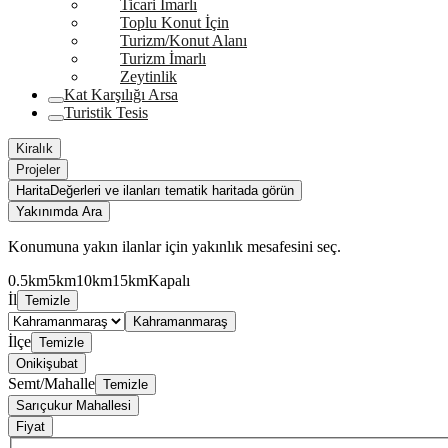
Ticari İmarlı
Toplu Konut İçin
Turizm/Konut Alanı
Turizm İmarlı
Zeytinlik
Kat Karşılığı Arsa
Turistik Tesis
Kiralık
Projeler
Harita
Değerleri ve ilanları tematik haritada görün
Yakınımda Ara
Konumuna yakın ilanlar için yakınlık mesafesini seç.
0.5km
5km
10km
15km
Kapalı
İl
Temizle
Kahramanmaraş
İlçe
Temizle
Onikişubat
Semt/Mahalle
Temizle
Sarıçukur Mahallesi
Fiyat