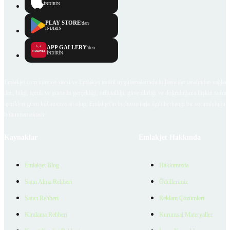
İNDİRİN
PLAY STORE
'dan
İNDİRİN
APP GALLERY
'den
İNDİRİN
Emlakjet.com internet sitesi ve Emlakjet mobil uygulamalarında kullanıcılar tarafından sağlana
ilan, bilgi, içerik ve görselin gerçekliği, orijinalliği, güvenilirliği ve doğruluğuna ilişkin soru
içerikleri giren kullanıcıya ait olup, Emlakjet'in bu hususlarla ilgili herhangi bir sorumluluğu
bulunmamaktadır.
Kaynaklar
Emlakjet Hakkında
Emlakjet Blog
Hakkımızda
Satın Alma Rehberi
Ödüllerimiz
Satıcı Rehberi
Reklam Çözümleri
Kiralama Rehberi
Kurumsal Materyaller