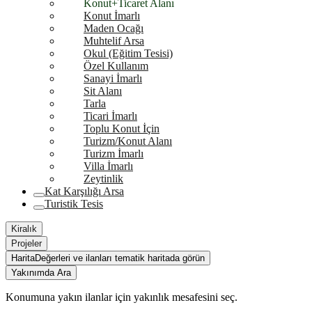
Konut+Ticaret Alanı
Konut İmarlı
Maden Ocağı
Muhtelif Arsa
Okul (Eğitim Tesisi)
Özel Kullanım
Sanayi İmarlı
Sit Alanı
Tarla
Ticari İmarlı
Toplu Konut İçin
Turizm/Konut Alanı
Turizm İmarlı
Villa İmarlı
Zeytinlik
Kat Karşılığı Arsa
Turistik Tesis
Kiralık
Projeler
Harita
Değerleri ve ilanları tematik haritada görün
Yakınımda Ara
Konumuna yakın ilanlar için yakınlık mesafesini seç.