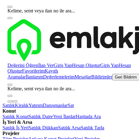
Kelime, semt veya ilan no ile ara...
Değerini Öğren
İlan Ver
Giriş Yap
Hesap Oluştur
Giriş Yap
Hesap
Oluştur
Favorilerim
Kayıtlı
Aramalar
İlanlarım
Değerlemelerim
Mesajlar
Bildirimler
Geri Bildirim
Kelime, semt veya ilan no ile ara...
Satılık
Kiralık
Yatırım
Danışmanlar
Sat
Konut
Satılık Konut
Satılık Daire
Yeni İlanlar
Haritada Ara
İş Yeri & Arsa
Satılık İş Yeri
Satılık Dükkan
Satılık Arsa
Satılık Tarla
Projeler
Tüm Projeler
Ankara Konut Projeleri
Yeni Projeler