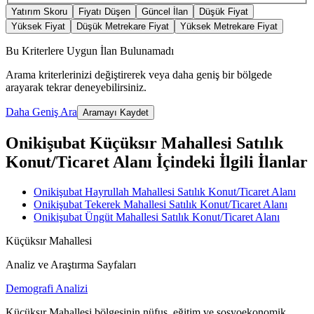
Yatırım Skoru
Fiyatı Düşen
Güncel İlan
Düşük Fiyat
Yüksek Fiyat
Düşük Metrekare Fiyat
Yüksek Metrekare Fiyat
Bu Kriterlere Uygun İlan Bulunamadı
Arama kriterlerinizi değiştirerek veya daha geniş bir bölgede
arayarak tekrar deneyebilirsiniz.
Daha Geniş Ara
Aramayı Kaydet
Onikişubat Küçüksır Mahallesi Satılık
Konut/Ticaret Alanı İçindeki İlgili İlanlar
Onikişubat Hayrullah Mahallesi Satılık Konut/Ticaret Alanı
Onikişubat Tekerek Mahallesi Satılık Konut/Ticaret Alanı
Onikişubat Üngüt Mahallesi Satılık Konut/Ticaret Alanı
Küçüksır Mahallesi
Analiz ve Araştırma Sayfaları
Demografi Analizi
Küçüksır Mahallesi bölgesinin nüfus, eğitim ve sosyoekonomik