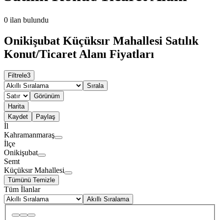
0
ilan bulundu
Onikişubat Küçüksır Mahallesi Satılık
Konut/Ticaret Alanı Fiyatları
Filtrele
3
Sırala
Görünüm
Harita
Kaydet
Paylaş
İl
Kahramanmaraş
İlçe
Onikişubat
Semt
Küçüksır Mahallesi
Tümünü Temizle
Tüm İlanlar
Akıllı Sıralama