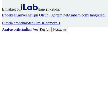
Emlakjet bir
grup şirketidir.
Endeksa
Kariyer.net
İşin Olsun
Sigortam.net
Arabam.com
Hangikredi
Cimri
Neredekal
SteelOrbis
Chemorbis
Ara
Favorilerim
İlan Ver
Keşfet
Hesabım