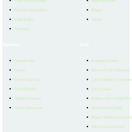
Konut Kredisi Rehberi
İnsan Kaynakları
Ne Kadar Ödeyebilirim
İletişim
Emlak Değeri
Yardım
Verilerimiz
Hizmetler
Yasal
Danışman Bul
Kullanım Koşulları
Projeler
Bireysel Üyelik Sözleşmesi
Ücretsiz İlan Verin
Çerez Politikası ve Aydınlat
Üyelik Paketleri
Çerez Ayarları
EmlakZeka Asistan
Kullanıcı Veri Gizliliği Bildi
Uzman Danışmanlar
Ziyaretçi Veri Gizliliği
Müşteri Yetkilisi Veri Gizlili
Aday Aydınlatma Metni