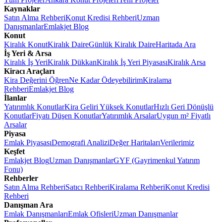
Kaynaklar
Satın Alma Rehberi
Konut Kredisi Rehberi
Uzman
Danışmanlar
Emlakjet Blog
Konut
Kiralık Konut
Kiralık Daire
Günlük Kiralık Daire
Haritada Ara
İş Yeri & Arsa
Kiralık İş Yeri
Kiralık Dükkan
Kiralık İş Yeri Piyasası
Kiralık Arsa
Kiracı Araçları
Kira Değerini Öğren
Ne Kadar Ödeyebilirim
Kiralama
Rehberi
Emlakjet Blog
İlanlar
Yatırımlık Konutlar
Kira Geliri Yüksek Konutlar
Hızlı Geri Dönüşlü
Konutlar
Fiyatı Düşen Konutlar
Yatırımlık Arsalar
Uygun m² Fiyatlı
Arsalar
Piyasa
Emlak Piyasası
Demografi Analizi
Değer Haritaları
Verilerimiz
Keşfet
Emlakjet Blog
Uzman Danışmanlar
GYF (Gayrimenkul Yatırım
Fonu)
Rehberler
Satın Alma Rehberi
Satıcı Rehberi
Kiralama Rehberi
Konut Kredisi
Rehberi
Danışman Ara
Emlak Danışmanları
Emlak Ofisleri
Uzman Danışmanlar