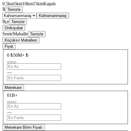
0.5km
5km
10km
15km
Kapalı
İl
Temizle
Kahramanmaraş
İlçe
Temizle
Onikişubat
Semt/Mahalle
Temizle
Küçüksır Mahallesi
Fiyat
0 ₺
50M+ ₺
—
Metrekare
0
1B+
—
Metrekare Birim Fiyatı