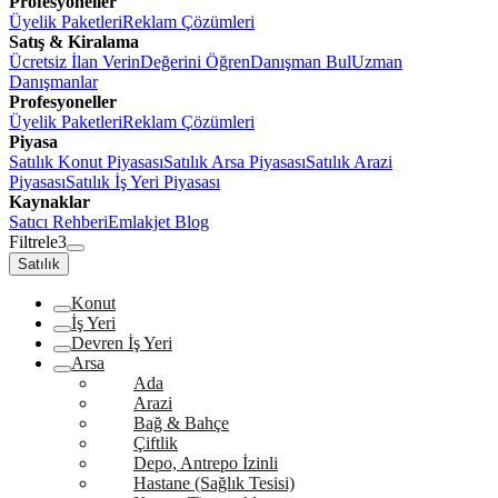
Profesyoneller
Üyelik Paketleri
Reklam Çözümleri
Satış & Kiralama
Ücretsiz İlan Verin
Değerini Öğren
Danışman Bul
Uzman
Danışmanlar
Profesyoneller
Üyelik Paketleri
Reklam Çözümleri
Piyasa
Satılık Konut Piyasası
Satılık Arsa Piyasası
Satılık Arazi
Piyasası
Satılık İş Yeri Piyasası
Kaynaklar
Satıcı Rehberi
Emlakjet Blog
Filtrele
3
Satılık
Konut
İş Yeri
Devren İş Yeri
Arsa
Ada
Arazi
Bağ & Bahçe
Çiftlik
Depo, Antrepo İzinli
Hastane (Sağlık Tesisi)