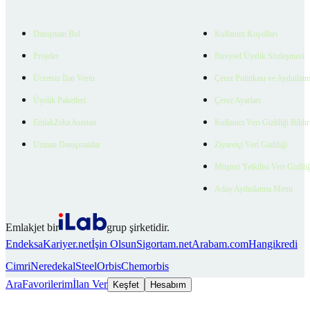
Danışman Bul
Kullanım Koşulları
Projeler
Bireysel Üyelik Sözleşmesi
Ücretsiz İlan Verin
Çerez Politikası ve Aydınlat
Üyelik Paketleri
Çerez Ayarları
EmlakZeka Asistan
Kullanıcı Veri Gizliliği Bildi
Uzman Danışmanlar
Ziyaretçi Veri Gizliliği
Müşteri Yetkilisi Veri Gizlili
Aday Aydınlatma Metni
Emlakjet bir
grup şirketidir.
Endeksa
Kariyer.net
İşin Olsun
Sigortam.net
Arabam.com
Hangikredi
Cimri
Neredekal
SteelOrbis
Chemorbis
Ara
Favorilerim
İlan Ver
Keşfet
Hesabım