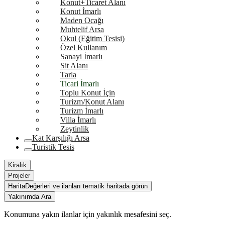
Konut+Ticaret Alanı
Konut İmarlı
Maden Ocağı
Muhtelif Arsa
Okul (Eğitim Tesisi)
Özel Kullanım
Sanayi İmarlı
Sit Alanı
Tarla
Ticari İmarlı
Toplu Konut İçin
Turizm/Konut Alanı
Turizm İmarlı
Villa İmarlı
Zeytinlik
Kat Karşılığı Arsa
Turistik Tesis
Kiralık
Projeler
Harita
Değerleri ve ilanları tematik haritada görün
Yakınımda Ara
Konumuna yakın ilanlar için yakınlık mesafesini seç.