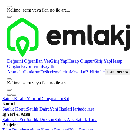
Kelime, semt veya ilan no ile ara...
Değerini Öğren
İlan Ver
Giriş Yap
Hesap Oluştur
Giriş Yap
Hesap
Oluştur
Favorilerim
Kayıtlı
Aramalar
İlanlarım
Değerlemelerim
Mesajlar
Bildirimler
Geri Bildirim
Kelime, semt veya ilan no ile ara...
Satılık
Kiralık
Yatırım
Danışmanlar
Sat
Konut
Satılık Konut
Satılık Daire
Yeni İlanlar
Haritada Ara
İş Yeri & Arsa
Satılık İş Yeri
Satılık Dükkan
Satılık Arsa
Satılık Tarla
Projeler
Tüm Projeler
Ankara Konut Projeleri
Yeni Projeler