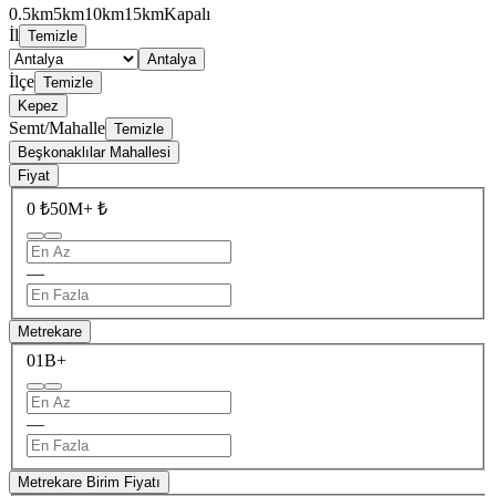
0.5km
5km
10km
15km
Kapalı
İl
Temizle
Antalya
İlçe
Temizle
Kepez
Semt/Mahalle
Temizle
Beşkonaklılar Mahallesi
Fiyat
0 ₺
50M+ ₺
—
Metrekare
0
1B+
—
Metrekare Birim Fiyatı