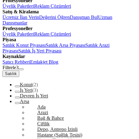
Profesyoneller
Üyelik Paketleri
Reklam Çözümleri
Satış & Kiralama
Ücretsiz İlan Verin
Değerini Öğren
Danışman Bul
Uzman
Danışmanlar
Profesyoneller
Üyelik Paketleri
Reklam Çözümleri
Piyasa
Satılık Konut Piyasası
Satılık Arsa Piyasası
Satılık Arazi
Piyasası
Satılık İş Yeri Piyasası
Kaynaklar
Satıcı Rehberi
Emlakjet Blog
Filtrele
3
Satılık
Konut
(2)
İş Yeri
(3)
Devren İş Yeri
Arsa
Ada
Arazi
Bağ & Bahçe
Çiftlik
Depo, Antrepo İzinli
Hastane (Sağlık Tesisi)