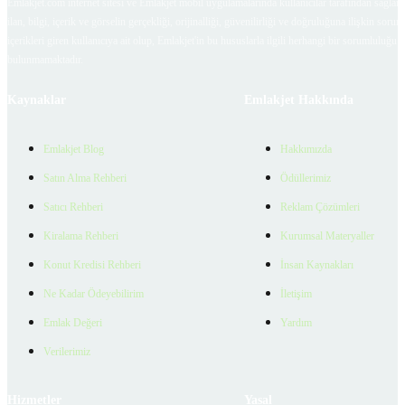
Emlakjet.com internet sitesi ve Emlakjet mobil uygulamalarında kullanıcılar tarafından sağlana
ilan, bilgi, içerik ve görselin gerçekliği, orijinalliği, güvenilirliği ve doğruluğuna ilişkin soru
içerikleri giren kullanıcıya ait olup, Emlakjet'in bu hususlarla ilgili herhangi bir sorumluluğu
bulunmamaktadır.
Kaynaklar
Emlakjet Hakkında
Emlakjet Blog
Hakkımızda
Satın Alma Rehberi
Ödüllerimiz
Satıcı Rehberi
Reklam Çözümleri
Kiralama Rehberi
Kurumsal Materyaller
Konut Kredisi Rehberi
İnsan Kaynakları
Ne Kadar Ödeyebilirim
İletişim
Emlak Değeri
Yardım
Verilerimiz
Hizmetler
Yasal