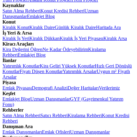
Kaynaklar
Satın Alma Rehberi
Konut Kredisi Rehberi
Uzman
Danışmanlar
Emlakjet Blog
Konut
Kiralık Konut
Kiralık Daire
Günlük Kiralık Daire
Haritada Ara
İş Yeri & Arsa
Kiralık İş Yeri
Kiralık Dükkan
Kiralık İş Yeri Piyasası
Kiralık Arsa
Kiracı Araçları
Kira Değerini Öğren
Ne Kadar Ödeyebilirim
Kiralama
Rehberi
Emlakjet Blog
İlanlar
Yatırımlık Konutlar
Kira Geliri Yüksek Konutlar
Hızlı Geri Dönüşlü
Konutlar
Fiyatı Düşen Konutlar
Yatırımlık Arsalar
Uygun m² Fiyatlı
Arsalar
Piyasa
Emlak Piyasası
Demografi Analizi
Değer Haritaları
Verilerimiz
Keşfet
Emlakjet Blog
Uzman Danışmanlar
GYF (Gayrimenkul Yatırım
Fonu)
Rehberler
Satın Alma Rehberi
Satıcı Rehberi
Kiralama Rehberi
Konut Kredisi
Rehberi
Danışman Ara
Emlak Danışmanları
Emlak Ofisleri
Uzman Danışmanlar