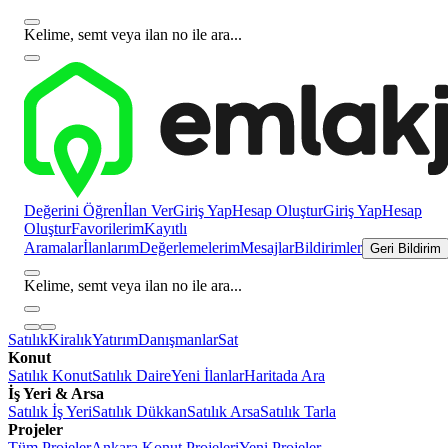
Kelime, semt veya ilan no ile ara...
Değerini Öğren
İlan Ver
Giriş Yap
Hesap Oluştur
Giriş Yap
Hesap
Oluştur
Favorilerim
Kayıtlı
Aramalar
İlanlarım
Değerlemelerim
Mesajlar
Bildirimler
Geri Bildirim
Kelime, semt veya ilan no ile ara...
Satılık
Kiralık
Yatırım
Danışmanlar
Sat
Konut
Satılık Konut
Satılık Daire
Yeni İlanlar
Haritada Ara
İş Yeri & Arsa
Satılık İş Yeri
Satılık Dükkan
Satılık Arsa
Satılık Tarla
Projeler
Tüm Projeler
Ankara Konut Projeleri
Yeni Projeler