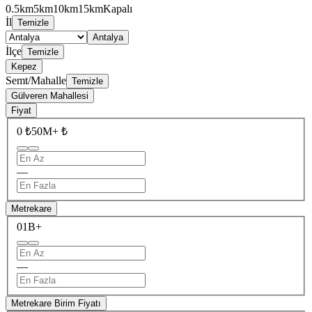
0.5km
5km
10km
15km
Kapalı
İl
Temizle
Antalya
İlçe
Temizle
Kepez
Semt/Mahalle
Temizle
Gülveren Mahallesi
Fiyat
0 ₺
50M+ ₺
—
Metrekare
0
1B+
—
Metrekare Birim Fiyatı