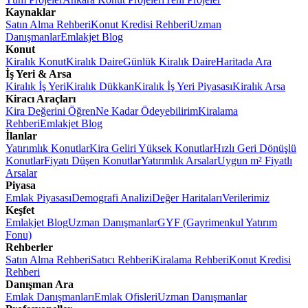
Kaynaklar
Satın Alma Rehberi
Konut Kredisi Rehberi
Uzman
Danışmanlar
Emlakjet Blog
Konut
Kiralık Konut
Kiralık Daire
Günlük Kiralık Daire
Haritada Ara
İş Yeri & Arsa
Kiralık İş Yeri
Kiralık Dükkan
Kiralık İş Yeri Piyasası
Kiralık Arsa
Kiracı Araçları
Kira Değerini Öğren
Ne Kadar Ödeyebilirim
Kiralama
Rehberi
Emlakjet Blog
İlanlar
Yatırımlık Konutlar
Kira Geliri Yüksek Konutlar
Hızlı Geri Dönüşlü
Konutlar
Fiyatı Düşen Konutlar
Yatırımlık Arsalar
Uygun m² Fiyatlı
Arsalar
Piyasa
Emlak Piyasası
Demografi Analizi
Değer Haritaları
Verilerimiz
Keşfet
Emlakjet Blog
Uzman Danışmanlar
GYF (Gayrimenkul Yatırım
Fonu)
Rehberler
Satın Alma Rehberi
Satıcı Rehberi
Kiralama Rehberi
Konut Kredisi
Rehberi
Danışman Ara
Emlak Danışmanları
Emlak Ofisleri
Uzman Danışmanlar