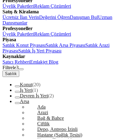
Profesyoneller
Üyelik Paketleri
Reklam Çözümleri
Satış & Kiralama
Ücretsiz İlan Verin
Değerini Öğren
Danışman Bul
Uzman
Danışmanlar
Profesyoneller
Üyelik Paketleri
Reklam Çözümleri
Piyasa
Satılık Konut Piyasası
Satılık Arsa Piyasası
Satılık Arazi
Piyasası
Satılık İş Yeri Piyasası
Kaynaklar
Satıcı Rehberi
Emlakjet Blog
Filtrele
3
Satılık
Konut
(20)
İş Yeri
(1)
Devren İş Yeri
(2)
Arsa
Ada
Arazi
Bağ & Bahçe
Çiftlik
Depo, Antrepo İzinli
Hastane (Sağlık Tesisi)