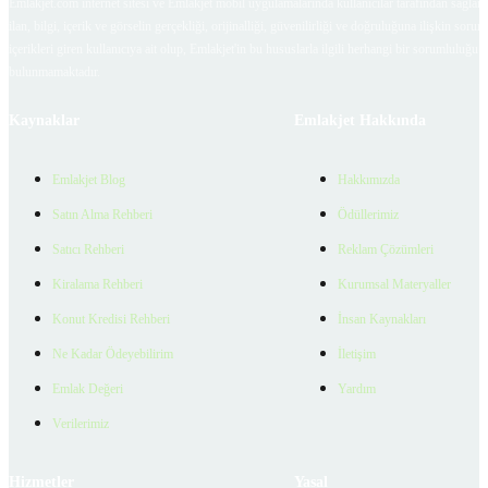
Emlakjet.com internet sitesi ve Emlakjet mobil uygulamalarında kullanıcılar tarafından sağlana
ilan, bilgi, içerik ve görselin gerçekliği, orijinalliği, güvenilirliği ve doğruluğuna ilişkin soru
içerikleri giren kullanıcıya ait olup, Emlakjet'in bu hususlarla ilgili herhangi bir sorumluluğu
bulunmamaktadır.
Kaynaklar
Emlakjet Hakkında
Emlakjet Blog
Hakkımızda
Satın Alma Rehberi
Ödüllerimiz
Satıcı Rehberi
Reklam Çözümleri
Kiralama Rehberi
Kurumsal Materyaller
Konut Kredisi Rehberi
İnsan Kaynakları
Ne Kadar Ödeyebilirim
İletişim
Emlak Değeri
Yardım
Verilerimiz
Hizmetler
Yasal