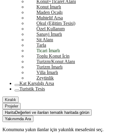
Konut+Ticaret Alanı
Konut İmarlı
Maden Ocağı
Muhtelif Arsa
Okul (Eğitim Tesisi)
Özel Kullanım
Sanayi İmarlı
Sit Alanı
Tarla
Ticari İmarlı
Toplu Konut İçin
Turizm/Konut Alanı
Turizm İmarlı
Villa İmarlı
Zeytinlik
Kat Karşılığı Arsa
Turistik Tesis
Kiralık
Projeler
Harita
Değerleri ve ilanları tematik haritada görün
Yakınımda Ara
Konumuna yakın ilanlar için yakınlık mesafesini seç.