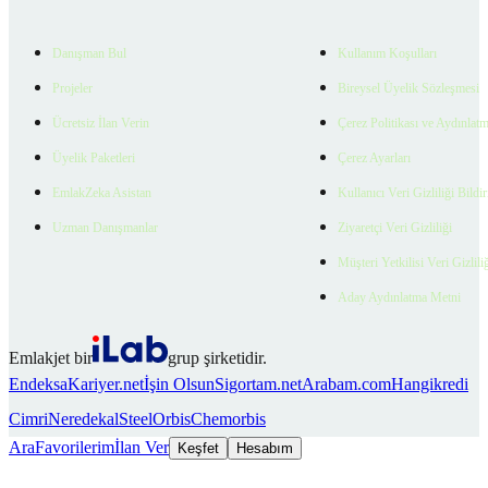
Danışman Bul
Kullanım Koşulları
Projeler
Bireysel Üyelik Sözleşmesi
Ücretsiz İlan Verin
Çerez Politikası ve Aydınlat
Üyelik Paketleri
Çerez Ayarları
EmlakZeka Asistan
Kullanıcı Veri Gizliliği Bildi
Uzman Danışmanlar
Ziyaretçi Veri Gizliliği
Müşteri Yetkilisi Veri Gizlili
Aday Aydınlatma Metni
Emlakjet bir
grup şirketidir.
Endeksa
Kariyer.net
İşin Olsun
Sigortam.net
Arabam.com
Hangikredi
Cimri
Neredekal
SteelOrbis
Chemorbis
Ara
Favorilerim
İlan Ver
Keşfet
Hesabım