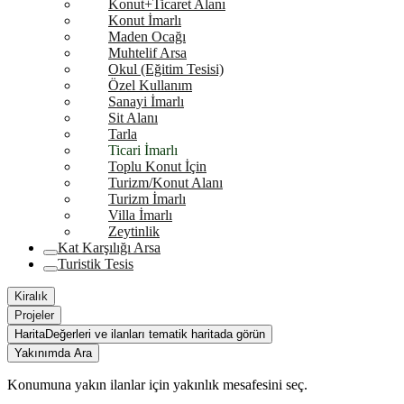
Konut+Ticaret Alanı
Konut İmarlı
Maden Ocağı
Muhtelif Arsa
Okul (Eğitim Tesisi)
Özel Kullanım
Sanayi İmarlı
Sit Alanı
Tarla
Ticari İmarlı
Toplu Konut İçin
Turizm/Konut Alanı
Turizm İmarlı
Villa İmarlı
Zeytinlik
Kat Karşılığı Arsa
Turistik Tesis
Kiralık
Projeler
Harita
Değerleri ve ilanları tematik haritada görün
Yakınımda Ara
Konumuna yakın ilanlar için yakınlık mesafesini seç.