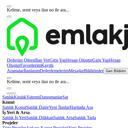
Kelime, semt veya ilan no ile ara...
Değerini Öğren
İlan Ver
Giriş Yap
Hesap Oluştur
Giriş Yap
Hesap
Oluştur
Favorilerim
Kayıtlı
Aramalar
İlanlarım
Değerlemelerim
Mesajlar
Bildirimler
Geri Bildirim
Kelime, semt veya ilan no ile ara...
Satılık
Kiralık
Yatırım
Danışmanlar
Sat
Konut
Satılık Konut
Satılık Daire
Yeni İlanlar
Haritada Ara
İş Yeri & Arsa
Satılık İş Yeri
Satılık Dükkan
Satılık Arsa
Satılık Tarla
Projeler
Tüm Projeler
Ankara Konut Projeleri
Yeni Projeler