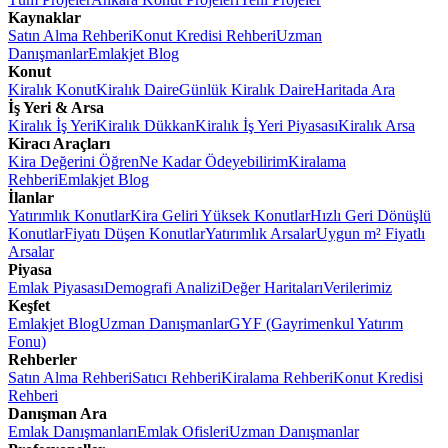
Kaynaklar
Satın Alma Rehberi
Konut Kredisi Rehberi
Uzman
Danışmanlar
Emlakjet Blog
Konut
Kiralık Konut
Kiralık Daire
Günlük Kiralık Daire
Haritada Ara
İş Yeri & Arsa
Kiralık İş Yeri
Kiralık Dükkan
Kiralık İş Yeri Piyasası
Kiralık Arsa
Kiracı Araçları
Kira Değerini Öğren
Ne Kadar Ödeyebilirim
Kiralama
Rehberi
Emlakjet Blog
İlanlar
Yatırımlık Konutlar
Kira Geliri Yüksek Konutlar
Hızlı Geri Dönüşlü
Konutlar
Fiyatı Düşen Konutlar
Yatırımlık Arsalar
Uygun m² Fiyatlı
Arsalar
Piyasa
Emlak Piyasası
Demografi Analizi
Değer Haritaları
Verilerimiz
Keşfet
Emlakjet Blog
Uzman Danışmanlar
GYF (Gayrimenkul Yatırım
Fonu)
Rehberler
Satın Alma Rehberi
Satıcı Rehberi
Kiralama Rehberi
Konut Kredisi
Rehberi
Danışman Ara
Emlak Danışmanları
Emlak Ofisleri
Uzman Danışmanlar