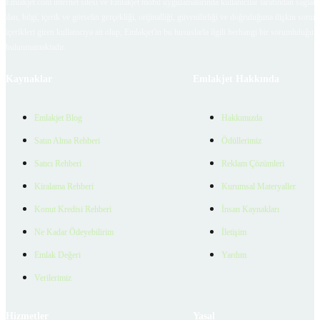
Emlakjet.com internet sitesi ve Emlakjet mobil uygulamalarında kullanıcılar tarafından sağlana
ilan, bilgi, içerik ve görselin gerçekliği, orijinalliği, güvenilirliği ve doğruluğuna ilişkin soru
içerikleri giren kullanıcıya ait olup, Emlakjet'in bu hususlarla ilgili herhangi bir sorumluluğu
bulunmamaktadır.
Kaynaklar
Emlakjet Hakkında
Emlakjet Blog
Hakkımızda
Satın Alma Rehberi
Ödüllerimiz
Satıcı Rehberi
Reklam Çözümleri
Kiralama Rehberi
Kurumsal Materyaller
Konut Kredisi Rehberi
İnsan Kaynakları
Ne Kadar Ödeyebilirim
İletişim
Emlak Değeri
Yardım
Verilerimiz
Hizmetler
Yasal