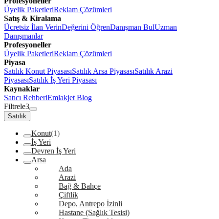
Profesyoneller
Üyelik Paketleri
Reklam Çözümleri
Satış & Kiralama
Ücretsiz İlan Verin
Değerini Öğren
Danışman Bul
Uzman
Danışmanlar
Profesyoneller
Üyelik Paketleri
Reklam Çözümleri
Piyasa
Satılık Konut Piyasası
Satılık Arsa Piyasası
Satılık Arazi
Piyasası
Satılık İş Yeri Piyasası
Kaynaklar
Satıcı Rehberi
Emlakjet Blog
Filtrele
3
Satılık
Konut
(1)
İş Yeri
Devren İş Yeri
Arsa
Ada
Arazi
Bağ & Bahçe
Çiftlik
Depo, Antrepo İzinli
Hastane (Sağlık Tesisi)