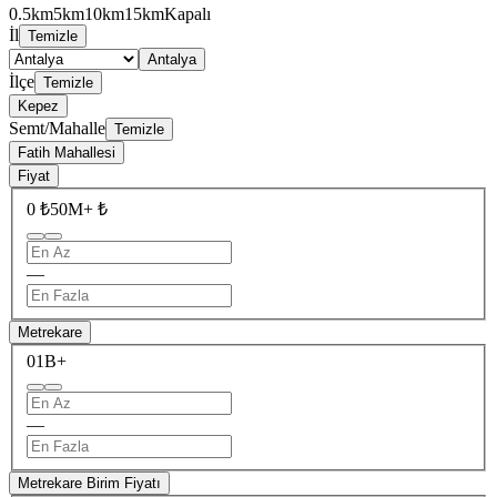
0.5km
5km
10km
15km
Kapalı
İl
Temizle
Antalya
İlçe
Temizle
Kepez
Semt/Mahalle
Temizle
Fatih Mahallesi
Fiyat
0 ₺
50M+ ₺
—
Metrekare
0
1B+
—
Metrekare Birim Fiyatı