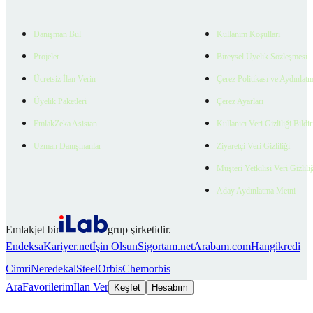
Danışman Bul
Kullanım Koşulları
Projeler
Bireysel Üyelik Sözleşmesi
Ücretsiz İlan Verin
Çerez Politikası ve Aydınlat
Üyelik Paketleri
Çerez Ayarları
EmlakZeka Asistan
Kullanıcı Veri Gizliliği Bildi
Uzman Danışmanlar
Ziyaretçi Veri Gizliliği
Müşteri Yetkilisi Veri Gizlili
Aday Aydınlatma Metni
Emlakjet bir
grup şirketidir.
Endeksa
Kariyer.net
İşin Olsun
Sigortam.net
Arabam.com
Hangikredi
Cimri
Neredekal
SteelOrbis
Chemorbis
Ara
Favorilerim
İlan Ver
Keşfet
Hesabım