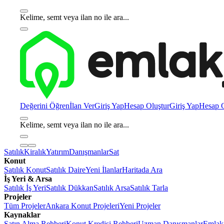
Kelime, semt veya ilan no ile ara...
Değerini Öğren
İlan Ver
Giriş Yap
Hesap Oluştur
Giriş Yap
Hesap O
Kelime, semt veya ilan no ile ara...
Satılık
Kiralık
Yatırım
Danışmanlar
Sat
Konut
Satılık Konut
Satılık Daire
Yeni İlanlar
Haritada Ara
İş Yeri & Arsa
Satılık İş Yeri
Satılık Dükkan
Satılık Arsa
Satılık Tarla
Projeler
Tüm Projeler
Ankara Konut Projeleri
Yeni Projeler
Kaynaklar
Satın Alma Rehberi
Konut Kredisi Rehberi
Uzman Danışmanlar
Emlakj