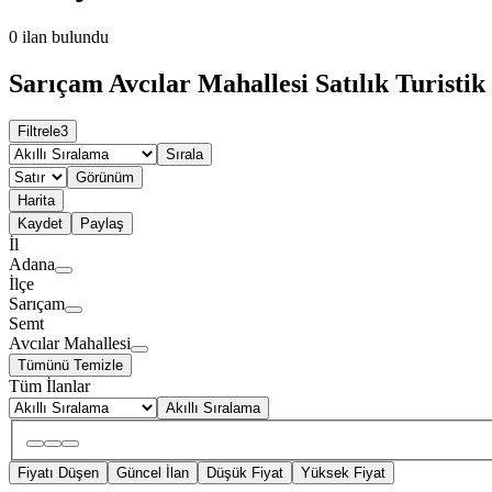
0
ilan bulundu
Sarıçam Avcılar Mahallesi Satılık Turistik 
Filtrele
3
Sırala
Görünüm
Harita
Kaydet
Paylaş
İl
Adana
İlçe
Sarıçam
Semt
Avcılar Mahallesi
Tümünü Temizle
Tüm İlanlar
Akıllı Sıralama
Fiyatı Düşen
Güncel İlan
Düşük Fiyat
Yüksek Fiyat