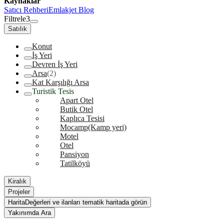
Kaynaklar
Satıcı Rehberi
Emlakjet Blog
Filtrele
3
Satılık
Konut
İş Yeri
Devren İş Yeri
Arsa
(2)
Kat Karşılığı Arsa
Turistik Tesis
Apart Otel
Butik Otel
Kaplıca Tesisi
Mocamp(Kamp yeri)
Motel
Otel
Pansiyon
Tatilköyü
Kiralık
Projeler
Harita
Değerleri ve ilanları tematik haritada görün
Yakınımda Ara