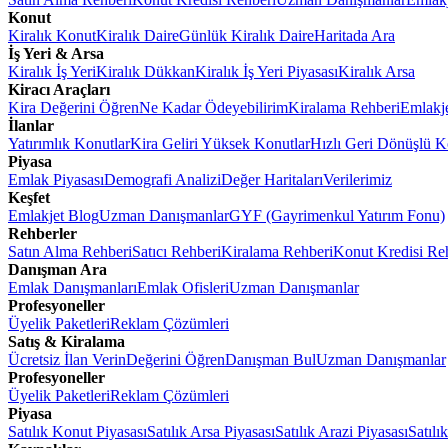
Konut
Kiralık Konut
Kiralık Daire
Günlük Kiralık Daire
Haritada Ara
İş Yeri & Arsa
Kiralık İş Yeri
Kiralık Dükkan
Kiralık İş Yeri Piyasası
Kiralık Arsa
Kiracı Araçları
Kira Değerini Öğren
Ne Kadar Ödeyebilirim
Kiralama Rehberi
Emlakj
İlanlar
Yatırımlık Konutlar
Kira Geliri Yüksek Konutlar
Hızlı Geri Dönüşlü K
Piyasa
Emlak Piyasası
Demografi Analizi
Değer Haritaları
Verilerimiz
Keşfet
Emlakjet Blog
Uzman Danışmanlar
GYF (Gayrimenkul Yatırım Fonu)
Rehberler
Satın Alma Rehberi
Satıcı Rehberi
Kiralama Rehberi
Konut Kredisi Re
Danışman Ara
Emlak Danışmanları
Emlak Ofisleri
Uzman Danışmanlar
Profesyoneller
Üyelik Paketleri
Reklam Çözümleri
Satış & Kiralama
Ücretsiz İlan Verin
Değerini Öğren
Danışman Bul
Uzman Danışmanlar
Profesyoneller
Üyelik Paketleri
Reklam Çözümleri
Piyasa
Satılık Konut Piyasası
Satılık Arsa Piyasası
Satılık Arazi Piyasası
Satılı