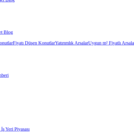
et Blog
onutlar
Fiyatı Düşen Konutlar
Yatırımlık Arsalar
Uygun m² Fiyatlı Arsala
hberi
k İş Yeri Piyasası