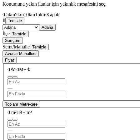
Konumuna yakın ilanlar için yakınlık mesafesini seç.
0.5km
5km
10km
15km
Kapalı
İl
Temizle
Adana
İlçe
Temizle
Sarıçam
Semt/Mahalle
Temizle
Avcılar Mahallesi
Fiyat
0 ₺
50M+ ₺
—
Toplam Metrekare
0 m²
1B+ m²
—