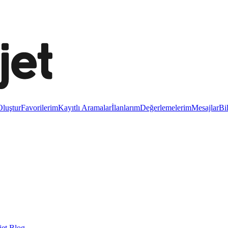
luştur
Favorilerim
Kayıtlı Aramalar
İlanlarım
Değerlemelerim
Mesajlar
Bi
et Blog