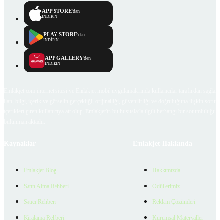
APP STORE
'dan
İNDİRİN
PLAY STORE
'dan
İNDİRİN
APP GALLERY
'den
İNDİRİN
Emlakjet.com internet sitesi ve Emlakjet mobil uygulamalarında kullanıcılar tarafından sağlana
ilan, bilgi, içerik ve görselin gerçekliği, orijinalliği, güvenilirliği ve doğruluğuna ilişkin soru
içerikleri giren kullanıcıya ait olup, Emlakjet'in bu hususlarla ilgili herhangi bir sorumluluğu
bulunmamaktadır.
Kaynaklar
Emlakjet Hakkında
Emlakjet Blog
Hakkımızda
Satın Alma Rehberi
Ödüllerimiz
Satıcı Rehberi
Reklam Çözümleri
Kiralama Rehberi
Kurumsal Materyaller