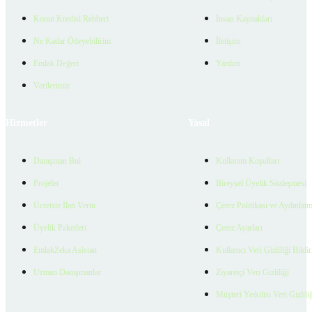
Konut Kredisi Rehberi
İnsan Kaynakları
Ne Kadar Ödeyebilirim
İletişim
Emlak Değeri
Yardım
Verilerimiz
Hizmetler
Yasal
Danışman Bul
Kullanım Koşulları
Projeler
Bireysel Üyelik Sözleşmesi
Ücretsiz İlan Verin
Çerez Politikası ve Aydınlat
Üyelik Paketleri
Çerez Ayarları
EmlakZeka Asistan
Kullanıcı Veri Gizliliği Bildi
Uzman Danışmanlar
Ziyaretçi Veri Gizliliği
Müşteri Yetkilisi Veri Gizlili