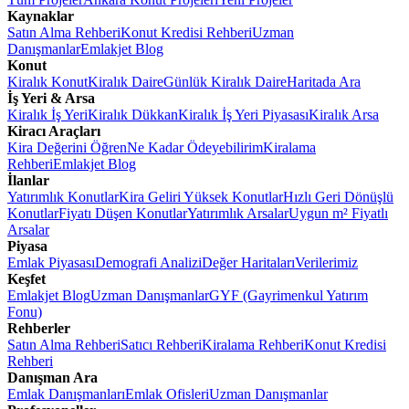
Kaynaklar
Satın Alma Rehberi
Konut Kredisi Rehberi
Uzman
Danışmanlar
Emlakjet Blog
Konut
Kiralık Konut
Kiralık Daire
Günlük Kiralık Daire
Haritada Ara
İş Yeri & Arsa
Kiralık İş Yeri
Kiralık Dükkan
Kiralık İş Yeri Piyasası
Kiralık Arsa
Kiracı Araçları
Kira Değerini Öğren
Ne Kadar Ödeyebilirim
Kiralama
Rehberi
Emlakjet Blog
İlanlar
Yatırımlık Konutlar
Kira Geliri Yüksek Konutlar
Hızlı Geri Dönüşlü
Konutlar
Fiyatı Düşen Konutlar
Yatırımlık Arsalar
Uygun m² Fiyatlı
Arsalar
Piyasa
Emlak Piyasası
Demografi Analizi
Değer Haritaları
Verilerimiz
Keşfet
Emlakjet Blog
Uzman Danışmanlar
GYF (Gayrimenkul Yatırım
Fonu)
Rehberler
Satın Alma Rehberi
Satıcı Rehberi
Kiralama Rehberi
Konut Kredisi
Rehberi
Danışman Ara
Emlak Danışmanları
Emlak Ofisleri
Uzman Danışmanlar