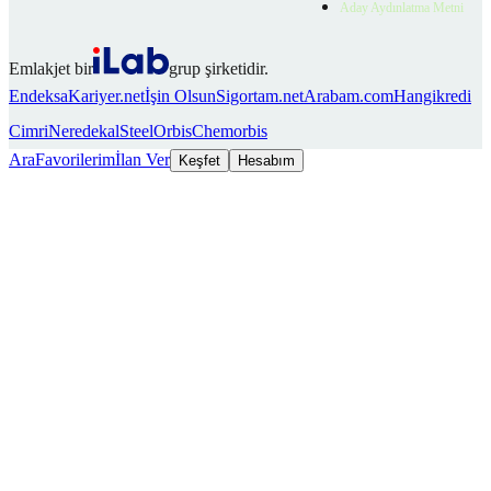
Aday Aydınlatma Metni
Emlakjet bir
grup şirketidir.
Endeksa
Kariyer.net
İşin Olsun
Sigortam.net
Arabam.com
Hangikredi
Cimri
Neredekal
SteelOrbis
Chemorbis
Ara
Favorilerim
İlan Ver
Keşfet
Hesabım