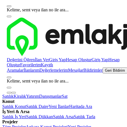
Kelime, semt veya ilan no ile ara...
Değerini Öğren
İlan Ver
Giriş Yap
Hesap Oluştur
Giriş Yap
Hesap
Oluştur
Favorilerim
Kayıtlı
Aramalar
İlanlarım
Değerlemelerim
Mesajlar
Bildirimler
Geri Bildirim
Kelime, semt veya ilan no ile ara...
Satılık
Kiralık
Yatırım
Danışmanlar
Sat
Konut
Satılık Konut
Satılık Daire
Yeni İlanlar
Haritada Ara
İş Yeri & Arsa
Satılık İş Yeri
Satılık Dükkan
Satılık Arsa
Satılık Tarla
Projeler
Tüm Projeler
Ankara Konut Projeleri
Yeni Projeler