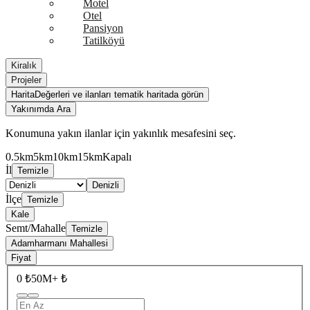
Motel
Otel
Pansiyon
Tatilköyü
Kiralık
Projeler
Harita
Değerleri ve ilanları tematik haritada görün
Yakınımda Ara
Konumuna yakın ilanlar için yakınlık mesafesini seç.
0.5km
5km
10km
15km
Kapalı
İl
Temizle
Denizli
İlçe
Temizle
Kale
Semt/Mahalle
Temizle
Adamharmanı Mahallesi
Fiyat
0 ₺
50M+ ₺