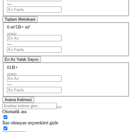
—
Toplam Metrekare
0 m²
1B+ m²
—
En Az Yatak Sayısı
0
1B+
—
Arama Kelimesi
Otomatik ara
İlan olmayan seçenekleri gizle