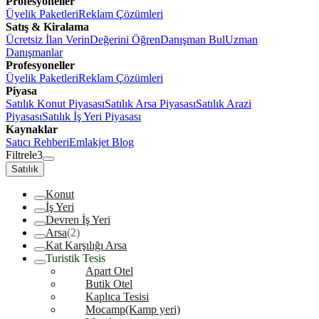
Profesyoneller
Üyelik Paketleri
Reklam Çözümleri
Satış & Kiralama
Ücretsiz İlan Verin
Değerini Öğren
Danışman Bul
Uzman
Danışmanlar
Profesyoneller
Üyelik Paketleri
Reklam Çözümleri
Piyasa
Satılık Konut Piyasası
Satılık Arsa Piyasası
Satılık Arazi
Piyasası
Satılık İş Yeri Piyasası
Kaynaklar
Satıcı Rehberi
Emlakjet Blog
Filtrele
3
Satılık
Konut
İş Yeri
Devren İş Yeri
Arsa
(2)
Kat Karşılığı Arsa
Turistik Tesis
Apart Otel
Butik Otel
Kaplıca Tesisi
Mocamp(Kamp yeri)