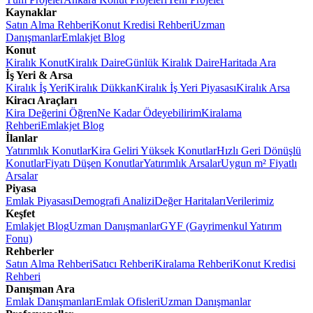
Kaynaklar
Satın Alma Rehberi
Konut Kredisi Rehberi
Uzman
Danışmanlar
Emlakjet Blog
Konut
Kiralık Konut
Kiralık Daire
Günlük Kiralık Daire
Haritada Ara
İş Yeri & Arsa
Kiralık İş Yeri
Kiralık Dükkan
Kiralık İş Yeri Piyasası
Kiralık Arsa
Kiracı Araçları
Kira Değerini Öğren
Ne Kadar Ödeyebilirim
Kiralama
Rehberi
Emlakjet Blog
İlanlar
Yatırımlık Konutlar
Kira Geliri Yüksek Konutlar
Hızlı Geri Dönüşlü
Konutlar
Fiyatı Düşen Konutlar
Yatırımlık Arsalar
Uygun m² Fiyatlı
Arsalar
Piyasa
Emlak Piyasası
Demografi Analizi
Değer Haritaları
Verilerimiz
Keşfet
Emlakjet Blog
Uzman Danışmanlar
GYF (Gayrimenkul Yatırım
Fonu)
Rehberler
Satın Alma Rehberi
Satıcı Rehberi
Kiralama Rehberi
Konut Kredisi
Rehberi
Danışman Ara
Emlak Danışmanları
Emlak Ofisleri
Uzman Danışmanlar