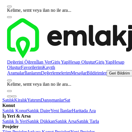
Kelime, semt veya ilan no ile ara...
Değerini Öğren
İlan Ver
Giriş Yap
Hesap Oluştur
Giriş Yap
Hesap
Oluştur
Favorilerim
Kayıtlı
Aramalar
İlanlarım
Değerlemelerim
Mesajlar
Bildirimler
Geri Bildirim
Kelime, semt veya ilan no ile ara...
Satılık
Kiralık
Yatırım
Danışmanlar
Sat
Konut
Satılık Konut
Satılık Daire
Yeni İlanlar
Haritada Ara
İş Yeri & Arsa
Satılık İş Yeri
Satılık Dükkan
Satılık Arsa
Satılık Tarla
Projeler
Tüm Projeler
Ankara Konut Projeleri
Yeni Projeler