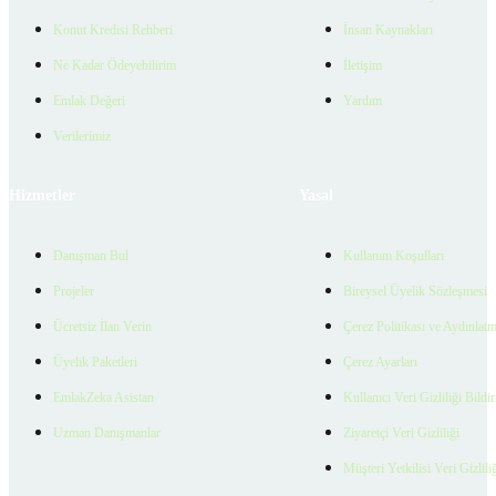
Konut Kredisi Rehberi
İnsan Kaynakları
Ne Kadar Ödeyebilirim
İletişim
Emlak Değeri
Yardım
Verilerimiz
Hizmetler
Yasal
Danışman Bul
Kullanım Koşulları
Projeler
Bireysel Üyelik Sözleşmesi
Ücretsiz İlan Verin
Çerez Politikası ve Aydınlat
Üyelik Paketleri
Çerez Ayarları
EmlakZeka Asistan
Kullanıcı Veri Gizliliği Bildi
Uzman Danışmanlar
Ziyaretçi Veri Gizliliği
Müşteri Yetkilisi Veri Gizlili