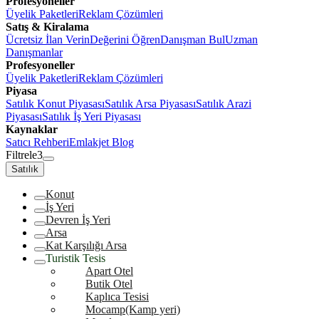
Profesyoneller
Üyelik Paketleri
Reklam Çözümleri
Satış & Kiralama
Ücretsiz İlan Verin
Değerini Öğren
Danışman Bul
Uzman
Danışmanlar
Profesyoneller
Üyelik Paketleri
Reklam Çözümleri
Piyasa
Satılık Konut Piyasası
Satılık Arsa Piyasası
Satılık Arazi
Piyasası
Satılık İş Yeri Piyasası
Kaynaklar
Satıcı Rehberi
Emlakjet Blog
Filtrele
3
Satılık
Konut
İş Yeri
Devren İş Yeri
Arsa
Kat Karşılığı Arsa
Turistik Tesis
Apart Otel
Butik Otel
Kaplıca Tesisi
Mocamp(Kamp yeri)