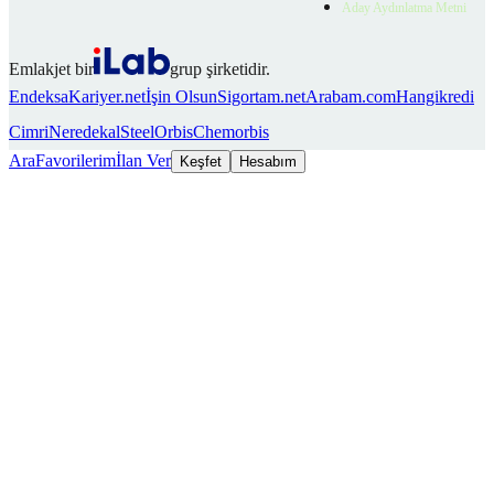
Aday Aydınlatma Metni
Emlakjet bir
grup şirketidir.
Endeksa
Kariyer.net
İşin Olsun
Sigortam.net
Arabam.com
Hangikredi
Cimri
Neredekal
SteelOrbis
Chemorbis
Ara
Favorilerim
İlan Ver
Keşfet
Hesabım