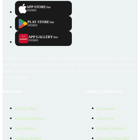
APP STORE
'dan
İNDİRİN
PLAY STORE
'dan
İNDİRİN
APP GALLERY
'den
İNDİRİN
Emlakjet.com internet sitesi ve Emlakjet mobil uygulamalarında kullanıcılar tarafından sağlana
ilan, bilgi, içerik ve görselin gerçekliği, orijinalliği, güvenilirliği ve doğruluğuna ilişkin soru
içerikleri giren kullanıcıya ait olup, Emlakjet'in bu hususlarla ilgili herhangi bir sorumluluğu
bulunmamaktadır.
Kaynaklar
Emlakjet Hakkında
Emlakjet Blog
Hakkımızda
Satın Alma Rehberi
Ödüllerimiz
Satıcı Rehberi
Reklam Çözümleri
Kiralama Rehberi
Kurumsal Materyaller