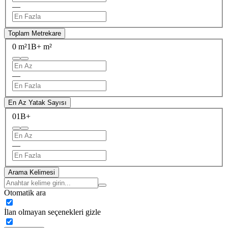
—
Toplam Metrekare
0 m²
1B+ m²
—
En Az Yatak Sayısı
0
1B+
—
Arama Kelimesi
Otomatik ara
İlan olmayan seçenekleri gizle