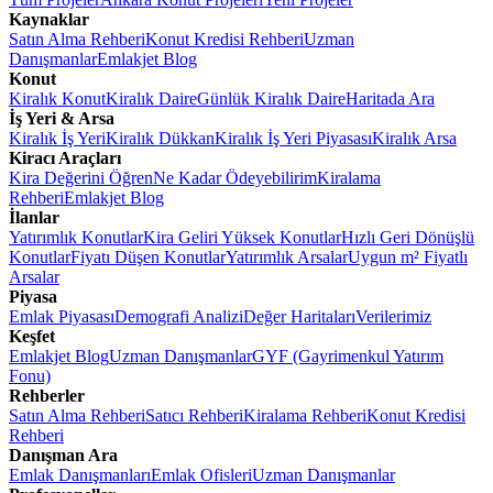
Kaynaklar
Satın Alma Rehberi
Konut Kredisi Rehberi
Uzman
Danışmanlar
Emlakjet Blog
Konut
Kiralık Konut
Kiralık Daire
Günlük Kiralık Daire
Haritada Ara
İş Yeri & Arsa
Kiralık İş Yeri
Kiralık Dükkan
Kiralık İş Yeri Piyasası
Kiralık Arsa
Kiracı Araçları
Kira Değerini Öğren
Ne Kadar Ödeyebilirim
Kiralama
Rehberi
Emlakjet Blog
İlanlar
Yatırımlık Konutlar
Kira Geliri Yüksek Konutlar
Hızlı Geri Dönüşlü
Konutlar
Fiyatı Düşen Konutlar
Yatırımlık Arsalar
Uygun m² Fiyatlı
Arsalar
Piyasa
Emlak Piyasası
Demografi Analizi
Değer Haritaları
Verilerimiz
Keşfet
Emlakjet Blog
Uzman Danışmanlar
GYF (Gayrimenkul Yatırım
Fonu)
Rehberler
Satın Alma Rehberi
Satıcı Rehberi
Kiralama Rehberi
Konut Kredisi
Rehberi
Danışman Ara
Emlak Danışmanları
Emlak Ofisleri
Uzman Danışmanlar