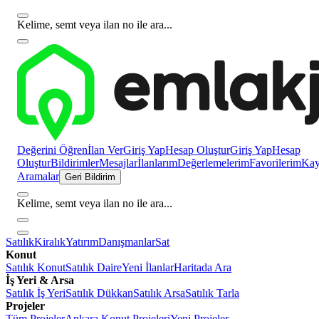
Kelime, semt veya ilan no ile ara...
Değerini Öğren
İlan Ver
Giriş Yap
Hesap Oluştur
Giriş Yap
Hesap
Oluştur
Bildirimler
Mesajlar
İlanlarım
Değerlemelerim
Favorilerim
Kayı
Aramalar
Geri Bildirim
Kelime, semt veya ilan no ile ara...
Satılık
Kiralık
Yatırım
Danışmanlar
Sat
Konut
Satılık Konut
Satılık Daire
Yeni İlanlar
Haritada Ara
İş Yeri & Arsa
Satılık İş Yeri
Satılık Dükkan
Satılık Arsa
Satılık Tarla
Projeler
Tüm Projeler
Ankara Konut Projeleri
Yeni Projeler