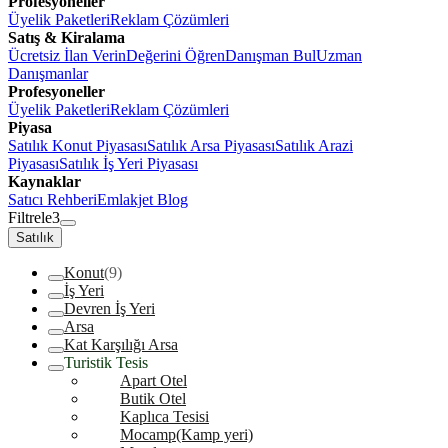
Profesyoneller
Üyelik Paketleri
Reklam Çözümleri
Satış & Kiralama
Ücretsiz İlan Verin
Değerini Öğren
Danışman Bul
Uzman
Danışmanlar
Profesyoneller
Üyelik Paketleri
Reklam Çözümleri
Piyasa
Satılık Konut Piyasası
Satılık Arsa Piyasası
Satılık Arazi
Piyasası
Satılık İş Yeri Piyasası
Kaynaklar
Satıcı Rehberi
Emlakjet Blog
Filtrele
3
Satılık
Konut
(9)
İş Yeri
Devren İş Yeri
Arsa
Kat Karşılığı Arsa
Turistik Tesis
Apart Otel
Butik Otel
Kaplıca Tesisi
Mocamp(Kamp yeri)