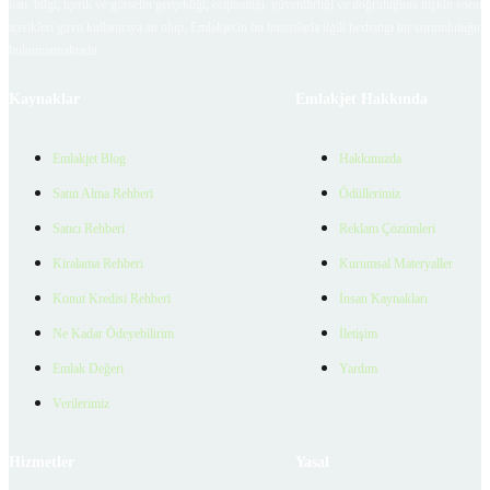
ilan, bilgi, içerik ve görselin gerçekliği, orijinalliği, güvenilirliği ve doğruluğuna ilişkin soru
içerikleri giren kullanıcıya ait olup, Emlakjet'in bu hususlarla ilgili herhangi bir sorumluluğu
bulunmamaktadır.
Kaynaklar
Emlakjet Hakkında
Emlakjet Blog
Hakkımızda
Satın Alma Rehberi
Ödüllerimiz
Satıcı Rehberi
Reklam Çözümleri
Kiralama Rehberi
Kurumsal Materyaller
Konut Kredisi Rehberi
İnsan Kaynakları
Ne Kadar Ödeyebilirim
İletişim
Emlak Değeri
Yardım
Verilerimiz
Hizmetler
Yasal