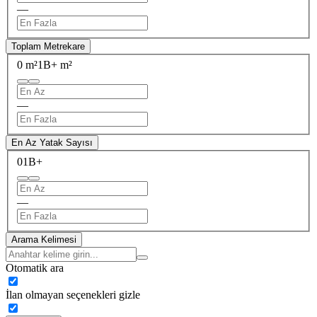
—
Toplam Metrekare
0 m²
1B+ m²
—
En Az Yatak Sayısı
0
1B+
—
Arama Kelimesi
Otomatik ara
İlan olmayan seçenekleri gizle