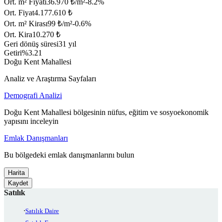
Ort. m² Fiyatı
36.970 ₺/m²
-8.2
%
Ort. Fiyat
4.177.610 ₺
Ort. m² Kirası
99 ₺/m²
-0.6
%
Ort. Kira
10.270 ₺
Geri dönüş süresi
31 yıl
Getiri
%3.21
Doğu Kent Mahallesi
Analiz ve Araştırma Sayfaları
Demografi Analizi
Doğu Kent Mahallesi bölgesinin nüfus, eğitim ve sosyoekonomik
yapısını inceleyin
Emlak Danışmanları
Bu bölgedeki emlak danışmanlarını bulun
Harita
Kaydet
Satılık
Satılık Daire