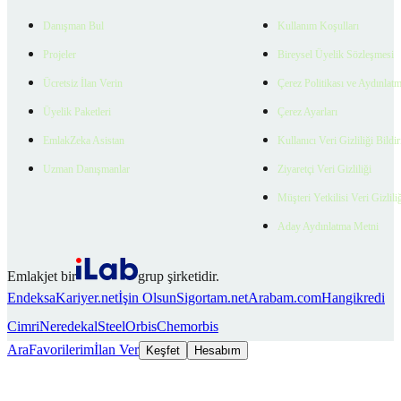
Danışman Bul
Kullanım Koşulları
Projeler
Bireysel Üyelik Sözleşmesi
Ücretsiz İlan Verin
Çerez Politikası ve Aydınlat
Üyelik Paketleri
Çerez Ayarları
EmlakZeka Asistan
Kullanıcı Veri Gizliliği Bildi
Uzman Danışmanlar
Ziyaretçi Veri Gizliliği
Müşteri Yetkilisi Veri Gizlili
Aday Aydınlatma Metni
Emlakjet bir
grup şirketidir.
Endeksa
Kariyer.net
İşin Olsun
Sigortam.net
Arabam.com
Hangikredi
Cimri
Neredekal
SteelOrbis
Chemorbis
Ara
Favorilerim
İlan Ver
Keşfet
Hesabım