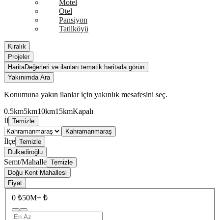
Motel
Otel
Pansiyon
Tatilköyü
Kiralık
Projeler
Harita
Değerleri ve ilanları tematik haritada görün
Yakınımda Ara
Konumuna yakın ilanlar için yakınlık mesafesini seç.
0.5km
5km
10km
15km
Kapalı
İl
Temizle
Kahramanmaraş
İlçe
Temizle
Dulkadiroğlu
Semt/Mahalle
Temizle
Doğu Kent Mahallesi
Fiyat
0 ₺
50M+ ₺