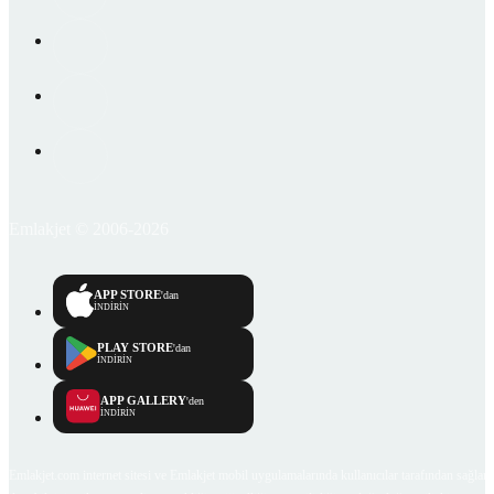
Emlakjet © 2006-2026
APP STORE
'dan
İNDİRİN
PLAY STORE
'dan
İNDİRİN
APP GALLERY
'den
İNDİRİN
Emlakjet.com internet sitesi ve Emlakjet mobil uygulamalarında kullanıcılar tarafından sağlana