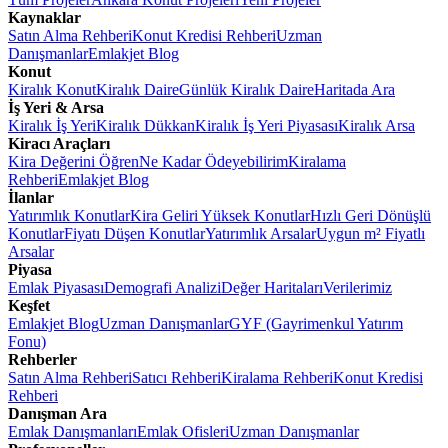
Kaynaklar
Satın Alma Rehberi
Konut Kredisi Rehberi
Uzman
Danışmanlar
Emlakjet Blog
Konut
Kiralık Konut
Kiralık Daire
Günlük Kiralık Daire
Haritada Ara
İş Yeri & Arsa
Kiralık İş Yeri
Kiralık Dükkan
Kiralık İş Yeri Piyasası
Kiralık Arsa
Kiracı Araçları
Kira Değerini Öğren
Ne Kadar Ödeyebilirim
Kiralama
Rehberi
Emlakjet Blog
İlanlar
Yatırımlık Konutlar
Kira Geliri Yüksek Konutlar
Hızlı Geri Dönüşlü
Konutlar
Fiyatı Düşen Konutlar
Yatırımlık Arsalar
Uygun m² Fiyatlı
Arsalar
Piyasa
Emlak Piyasası
Demografi Analizi
Değer Haritaları
Verilerimiz
Keşfet
Emlakjet Blog
Uzman Danışmanlar
GYF (Gayrimenkul Yatırım
Fonu)
Rehberler
Satın Alma Rehberi
Satıcı Rehberi
Kiralama Rehberi
Konut Kredisi
Rehberi
Danışman Ara
Emlak Danışmanları
Emlak Ofisleri
Uzman Danışmanlar