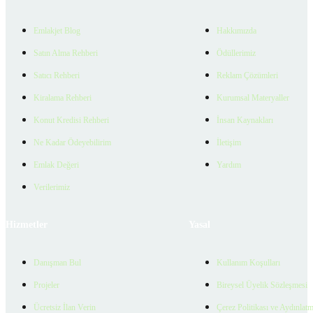
Emlakjet Blog
Hakkımızda
Satın Alma Rehberi
Ödüllerimiz
Satıcı Rehberi
Reklam Çözümleri
Kiralama Rehberi
Kurumsal Materyaller
Konut Kredisi Rehberi
İnsan Kaynakları
Ne Kadar Ödeyebilirim
İletişim
Emlak Değeri
Yardım
Verilerimiz
Hizmetler
Yasal
Danışman Bul
Kullanım Koşulları
Projeler
Bireysel Üyelik Sözleşmesi
Ücretsiz İlan Verin
Çerez Politikası ve Aydınlat