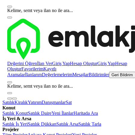
Kelime, semt veya ilan no ile ara...
Değerini Öğren
İlan Ver
Giriş Yap
Hesap Oluştur
Giriş Yap
Hesap
Oluştur
Favorilerim
Kayıtlı
Aramalar
İlanlarım
Değerlemelerim
Mesajlar
Bildirimler
Geri Bildirim
Kelime, semt veya ilan no ile ara...
Satılık
Kiralık
Yatırım
Danışmanlar
Sat
Konut
Satılık Konut
Satılık Daire
Yeni İlanlar
Haritada Ara
İş Yeri & Arsa
Satılık İş Yeri
Satılık Dükkan
Satılık Arsa
Satılık Tarla
Projeler
Tüm Projeler
Ankara Konut Projeleri
Yeni Projeler