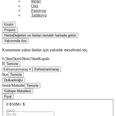
Motel
Otel
Pansiyon
Tatilköyü
Kiralık
Projeler
Harita
Değerleri ve ilanları tematik haritada görün
Yakınımda Ara
Konumuna yakın ilanlar için yakınlık mesafesini seç.
0.5km
5km
10km
15km
Kapalı
İl
Temizle
Kahramanmaraş
İlçe
Temizle
Dulkadiroğlu
Semt/Mahalle
Temizle
Gültepe Mahallesi
Fiyat
0 ₺
50M+ ₺