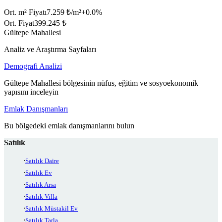
Ort. m² Fiyatı
7.259 ₺/m²
+
0.0
%
Ort. Fiyat
399.245 ₺
Gültepe Mahallesi
Analiz ve Araştırma Sayfaları
Demografi Analizi
Gültepe Mahallesi bölgesinin nüfus, eğitim ve sosyoekonomik
yapısını inceleyin
Emlak Danışmanları
Bu bölgedeki emlak danışmanlarını bulun
Satılık
Satılık Daire
Satılık Ev
Satılık Arsa
Satılık Villa
Satılık Müstakil Ev
Satılık Tarla