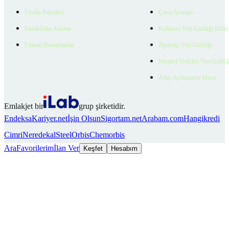
Üyelik Paketleri
Çerez Ayarları
EmlakZeka Asistan
Kullanıcı Veri Gizliliği Bildi
Uzman Danışmanlar
Ziyaretçi Veri Gizliliği
Müşteri Yetkilisi Veri Gizlili
Aday Aydınlatma Metni
Emlakjet bir
grup şirketidir.
Endeksa
Kariyer.net
İşin Olsun
Sigortam.net
Arabam.com
Hangikredi
Cimri
Neredekal
SteelOrbis
Chemorbis
Ara
Favorilerim
İlan Ver
Keşfet
Hesabım