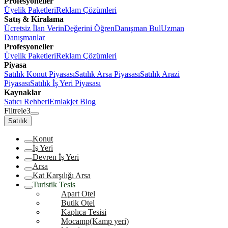
Profesyoneller
Üyelik Paketleri
Reklam Çözümleri
Satış & Kiralama
Ücretsiz İlan Verin
Değerini Öğren
Danışman Bul
Uzman
Danışmanlar
Profesyoneller
Üyelik Paketleri
Reklam Çözümleri
Piyasa
Satılık Konut Piyasası
Satılık Arsa Piyasası
Satılık Arazi
Piyasası
Satılık İş Yeri Piyasası
Kaynaklar
Satıcı Rehberi
Emlakjet Blog
Filtrele
3
Satılık
Konut
İş Yeri
Devren İş Yeri
Arsa
Kat Karşılığı Arsa
Turistik Tesis
Apart Otel
Butik Otel
Kaplıca Tesisi
Mocamp(Kamp yeri)