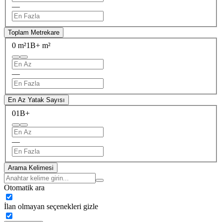
—
Toplam Metrekare
0 m²
1B+ m²
—
En Az Yatak Sayısı
0
1B+
—
Arama Kelimesi
Otomatik ara
İlan olmayan seçenekleri gizle