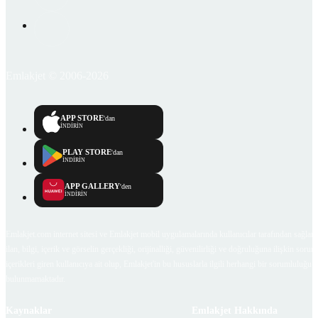
Emlakjet © 2006-2026
APP STORE
'dan
İNDİRİN
PLAY STORE
'dan
İNDİRİN
APP GALLERY
'den
İNDİRİN
Emlakjet.com internet sitesi ve Emlakjet mobil uygulamalarında kullanıcılar tarafından sağlana
ilan, bilgi, içerik ve görselin gerçekliği, orijinalliği, güvenilirliği ve doğruluğuna ilişkin soru
içerikleri giren kullanıcıya ait olup, Emlakjet'in bu hususlarla ilgili herhangi bir sorumluluğu
bulunmamaktadır.
Kaynaklar
Emlakjet Hakkında