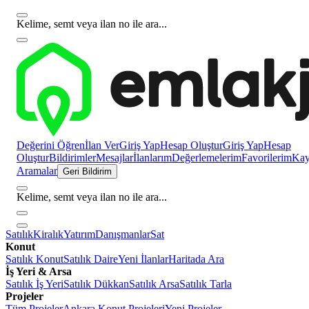
Kelime, semt veya ilan no ile ara...
Değerini Öğren
İlan Ver
Giriş Yap
Hesap Oluştur
Giriş Yap
Hesap
Oluştur
Bildirimler
Mesajlar
İlanlarım
Değerlemelerim
Favorilerim
Kayı
Aramalar
Geri Bildirim
Kelime, semt veya ilan no ile ara...
Satılık
Kiralık
Yatırım
Danışmanlar
Sat
Konut
Satılık Konut
Satılık Daire
Yeni İlanlar
Haritada Ara
İş Yeri & Arsa
Satılık İş Yeri
Satılık Dükkan
Satılık Arsa
Satılık Tarla
Projeler
Tüm Projeler
Ankara Konut Projeleri
Yeni Projeler