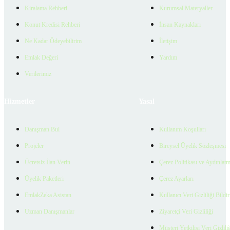
Kiralama Rehberi
Kurumsal Materyaller
Konut Kredisi Rehberi
İnsan Kaynakları
Ne Kadar Ödeyebilirim
İletişim
Emlak Değeri
Yardım
Verilerimiz
Hizmetler
Yasal
Danışman Bul
Kullanım Koşulları
Projeler
Bireysel Üyelik Sözleşmesi
Ücretsiz İlan Verin
Çerez Politikası ve Aydınlat
Üyelik Paketleri
Çerez Ayarları
EmlakZeka Asistan
Kullanıcı Veri Gizliliği Bildi
Uzman Danışmanlar
Ziyaretçi Veri Gizliliği
Müşteri Yetkilisi Veri Gizlili