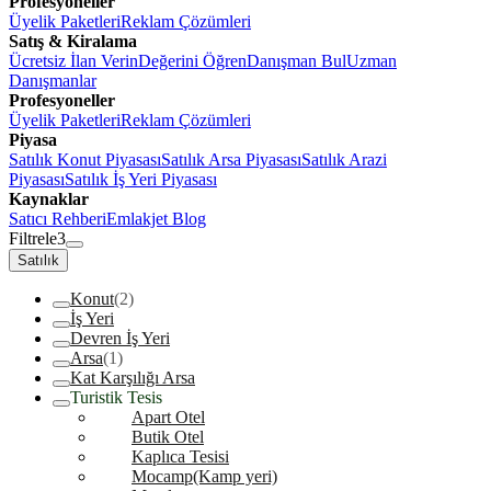
Profesyoneller
Üyelik Paketleri
Reklam Çözümleri
Satış & Kiralama
Ücretsiz İlan Verin
Değerini Öğren
Danışman Bul
Uzman
Danışmanlar
Profesyoneller
Üyelik Paketleri
Reklam Çözümleri
Piyasa
Satılık Konut Piyasası
Satılık Arsa Piyasası
Satılık Arazi
Piyasası
Satılık İş Yeri Piyasası
Kaynaklar
Satıcı Rehberi
Emlakjet Blog
Filtrele
3
Satılık
Konut
(2)
İş Yeri
Devren İş Yeri
Arsa
(1)
Kat Karşılığı Arsa
Turistik Tesis
Apart Otel
Butik Otel
Kaplıca Tesisi
Mocamp(Kamp yeri)