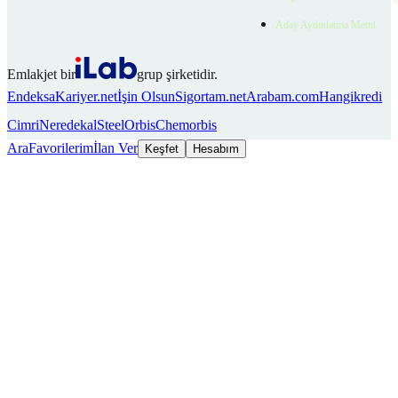
Aday Aydınlatma Metni
Emlakjet bir
grup şirketidir.
Endeksa
Kariyer.net
İşin Olsun
Sigortam.net
Arabam.com
Hangikredi
Cimri
Neredekal
SteelOrbis
Chemorbis
Ara
Favorilerim
İlan Ver
Keşfet
Hesabım