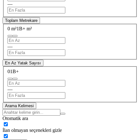
—
Toplam Metrekare
0 m²
1B+ m²
—
En Az Yatak Sayısı
0
1B+
—
Arama Kelimesi
Otomatik ara
İlan olmayan seçenekleri gizle