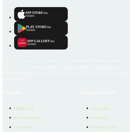
APP STORE
'dan
İNDİRİN
PLAY STORE
'dan
İNDİRİN
APP GALLERY
'den
İNDİRİN
Emlakjet.com internet sitesi ve Emlakjet mobil uygulamalarında kullanıcılar tarafından sağlana
ilan, bilgi, içerik ve görselin gerçekliği, orijinalliği, güvenilirliği ve doğruluğuna ilişkin soru
içerikleri giren kullanıcıya ait olup, Emlakjet'in bu hususlarla ilgili herhangi bir sorumluluğu
bulunmamaktadır.
Kaynaklar
Emlakjet Hakkında
Emlakjet Blog
Hakkımızda
Satın Alma Rehberi
Ödüllerimiz
Satıcı Rehberi
Reklam Çözümleri