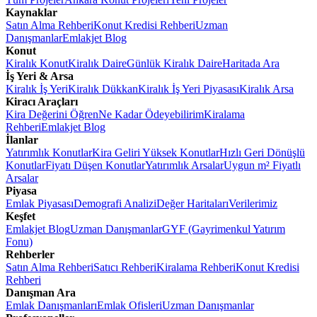
Kaynaklar
Satın Alma Rehberi
Konut Kredisi Rehberi
Uzman
Danışmanlar
Emlakjet Blog
Konut
Kiralık Konut
Kiralık Daire
Günlük Kiralık Daire
Haritada Ara
İş Yeri & Arsa
Kiralık İş Yeri
Kiralık Dükkan
Kiralık İş Yeri Piyasası
Kiralık Arsa
Kiracı Araçları
Kira Değerini Öğren
Ne Kadar Ödeyebilirim
Kiralama
Rehberi
Emlakjet Blog
İlanlar
Yatırımlık Konutlar
Kira Geliri Yüksek Konutlar
Hızlı Geri Dönüşlü
Konutlar
Fiyatı Düşen Konutlar
Yatırımlık Arsalar
Uygun m² Fiyatlı
Arsalar
Piyasa
Emlak Piyasası
Demografi Analizi
Değer Haritaları
Verilerimiz
Keşfet
Emlakjet Blog
Uzman Danışmanlar
GYF (Gayrimenkul Yatırım
Fonu)
Rehberler
Satın Alma Rehberi
Satıcı Rehberi
Kiralama Rehberi
Konut Kredisi
Rehberi
Danışman Ara
Emlak Danışmanları
Emlak Ofisleri
Uzman Danışmanlar