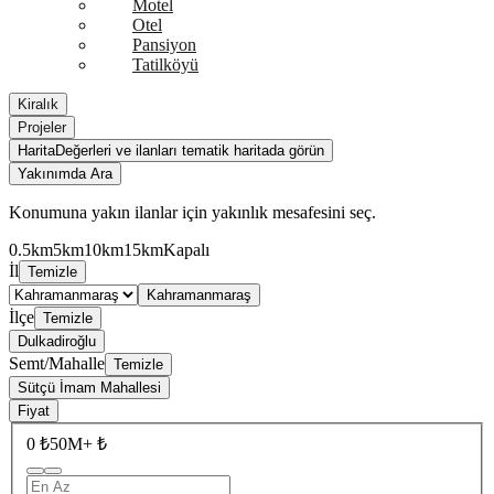
Motel
Otel
Pansiyon
Tatilköyü
Kiralık
Projeler
Harita
Değerleri ve ilanları tematik haritada görün
Yakınımda Ara
Konumuna yakın ilanlar için yakınlık mesafesini seç.
0.5km
5km
10km
15km
Kapalı
İl
Temizle
Kahramanmaraş
İlçe
Temizle
Dulkadiroğlu
Semt/Mahalle
Temizle
Sütçü İmam Mahallesi
Fiyat
0 ₺
50M+ ₺