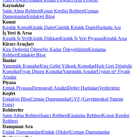
Kaynaklar
Satın Alma Rehberi
Konut Kredisi Rehberi
Uzman
Danışmanlar
Emlakjet Blog
Konut
Kiralık Konut
Kiralık Daire
Günlük Kiralık Daire
Haritada Ara
İş Yeri & Arsa
Kiralık İş Yeri
Kiralık Dükkan
Kiralık İş Yeri Piyasası
Kiralık Arsa
Kiracı Araçları
Kira Değerini Öğren
Ne Kadar Ödeyebilirim
Kiralama
Rehberi
Emlakjet Blog
İlanlar
Yatırımlık Konutlar
Kira Geliri Yüksek Konutlar
Hızlı Geri Dönüşlü
Konutlar
Fiyatı Düşen Konutlar
Yatırımlık Arsalar
Uygun m² Fiyatlı
Arsalar
Piyasa
Emlak Piyasası
Demografi Analizi
Değer Haritaları
Verilerimiz
Keşfet
Emlakjet Blog
Uzman Danışmanlar
GYF (Gayrimenkul Yatırım
Fonu)
Rehberler
Satın Alma Rehberi
Satıcı Rehberi
Kiralama Rehberi
Konut Kredisi
Rehberi
Danışman Ara
Emlak Danışmanları
Emlak Ofisleri
Uzman Danışmanlar