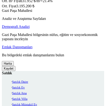
Ort. m² Fiyatı
31.952 ₺/m²
+
21.4
%
Ort. Fiyat
3.195.200 ₺
Gazi Paşa Mahallesi
Analiz ve Araştırma Sayfaları
Demografi Analizi
Gazi Paşa Mahallesi bölgesinin nüfus, eğitim ve sosyoekonomik
yapısını inceleyin
Emlak Danışmanları
Bu bölgedeki emlak danışmanlarını bulun
Harita
Kaydet
Satılık
Satılık Daire
Satılık Ev
Satılık Arsa
Satılık Villa
Satılık Müstakil Ev