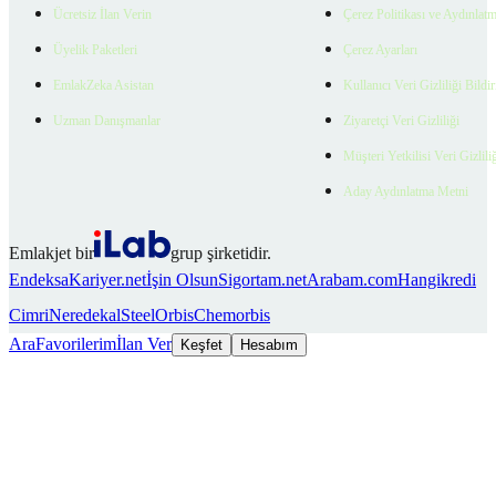
Ücretsiz İlan Verin
Çerez Politikası ve Aydınlat
Üyelik Paketleri
Çerez Ayarları
EmlakZeka Asistan
Kullanıcı Veri Gizliliği Bildi
Uzman Danışmanlar
Ziyaretçi Veri Gizliliği
Müşteri Yetkilisi Veri Gizlili
Aday Aydınlatma Metni
Emlakjet bir
grup şirketidir.
Endeksa
Kariyer.net
İşin Olsun
Sigortam.net
Arabam.com
Hangikredi
Cimri
Neredekal
SteelOrbis
Chemorbis
Ara
Favorilerim
İlan Ver
Keşfet
Hesabım