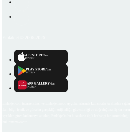
Emlakjet © 2006-2026
APP STORE
'dan
İNDİRİN
PLAY STORE
'dan
İNDİRİN
APP GALLERY
'den
İNDİRİN
Emlakjet.com internet sitesi ve Emlakjet mobil uygulamalarında kullanıcılar tarafından sağlana
ilan, bilgi, içerik ve görselin gerçekliği, orijinalliği, güvenilirliği ve doğruluğuna ilişkin soru
içerikleri giren kullanıcıya ait olup, Emlakjet'in bu hususlarla ilgili herhangi bir sorumluluğu
bulunmamaktadır.