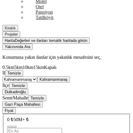
Motel
Otel
Pansiyon
Tatilköyü
Kiralık
Projeler
Harita
Değerleri ve ilanları tematik haritada görün
Yakınımda Ara
Konumuna yakın ilanlar için yakınlık mesafesini seç.
0.5km
5km
10km
15km
Kapalı
İl
Temizle
Kahramanmaraş
İlçe
Temizle
Dulkadiroğlu
Semt/Mahalle
Temizle
Gazi Paşa Mahallesi
Fiyat
0 ₺
50M+ ₺