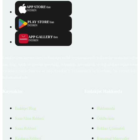
APP STORE
'dan
İNDİRİN
PLAY STORE
'dan
İNDİRİN
APP GALLERY
'den
İNDİRİN
Emlakjet.com internet sitesi ve Emlakjet mobil uygulamalarında kullanıcılar tarafından sağlana
ilan, bilgi, içerik ve görselin gerçekliği, orijinalliği, güvenilirliği ve doğruluğuna ilişkin soru
içerikleri giren kullanıcıya ait olup, Emlakjet'in bu hususlarla ilgili herhangi bir sorumluluğu
bulunmamaktadır.
Kaynaklar
Emlakjet Hakkında
Emlakjet Blog
Hakkımızda
Satın Alma Rehberi
Ödüllerimiz
Satıcı Rehberi
Reklam Çözümleri
Kiralama Rehberi
Kurumsal Materyaller