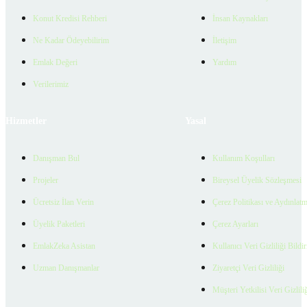
Konut Kredisi Rehberi
İnsan Kaynakları
Ne Kadar Ödeyebilirim
İletişim
Emlak Değeri
Yardım
Verilerimiz
Hizmetler
Yasal
Danışman Bul
Kullanım Koşulları
Projeler
Bireysel Üyelik Sözleşmesi
Ücretsiz İlan Verin
Çerez Politikası ve Aydınlat
Üyelik Paketleri
Çerez Ayarları
EmlakZeka Asistan
Kullanıcı Veri Gizliliği Bildi
Uzman Danışmanlar
Ziyaretçi Veri Gizliliği
Müşteri Yetkilisi Veri Gizlili