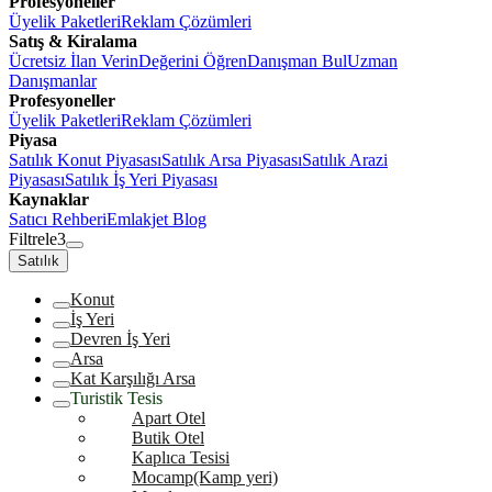
Profesyoneller
Üyelik Paketleri
Reklam Çözümleri
Satış & Kiralama
Ücretsiz İlan Verin
Değerini Öğren
Danışman Bul
Uzman
Danışmanlar
Profesyoneller
Üyelik Paketleri
Reklam Çözümleri
Piyasa
Satılık Konut Piyasası
Satılık Arsa Piyasası
Satılık Arazi
Piyasası
Satılık İş Yeri Piyasası
Kaynaklar
Satıcı Rehberi
Emlakjet Blog
Filtrele
3
Satılık
Konut
İş Yeri
Devren İş Yeri
Arsa
Kat Karşılığı Arsa
Turistik Tesis
Apart Otel
Butik Otel
Kaplıca Tesisi
Mocamp(Kamp yeri)