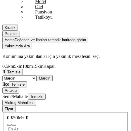
Motel
Otel
Pansiyon
Tatilköyü
Kiralık
Projeler
Harita
Değerleri ve ilanları tematik haritada görün
Yakınımda Ara
Konumuna yakın ilanlar için yakınlık mesafesini seç.
0.5km
5km
10km
15km
Kapalı
İl
Temizle
Mardin
İlçe
Temizle
Artuklu
Semt/Mahalle
Temizle
Alakuş Mahallesi
Fiyat
0 ₺
50M+ ₺