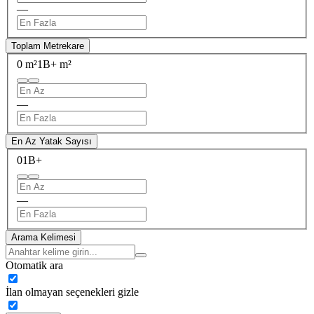
—
Toplam Metrekare
0 m²
1B+ m²
—
En Az Yatak Sayısı
0
1B+
—
Arama Kelimesi
Otomatik ara
İlan olmayan seçenekleri gizle