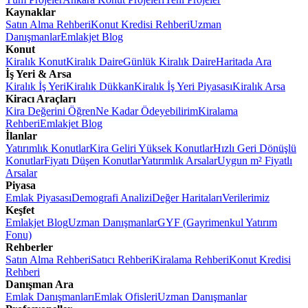
Kaynaklar
Satın Alma Rehberi
Konut Kredisi Rehberi
Uzman
Danışmanlar
Emlakjet Blog
Konut
Kiralık Konut
Kiralık Daire
Günlük Kiralık Daire
Haritada Ara
İş Yeri & Arsa
Kiralık İş Yeri
Kiralık Dükkan
Kiralık İş Yeri Piyasası
Kiralık Arsa
Kiracı Araçları
Kira Değerini Öğren
Ne Kadar Ödeyebilirim
Kiralama
Rehberi
Emlakjet Blog
İlanlar
Yatırımlık Konutlar
Kira Geliri Yüksek Konutlar
Hızlı Geri Dönüşlü
Konutlar
Fiyatı Düşen Konutlar
Yatırımlık Arsalar
Uygun m² Fiyatlı
Arsalar
Piyasa
Emlak Piyasası
Demografi Analizi
Değer Haritaları
Verilerimiz
Keşfet
Emlakjet Blog
Uzman Danışmanlar
GYF (Gayrimenkul Yatırım
Fonu)
Rehberler
Satın Alma Rehberi
Satıcı Rehberi
Kiralama Rehberi
Konut Kredisi
Rehberi
Danışman Ara
Emlak Danışmanları
Emlak Ofisleri
Uzman Danışmanlar