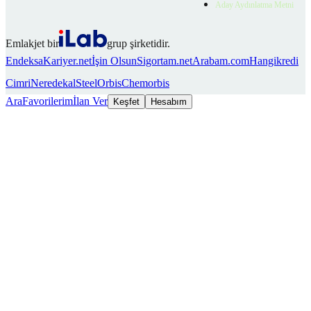
Aday Aydınlatma Metni
Emlakjet bir
grup şirketidir.
Endeksa
Kariyer.net
İşin Olsun
Sigortam.net
Arabam.com
Hangikredi
Cimri
Neredekal
SteelOrbis
Chemorbis
Ara
Favorilerim
İlan Ver
Keşfet
Hesabım