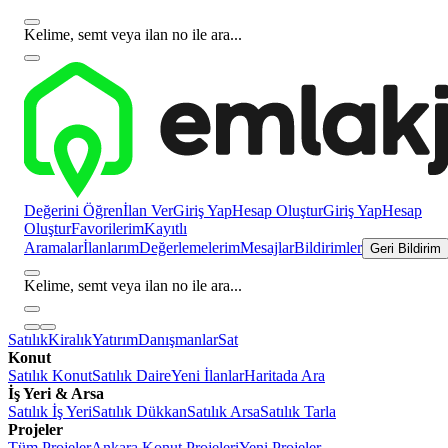
Kelime, semt veya ilan no ile ara...
Değerini Öğren
İlan Ver
Giriş Yap
Hesap Oluştur
Giriş Yap
Hesap
Oluştur
Favorilerim
Kayıtlı
Aramalar
İlanlarım
Değerlemelerim
Mesajlar
Bildirimler
Geri Bildirim
Kelime, semt veya ilan no ile ara...
Satılık
Kiralık
Yatırım
Danışmanlar
Sat
Konut
Satılık Konut
Satılık Daire
Yeni İlanlar
Haritada Ara
İş Yeri & Arsa
Satılık İş Yeri
Satılık Dükkan
Satılık Arsa
Satılık Tarla
Projeler
Tüm Projeler
Ankara Konut Projeleri
Yeni Projeler