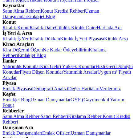
Kaynaklar
Satın Alma Rehberi
Konut Kredisi Rehberi
Uzman
Danışmanlar
Emlakjet Blog
Konut
Kiralık Konut
Kiralık Daire
Günlük Kiralık Daire
Haritada Ara
İş Yeri & Arsa
Kiralık İş Yeri
Kiralık Dükkan
Kiralık İş Yeri Piyasası
Kiralık Arsa
Kiracı Araçları
Kira Değerini Öğren
Ne Kadar Ödeyebilirim
Kiralama
Rehberi
Emlakjet Blog
İlanlar
Yatırımlık Konutlar
Kira Geliri Yüksek Konutlar
Hızlı Geri Dönüşlü
Konutlar
Fiyatı Düşen Konutlar
Yatırımlık Arsalar
Uygun m² Fiyatlı
Arsalar
Piyasa
Emlak Piyasası
Demografi Analizi
Değer Haritaları
Verilerimiz
Keşfet
Emlakjet Blog
Uzman Danışmanlar
GYF (Gayrimenkul Yatırım
Fonu)
Rehberler
Satın Alma Rehberi
Satıcı Rehberi
Kiralama Rehberi
Konut Kredisi
Rehberi
Danışman Ara
Emlak Danışmanları
Emlak Ofisleri
Uzman Danışmanlar