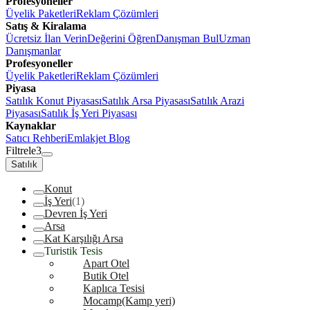
Profesyoneller
Üyelik Paketleri
Reklam Çözümleri
Satış & Kiralama
Ücretsiz İlan Verin
Değerini Öğren
Danışman Bul
Uzman
Danışmanlar
Profesyoneller
Üyelik Paketleri
Reklam Çözümleri
Piyasa
Satılık Konut Piyasası
Satılık Arsa Piyasası
Satılık Arazi
Piyasası
Satılık İş Yeri Piyasası
Kaynaklar
Satıcı Rehberi
Emlakjet Blog
Filtrele
3
Satılık
Konut
İş Yeri
(1)
Devren İş Yeri
Arsa
Kat Karşılığı Arsa
Turistik Tesis
Apart Otel
Butik Otel
Kaplıca Tesisi
Mocamp(Kamp yeri)