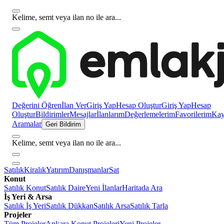
Kelime, semt veya ilan no ile ara...
Değerini Öğren
İlan Ver
Giriş Yap
Hesap Oluştur
Giriş Yap
Hesap
Oluştur
Bildirimler
Mesajlar
İlanlarım
Değerlemelerim
Favorilerim
Kayı
Aramalar
Geri Bildirim
Kelime, semt veya ilan no ile ara...
Satılık
Kiralık
Yatırım
Danışmanlar
Sat
Konut
Satılık Konut
Satılık Daire
Yeni İlanlar
Haritada Ara
İş Yeri & Arsa
Satılık İş Yeri
Satılık Dükkan
Satılık Arsa
Satılık Tarla
Projeler
Tüm Projeler
Ankara Konut Projeleri
Yeni Projeler