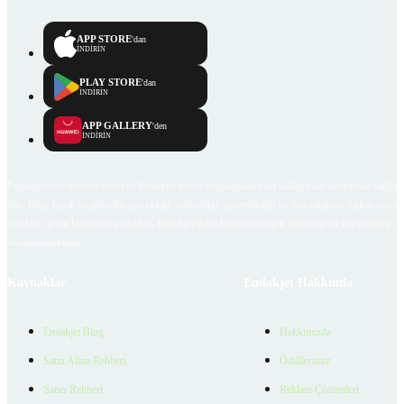
APP STORE
'dan
İNDİRİN
PLAY STORE
'dan
İNDİRİN
APP GALLERY
'den
İNDİRİN
Emlakjet.com internet sitesi ve Emlakjet mobil uygulamalarında kullanıcılar tarafından sağlana
ilan, bilgi, içerik ve görselin gerçekliği, orijinalliği, güvenilirliği ve doğruluğuna ilişkin soru
içerikleri giren kullanıcıya ait olup, Emlakjet'in bu hususlarla ilgili herhangi bir sorumluluğu
bulunmamaktadır.
Kaynaklar
Emlakjet Hakkında
Emlakjet Blog
Hakkımızda
Satın Alma Rehberi
Ödüllerimiz
Satıcı Rehberi
Reklam Çözümleri