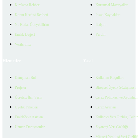
Kiralama Rehberi
Kurumsal Materyaller
Konut Kredisi Rehberi
İnsan Kaynakları
Ne Kadar Ödeyebilirim
İletişim
Emlak Değeri
Yardım
Verilerimiz
Hizmetler
Yasal
Danışman Bul
Kullanım Koşulları
Projeler
Bireysel Üyelik Sözleşmesi
Ücretsiz İlan Verin
Çerez Politikası ve Aydınlat
Üyelik Paketleri
Çerez Ayarları
EmlakZeka Asistan
Kullanıcı Veri Gizliliği Bildi
Uzman Danışmanlar
Ziyaretçi Veri Gizliliği
Müşteri Yetkilisi Veri Gizlili