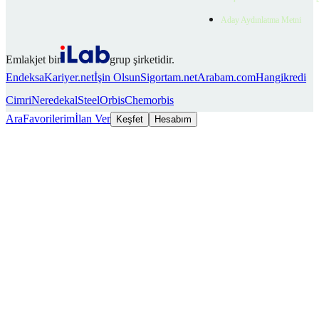
Aday Aydınlatma Metni
Emlakjet bir
grup şirketidir.
Endeksa
Kariyer.net
İşin Olsun
Sigortam.net
Arabam.com
Hangikredi
Cimri
Neredekal
SteelOrbis
Chemorbis
Ara
Favorilerim
İlan Ver
Keşfet
Hesabım