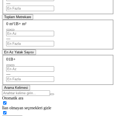
—
Toplam Metrekare
0 m²
1B+ m²
—
En Az Yatak Sayısı
0
1B+
—
Arama Kelimesi
Otomatik ara
İlan olmayan seçenekleri gizle