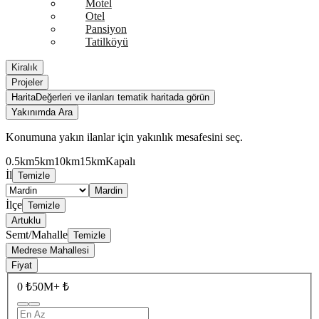
Motel
Otel
Pansiyon
Tatilköyü
Kiralık
Projeler
Harita
Değerleri ve ilanları tematik haritada görün
Yakınımda Ara
Konumuna yakın ilanlar için yakınlık mesafesini seç.
0.5km
5km
10km
15km
Kapalı
İl
Temizle
Mardin
İlçe
Temizle
Artuklu
Semt/Mahalle
Temizle
Medrese Mahallesi
Fiyat
0 ₺
50M+ ₺