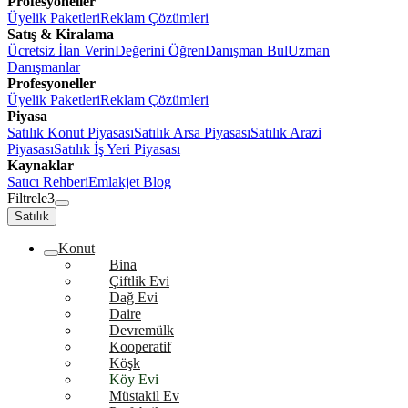
Profesyoneller
Üyelik Paketleri
Reklam Çözümleri
Satış & Kiralama
Ücretsiz İlan Verin
Değerini Öğren
Danışman Bul
Uzman
Danışmanlar
Profesyoneller
Üyelik Paketleri
Reklam Çözümleri
Piyasa
Satılık Konut Piyasası
Satılık Arsa Piyasası
Satılık Arazi
Piyasası
Satılık İş Yeri Piyasası
Kaynaklar
Satıcı Rehberi
Emlakjet Blog
Filtrele
3
Satılık
Konut
Bina
Çiftlik Evi
Dağ Evi
Daire
Devremülk
Kooperatif
Köşk
Köy Evi
Müstakil Ev