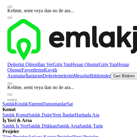
Kelime, semt veya ilan no ile ara...
Değerini Öğren
İlan Ver
Giriş Yap
Hesap Oluştur
Giriş Yap
Hesap
Oluştur
Favorilerim
Kayıtlı
Aramalar
İlanlarım
Değerlemelerim
Mesajlar
Bildirimler
Geri Bildirim
Kelime, semt veya ilan no ile ara...
Satılık
Kiralık
Yatırım
Danışmanlar
Sat
Konut
Satılık Konut
Satılık Daire
Yeni İlanlar
Haritada Ara
İş Yeri & Arsa
Satılık İş Yeri
Satılık Dükkan
Satılık Arsa
Satılık Tarla
Projeler
Tüm Projeler
Ankara Konut Projeleri
Yeni Projeler