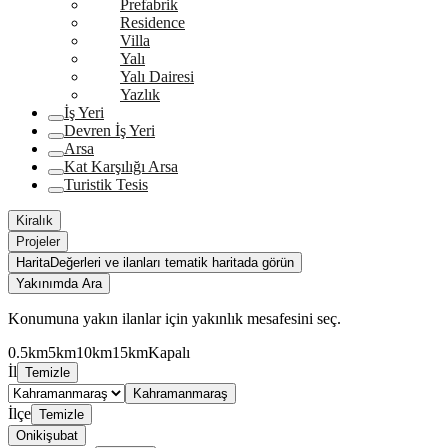
Prefabrik
Residence
Villa
Yalı
Yalı Dairesi
Yazlık
İş Yeri
Devren İş Yeri
Arsa
Kat Karşılığı Arsa
Turistik Tesis
Kiralık
Projeler
Harita
Değerleri ve ilanları tematik haritada görün
Yakınımda Ara
Konumuna yakın ilanlar için yakınlık mesafesini seç.
0.5km
5km
10km
15km
Kapalı
İl
Temizle
Kahramanmaraş
İlçe
Temizle
Onikişubat