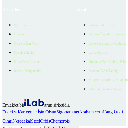
Hizmetler
Yasal
Danışman Bul
Kullanım Koşulları
Projeler
Bireysel Üyelik Sözleşmesi
Ücretsiz İlan Verin
Çerez Politikası ve Aydınlat
Üyelik Paketleri
Çerez Ayarları
EmlakZeka Asistan
Kullanıcı Veri Gizliliği Bildi
Uzman Danışmanlar
Ziyaretçi Veri Gizliliği
Müşteri Yetkilisi Veri Gizlili
Aday Aydınlatma Metni
Emlakjet bir
grup şirketidir.
Endeksa
Kariyer.net
İşin Olsun
Sigortam.net
Arabam.com
Hangikredi
Cimri
Neredekal
SteelOrbis
Chemorbis