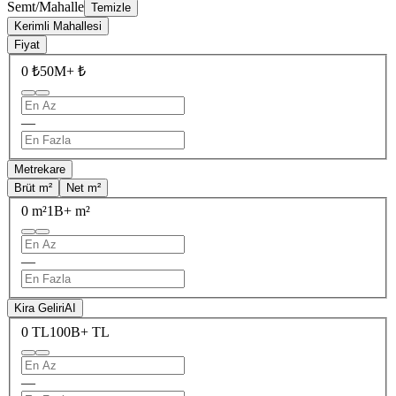
Semt/Mahalle
Temizle
Kerimli Mahallesi
Fiyat
0 ₺
50M+ ₺
—
Metrekare
Brüt m²
Net m²
0 m²
1B+ m²
—
Kira Geliri
AI
0 TL
100B+ TL
—