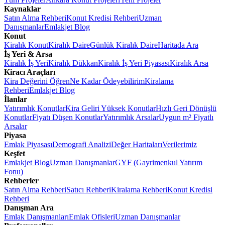
Kaynaklar
Satın Alma Rehberi
Konut Kredisi Rehberi
Uzman
Danışmanlar
Emlakjet Blog
Konut
Kiralık Konut
Kiralık Daire
Günlük Kiralık Daire
Haritada Ara
İş Yeri & Arsa
Kiralık İş Yeri
Kiralık Dükkan
Kiralık İş Yeri Piyasası
Kiralık Arsa
Kiracı Araçları
Kira Değerini Öğren
Ne Kadar Ödeyebilirim
Kiralama
Rehberi
Emlakjet Blog
İlanlar
Yatırımlık Konutlar
Kira Geliri Yüksek Konutlar
Hızlı Geri Dönüşlü
Konutlar
Fiyatı Düşen Konutlar
Yatırımlık Arsalar
Uygun m² Fiyatlı
Arsalar
Piyasa
Emlak Piyasası
Demografi Analizi
Değer Haritaları
Verilerimiz
Keşfet
Emlakjet Blog
Uzman Danışmanlar
GYF (Gayrimenkul Yatırım
Fonu)
Rehberler
Satın Alma Rehberi
Satıcı Rehberi
Kiralama Rehberi
Konut Kredisi
Rehberi
Danışman Ara
Emlak Danışmanları
Emlak Ofisleri
Uzman Danışmanlar