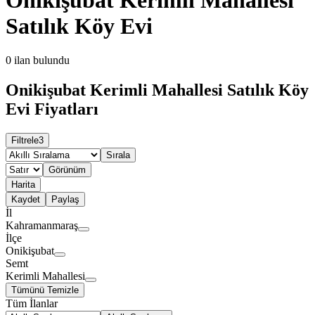
Satılık Köy Evi
0
ilan bulundu
Onikişubat Kerimli Mahallesi Satılık Köy
Evi Fiyatları
Filtrele
3
Sırala
Görünüm
Harita
Kaydet
Paylaş
İl
Kahramanmaraş
İlçe
Onikişubat
Semt
Kerimli Mahallesi
Tümünü Temizle
Tüm İlanlar