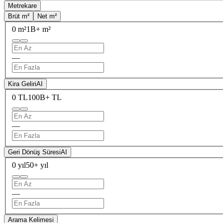
Metrekare
Brüt m²
Net m²
0 m²
1B+ m²
—
Kira Geliri
AI
0 TL
100B+ TL
—
Geri Dönüş Süresi
AI
0 yıl
50+ yıl
—
Arama Kelimesi