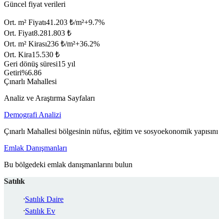
Güncel fiyat verileri
Ort. m² Fiyatı
41.203 ₺/m²
+
9.7
%
Ort. Fiyat
8.281.803 ₺
Ort. m² Kirası
236 ₺/m²
+
36.2
%
Ort. Kira
15.530 ₺
Geri dönüş süresi
15 yıl
Getiri
%6.86
Çınarlı Mahallesi
Analiz ve Araştırma Sayfaları
Demografi Analizi
Çınarlı Mahallesi bölgesinin nüfus, eğitim ve sosyoekonomik yapısını
Emlak Danışmanları
Bu bölgedeki emlak danışmanlarını bulun
Satılık
Satılık Daire
Satılık Ev