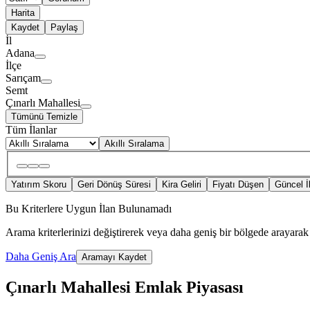
Harita
Kaydet
Paylaş
İl
Adana
İlçe
Sarıçam
Semt
Çınarlı Mahallesi
Tümünü Temizle
Tüm İlanlar
Akıllı Sıralama
Yatırım Skoru
Geri Dönüş Süresi
Kira Geliri
Fiyatı Düşen
Güncel İ
Bu Kriterlere Uygun İlan Bulunamadı
Arama kriterlerinizi değiştirerek veya daha geniş bir bölgede arayarak 
Daha Geniş Ara
Aramayı Kaydet
Çınarlı Mahallesi Emlak Piyasası