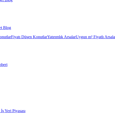
et Blog
onutlar
Fiyatı Düşen Konutlar
Yatırımlık Arsalar
Uygun m² Fiyatlı Arsala
hberi
k İş Yeri Piyasası