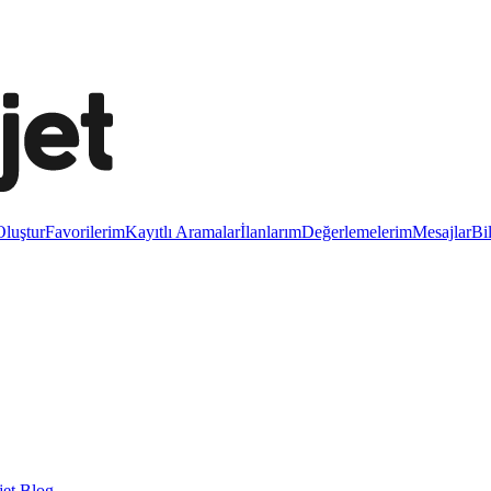
luştur
Favorilerim
Kayıtlı Aramalar
İlanlarım
Değerlemelerim
Mesajlar
Bi
et Blog