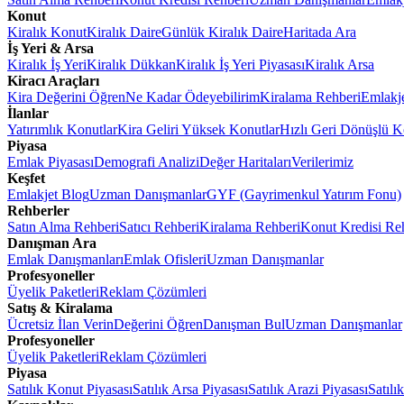
Konut
Kiralık Konut
Kiralık Daire
Günlük Kiralık Daire
Haritada Ara
İş Yeri & Arsa
Kiralık İş Yeri
Kiralık Dükkan
Kiralık İş Yeri Piyasası
Kiralık Arsa
Kiracı Araçları
Kira Değerini Öğren
Ne Kadar Ödeyebilirim
Kiralama Rehberi
Emlakj
İlanlar
Yatırımlık Konutlar
Kira Geliri Yüksek Konutlar
Hızlı Geri Dönüşlü K
Piyasa
Emlak Piyasası
Demografi Analizi
Değer Haritaları
Verilerimiz
Keşfet
Emlakjet Blog
Uzman Danışmanlar
GYF (Gayrimenkul Yatırım Fonu)
Rehberler
Satın Alma Rehberi
Satıcı Rehberi
Kiralama Rehberi
Konut Kredisi Re
Danışman Ara
Emlak Danışmanları
Emlak Ofisleri
Uzman Danışmanlar
Profesyoneller
Üyelik Paketleri
Reklam Çözümleri
Satış & Kiralama
Ücretsiz İlan Verin
Değerini Öğren
Danışman Bul
Uzman Danışmanlar
Profesyoneller
Üyelik Paketleri
Reklam Çözümleri
Piyasa
Satılık Konut Piyasası
Satılık Arsa Piyasası
Satılık Arazi Piyasası
Satılı