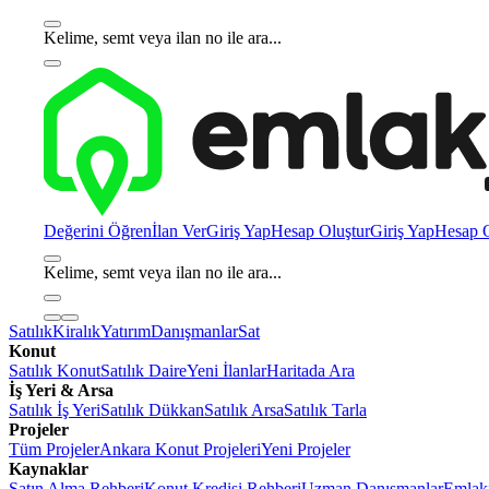
Kelime, semt veya ilan no ile ara...
Değerini Öğren
İlan Ver
Giriş Yap
Hesap Oluştur
Giriş Yap
Hesap O
Kelime, semt veya ilan no ile ara...
Satılık
Kiralık
Yatırım
Danışmanlar
Sat
Konut
Satılık Konut
Satılık Daire
Yeni İlanlar
Haritada Ara
İş Yeri & Arsa
Satılık İş Yeri
Satılık Dükkan
Satılık Arsa
Satılık Tarla
Projeler
Tüm Projeler
Ankara Konut Projeleri
Yeni Projeler
Kaynaklar
Satın Alma Rehberi
Konut Kredisi Rehberi
Uzman Danışmanlar
Emlakj