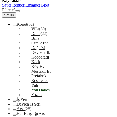
Kaynaklar
Satıcı Rehberi
Emlakjet Blog
Filtrele
3
Satılık
Konut
(52)
Villa
(30)
Daire
(22)
Bina
Çiftlik Evi
Dağ Evi
Devremülk
Kooperatif
Köşk
Köy Evi
Müstakil Ev
Prefabrik
Residence
Yalı
Yalı Dairesi
Yazlık
İş Yeri
Devren İş Yeri
Arsa
(28)
Kat Karşılığı Arsa