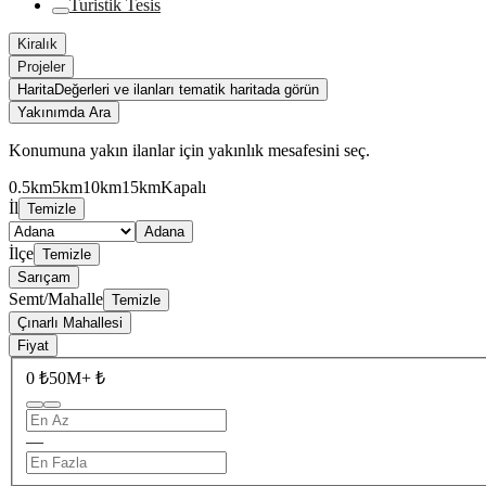
Turistik Tesis
Kiralık
Projeler
Harita
Değerleri ve ilanları tematik haritada görün
Yakınımda Ara
Konumuna yakın ilanlar için yakınlık mesafesini seç.
0.5km
5km
10km
15km
Kapalı
İl
Temizle
Adana
İlçe
Temizle
Sarıçam
Semt/Mahalle
Temizle
Çınarlı Mahallesi
Fiyat
0 ₺
50M+ ₺
—