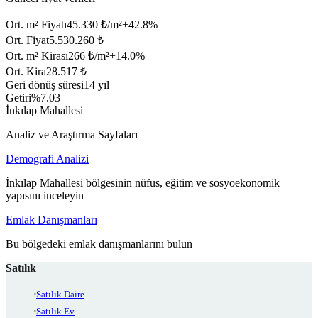
Ort. m² Fiyatı
45.330 ₺/m²
+
42.8
%
Ort. Fiyat
5.530.260 ₺
Ort. m² Kirası
266 ₺/m²
+
14.0
%
Ort. Kira
28.517 ₺
Geri dönüş süresi
14 yıl
Getiri
%7.03
İnkılap Mahallesi
Analiz ve Araştırma Sayfaları
Demografi Analizi
İnkılap Mahallesi bölgesinin nüfus, eğitim ve sosyoekonomik
yapısını inceleyin
Emlak Danışmanları
Bu bölgedeki emlak danışmanlarını bulun
Satılık
Satılık Daire
Satılık Ev