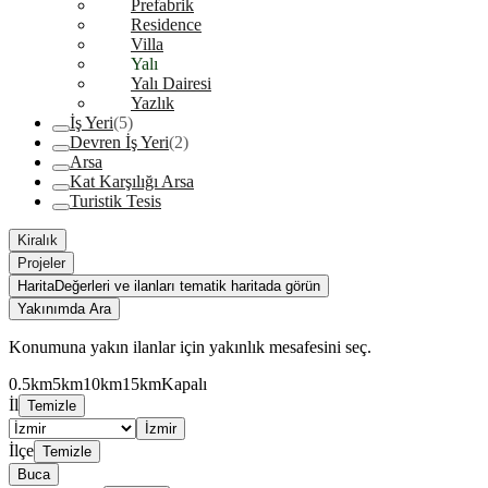
Prefabrik
Residence
Villa
Yalı
Yalı Dairesi
Yazlık
İş Yeri
(5)
Devren İş Yeri
(2)
Arsa
Kat Karşılığı Arsa
Turistik Tesis
Kiralık
Projeler
Harita
Değerleri ve ilanları tematik haritada görün
Yakınımda Ara
Konumuna yakın ilanlar için yakınlık mesafesini seç.
0.5km
5km
10km
15km
Kapalı
İl
Temizle
İzmir
İlçe
Temizle
Buca