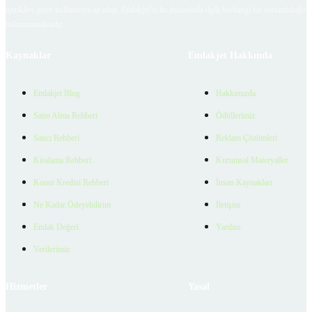
içerikleri giren kullanıcıya ait olup, Emlakjet'in bu hususlarla ilgili herhangi bir sorumluluğu
bulunmamaktadır.
Kaynaklar
Emlakjet Hakkında
Emlakjet Blog
Hakkımızda
Satın Alma Rehberi
Ödüllerimiz
Satıcı Rehberi
Reklam Çözümleri
Kiralama Rehberi
Kurumsal Materyaller
Konut Kredisi Rehberi
İnsan Kaynakları
Ne Kadar Ödeyebilirim
İletişim
Emlak Değeri
Yardım
Verilerimiz
Hizmetler
Yasal