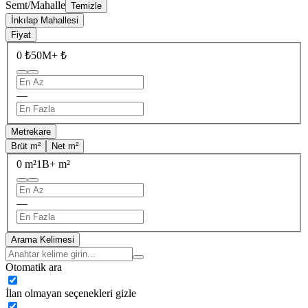
Semt/Mahalle
Temizle
İnkılap Mahallesi
Fiyat
0 ₺
50M+ ₺
—
Metrekare
Brüt m²
Net m²
0 m²
1B+ m²
—
Arama Kelimesi
Otomatik ara
İlan olmayan seçenekleri gizle