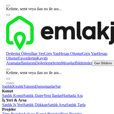
Kelime, semt veya ilan no ile ara...
Değerini Öğren
İlan Ver
Giriş Yap
Hesap Oluştur
Giriş Yap
Hesap
Oluştur
Favorilerim
Kayıtlı
Aramalar
İlanlarım
Değerlemelerim
Mesajlar
Bildirimler
Geri Bildirim
Kelime, semt veya ilan no ile ara...
Satılık
Kiralık
Yatırım
Danışmanlar
Sat
Konut
Satılık Konut
Satılık Daire
Yeni İlanlar
Haritada Ara
İş Yeri & Arsa
Satılık İş Yeri
Satılık Dükkan
Satılık Arsa
Satılık Tarla
Projeler
Tüm Projeler
Ankara Konut Projeleri
Yeni Projeler