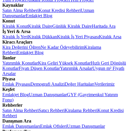
Kaynaklar
Satın Alma Rehberi
Konut Kredisi Rehberi
Uzman
Danışmanlar
Emlakjet Blog
Konut
Kiralık Konut
Kiralık Daire
Günlük Kiralık Daire
Haritada Ara
İş Yeri & Arsa
Kiralık İş Yeri
Kiralık Dükkan
Kiralık İş Yeri Piyasası
Kiralık Arsa
Kiracı Araçları
Kira Değerini Öğren
Ne Kadar Ödeyebilirim
Kiralama
Rehberi
Emlakjet Blog
İlanlar
Yatırımlık Konutlar
Kira Geliri Yüksek Konutlar
Hızlı Geri Dönüşlü
Konutlar
Fiyatı Düşen Konutlar
Yatırımlık Arsalar
Uygun m² Fiyatlı
Arsalar
Piyasa
Emlak Piyasası
Demografi Analizi
Değer Haritaları
Verilerimiz
Keşfet
Emlakjet Blog
Uzman Danışmanlar
GYF (Gayrimenkul Yatırım
Fonu)
Rehberler
Satın Alma Rehberi
Satıcı Rehberi
Kiralama Rehberi
Konut Kredisi
Rehberi
Danışman Ara
Emlak Danışmanları
Emlak Ofisleri
Uzman Danışmanlar