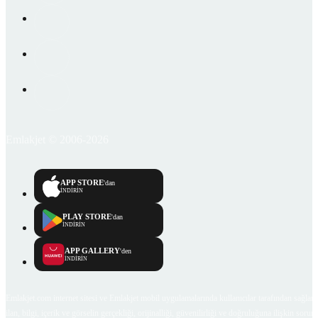
Emlakjet © 2006-2026
APP STORE
'dan
İNDİRİN
PLAY STORE
'dan
İNDİRİN
APP GALLERY
'den
İNDİRİN
Emlakjet.com internet sitesi ve Emlakjet mobil uygulamalarında kullanıcılar tarafından sağlana
ilan, bilgi, içerik ve görselin gerçekliği, orijinalliği, güvenilirliği ve doğruluğuna ilişkin soru