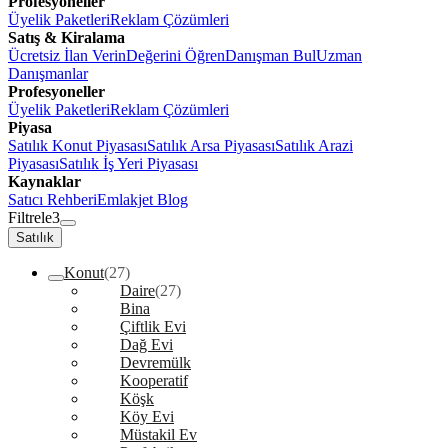
Profesyoneller
Üyelik Paketleri
Reklam Çözümleri
Satış & Kiralama
Ücretsiz İlan Verin
Değerini Öğren
Danışman Bul
Uzman
Danışmanlar
Profesyoneller
Üyelik Paketleri
Reklam Çözümleri
Piyasa
Satılık Konut Piyasası
Satılık Arsa Piyasası
Satılık Arazi
Piyasası
Satılık İş Yeri Piyasası
Kaynaklar
Satıcı Rehberi
Emlakjet Blog
Filtrele
3
Satılık
Konut
(27)
Daire
(27)
Bina
Çiftlik Evi
Dağ Evi
Devremülk
Kooperatif
Köşk
Köy Evi
Müstakil Ev