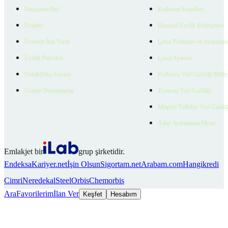
Danışman Bul
Kullanım Koşulları
Projeler
Bireysel Üyelik Sözleşmesi
Ücretsiz İlan Verin
Çerez Politikası ve Aydınlat
Üyelik Paketleri
Çerez Ayarları
EmlakZeka Asistan
Kullanıcı Veri Gizliliği Bildi
Uzman Danışmanlar
Ziyaretçi Veri Gizliliği
Müşteri Yetkilisi Veri Gizlili
Aday Aydınlatma Metni
Emlakjet bir
grup şirketidir.
Endeksa
Kariyer.net
İşin Olsun
Sigortam.net
Arabam.com
Hangikredi
Cimri
Neredekal
SteelOrbis
Chemorbis
Ara
Favorilerim
İlan Ver
Keşfet
Hesabım