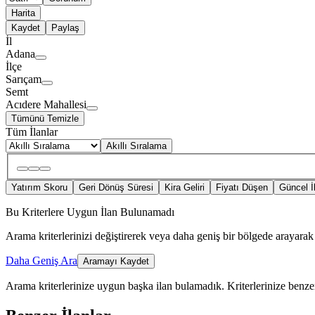
Harita
Kaydet
Paylaş
İl
Adana
İlçe
Sarıçam
Semt
Acıdere Mahallesi
Tümünü Temizle
Tüm İlanlar
Akıllı Sıralama
Yatırım Skoru
Geri Dönüş Süresi
Kira Geliri
Fiyatı Düşen
Güncel İ
Bu Kriterlere Uygun İlan Bulunamadı
Arama kriterlerinizi değiştirerek veya daha geniş bir bölgede arayarak 
Daha Geniş Ara
Aramayı Kaydet
Arama kriterlerinize uygun başka ilan bulamadık.
Kriterlerinize benzer