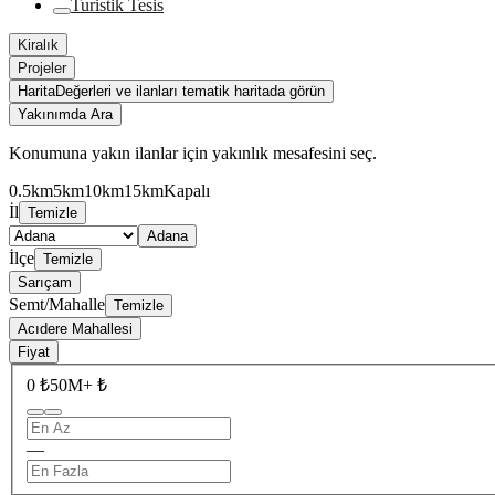
Turistik Tesis
Kiralık
Projeler
Harita
Değerleri ve ilanları tematik haritada görün
Yakınımda Ara
Konumuna yakın ilanlar için yakınlık mesafesini seç.
0.5km
5km
10km
15km
Kapalı
İl
Temizle
Adana
İlçe
Temizle
Sarıçam
Semt/Mahalle
Temizle
Acıdere Mahallesi
Fiyat
0 ₺
50M+ ₺
—