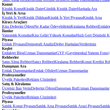
Konut
Kiralık Konut
Kiralık Daire
Günlük Kiralık Daire
Haritada Ara
İş Yeri & Arsa
Kiralık İş Yeri
Kiralık Dükkan
Kiralık İş Yeri Piyasası
Kiralık Arsa
Kiracı Araçları
Kira Değerini Öğren
Ne Kadar Ödeyebilirim
Kiralama Rehberi
Emlakj
İlanlar
Yatırımlık Konutlar
Kira Geliri Yüksek Konutlar
Hızlı Geri Dönüşlü K
Piyasa
Emlak Piyasası
Demografi Analizi
Değer Haritaları
Verilerimiz
Keşfet
Emlakjet Blog
Uzman Danışmanlar
GYF (Gayrimenkul Yatırım Fonu)
Rehberler
Satın Alma Rehberi
Satıcı Rehberi
Kiralama Rehberi
Konut Kredisi Re
Danışman Ara
Emlak Danışmanları
Emlak Ofisleri
Uzman Danışmanlar
Profesyoneller
Üyelik Paketleri
Reklam Çözümleri
Satış & Kiralama
Ücretsiz İlan Verin
Değerini Öğren
Danışman Bul
Uzman Danışmanlar
Profesyoneller
Üyelik Paketleri
Reklam Çözümleri
Piyasa
Satılık Konut Piyasası
Satılık Arsa Piyasası
Satılık Arazi Piyasası
Satılı