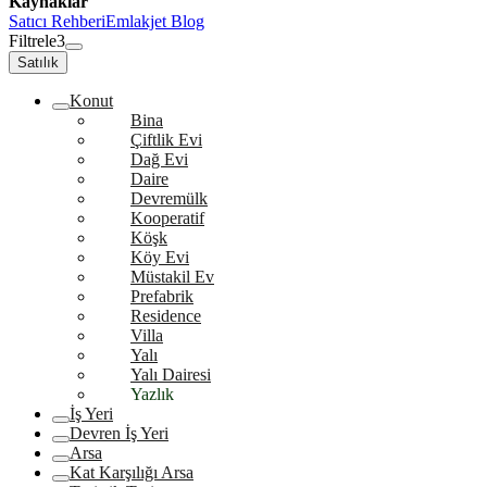
Kaynaklar
Satıcı Rehberi
Emlakjet Blog
Filtrele
3
Satılık
Konut
Bina
Çiftlik Evi
Dağ Evi
Daire
Devremülk
Kooperatif
Köşk
Köy Evi
Müstakil Ev
Prefabrik
Residence
Villa
Yalı
Yalı Dairesi
Yazlık
İş Yeri
Devren İş Yeri
Arsa
Kat Karşılığı Arsa