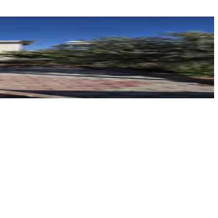
SEZİK GAYRİMENKUL
Abdülselam Ülez
kil Ev
Ara