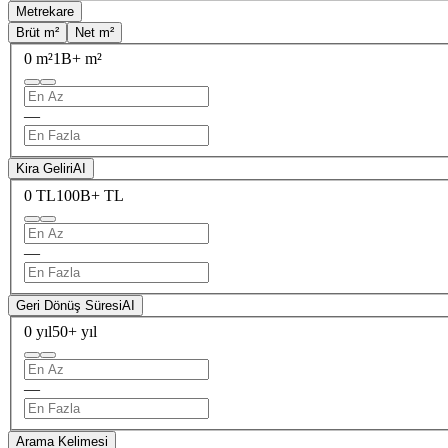
Metrekare
Brüt m²
Net m²
0 m²
1B+ m²
—
Kira Geliri
AI
0 TL
100B+ TL
—
Geri Dönüş Süresi
AI
0 yıl
50+ yıl
—
Arama Kelimesi