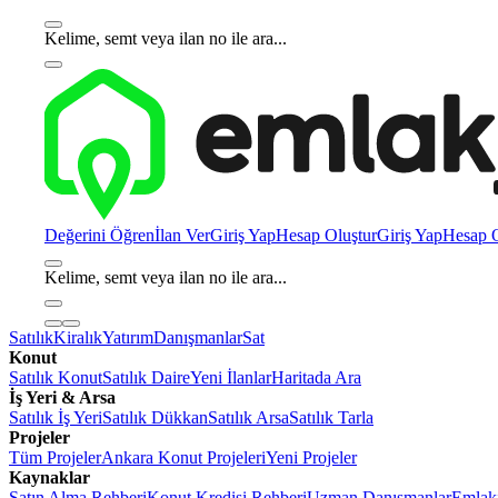
Kelime, semt veya ilan no ile ara...
Değerini Öğren
İlan Ver
Giriş Yap
Hesap Oluştur
Giriş Yap
Hesap O
Kelime, semt veya ilan no ile ara...
Satılık
Kiralık
Yatırım
Danışmanlar
Sat
Konut
Satılık Konut
Satılık Daire
Yeni İlanlar
Haritada Ara
İş Yeri & Arsa
Satılık İş Yeri
Satılık Dükkan
Satılık Arsa
Satılık Tarla
Projeler
Tüm Projeler
Ankara Konut Projeleri
Yeni Projeler
Kaynaklar
Satın Alma Rehberi
Konut Kredisi Rehberi
Uzman Danışmanlar
Emlakj