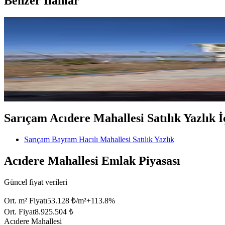
Benzer İlanlar
MANZARALI
Sarıçam Bayramhacılı'da 280 M²
Sarıçam, Bayram Hacılı Mahallesi
1+1
·
280 m²
·
Müstakil
·
17.08.2025
3.650.000 ₺
Geri Dönüş:
18 yıl
Sarıçam Acıdere Mahallesi Satılık Yazlık İç
Sarıçam Bayram Hacılı Mahallesi Satılık Yazlık
Acıdere Mahallesi Emlak Piyasası
Güncel fiyat verileri
Ort. m² Fiyatı
53.128 ₺/m²
+
113.8
%
Ort. Fiyat
8.925.504 ₺
Acıdere Mahallesi