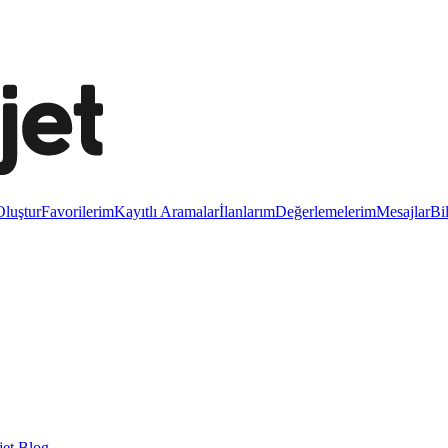
luştur
Favorilerim
Kayıtlı Aramalar
İlanlarım
Değerlemelerim
Mesajlar
Bi
et Blog