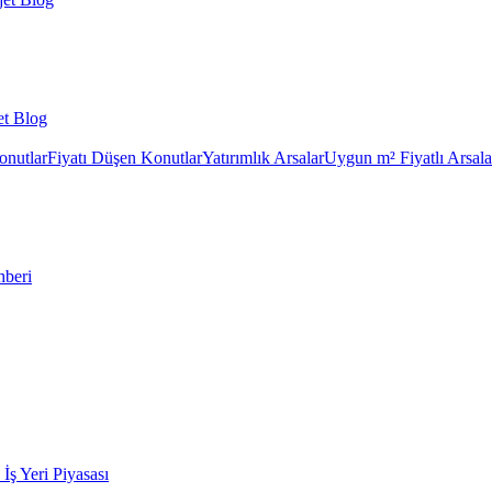
et Blog
onutlar
Fiyatı Düşen Konutlar
Yatırımlık Arsalar
Uygun m² Fiyatlı Arsala
hberi
k İş Yeri Piyasası