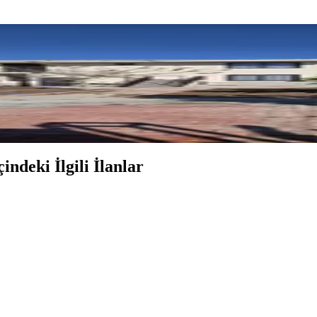
 Kullanım Alanı 163 M² Tapu'lu Komple Satılık Müsta
indeki İlgili İlanlar