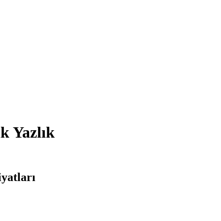
ık Yazlık
iyatları