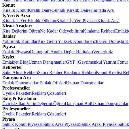
Konut
Kiralık Konut
Kiralık Daire
Günlük Kiralık Daire
Haritada Ara
İş Yeri & Arsa
Kiralık İş Yeri
Kiralık Dükkan
Kiralık İş Yeri Piyasası
Kiralık Arsa
Kiracı Araçları
Kira Değerini Öğren
Ne Kadar Ödeyebilirim
Kiralama Rehberi
Emlakj
İlanlar
Yatırımlık Konutlar
Kira Geliri Yüksek Konutlar
Hızlı Geri Dönüşlü K
Piyasa
Emlak Piyasası
Demografi Analizi
Değer Haritaları
Verilerimiz
Keşfet
Emlakjet Blog
Uzman Danışmanlar
GYF (Gayrimenkul Yatırım Fonu)
Rehberler
Satın Alma Rehberi
Satıcı Rehberi
Kiralama Rehberi
Konut Kredisi Re
Danışman Ara
Emlak Danışmanları
Emlak Ofisleri
Uzman Danışmanlar
Profesyoneller
Üyelik Paketleri
Reklam Çözümleri
Satış & Kiralama
Ücretsiz İlan Verin
Değerini Öğren
Danışman Bul
Uzman Danışmanlar
Profesyoneller
Üyelik Paketleri
Reklam Çözümleri
Piyasa
Satılık Konut Piyasası
Satılık Arsa Piyasası
Satılık Arazi Piyasası
Satılı