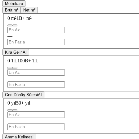
Metrekare
Brüt m²
Net m²
0 m²
1B+ m²
—
Kira Geliri
AI
0 TL
100B+ TL
—
Geri Dönüş Süresi
AI
0 yıl
50+ yıl
—
Arama Kelimesi