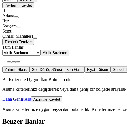
Paylaş
Kaydet
İl
Adana
İlçe
Sarıçam
Semt
Çınarlı Mahallesi
Tümünü Temizle
Tüm İlanlar
Akıllı Sıralama
Yatırım Skoru
Geri Dönüş Süresi
Kira Geliri
Fiyatı Düşen
Güncel İ
Bu Kriterlere Uygun İlan Bulunamadı
Arama kriterlerinizi değiştirerek veya daha geniş bir bölgede arayarak 
Daha Geniş Ara
Aramayı Kaydet
Arama kriterlerinize uygun başka ilan bulamadık.
Kriterlerinize benzer
Benzer İlanlar