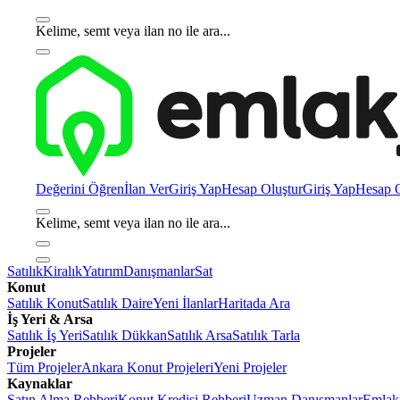
Kelime, semt veya ilan no ile ara...
Değerini Öğren
İlan Ver
Giriş Yap
Hesap Oluştur
Giriş Yap
Hesap O
Kelime, semt veya ilan no ile ara...
Satılık
Kiralık
Yatırım
Danışmanlar
Sat
Konut
Satılık Konut
Satılık Daire
Yeni İlanlar
Haritada Ara
İş Yeri & Arsa
Satılık İş Yeri
Satılık Dükkan
Satılık Arsa
Satılık Tarla
Projeler
Tüm Projeler
Ankara Konut Projeleri
Yeni Projeler
Kaynaklar
Satın Alma Rehberi
Konut Kredisi Rehberi
Uzman Danışmanlar
Emlakj