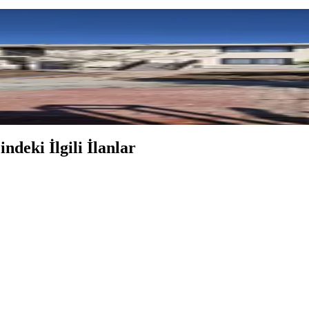
 Kullanım Alanı 163 M² Tapu'lu Komple Satılık Müsta
ndeki İlgili İlanlar