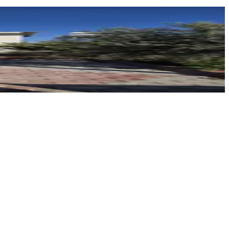
SEZİK GAYRİMENKUL
Abdülselam Ülez
kil Ev
Ara