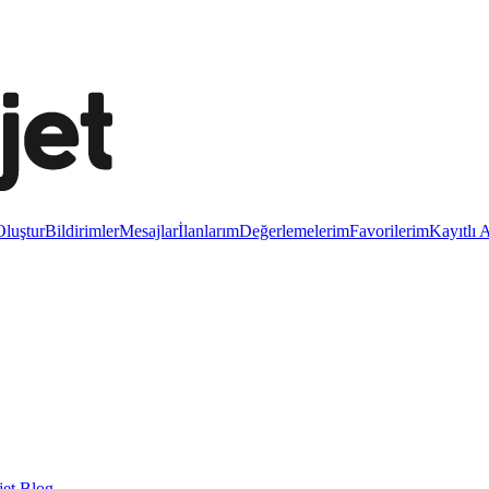
luştur
Bildirimler
Mesajlar
İlanlarım
Değerlemelerim
Favorilerim
Kayıtlı 
et Blog