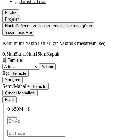
Turistik Tesis
Kiralık
Projeler
Harita
Değerleri ve ilanları tematik haritada görün
Yakınımda Ara
Konumuna yakın ilanlar için yakınlık mesafesini seç.
0.5km
5km
10km
15km
Kapalı
İl
Temizle
Adana
İlçe
Temizle
Sarıçam
Semt/Mahalle
Temizle
Çınarlı Mahallesi
Fiyat
0 ₺
50M+ ₺
—