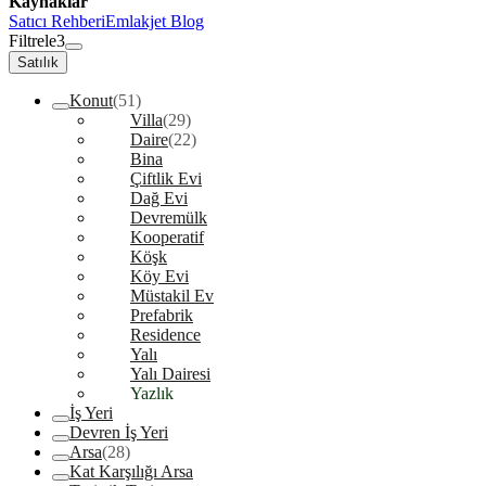
Kaynaklar
Satıcı Rehberi
Emlakjet Blog
Filtrele
3
Satılık
Konut
(51)
Villa
(29)
Daire
(22)
Bina
Çiftlik Evi
Dağ Evi
Devremülk
Kooperatif
Köşk
Köy Evi
Müstakil Ev
Prefabrik
Residence
Yalı
Yalı Dairesi
Yazlık
İş Yeri
Devren İş Yeri
Arsa
(28)
Kat Karşılığı Arsa