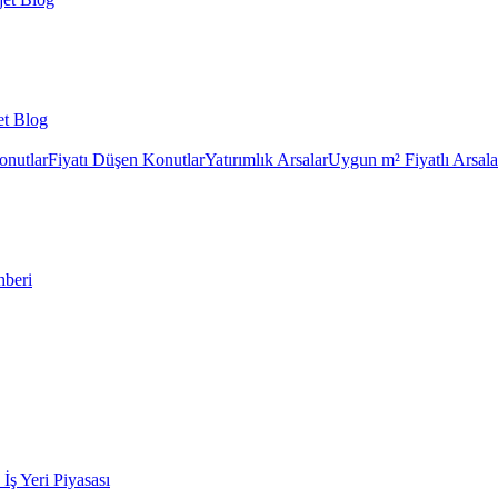
et Blog
onutlar
Fiyatı Düşen Konutlar
Yatırımlık Arsalar
Uygun m² Fiyatlı Arsala
hberi
k İş Yeri Piyasası