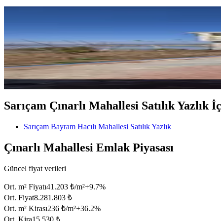
MANZARALI
Sarıçam Bayramhacılı'da 280 M²
Sarıçam, Bayram Hacılı Mahallesi
1+1
·
280 m²
·
Müstakil
·
17.08.2025
3.650.000 ₺
Geri Dönüş:
18 yıl
Sarıçam Çınarlı Mahallesi Satılık Yazlık İçi
Sarıçam Bayram Hacılı Mahallesi Satılık Yazlık
Çınarlı Mahallesi Emlak Piyasası
Güncel fiyat verileri
Ort. m² Fiyatı
41.203 ₺/m²
+
9.7
%
Ort. Fiyat
8.281.803 ₺
Ort. m² Kirası
236 ₺/m²
+
36.2
%
Ort. Kira
15.530 ₺