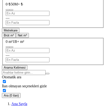
0 ₺
50M+ ₺
—
Metrekare
Brüt m²
Net m²
0 m²
1B+ m²
—
Arama Kelimesi
Otomatik ara
İlan olmayan seçenekleri gizle
Ara (0 ilan)
Ana Sayfa