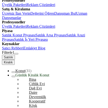
Profesyoneller
Üyelik Paketleri
Reklam Çözümleri
Satış & Kiralama
Ücretsiz İlan Verin
Değerini Öğren
Danışman Bul
Uzman
Danışmanlar
Profesyoneller
Üyelik Paketleri
Reklam Çözümleri
Piyasa
Satılık Konut Piyasası
Satılık Arsa Piyasası
Satılık Arazi
Piyasası
Satılık İş Yeri Piyasası
Kaynaklar
Satıcı Rehberi
Emlakjet Blog
Filtrele
1
Satılık
Kiralık
Konut
(31)
Günlük Kiralık Konut
Bina
Çiftlik Evi
Dağ Evi
Daire
Devremülk
Kooperatif
Köşk