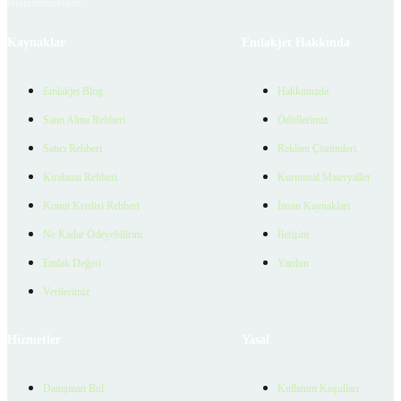
bulunmamaktadır.
Kaynaklar
Emlakjet Hakkında
Emlakjet Blog
Hakkımızda
Satın Alma Rehberi
Ödüllerimiz
Satıcı Rehberi
Reklam Çözümleri
Kiralama Rehberi
Kurumsal Materyaller
Konut Kredisi Rehberi
İnsan Kaynakları
Ne Kadar Ödeyebilirim
İletişim
Emlak Değeri
Yardım
Verilerimiz
Hizmetler
Yasal
Danışman Bul
Kullanım Koşulları