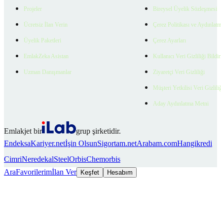
Projeler
Bireysel Üyelik Sözleşmesi
Ücretsiz İlan Verin
Çerez Politikası ve Aydınlat
Üyelik Paketleri
Çerez Ayarları
EmlakZeka Asistan
Kullanıcı Veri Gizliliği Bildi
Uzman Danışmanlar
Ziyaretçi Veri Gizliliği
Müşteri Yetkilisi Veri Gizlili
Aday Aydınlatma Metni
Emlakjet bir
grup şirketidir.
Endeksa
Kariyer.net
İşin Olsun
Sigortam.net
Arabam.com
Hangikredi
Cimri
Neredekal
SteelOrbis
Chemorbis
Ara
Favorilerim
İlan Ver
Keşfet
Hesabım