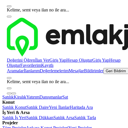
Kelime, semt veya ilan no ile ara...
Değerini Öğren
İlan Ver
Giriş Yap
Hesap Oluştur
Giriş Yap
Hesap
Oluştur
Favorilerim
Kayıtlı
Aramalar
İlanlarım
Değerlemelerim
Mesajlar
Bildirimler
Geri Bildirim
Kelime, semt veya ilan no ile ara...
Satılık
Kiralık
Yatırım
Danışmanlar
Sat
Konut
Satılık Konut
Satılık Daire
Yeni İlanlar
Haritada Ara
İş Yeri & Arsa
Satılık İş Yeri
Satılık Dükkan
Satılık Arsa
Satılık Tarla
Projeler
Tüm Projeler
Ankara Konut Projeleri
Yeni Projeler