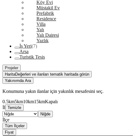
Köy Evi
Müstakil Ev
Prefabrik
Residence
Villa
Yalı
Yalı Dairesi
Yazlık
İş Yeri
(7)
Arsa
Turistik Tesis
Projeler
Harita
Değerleri ve ilanları tematik haritada görün
Yakınımda Ara
Konumuna yakın ilanlar için yakınlık mesafesini seç.
0.5km
5km
10km
15km
Kapalı
İl
Temizle
Niğde
İlçe
Tüm İlçeler
Fiyat