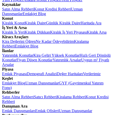
Kaynaklar
Satın Alma Rehberi
Konut Kredisi Rehberi
Uzman
Danışmanlar
Emlakjet Blog
Konut
Kiralık Konut
Kiralık Daire
Günlük Kiralık Daire
Haritada Ara
İş Yeri & Arsa
Kiralık İş Yeri
Kiralık Dükkan
Kiralık İş Yeri Piyasası
Kiralık Arsa
Kiracı Araçları
Kira Değerini Öğren
Ne Kadar Ödeyebilirim
Kiralama
Rehberi
Emlakjet Blog
İlanlar
Yatırımlık Konutlar
Kira Geliri Yüksek Konutlar
Hızlı Geri Dönüşlü
Konutlar
Fiyatı Düşen Konutlar
Yatırımlık Arsalar
Uygun m² Fiyatlı
Arsalar
Piyasa
Emlak Piyasası
Demografi Analizi
Değer Haritaları
Verilerimiz
Keşfet
Emlakjet Blog
Uzman Danışmanlar
GYF (Gayrimenkul Yatırım
Fonu)
Rehberler
Satın Alma Rehberi
Satıcı Rehberi
Kiralama Rehberi
Konut Kredisi
Rehberi
Danışman Ara
Emlak Danışmanları
Emlak Ofisleri
Uzman Danışmanlar