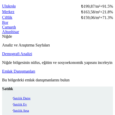
Ulukışla
₺
199,87/m²
+
91.5
%
Merkez
₺
163,58/m²
+
21.8
%
Çiftlik
₺
159,06/m²
+
71.3
%
Bor
Çamardı
Altunhisar
Niğde
Analiz ve Araştırma Sayfaları
Demografi Analizi
Niğde bölgesinin nüfus, eğitim ve sosyoekonomik yapısını inceleyin
Emlak Danışmanları
Bu bölgedeki emlak danışmanlarını bulun
Satılık
Satılık Daire
Satılık Ev
Satılık Arsa