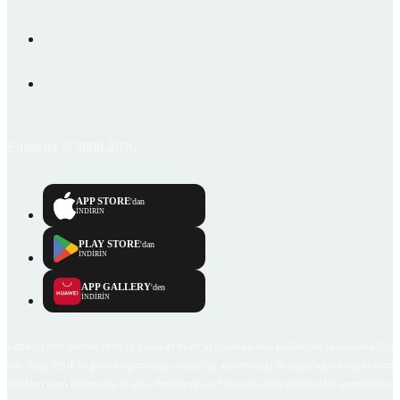
Emlakjet © 2006-2026
APP STORE
'dan
İNDİRİN
PLAY STORE
'dan
İNDİRİN
APP GALLERY
'den
İNDİRİN
Emlakjet.com internet sitesi ve Emlakjet mobil uygulamalarında kullanıcılar tarafından sağlana
ilan, bilgi, içerik ve görselin gerçekliği, orijinalliği, güvenilirliği ve doğruluğuna ilişkin soru
içerikleri giren kullanıcıya ait olup, Emlakjet'in bu hususlarla ilgili herhangi bir sorumluluğu