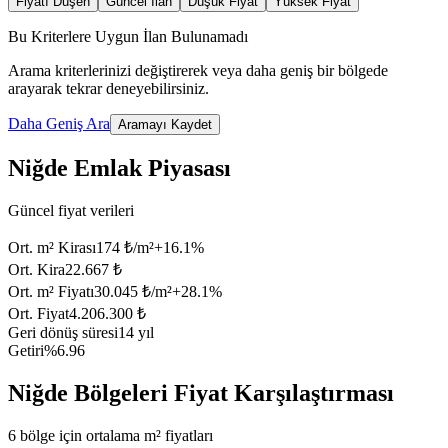
Fiyatı Düşen
Güncel İlan
Düşük Fiyat
Yüksek Fiyat
Bu Kriterlere Uygun İlan Bulunamadı
Arama kriterlerinizi değiştirerek veya daha geniş bir bölgede
arayarak tekrar deneyebilirsiniz.
Daha Geniş Ara
Aramayı Kaydet
Niğde Emlak Piyasası
Güncel fiyat verileri
Ort. m² Kirası
174 ₺/m²
+
16.1
%
Ort. Kira
22.667 ₺
Ort. m² Fiyatı
30.045 ₺/m²
+
28.1
%
Ort. Fiyat
4.206.300 ₺
Geri dönüş süresi
14 yıl
Getiri
%6.96
Niğde Bölgeleri Fiyat Karşılaştırması
6 bölge için ortalama m² fiyatları