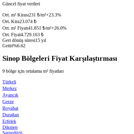
Güncel fiyat verileri
Ort. m² Kirası
231 ₺/m²
+
23.3
%
Ort. Kira
23.074 ₺
Ort. m² Fiyatı
41.851 ₺/m²
+
26.0
%
Ort. Fiyat
4.729.163 ₺
Geri dönüş süresi
15 yıl
Getiri
%6.62
Sinop Bölgeleri Fiyat Karşılaştırması
9 bölge için ortalama m² fiyatları
Türkeli
Merkez
Ayancık
Gerze
Boyabat
Durağan
Erfelek
Dikmen
Saraydüzü