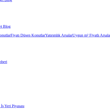
et Blog
onutlar
Fiyatı Düşen Konutlar
Yatırımlık Arsalar
Uygun m² Fiyatlı Arsala
hberi
k İş Yeri Piyasası