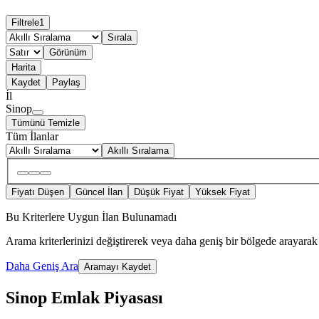
Filtrele
1
Sırala
Görünüm
Harita
Kaydet
Paylaş
İl
Sinop
Tümünü Temizle
Tüm İlanlar
Akıllı Sıralama
Fiyatı Düşen
Güncel İlan
Düşük Fiyat
Yüksek Fiyat
Bu Kriterlere Uygun İlan Bulunamadı
Arama kriterlerinizi değiştirerek veya daha geniş bir bölgede arayarak 
Daha Geniş Ara
Aramayı Kaydet
Sinop Emlak Piyasası