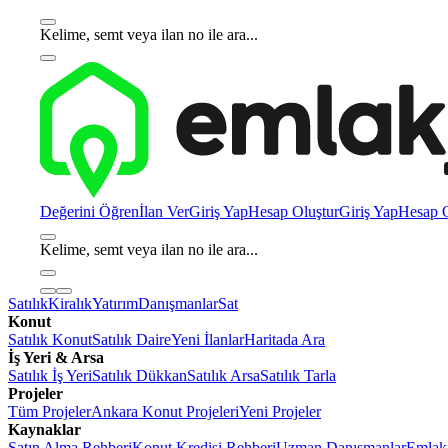
Kelime, semt veya ilan no ile ara...
Değerini Öğren
İlan Ver
Giriş Yap
Hesap Oluştur
Giriş Yap
Hesap O
Kelime, semt veya ilan no ile ara...
Satılık
Kiralık
Yatırım
Danışmanlar
Sat
Konut
Satılık Konut
Satılık Daire
Yeni İlanlar
Haritada Ara
İş Yeri & Arsa
Satılık İş Yeri
Satılık Dükkan
Satılık Arsa
Satılık Tarla
Projeler
Tüm Projeler
Ankara Konut Projeleri
Yeni Projeler
Kaynaklar
Satın Alma Rehberi
Konut Kredisi Rehberi
Uzman Danışmanlar
Emlakj