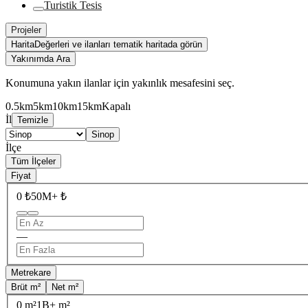
Turistik Tesis
Projeler
Harita
Değerleri ve ilanları tematik haritada görün
Yakınımda Ara
Konumuna yakın ilanlar için yakınlık mesafesini seç.
0.5km
5km
10km
15km
Kapalı
İl
Temizle
Sinop
İlçe
Tüm İlçeler
Fiyat
0 ₺
50M+ ₺
—
Metrekare
Brüt m²
Net m²
0 m²
1B+ m²