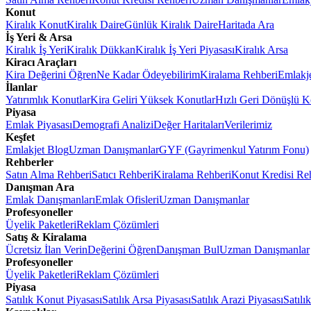
Konut
Kiralık Konut
Kiralık Daire
Günlük Kiralık Daire
Haritada Ara
İş Yeri & Arsa
Kiralık İş Yeri
Kiralık Dükkan
Kiralık İş Yeri Piyasası
Kiralık Arsa
Kiracı Araçları
Kira Değerini Öğren
Ne Kadar Ödeyebilirim
Kiralama Rehberi
Emlakj
İlanlar
Yatırımlık Konutlar
Kira Geliri Yüksek Konutlar
Hızlı Geri Dönüşlü K
Piyasa
Emlak Piyasası
Demografi Analizi
Değer Haritaları
Verilerimiz
Keşfet
Emlakjet Blog
Uzman Danışmanlar
GYF (Gayrimenkul Yatırım Fonu)
Rehberler
Satın Alma Rehberi
Satıcı Rehberi
Kiralama Rehberi
Konut Kredisi Re
Danışman Ara
Emlak Danışmanları
Emlak Ofisleri
Uzman Danışmanlar
Profesyoneller
Üyelik Paketleri
Reklam Çözümleri
Satış & Kiralama
Ücretsiz İlan Verin
Değerini Öğren
Danışman Bul
Uzman Danışmanlar
Profesyoneller
Üyelik Paketleri
Reklam Çözümleri
Piyasa
Satılık Konut Piyasası
Satılık Arsa Piyasası
Satılık Arazi Piyasası
Satılı