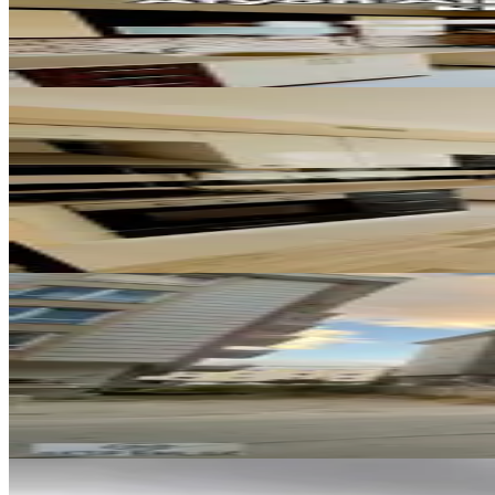
2+1
·
90 m²
·
4. Kat
·
06.08.2026
18.000 ₺
YENİ
Afyon Özsu Emlak'tan Ahmet Yes
Merkez, Hoca Ahmet Yesevi Mahallesi
3+1
·
110 m²
·
3. Kat
·
06.08.2026
18.500 ₺
YENİ
Erenlerde Teraslı Geniş 1+1 Kira
Merkez, Erenler Mahallesi
1+1
·
60 m²
·
5. Kat
·
06.08.2026
13.000 ₺
YENİ
Aktif Emlak'tan Marulcu Mahalle