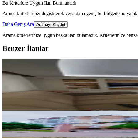
Bu Kriterlere Uygun İlan Bulunamadı
Arama kriterlerinizi değiştirerek veya daha geniş bir bölgede arayarak 
Daha Geniş Ara
Aramayı Kaydet
Arama kriterlerinize uygun başka ilan bulamadık.
Kriterlerinize benzer
Benzer İlanlar
YENİ
Afyon Tezcan Emlak'tan Kanlıca
Merkez, Kanlıca Mahallesi
3+1
·
115 m²
·
1. Kat
·
06.08.2026
22.000 ₺
YENİ
Site İçinde Asansörlü Kiralık Ar
Merkez, Ali İhsan Paşa Mahallesi