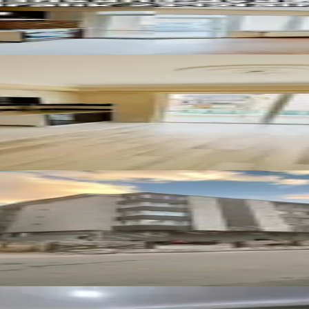
evi Mh Bakımlı Kiralık 3+1 Daire
lık Daire
sinde Eşyalı Daire 2+1