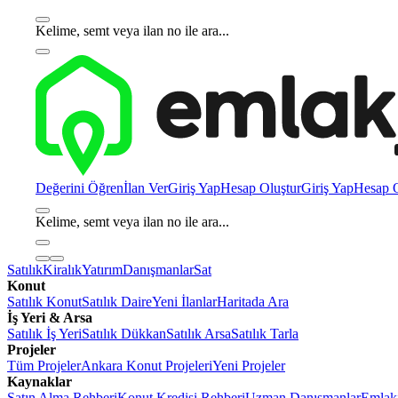
Kelime, semt veya ilan no ile ara...
Değerini Öğren
İlan Ver
Giriş Yap
Hesap Oluştur
Giriş Yap
Hesap O
Kelime, semt veya ilan no ile ara...
Satılık
Kiralık
Yatırım
Danışmanlar
Sat
Konut
Satılık Konut
Satılık Daire
Yeni İlanlar
Haritada Ara
İş Yeri & Arsa
Satılık İş Yeri
Satılık Dükkan
Satılık Arsa
Satılık Tarla
Projeler
Tüm Projeler
Ankara Konut Projeleri
Yeni Projeler
Kaynaklar
Satın Alma Rehberi
Konut Kredisi Rehberi
Uzman Danışmanlar
Emlakj