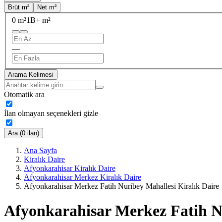
Brüt m²
Net m²
0 m²
1B+ m²
—
Arama Kelimesi
Otomatik ara
İlan olmayan seçenekleri gizle
Ara (0 ilan)
Ana Sayfa
Kiralık Daire
Afyonkarahisar Kiralık Daire
Afyonkarahisar Merkez Kiralık Daire
Afyonkarahisar Merkez Fatih Nuribey Mahallesi Kiralık Daire
Afyonkarahisar Merkez Fatih Nu