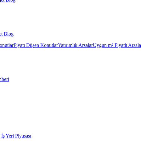
et Blog
onutlar
Fiyatı Düşen Konutlar
Yatırımlık Arsalar
Uygun m² Fiyatlı Arsala
hberi
k İş Yeri Piyasası