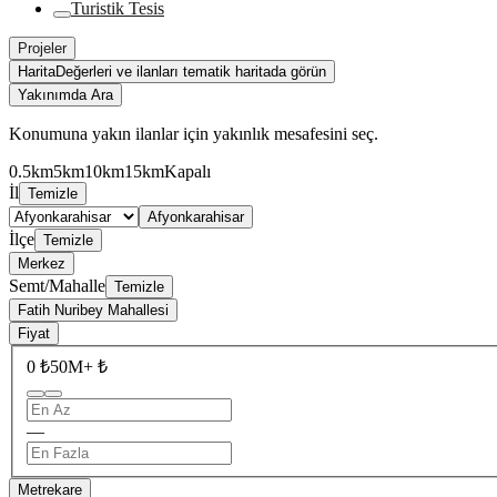
Turistik Tesis
Projeler
Harita
Değerleri ve ilanları tematik haritada görün
Yakınımda Ara
Konumuna yakın ilanlar için yakınlık mesafesini seç.
0.5km
5km
10km
15km
Kapalı
İl
Temizle
Afyonkarahisar
İlçe
Temizle
Merkez
Semt/Mahalle
Temizle
Fatih Nuribey Mahallesi
Fiyat
0 ₺
50M+ ₺
—
Metrekare