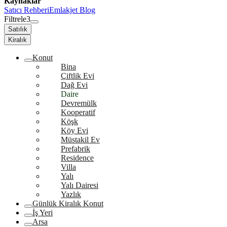
Kaynaklar
Satıcı Rehberi
Emlakjet Blog
Filtrele
3
Satılık
Kiralık
Konut
Bina
Çiftlik Evi
Dağ Evi
Daire
Devremülk
Kooperatif
Köşk
Köy Evi
Müstakil Ev
Prefabrik
Residence
Villa
Yalı
Yalı Dairesi
Yazlık
Günlük Kiralık Konut
İş Yeri
Arsa