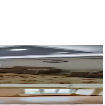
AFYON TEZ-CAN EMLAK
Mustafa Alunur
Ara
SÖĞÜT EMLAK AFYON
Hüseyin S