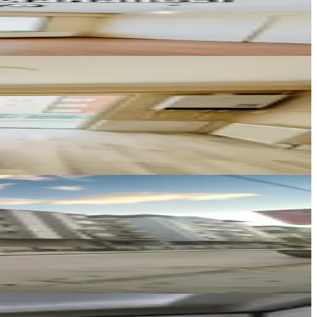
Ara
ÖZSU EMLAK AFYONKARAHİSAR
Yusuf Özsu
Ara
Aktif Emlak
Yücel Babayiğit
Ara