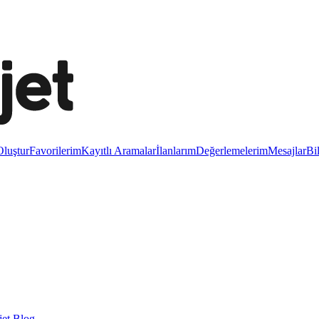
luştur
Favorilerim
Kayıtlı Aramalar
İlanlarım
Değerlemelerim
Mesajlar
Bi
et Blog