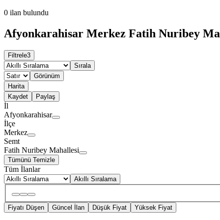
0
ilan bulundu
Afyonkarahisar Merkez Fatih Nuribey Maha
Filtrele
3
Sırala
Görünüm
Harita
Kaydet
Paylaş
İl
Afyonkarahisar
İlçe
Merkez
Semt
Fatih Nuribey Mahallesi
Tümünü Temizle
Tüm İlanlar
Akıllı Sıralama
Fiyatı Düşen
Güncel İlan
Düşük Fiyat
Yüksek Fiyat