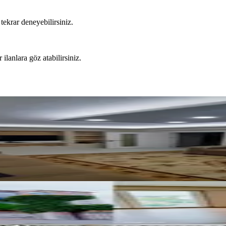
tekrar deneyebilirsiniz.
 ilanlara göz atabilirsiniz.
 Mahallesi 3+1 Güney Cephe 2 Banyolu Daire
a Kat 2+1 Daire