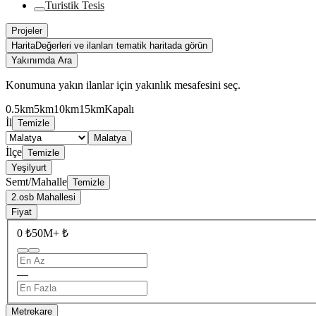
Turistik Tesis
Projeler
Harita
Değerleri ve ilanları tematik haritada görün
Yakınımda Ara
Konumuna yakın ilanlar için yakınlık mesafesini seç.
0.5km
5km
10km
15km
Kapalı
İl
Temizle
Malatya
İlçe
Temizle
Yeşilyurt
Semt/Mahalle
Temizle
2.osb Mahallesi
Fiyat
0 ₺
50M+ ₺
—
Metrekare