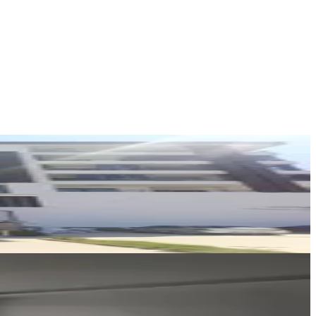
BTR gayrimenkul
CİHAT BATUR
Ara
Erkan Emlak
Erkan Doğan