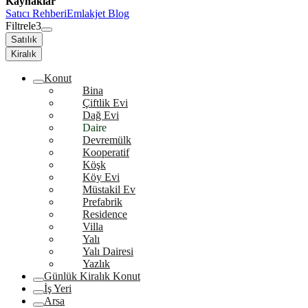
Kaynaklar
Satıcı Rehberi
Emlakjet Blog
Filtrele
3
Satılık
Kiralık
Konut
Bina
Çiftlik Evi
Dağ Evi
Daire
Devremülk
Kooperatif
Köşk
Köy Evi
Müstakil Ev
Prefabrik
Residence
Villa
Yalı
Yalı Dairesi
Yazlık
Günlük Kiralık Konut
İş Yeri
Arsa