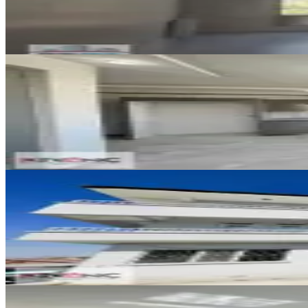
3+1
·
180 m²
·
1. Kat
·
07.08.2026
27.000 ₺
YENİ
Kıvanç Gayrimenkul 'den Bostanb
Yeşilyurt, Bostanbaşı Mahallesi
3+1
·
185 m²
·
6. Kat
·
06.08.2026
26.000 ₺
YENİ
Kıvanç Gayrimenkul'den Yeşiltep
Yeşilyurt, Yeşilkaynak Mahallesi
3+1
·
130 m²
·
Düz Giriş (Zemin)
·
06.08.
16.000 ₺
YENİ
Tecde Opet Civarı Lüks 3+1 Sıfır