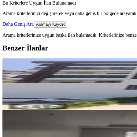
Bu Kriterlere Uygun İlan Bulunamadı
Arama kriterlerinizi değiştirerek veya daha geniş bir bölgede arayarak 
Daha Geniş Ara
Aramayı Kaydet
Arama kriterlerinize uygun başka ilan bulamadık.
Kriterlerinize benzer
Benzer İlanlar
YENİ
Batur Gayrimenkul'den Fahrikay
Yeşilyurt, Çilesiz Mahallesi
3+1
·
160 m²
·
5. Kat
·
07.08.2026
24.000 ₺
YENİ
Erkan Emlaktan İnönü Mahallesin
Yeşilyurt, İnönü Mahallesi