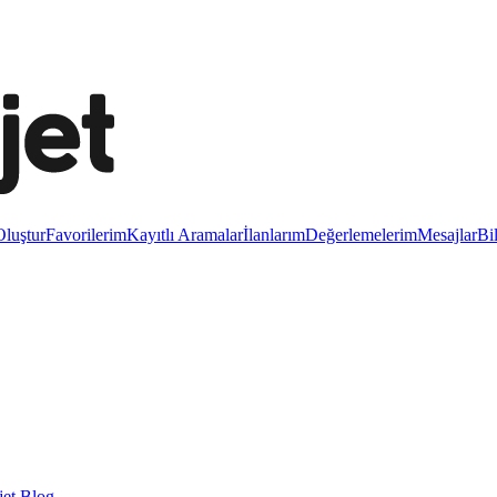
luştur
Favorilerim
Kayıtlı Aramalar
İlanlarım
Değerlemelerim
Mesajlar
Bi
et Blog