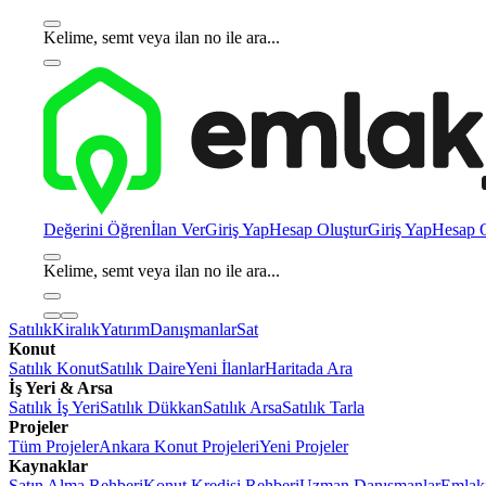
Kelime, semt veya ilan no ile ara...
Değerini Öğren
İlan Ver
Giriş Yap
Hesap Oluştur
Giriş Yap
Hesap O
Kelime, semt veya ilan no ile ara...
Satılık
Kiralık
Yatırım
Danışmanlar
Sat
Konut
Satılık Konut
Satılık Daire
Yeni İlanlar
Haritada Ara
İş Yeri & Arsa
Satılık İş Yeri
Satılık Dükkan
Satılık Arsa
Satılık Tarla
Projeler
Tüm Projeler
Ankara Konut Projeleri
Yeni Projeler
Kaynaklar
Satın Alma Rehberi
Konut Kredisi Rehberi
Uzman Danışmanlar
Emlakj