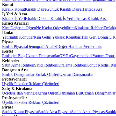
Konut
Kiralık Konut
Kiralık Daire
Günlük Kiralık Daire
Haritada Ara
İş Yeri & Arsa
Kiralık İş Yeri
Kiralık Dükkan
Kiralık İş Yeri Piyasası
Kiralık Arsa
Kiracı Araçları
Kira Değerini Öğren
Ne Kadar Ödeyebilirim
Kiralama Rehberi
Emlakj
İlanlar
Yatırımlık Konutlar
Kira Geliri Yüksek Konutlar
Hızlı Geri Dönüşlü K
Piyasa
Emlak Piyasası
Demografi Analizi
Değer Haritaları
Verilerimiz
Keşfet
Emlakjet Blog
Uzman Danışmanlar
GYF (Gayrimenkul Yatırım Fonu)
Rehberler
Satın Alma Rehberi
Satıcı Rehberi
Kiralama Rehberi
Konut Kredisi Re
Danışman Ara
Emlak Danışmanları
Emlak Ofisleri
Uzman Danışmanlar
Profesyoneller
Üyelik Paketleri
Reklam Çözümleri
Satış & Kiralama
Ücretsiz İlan Verin
Değerini Öğren
Danışman Bul
Uzman Danışmanlar
Profesyoneller
Üyelik Paketleri
Reklam Çözümleri
Piyasa
Satılık Konut Piyasası
Satılık Arsa Piyasası
Satılık Arazi Piyasası
Satılı