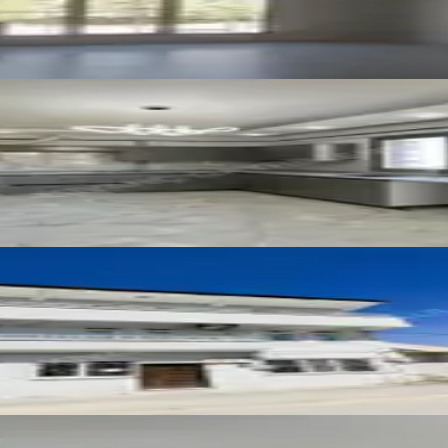
aşında Kiralık 3+1 Sıfır Daire
e De Kiralık Daire
2026
 Arakat Kiralık Daire