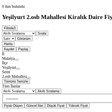
0
ilan bulundu
Yeşilyurt 2.osb Mahallesi Kiralık Daire Fiy
Filtrele
3
Sırala
Görünüm
Harita
Kaydet
Paylaş
İl
Malatya
İlçe
Yeşilyurt
Semt
2.osb Mahallesi
Tümünü Temizle
Tüm İlanlar
Akıllı Sıralama
Fiyatı Düşen
Güncel İlan
Düşük Fiyat
Yüksek Fiyat