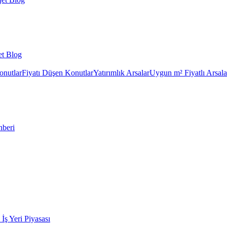
et Blog
onutlar
Fiyatı Düşen Konutlar
Yatırımlık Arsalar
Uygun m² Fiyatlı Arsala
hberi
k İş Yeri Piyasası