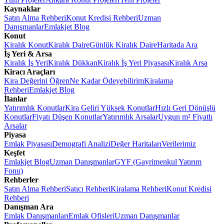
Kaynaklar
Satın Alma Rehberi
Konut Kredisi Rehberi
Uzman
Danışmanlar
Emlakjet Blog
Konut
Kiralık Konut
Kiralık Daire
Günlük Kiralık Daire
Haritada Ara
İş Yeri & Arsa
Kiralık İş Yeri
Kiralık Dükkan
Kiralık İş Yeri Piyasası
Kiralık Arsa
Kiracı Araçları
Kira Değerini Öğren
Ne Kadar Ödeyebilirim
Kiralama
Rehberi
Emlakjet Blog
İlanlar
Yatırımlık Konutlar
Kira Geliri Yüksek Konutlar
Hızlı Geri Dönüşlü
Konutlar
Fiyatı Düşen Konutlar
Yatırımlık Arsalar
Uygun m² Fiyatlı
Arsalar
Piyasa
Emlak Piyasası
Demografi Analizi
Değer Haritaları
Verilerimiz
Keşfet
Emlakjet Blog
Uzman Danışmanlar
GYF (Gayrimenkul Yatırım
Fonu)
Rehberler
Satın Alma Rehberi
Satıcı Rehberi
Kiralama Rehberi
Konut Kredisi
Rehberi
Danışman Ara
Emlak Danışmanları
Emlak Ofisleri
Uzman Danışmanlar