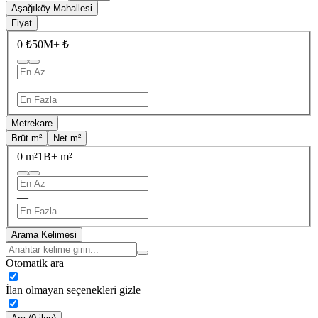
Aşağıköy Mahallesi
Fiyat
0 ₺
50M+ ₺
—
Metrekare
Brüt m²
Net m²
0 m²
1B+ m²
—
Arama Kelimesi
Otomatik ara
İlan olmayan seçenekleri gizle