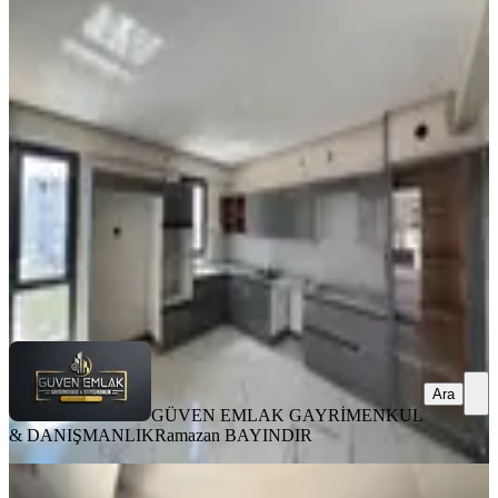
Tecde Opet Civarı Lüks 3+1 Sıfır
Arakat Kiralık Daire
Yeşilyurt, Tecde Mahallesi
3+1
·
180 m²
·
5. Kat
·
06.08.2026
32.000 ₺
GÜVEN EMLAK GAYRİMENKUL &
DANIŞMANLIK
Ramazan BAYINDIR
Ara
Ara
GÜVEN EMLAK GAYRİMENKUL
& DANIŞMANLIK
Ramazan BAYINDIR
YENİ
Koz Emlak'tan Yeni Köy Garajı