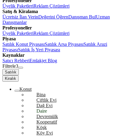
Profesyoneller
Üyelik Paketleri
Reklam Çözümleri
Satış & Kiralama
Ücretsiz İlan Verin
Değerini Öğren
Danışman Bul
Uzman
Danışmanlar
Profesyoneller
Üyelik Paketleri
Reklam Çözümleri
Piyasa
Satılık Konut Piyasası
Satılık Arsa Piyasası
Satılık Arazi
Piyasası
Satılık İş Yeri Piyasası
Kaynaklar
Satıcı Rehberi
Emlakjet Blog
Filtrele
3
Satılık
Kiralık
Konut
Bina
Çiftlik Evi
Dağ Evi
Daire
Devremülk
Kooperatif
Köşk
Köy Evi