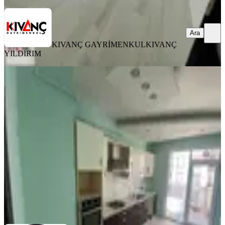
Ara
KIVANÇ GAYRİMENKUL
KIVANÇ
YILDIRIM
BALKONLU
Özhan'dan Yakınca'da 3+1 Ultra Lüx
Kiralık Daire
Yeşilyurt, Yakınca Mahallesi
3+1
·
160 m²
·
6. Kat
·
03.08.2026
18.000 ₺
HASAN AKBULUT GAYRİMENKUL
Mehmet Sinan Özhan
Ara