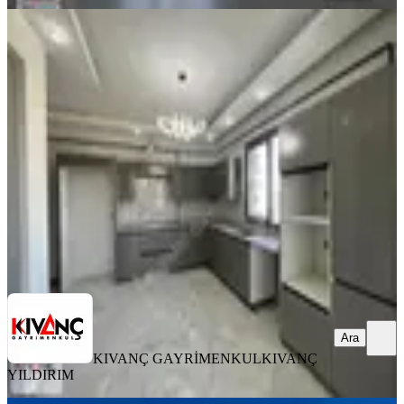
YENİ
Kıvanç Gayrimenkul 'den
Bostanbaşında Kiralık 3+1 Sıfır Daire
Yeşilyurt, Bostanbaşı Mahallesi
3+1
·
185 m²
·
6. Kat
·
06.08.2026
26.000 ₺
KIVANÇ GAYRİMENKUL
KIVANÇ YILDIRIM
Ara
Ara
KIVANÇ GAYRİMENKUL
KIVANÇ
YILDIRIM