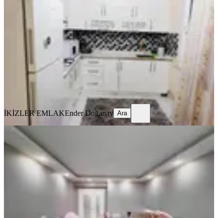
Yeşilyurt, Çukurdere Mahallesi
2+1
·
120 m²
·
3. Kat
·
05.08.2026
18.000 ₺
İKİZLER EMLAK
Ender Doğanay
Ara
İKİZLER EMLAK
Ender Doğanay
Ara
YENİ
Yusuf Karadağlı'dan Bostanbaşı'nda
Site İçerisinde 4+1 Kiralık
Yeşilyurt, Bostanbaşı Mahallesi
4+1
·
220 m²
·
2. Kat
·
04.08.2026
19.000 ₺