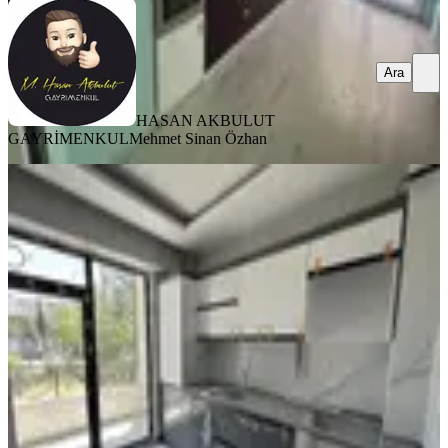
Ara
HASAN AKBULUT
GAYRİMENKUL
Mehmet Sinan Özhan
SIFIR BİNA
Galata'dan Kuyuönünde 2+1 Sıfır
Daire
Yeşilyurt, Zaviye Mahallesi
2+1
·
110 m²
·
2. Kat
·
02.08.2026
20.000 ₺
Galata Gayrimenkul
Ugur Mumcu Şahin