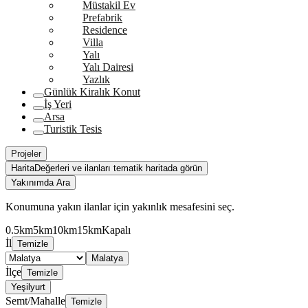
Müstakil Ev
Prefabrik
Residence
Villa
Yalı
Yalı Dairesi
Yazlık
Günlük Kiralık Konut
İş Yeri
Arsa
Turistik Tesis
Projeler
Harita
Değerleri ve ilanları tematik haritada görün
Yakınımda Ara
Konumuna yakın ilanlar için yakınlık mesafesini seç.
0.5km
5km
10km
15km
Kapalı
İl
Temizle
Malatya
İlçe
Temizle
Yeşilyurt
Semt/Mahalle
Temizle