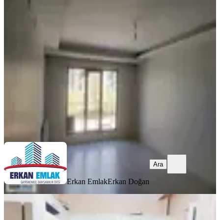
Erkan Emlaktan İnönü Mahallesinde
Kiralık Full Yapılı 3+1 Daire
Yeşilyurt, İnönü Mahallesi
3+1
·
180 m²
·
1. Kat
·
05.08.2026
27.000 ₺
Erkan Emlak
Erkan Doğan
Ara
Ara
Erkan Emlak
Erkan Doğan
YENİ
İkizler Gayrimenkul'den Sümer Park
Civarı Kiralık 2+1 Daire..