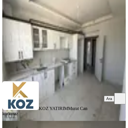
Civarı Sıfır 3+1 Daire
Yeşilyurt, Çavuşoğlu Mahallesi
3+1
·
120 m²
·
1. Kat
·
05.08.2026
22.000 ₺
KOZ YATIRIM
Murat Can korkmaz
Ara
Ara
KOZ YATIRIM
Murat Can
korkmaz
YENİ