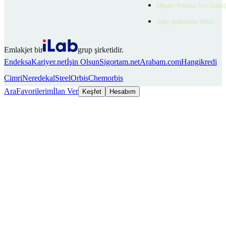
Müşteri Yetkilisi Veri Gizlili
Aday Aydınlatma Metni
Emlakjet bir
grup şirketidir.
Endeksa
Kariyer.net
İşin Olsun
Sigortam.net
Arabam.com
Hangikredi
Cimri
Neredekal
SteelOrbis
Chemorbis
Ara
Favorilerim
İlan Ver
Keşfet
Hesabım