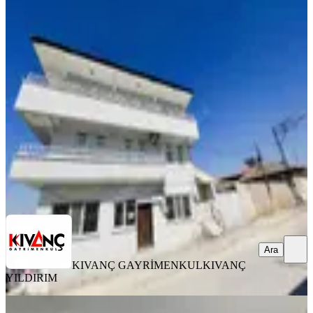
YENİ
Kıvanç Gayrimenkul'den Yeşiltepe De
Kiralık Daire
Yeşilyurt, Yeşilkaynak Mahallesi
3+1
·
130 m²
·
Düz Giriş (Zemin)
·
06.08.2026
16.000 ₺
KIVANÇ GAYRİMENKUL
KIVANÇ YILDIRIM
Ara
Ara
KIVANÇ GAYRİMENKUL
KIVANÇ
YILDIRIM
YENİ