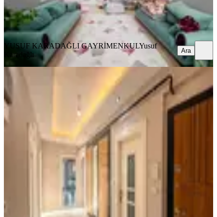
YUSUF KARADAĞLI GAYRİMENKUL
Yusuf Karadağlı
Ara
YUSUF KARADAĞLI GAYRİMENKUL
Yusuf
Ara
Karadağlı
YENİ
Yakınca'da 3.5+1, 170m² Ultra Lüks
Daire (kiralık)
Yeşilyurt, Yakınca Mahallesi
3+1
·
185 m²
·
6. Kat
·
04.08.2026
24.000 ₺
IŞIKLAR GAYRİMENKUL
Enes Işık
Ara