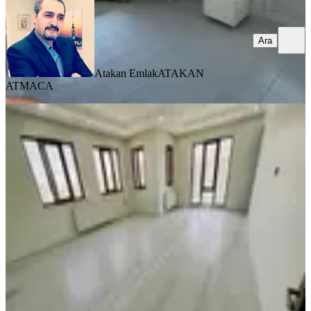
Ara
Atakan Emlak
ATAKAN
ATMACA
BALKONLU
Kıvanç Gayrimenkul'den Fahri
Kayahanda Kiralık 3+1 Daire
Yeşilyurt, Turgut Özal Mahallesi
3+1
·
175 m²
·
6. Kat
·
06.08.2026
21.000 ₺
KIVANÇ GAYRİMENKUL
KIVANÇ YILDIRIM
Ara