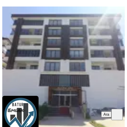
YENİ
Batur Gayrimenkul'den
Fahrikayahan'da Kiralık Daire
Yeşilyurt, Çilesiz Mahallesi
3+1
·
160 m²
·
5. Kat
·
07.08.2026
24.000 ₺
BTR gayrimenkul
CİHAT BATUR
Ara
Ara