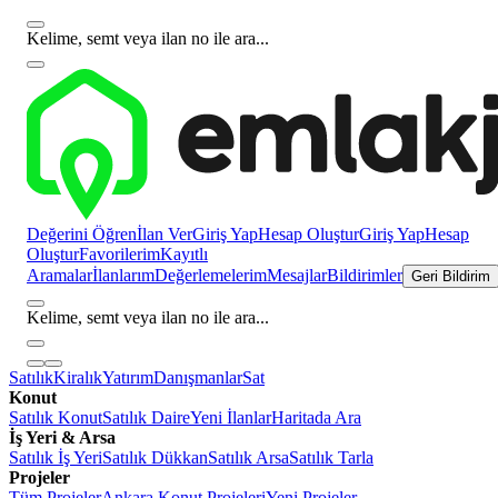
Kelime, semt veya ilan no ile ara...
Değerini Öğren
İlan Ver
Giriş Yap
Hesap Oluştur
Giriş Yap
Hesap
Oluştur
Favorilerim
Kayıtlı
Aramalar
İlanlarım
Değerlemelerim
Mesajlar
Bildirimler
Geri Bildirim
Kelime, semt veya ilan no ile ara...
Satılık
Kiralık
Yatırım
Danışmanlar
Sat
Konut
Satılık Konut
Satılık Daire
Yeni İlanlar
Haritada Ara
İş Yeri & Arsa
Satılık İş Yeri
Satılık Dükkan
Satılık Arsa
Satılık Tarla
Projeler
Tüm Projeler
Ankara Konut Projeleri
Yeni Projeler