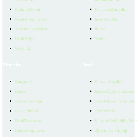
Kiralama Rehberi
Kurumsal Materyaller
Konut Kredisi Rehberi
İnsan Kaynakları
Ne Kadar Ödeyebilirim
İletişim
Emlak Değeri
Yardım
Verilerimiz
Hizmetler
Yasal
Danışman Bul
Kullanım Koşulları
Projeler
Bireysel Üyelik Sözleşmesi
Ücretsiz İlan Verin
Çerez Politikası ve Aydınlat
Üyelik Paketleri
Çerez Ayarları
EmlakZeka Asistan
Kullanıcı Veri Gizliliği Bildi
Uzman Danışmanlar
Ziyaretçi Veri Gizliliği