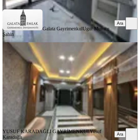
Ara
Ara
Galata Gayrimenkul
Ugur Mumcu
Şahin
MANZARALI
Yusuf Karadağlı'dan Bostanbaşında
3+1 Kiralık Daire
Yeşilyurt, Bostanbaşı Mahallesi
3+1
·
200 m²
·
4. Kat
·
29.07.2026
20.000 ₺
YUSUF KARADAĞLI GAYRİMENKUL
Yusuf Karadağlı
Ara
YUSUF KARADAĞLI GAYRİMENKUL
Yusuf
Ara
Karadağlı