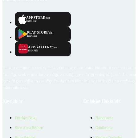
APP STORE
'dan
İNDİRİN
PLAY STORE
'dan
İNDİRİN
APP GALLERY
'den
İNDİRİN
Emlakjet.com internet sitesi ve Emlakjet mobil uygulamalarında kullanıcılar tarafından sağlana
ilan, bilgi, içerik ve görselin gerçekliği, orijinalliği, güvenilirliği ve doğruluğuna ilişkin soru
içerikleri giren kullanıcıya ait olup, Emlakjet'in bu hususlarla ilgili herhangi bir sorumluluğu
bulunmamaktadır.
Kaynaklar
Emlakjet Hakkında
Emlakjet Blog
Hakkımızda
Satın Alma Rehberi
Ödüllerimiz
Satıcı Rehberi
Reklam Çözümleri