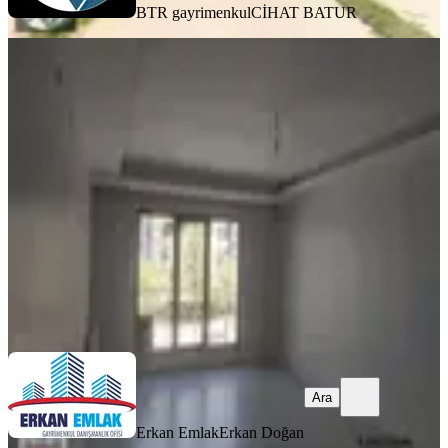
BTR gayrimenkul
CİHAT BATUR
YENİ
Erkan Emlaktan İnönü Mahallesinde
Kiralık Full Yapılı 3+1 Daire
Yeşilyurt, İnönü Mahallesi
3+1
·
180 m²
·
1. Kat
·
07.08.2026
27.000 ₺
Erkan Emlak
Erkan Doğan
Ara
Ara
Erkan Emlak
Erkan Doğan