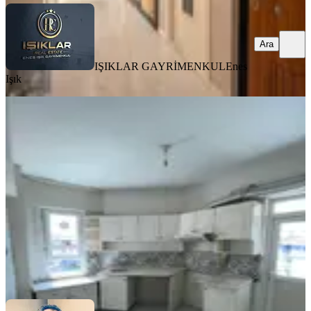
Ara
IŞIKLAR GAYRİMENKUL
Enes
Işık
YENİ
Temelli'de Kiralık 3+1 Ara Kat Daire
Yeşilyurt, Zaviye Mahallesi
3+1
·
125 m²
·
4. Kat
·
04.08.2026
15.500 ₺
Atakan Emlak
ATAKAN ATMACA
Ara