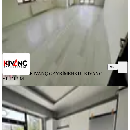
21.000 ₺
KIVANÇ GAYRİMENKUL
KIVANÇ YILDIRIM
Ara
Ara
KIVANÇ GAYRİMENKUL
KIVANÇ
YILDIRIM
SIFIR BİNA
Galata'dan Kuyuönünde 2+1 Sıfır
Daire
Yeşilyurt, Zaviye Mahallesi
2+1
·
110 m²
·
2. Kat
·
02.08.2026