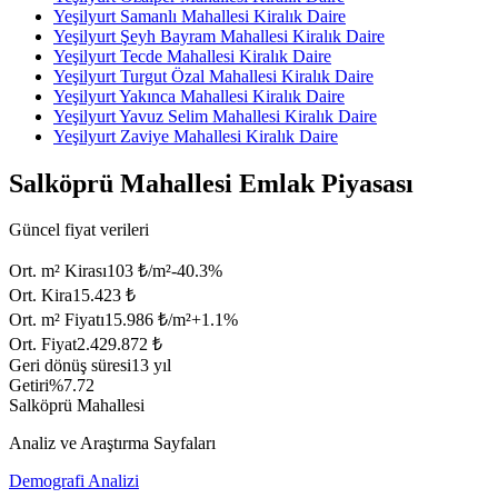
Yeşilyurt Samanlı Mahallesi Kiralık Daire
Yeşilyurt Şeyh Bayram Mahallesi Kiralık Daire
Yeşilyurt Tecde Mahallesi Kiralık Daire
Yeşilyurt Turgut Özal Mahallesi Kiralık Daire
Yeşilyurt Yakınca Mahallesi Kiralık Daire
Yeşilyurt Yavuz Selim Mahallesi Kiralık Daire
Yeşilyurt Zaviye Mahallesi Kiralık Daire
Salköprü Mahallesi Emlak Piyasası
Güncel fiyat verileri
Ort. m² Kirası
103 ₺/m²
-40.3
%
Ort. Kira
15.423 ₺
Ort. m² Fiyatı
15.986 ₺/m²
+
1.1
%
Ort. Fiyat
2.429.872 ₺
Geri dönüş süresi
13 yıl
Getiri
%7.72
Salköprü Mahallesi
Analiz ve Araştırma Sayfaları
Demografi Analizi