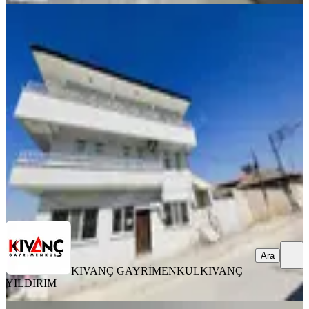
YENİ
Kıvanç Gayrimenkul'den Yeşiltepe De
Kiralık Daire
Yeşilyurt, Yeşilkaynak Mahallesi
3+1
·
130 m²
·
Düz Giriş (Zemin)
·
06.08.2026
16.000 ₺
KIVANÇ GAYRİMENKUL
KIVANÇ YILDIRIM
Ara
Ara
KIVANÇ GAYRİMENKUL
KIVANÇ
YILDIRIM
YENİ