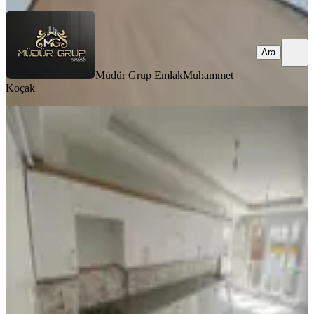
Ara
Müdür Grup Emlak
Muhammet
Koçak
BALKONLU
Özhan'dan Yeşiltepe'de 3+1 Kiralık
Daire
Yeşilyurt, Seyran Mahallesi
3+1
·
135 m²
·
1. Kat
·
23.07.2026
23.000 ₺
HASAN AKBULUT GAYRİMENKUL
Mehmet Sinan Özhan
Ara