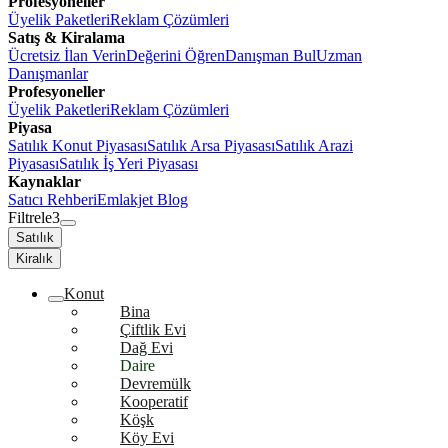
Profesyoneller
Üyelik Paketleri
Reklam Çözümleri
Satış & Kiralama
Ücretsiz İlan Verin
Değerini Öğren
Danışman Bul
Uzman
Danışmanlar
Profesyoneller
Üyelik Paketleri
Reklam Çözümleri
Piyasa
Satılık Konut Piyasası
Satılık Arsa Piyasası
Satılık Arazi
Piyasası
Satılık İş Yeri Piyasası
Kaynaklar
Satıcı Rehberi
Emlakjet Blog
Filtrele
3
Satılık
Kiralık
Konut
Bina
Çiftlik Evi
Dağ Evi
Daire
Devremülk
Kooperatif
Köşk
Köy Evi