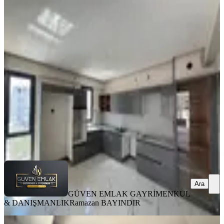
Tecde Opet Civarı Lüks 3+1 Sıfır
Arakat Kiralık Daire
Yeşilyurt, Tecde Mahallesi
3+1
·
180 m²
·
5. Kat
·
06.08.2026
32.000 ₺
GÜVEN EMLAK GAYRİMENKUL &
DANIŞMANLIK
Ramazan BAYINDIR
Ara
Ara
GÜVEN EMLAK GAYRİMENKUL
& DANIŞMANLIK
Ramazan BAYINDIR
YENİ