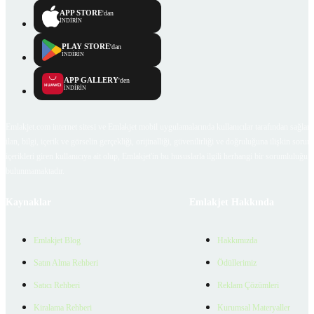
APP STORE
'dan
İNDİRİN
PLAY STORE
'dan
İNDİRİN
APP GALLERY
'den
İNDİRİN
Emlakjet.com internet sitesi ve Emlakjet mobil uygulamalarında kullanıcılar tarafından sağlana
ilan, bilgi, içerik ve görselin gerçekliği, orijinalliği, güvenilirliği ve doğruluğuna ilişkin soru
içerikleri giren kullanıcıya ait olup, Emlakjet'in bu hususlarla ilgili herhangi bir sorumluluğu
bulunmamaktadır.
Kaynaklar
Emlakjet Hakkında
Emlakjet Blog
Hakkımızda
Satın Alma Rehberi
Ödüllerimiz
Satıcı Rehberi
Reklam Çözümleri
Kiralama Rehberi
Kurumsal Materyaller