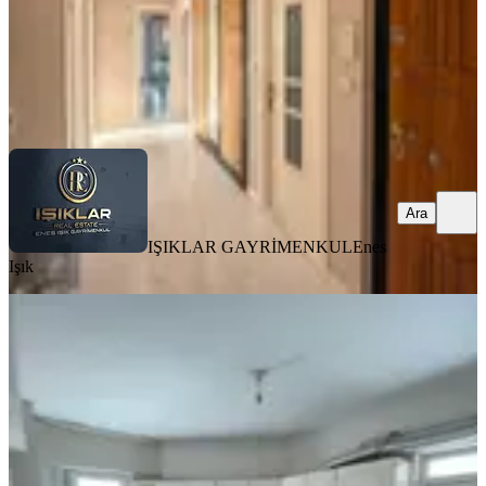
IŞIKLAR GAYRİMENKUL
Enes Işık
Ara
Ara
IŞIKLAR GAYRİMENKUL
Enes
Işık
YENİ
Temelli'de Kiralık 3+1 Ara Kat Daire
Yeşilyurt, Zaviye Mahallesi
3+1
·
125 m²
·
4. Kat
·
04.08.2026
15.500 ₺