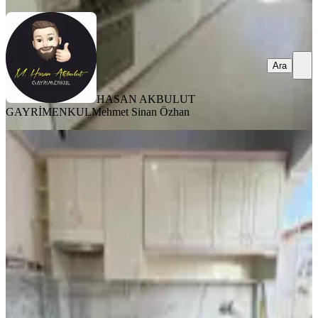
Ara
HASAN AKBULUT
GAYRİMENKUL
Mehmet Sinan Özhan
BALKONLU
%
15
Özalper'de Kiralık 2 Ve 3 Kat
Dairelerimiz Mevcuttur
Yeşilyurt, Koyunoğlu Mahallesi
2+1
·
120 m²
·
3. Kat
·
23.07.2026
15.250 ₺
18.000 ₺
Atakan Emlak
ATAKAN ATMACA