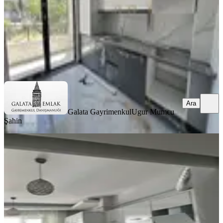
20.000 ₺
Galata Gayrimenkul
Ugur Mumcu Şahin
Ara
Ara
Galata Gayrimenkul
Ugur Mumcu
Şahin
MANZARALI
%
6
Yusuf Karadağlı'dan Bostanbaşında
3+1 Kiralık Daire
Yeşilyurt, Bostanbaşı Mahallesi
3+1
·
200 m²
·
4. Kat
·
29.07.2026
17.000 ₺
18.000 ₺