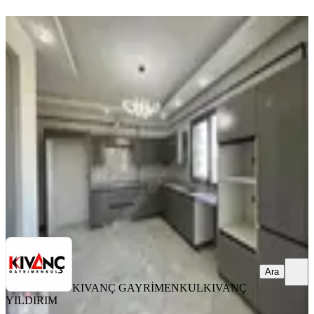
YENİ
Kıvanç Gayrimenkul 'den
Bostanbaşında Kiralık 3+1 Sıfır Daire
Yeşilyurt, Bostanbaşı Mahallesi
3+1
·
185 m²
·
6. Kat
·
06.08.2026
26.000 ₺
KIVANÇ GAYRİMENKUL
KIVANÇ YILDIRIM
Ara
Ara
KIVANÇ GAYRİMENKUL
KIVANÇ
YILDIRIM