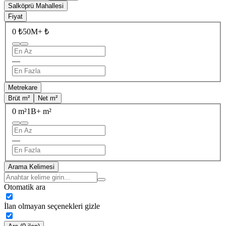
Salköprü Mahallesi
Fiyat
0 ₺
50M+ ₺
—
Metrekare
Brüt m²
Net m²
0 m²
1B+ m²
—
Arama Kelimesi
Otomatik ara
İlan olmayan seçenekleri gizle