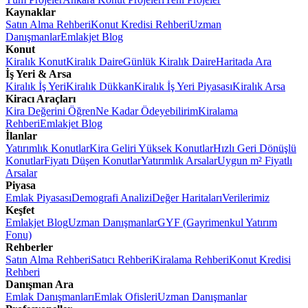
Kaynaklar
Satın Alma Rehberi
Konut Kredisi Rehberi
Uzman
Danışmanlar
Emlakjet Blog
Konut
Kiralık Konut
Kiralık Daire
Günlük Kiralık Daire
Haritada Ara
İş Yeri & Arsa
Kiralık İş Yeri
Kiralık Dükkan
Kiralık İş Yeri Piyasası
Kiralık Arsa
Kiracı Araçları
Kira Değerini Öğren
Ne Kadar Ödeyebilirim
Kiralama
Rehberi
Emlakjet Blog
İlanlar
Yatırımlık Konutlar
Kira Geliri Yüksek Konutlar
Hızlı Geri Dönüşlü
Konutlar
Fiyatı Düşen Konutlar
Yatırımlık Arsalar
Uygun m² Fiyatlı
Arsalar
Piyasa
Emlak Piyasası
Demografi Analizi
Değer Haritaları
Verilerimiz
Keşfet
Emlakjet Blog
Uzman Danışmanlar
GYF (Gayrimenkul Yatırım
Fonu)
Rehberler
Satın Alma Rehberi
Satıcı Rehberi
Kiralama Rehberi
Konut Kredisi
Rehberi
Danışman Ara
Emlak Danışmanları
Emlak Ofisleri
Uzman Danışmanlar