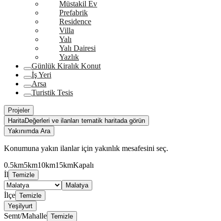
Müstakil Ev
Prefabrik
Residence
Villa
Yalı
Yalı Dairesi
Yazlık
Günlük Kiralık Konut
İş Yeri
Arsa
Turistik Tesis
Projeler
Harita
Değerleri ve ilanları tematik haritada görün
Yakınımda Ara
Konumuna yakın ilanlar için yakınlık mesafesini seç.
0.5km
5km
10km
15km
Kapalı
İl
Temizle
Malatya
İlçe
Temizle
Yeşilyurt
Semt/Mahalle
Temizle