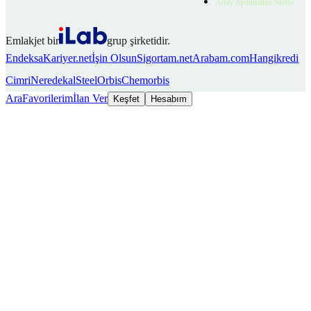
Aday Aydınlatma Metni
Emlakjet bir
grup şirketidir.
Endeksa
Kariyer.net
İşin Olsun
Sigortam.net
Arabam.com
Hangikredi
Cimri
Neredekal
SteelOrbis
Chemorbis
Ara
Favorilerim
İlan Ver
Keşfet
Hesabım