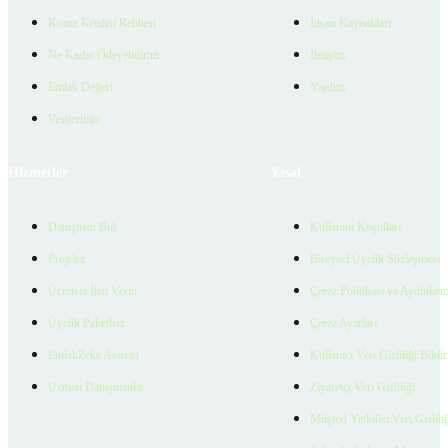
Konut Kredisi Rehberi
İnsan Kaynakları
Ne Kadar Ödeyebilirim
İletişim
Emlak Değeri
Yardım
Verilerimiz
Hizmetler
Yasal
Danışman Bul
Kullanım Koşulları
Projeler
Bireysel Üyelik Sözleşmesi
Ücretsiz İlan Verin
Çerez Politikası ve Aydınlat
Üyelik Paketleri
Çerez Ayarları
EmlakZeka Asistan
Kullanıcı Veri Gizliliği Bildi
Uzman Danışmanlar
Ziyaretçi Veri Gizliliği
Müşteri Yetkilisi Veri Gizlili