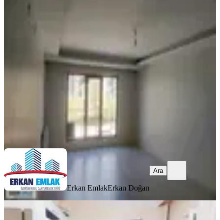
Erkan Emlaktan İnönü Mahallesinde
Kiralık Full Yapılı 3+1 Daire
Yeşilyurt, İnönü Mahallesi
3+1
·
180 m²
·
1. Kat
·
05.08.2026
27.000 ₺
Erkan Emlak
Erkan Doğan
Ara
Ara
Erkan Emlak
Erkan Doğan
YENİ
İkizler Gayrimenkul'den Sümer Park