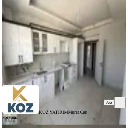
Koz Emlak'tan Yeni Köy Garajı
Civarı Sıfır 3+1 Daire
Yeşilyurt, Çavuşoğlu Mahallesi
3+1
·
120 m²
·
1. Kat
·
05.08.2026
22.000 ₺
KOZ YATIRIM
Murat Can korkmaz
Ara
Ara
KOZ YATIRIM
Murat Can
korkmaz
YENİ