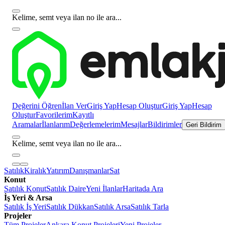
Kelime, semt veya ilan no ile ara...
Değerini Öğren
İlan Ver
Giriş Yap
Hesap Oluştur
Giriş Yap
Hesap
Oluştur
Favorilerim
Kayıtlı
Aramalar
İlanlarım
Değerlemelerim
Mesajlar
Bildirimler
Geri Bildirim
Kelime, semt veya ilan no ile ara...
Satılık
Kiralık
Yatırım
Danışmanlar
Sat
Konut
Satılık Konut
Satılık Daire
Yeni İlanlar
Haritada Ara
İş Yeri & Arsa
Satılık İş Yeri
Satılık Dükkan
Satılık Arsa
Satılık Tarla
Projeler
Tüm Projeler
Ankara Konut Projeleri
Yeni Projeler