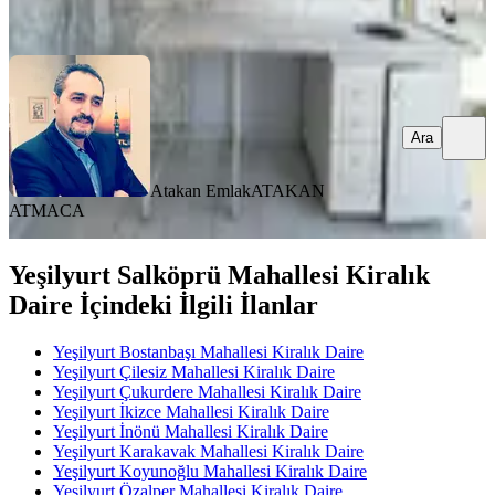
Ara
Ara
Atakan Emlak
ATAKAN
ATMACA
Yeşilyurt Salköprü Mahallesi Kiralık
Daire İçindeki İlgili İlanlar
Yeşilyurt Bostanbaşı Mahallesi Kiralık Daire
Yeşilyurt Çilesiz Mahallesi Kiralık Daire
Yeşilyurt Çukurdere Mahallesi Kiralık Daire
Yeşilyurt İkizce Mahallesi Kiralık Daire
Yeşilyurt İnönü Mahallesi Kiralık Daire
Yeşilyurt Karakavak Mahallesi Kiralık Daire
Yeşilyurt Koyunoğlu Mahallesi Kiralık Daire
Yeşilyurt Özalper Mahallesi Kiralık Daire