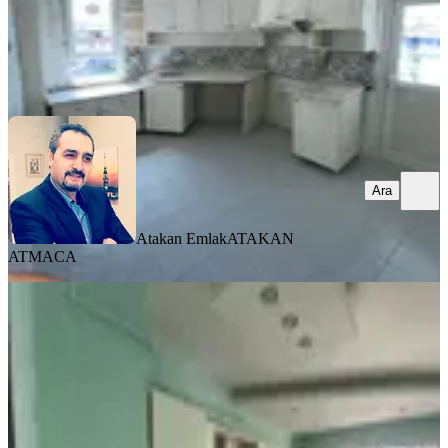
Atakan Emlak
ATAKAN ATMACA
Ara
Ara
Atakan Emlak
ATAKAN
ATMACA
YENİ
Özhan'dan Yakınca'da 3+1 Ultra Lüx
Kiralık Daire
Yeşilyurt, Yakınca Mahallesi
3+1
·
160 m²
·
6. Kat
·
03.08.2026
18.000 ₺