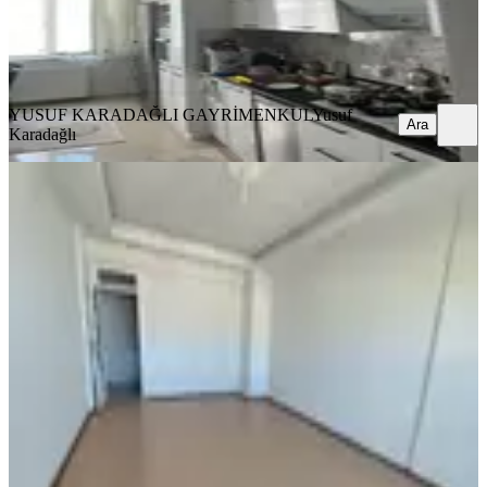
YUSUF KARADAĞLI GAYRİMENKUL
Yusuf Karadağlı
Ara
YUSUF KARADAĞLI GAYRİMENKUL
Yusuf
Ara
Karadağlı
EBV. BANYO
Müdür Grup Emlak'tan Kiralık 3+1
Daire
Yeşilyurt, Yakınca Mahallesi
3+1
·
180 m²
·
9. Kat
·
28.07.2026
17.500 ₺
Müdür Grup Emlak
Muhammet Koçak
Ara