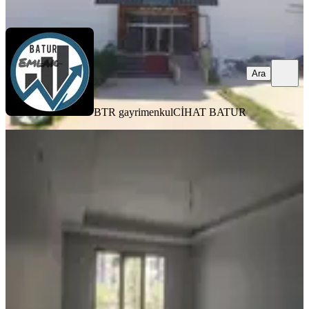
Ara
Ara
BTR gayrimenkul
CİHAT BATUR
YENİ
Erkan Emlaktan İnönü Mahallesinde
Kiralık Full Yapılı 3+1 Daire
Yeşilyurt, İnönü Mahallesi
3+1
·
180 m²
·
1. Kat
·
07.08.2026
27.000 ₺
Erkan Emlak
Erkan Doğan