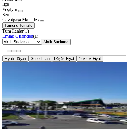
İlçe
Yeşilyurt
Semt
Cevatpaşa Mahallesi
Tümünü Temizle
Tüm İlanlar
(
1
)
Emlak Ofisinden
(
1
)
Akıllı Sıralama
Fiyatı Düşen
Güncel İlan
Düşük Fiyat
Yüksek Fiyat
BALKONLU
%
7
Kiralık Daire Karakavakta
Yeşilyurt, Cevatpaşa Mahallesi
4+1
·
225 m²
·
1. Kat
·
19.07.2026
28.000 ₺
30.000 ₺
İNCEOĞLU EMLAK
Hakan İnceoğlu
Ara