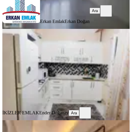
Ara
Erkan Emlak
Erkan Doğan
YENİ
İkizler Gayrimenkul'den Sümer Park
Civarı Kiralık 2+1 Daire..
Yeşilyurt, Çukurdere Mahallesi
2+1
·
120 m²
·
3. Kat
·
05.08.2026
18.000 ₺
İKİZLER EMLAK
Ender Doğanay
Ara
İKİZLER EMLAK
Ender Doğanay
Ara
YENİ
Yakınca'da 3.5+1, 170m² Ultra Lüks