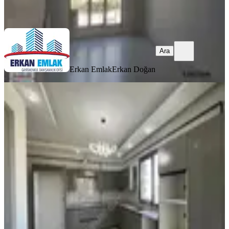
Ara
Ara
Erkan Emlak
Erkan Doğan
YENİ
Kıvanç Gayrimenkul 'den
Bostanbaşında Kiralık 3+1 Sıfır Daire
Yeşilyurt, Bostanbaşı Mahallesi
3+1
·
185 m²
·
6. Kat
·
06.08.2026
26.000 ₺
KIVANÇ GAYRİMENKUL
KIVANÇ YILDIRIM