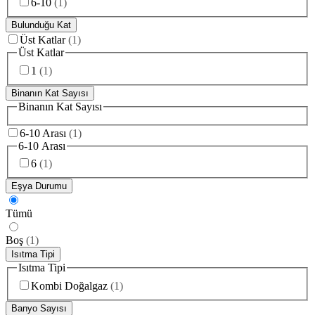
6-10
(
1
)
Bulunduğu Kat
Üst Katlar
(
1
)
Üst Katlar
1
(
1
)
Binanın Kat Sayısı
Binanın Kat Sayısı
6-10 Arası
(
1
)
6-10 Arası
6
(
1
)
Eşya Durumu
Tümü
Boş
(
1
)
Isıtma Tipi
Isıtma Tipi
Kombi Doğalgaz
(
1
)
Banyo Sayısı