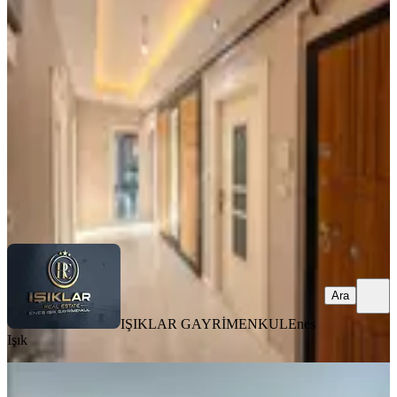
Daire (kiralık)
Yeşilyurt, Yakınca Mahallesi
3+1
·
185 m²
·
6. Kat
·
04.08.2026
24.000 ₺
IŞIKLAR GAYRİMENKUL
Enes Işık
Ara
Ara
IŞIKLAR GAYRİMENKUL
Enes
Işık
YENİ
Temelli'de Kiralık 3+1 Ara Kat Daire