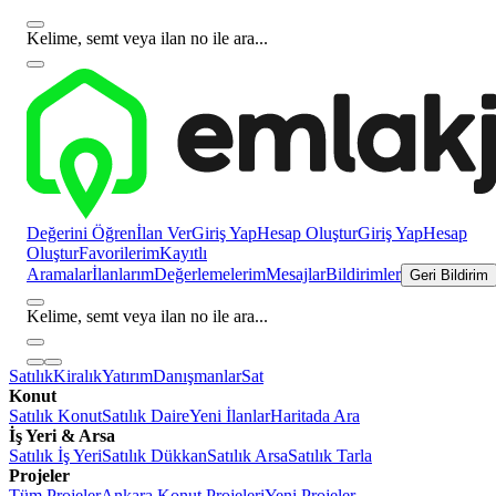
Kelime, semt veya ilan no ile ara...
Değerini Öğren
İlan Ver
Giriş Yap
Hesap Oluştur
Giriş Yap
Hesap
Oluştur
Favorilerim
Kayıtlı
Aramalar
İlanlarım
Değerlemelerim
Mesajlar
Bildirimler
Geri Bildirim
Kelime, semt veya ilan no ile ara...
Satılık
Kiralık
Yatırım
Danışmanlar
Sat
Konut
Satılık Konut
Satılık Daire
Yeni İlanlar
Haritada Ara
İş Yeri & Arsa
Satılık İş Yeri
Satılık Dükkan
Satılık Arsa
Satılık Tarla
Projeler
Tüm Projeler
Ankara Konut Projeleri
Yeni Projeler