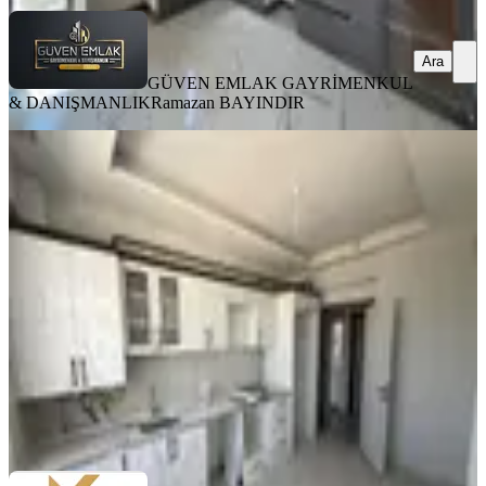
Ara
GÜVEN EMLAK GAYRİMENKUL
& DANIŞMANLIK
Ramazan BAYINDIR
YENİ
Koz Emlak'tan Yeni Köy Garajı
Civarı Sıfır 3+1 Daire
Yeşilyurt, Çavuşoğlu Mahallesi
3+1
·
120 m²
·
1. Kat
·
05.08.2026
22.000 ₺
KOZ YATIRIM
Murat Can korkmaz
Ara