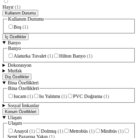
Hayır
(
1
)
Kullanım Durumu
Kullanım Durumu
Boş
(
1
)
İç Özellikler
Banyo
Banyo
Alaturka Tuvalet
(
1
)
Hilton Banyo
(
1
)
Dekorasyon
Mutfak
Dış Özellikler
Bina Özellikleri
Bina Özellikleri
Isıcam
(
1
)
Isı Yalıtımı
(
1
)
PVC Doğrama
(
1
)
Sosyal İmkanlar
Konum Özellikleri
Ulaşım
Ulaşım
Anayol
(
1
)
Dolmuş
(
1
)
Metrobüs
(
1
)
Minibüs
(
1
)
Semt Pazarına Yakın
(
1
)