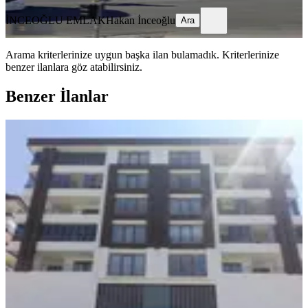
İNCEOĞLU EMLAK
Hakan İnceoğlu
Ara
Arama kriterlerinize uygun başka ilan bulamadık.
Kriterlerinize
benzer ilanlara göz atabilirsiniz.
Benzer İlanlar
YENİ
Batur Gayrimenkul'den
Fahrikayahan'da Kiralık Daire
Yeşilyurt, Çilesiz Mahallesi
3+1
·
160 m²
·
5. Kat
·
07.08.2026
24.000 ₺
BTR gayrimenkul
CİHAT BATUR