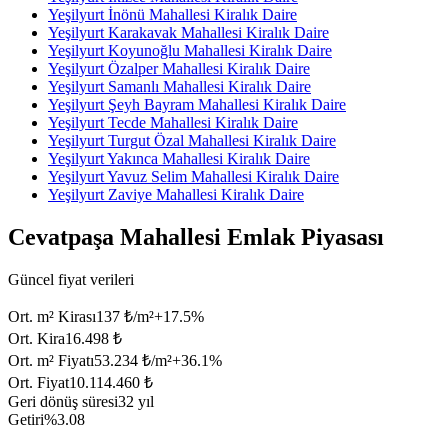
Yeşilyurt İnönü Mahallesi Kiralık Daire
Yeşilyurt Karakavak Mahallesi Kiralık Daire
Yeşilyurt Koyunoğlu Mahallesi Kiralık Daire
Yeşilyurt Özalper Mahallesi Kiralık Daire
Yeşilyurt Samanlı Mahallesi Kiralık Daire
Yeşilyurt Şeyh Bayram Mahallesi Kiralık Daire
Yeşilyurt Tecde Mahallesi Kiralık Daire
Yeşilyurt Turgut Özal Mahallesi Kiralık Daire
Yeşilyurt Yakınca Mahallesi Kiralık Daire
Yeşilyurt Yavuz Selim Mahallesi Kiralık Daire
Yeşilyurt Zaviye Mahallesi Kiralık Daire
Cevatpaşa Mahallesi Emlak Piyasası
Güncel fiyat verileri
Ort. m² Kirası
137 ₺/m²
+
17.5
%
Ort. Kira
16.498 ₺
Ort. m² Fiyatı
53.234 ₺/m²
+
36.1
%
Ort. Fiyat
10.114.460 ₺
Geri dönüş süresi
32 yıl
Getiri
%3.08