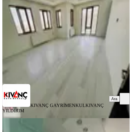
Kıvanç Gayrimenkul'den Fahri
Kayahanda Kiralık 3+1 Daire
Yeşilyurt, Turgut Özal Mahallesi
3+1
·
175 m²
·
6. Kat
·
06.08.2026
21.000 ₺
KIVANÇ GAYRİMENKUL
KIVANÇ YILDIRIM
Ara
Ara
KIVANÇ GAYRİMENKUL
KIVANÇ
YILDIRIM
BALKONLU
Özhan'dan Yakınca'da 3+1 Ultra Lüx