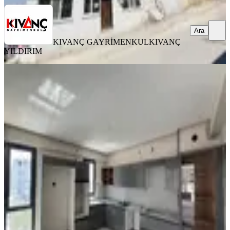
Ara
KIVANÇ GAYRİMENKUL
KIVANÇ
YILDIRIM
YENİ
Tecde Opet Civarı Lüks 3+1 Sıfır
Arakat Kiralık Daire
Yeşilyurt, Tecde Mahallesi
3+1
·
180 m²
·
5. Kat
·
06.08.2026
32.000 ₺
GÜVEN EMLAK GAYRİMENKUL &
DANIŞMANLIK
Ramazan BAYINDIR
Ara