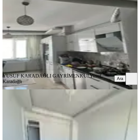
3+1 Kiralık Daire
Yeşilyurt, Bostanbaşı Mahallesi
3+1
·
200 m²
·
4. Kat
·
29.07.2026
17.000 ₺
18.000 ₺
YUSUF KARADAĞLI GAYRİMENKUL
Yusuf Karadağlı
Ara
YUSUF KARADAĞLI GAYRİMENKUL
Yusuf
Ara
Karadağlı
EBV. BANYO
Müdür Grup Emlak'tan Kiralık 3+1
Daire
Yeşilyurt, Yakınca Mahallesi
3+1
·
180 m²
·
9. Kat
·
28.07.2026
17.500 ₺