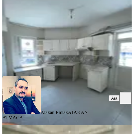
Yeşilyurt, Zaviye Mahallesi
3+1
·
125 m²
·
4. Kat
·
04.08.2026
15.500 ₺
Atakan Emlak
ATAKAN ATMACA
Ara
Ara
Atakan Emlak
ATAKAN
ATMACA
BALKONLU