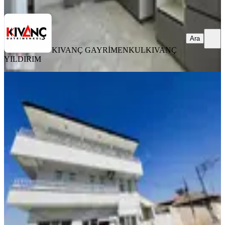
Ara
Ara
KIVANÇ GAYRİMENKUL
KIVANÇ
YILDIRIM
YENİ
Kıvanç Gayrimenkul'den Yeşiltepe De
Kiralık Daire
Yeşilyurt, Yeşilkaynak Mahallesi
3+1
·
130 m²
·
Düz Giriş (Zemin)
·
06.08.2026
16.000 ₺
KIVANÇ GAYRİMENKUL
KIVANÇ YILDIRIM
Ara