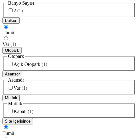
Banyo Sayısı
2
(
1
)
Balkon
Tümü
Var
(
1
)
Otopark
Otopark
Açık Otopark
(
1
)
Asansör
Asansör
Var
(
1
)
Mutfak
Mutfak
Kapalı
(
1
)
Site İçerisinde
Tümü