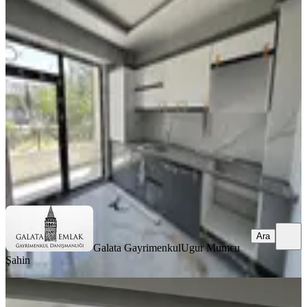
Galata'dan Kuyuönünde 2+1 Sıfır
Daire
Yeşilyurt, Zaviye Mahallesi
2+1
·
110 m²
·
2. Kat
·
02.08.2026
20.000 ₺
Galata Gayrimenkul
Ugur Mumcu Şahin
Ara
Ara
Galata Gayrimenkul
Ugur Mumcu
Şahin
MANZARALI
%
6
Yusuf Karadağlı'dan Bostanbaşında