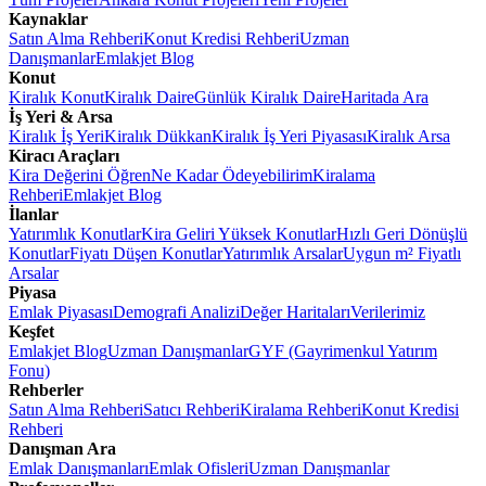
Kaynaklar
Satın Alma Rehberi
Konut Kredisi Rehberi
Uzman
Danışmanlar
Emlakjet Blog
Konut
Kiralık Konut
Kiralık Daire
Günlük Kiralık Daire
Haritada Ara
İş Yeri & Arsa
Kiralık İş Yeri
Kiralık Dükkan
Kiralık İş Yeri Piyasası
Kiralık Arsa
Kiracı Araçları
Kira Değerini Öğren
Ne Kadar Ödeyebilirim
Kiralama
Rehberi
Emlakjet Blog
İlanlar
Yatırımlık Konutlar
Kira Geliri Yüksek Konutlar
Hızlı Geri Dönüşlü
Konutlar
Fiyatı Düşen Konutlar
Yatırımlık Arsalar
Uygun m² Fiyatlı
Arsalar
Piyasa
Emlak Piyasası
Demografi Analizi
Değer Haritaları
Verilerimiz
Keşfet
Emlakjet Blog
Uzman Danışmanlar
GYF (Gayrimenkul Yatırım
Fonu)
Rehberler
Satın Alma Rehberi
Satıcı Rehberi
Kiralama Rehberi
Konut Kredisi
Rehberi
Danışman Ara
Emlak Danışmanları
Emlak Ofisleri
Uzman Danışmanlar