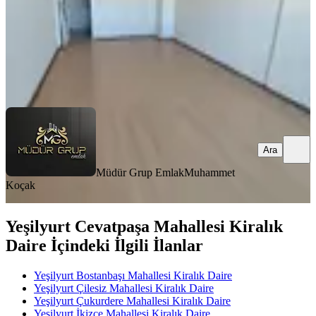
Müdür Grup Emlak
Muhammet Koçak
Ara
Ara
Müdür Grup Emlak
Muhammet
Koçak
Yeşilyurt Cevatpaşa Mahallesi Kiralık
Daire İçindeki İlgili İlanlar
Yeşilyurt Bostanbaşı Mahallesi Kiralık Daire
Yeşilyurt Çilesiz Mahallesi Kiralık Daire
Yeşilyurt Çukurdere Mahallesi Kiralık Daire
Yeşilyurt İkizce Mahallesi Kiralık Daire