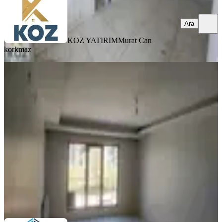
Ara
KOZ YATIRIM
Murat Can
korkmaz
YENİ
Erkan Emlaktan İnönü Mahallesinde
Kiralık Full Yapılı 3+1 Daire
Yeşilyurt, İnönü Mahallesi
3+1
·
180 m²
·
1. Kat
·
05.08.2026
27.000 ₺
Erkan Emlak
Erkan Doğan
Ara