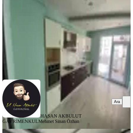
Kiralık Daire
Yeşilyurt, Yakınca Mahallesi
3+1
·
160 m²
·
6. Kat
·
03.08.2026
18.000 ₺
HASAN AKBULUT GAYRİMENKUL
Mehmet Sinan Özhan
Ara
Ara
HASAN AKBULUT
GAYRİMENKUL
Mehmet Sinan Özhan
SIFIR BİNA