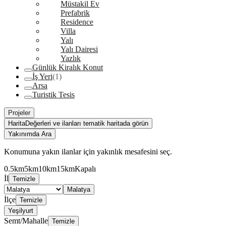
Müstakil Ev
Prefabrik
Residence
Villa
Yalı
Yalı Dairesi
Yazlık
Günlük Kiralık Konut
İş Yeri
(1)
Arsa
Turistik Tesis
Projeler
Harita
Değerleri ve ilanları tematik haritada görün
Yakınımda Ara
Konumuna yakın ilanlar için yakınlık mesafesini seç.
0.5km
5km
10km
15km
Kapalı
İl
Temizle
Malatya
İlçe
Temizle
Yeşilyurt
Semt/Mahalle
Temizle