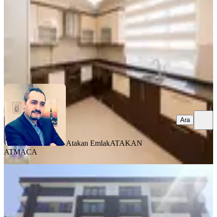
26.000 ₺
Atakan Emlak
ATAKAN ATMACA
Ara
Ara
Atakan Emlak
ATAKAN
ATMACA
YENİ
Batur Gayrimenkul'den
Fahrikayahan'da Kiralık Daire
Yeşilyurt, Çilesiz Mahallesi