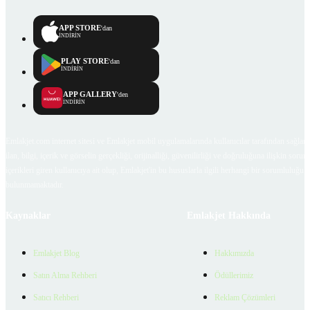
APP STORE
'dan
İNDİRİN
PLAY STORE
'dan
İNDİRİN
APP GALLERY
'den
İNDİRİN
Emlakjet.com internet sitesi ve Emlakjet mobil uygulamalarında kullanıcılar tarafından sağlana
ilan, bilgi, içerik ve görselin gerçekliği, orijinalliği, güvenilirliği ve doğruluğuna ilişkin soru
içerikleri giren kullanıcıya ait olup, Emlakjet'in bu hususlarla ilgili herhangi bir sorumluluğu
bulunmamaktadır.
Kaynaklar
Emlakjet Hakkında
Emlakjet Blog
Hakkımızda
Satın Alma Rehberi
Ödüllerimiz
Satıcı Rehberi
Reklam Çözümleri