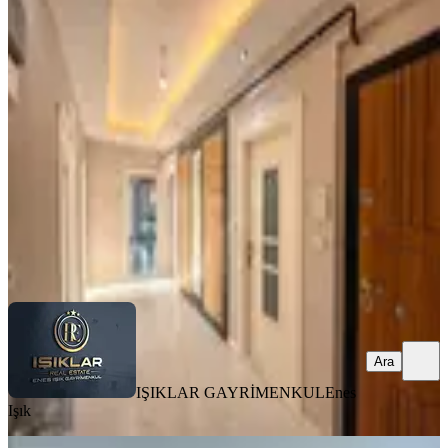
Yakınca'da 3.5+1, 170m² Ultra Lüks
Daire (kiralık)
Yeşilyurt, Yakınca Mahallesi
3+1
·
185 m²
·
6. Kat
·
04.08.2026
24.000 ₺
IŞIKLAR GAYRİMENKUL
Enes Işık
Ara
Ara
IŞIKLAR GAYRİMENKUL
Enes
Işık
BALKONLU