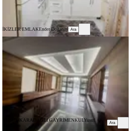
İKİZLER EMLAK
Ender Doğanay
Ara
İKİZLER EMLAK
Ender Doğanay
Ara
YENİ
Yusuf Karadağlı'dan Bostanbaşı'nda
Site İçerisinde 4+1 Kiralık
Yeşilyurt, Bostanbaşı Mahallesi
4+1
·
220 m²
·
2. Kat
·
04.08.2026
21.000 ₺
YUSUF KARADAĞLI GAYRİMENKUL
Yusuf Karadağlı
Ara
YUSUF KARADAĞLI GAYRİMENKUL
Yusuf
Ara
Karadağlı