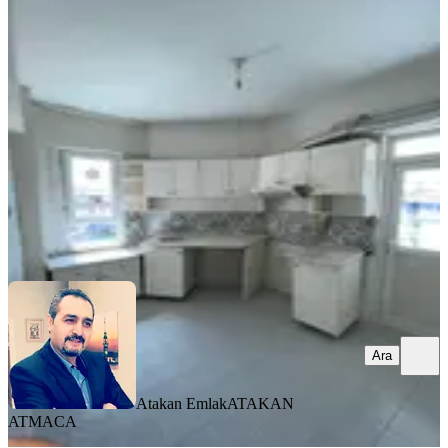
Temelli'de Kiralık 3+1 Ara Kat Daire
Yeşilyurt, Zaviye Mahallesi
3+1
·
125 m²
·
4. Kat
·
04.08.2026
15.500 ₺
Atakan Emlak
ATAKAN ATMACA
Ara
Ara
Atakan Emlak
ATAKAN
ATMACA