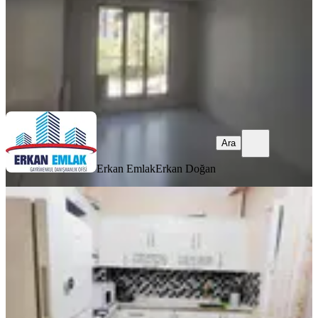
27.000 ₺
Erkan Emlak
Erkan Doğan
Ara
Ara
Erkan Emlak
Erkan Doğan
YENİ
İkizler Gayrimenkul'den Sümer Park
Civarı Kiralık 2+1 Daire..
Yeşilyurt, Çukurdere Mahallesi
2+1
·
120 m²
·
3. Kat
·
05.08.2026
18.000 ₺