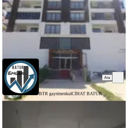
3+1
·
160 m²
·
5. Kat
·
07.08.2026
24.000 ₺
BTR gayrimenkul
CİHAT BATUR
Ara
Ara
BTR gayrimenkul
CİHAT BATUR
YENİ
Erkan Emlaktan İnönü Mahallesinde
Kiralık Full Yapılı 3+1 Daire
Yeşilyurt, İnönü Mahallesi