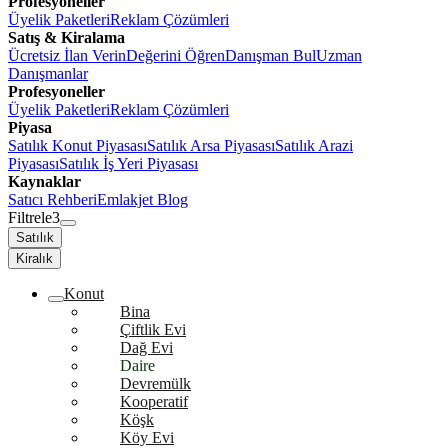
Profesyoneller
Üyelik Paketleri
Reklam Çözümleri
Satış & Kiralama
Ücretsiz İlan Verin
Değerini Öğren
Danışman Bul
Uzman
Danışmanlar
Profesyoneller
Üyelik Paketleri
Reklam Çözümleri
Piyasa
Satılık Konut Piyasası
Satılık Arsa Piyasası
Satılık Arazi
Piyasası
Satılık İş Yeri Piyasası
Kaynaklar
Satıcı Rehberi
Emlakjet Blog
Filtrele
3
Satılık
Kiralık
Konut
Bina
Çiftlik Evi
Dağ Evi
Daire
Devremülk
Kooperatif
Köşk
Köy Evi