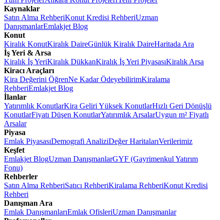
Kaynaklar
Satın Alma Rehberi
Konut Kredisi Rehberi
Uzman
Danışmanlar
Emlakjet Blog
Konut
Kiralık Konut
Kiralık Daire
Günlük Kiralık Daire
Haritada Ara
İş Yeri & Arsa
Kiralık İş Yeri
Kiralık Dükkan
Kiralık İş Yeri Piyasası
Kiralık Arsa
Kiracı Araçları
Kira Değerini Öğren
Ne Kadar Ödeyebilirim
Kiralama
Rehberi
Emlakjet Blog
İlanlar
Yatırımlık Konutlar
Kira Geliri Yüksek Konutlar
Hızlı Geri Dönüşlü
Konutlar
Fiyatı Düşen Konutlar
Yatırımlık Arsalar
Uygun m² Fiyatlı
Arsalar
Piyasa
Emlak Piyasası
Demografi Analizi
Değer Haritaları
Verilerimiz
Keşfet
Emlakjet Blog
Uzman Danışmanlar
GYF (Gayrimenkul Yatırım
Fonu)
Rehberler
Satın Alma Rehberi
Satıcı Rehberi
Kiralama Rehberi
Konut Kredisi
Rehberi
Danışman Ara
Emlak Danışmanları
Emlak Ofisleri
Uzman Danışmanlar