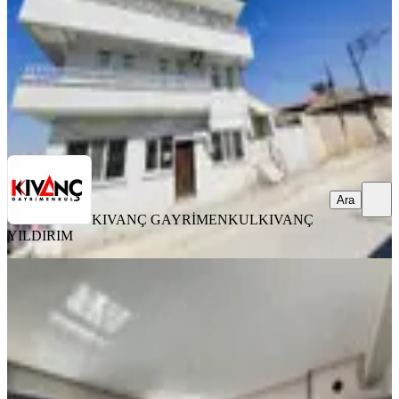
16.000 ₺
KIVANÇ GAYRİMENKUL
KIVANÇ YILDIRIM
Ara
Ara
KIVANÇ GAYRİMENKUL
KIVANÇ
YILDIRIM
YENİ
%
6
Tecde Opet Civarı Lüks 3+1 Sıfır
Arakat Kiralık Daire
Yeşilyurt, Tecde Mahallesi
3+1
·
180 m²
·
5. Kat
·
06.08.2026