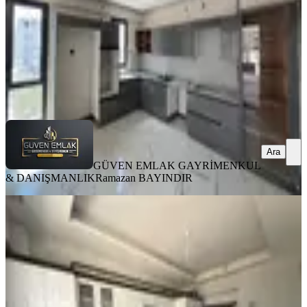
30.000 ₺
32.000 ₺
GÜVEN EMLAK GAYRİMENKUL &
DANIŞMANLIK
Ramazan BAYINDIR
Ara
Ara
GÜVEN EMLAK GAYRİMENKUL
& DANIŞMANLIK
Ramazan BAYINDIR
YENİ
Koz Emlak'tan Yeni Köy Garajı
Civarı Sıfır 3+1 Daire
Yeşilyurt, Çavuşoğlu Mahallesi
3+1
·
120 m²
·
1. Kat
·
05.08.2026
22.000 ₺