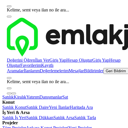
Kelime, semt veya ilan no ile ara...
Değerini Öğren
İlan Ver
Giriş Yap
Hesap Oluştur
Giriş Yap
Hesap
Oluştur
Favorilerim
Kayıtlı
Aramalar
İlanlarım
Değerlemelerim
Mesajlar
Bildirimler
Geri Bildirim
Kelime, semt veya ilan no ile ara...
Satılık
Kiralık
Yatırım
Danışmanlar
Sat
Konut
Satılık Konut
Satılık Daire
Yeni İlanlar
Haritada Ara
İş Yeri & Arsa
Satılık İş Yeri
Satılık Dükkan
Satılık Arsa
Satılık Tarla
Projeler
Tüm Projeler
Ankara Konut Projeleri
Yeni Projeler