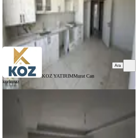
KOZ YATIRIM
Murat Can korkmaz
Ara
Ara
KOZ YATIRIM
Murat Can
korkmaz
YENİ
Erkan Emlaktan İnönü Mahallesinde
Kiralık Full Yapılı 3+1 Daire
Yeşilyurt, İnönü Mahallesi
3+1
·
180 m²
·
1. Kat
·
05.08.2026