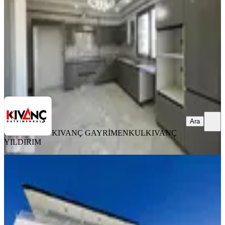
3+1
·
185 m²
·
6. Kat
·
06.08.2026
26.000 ₺
KIVANÇ GAYRİMENKUL
KIVANÇ YILDIRIM
Ara
Ara
KIVANÇ GAYRİMENKUL
KIVANÇ
YILDIRIM
YENİ
Kıvanç Gayrimenkul'den Yeşiltepe De
Kiralık Daire
Yeşilyurt, Yeşilkaynak Mahallesi
3+1
·
130 m²
·
Düz Giriş (Zemin)
·
06.08.2026