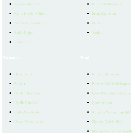
Kiralama Rehberi
Kurumsal Materyaller
Konut Kredisi Rehberi
İnsan Kaynakları
Ne Kadar Ödeyebilirim
İletişim
Emlak Değeri
Yardım
Verilerimiz
Hizmetler
Yasal
Danışman Bul
Kullanım Koşulları
Projeler
Bireysel Üyelik Sözleşmesi
Ücretsiz İlan Verin
Çerez Politikası ve Aydınlat
Üyelik Paketleri
Çerez Ayarları
EmlakZeka Asistan
Kullanıcı Veri Gizliliği Bildi
Uzman Danışmanlar
Ziyaretçi Veri Gizliliği
Müşteri Yetkilisi Veri Gizlili