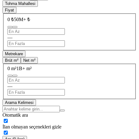
Tohma Mahallesi
Fiyat
0 ₺
50M+ ₺
—
Metrekare
Brüt m²
Net m²
0 m²
1B+ m²
—
Arama Kelimesi
Otomatik ara
İlan olmayan seçenekleri gizle