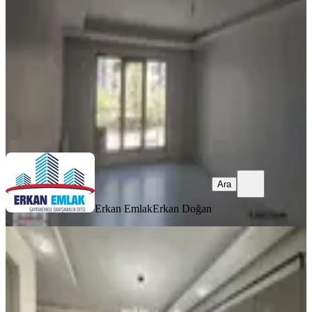
3+1
·
180 m²
·
1. Kat
·
07.08.2026
27.000 ₺
Erkan Emlak
Erkan Doğan
Ara
Ara
Erkan Emlak
Erkan Doğan
YENİ
Kıvanç Gayrimenkul 'den
Bostanbaşında Kiralık 3+1 Sıfır Daire
Yeşilyurt, Bostanbaşı Mahallesi