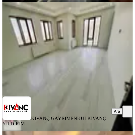
BALKONLU
Kıvanç Gayrimenkul'den Fahri
Kayahanda Kiralık 3+1 Daire
Yeşilyurt, Turgut Özal Mahallesi
3+1
·
175 m²
·
6. Kat
·
06.08.2026
21.000 ₺
KIVANÇ GAYRİMENKUL
KIVANÇ YILDIRIM
Ara
Ara
KIVANÇ GAYRİMENKUL
KIVANÇ
YILDIRIM
BALKONLU