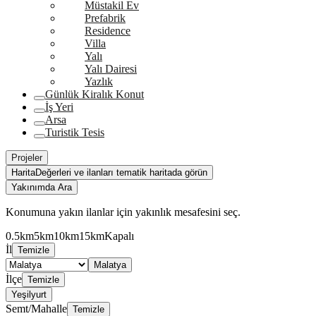
Müstakil Ev
Prefabrik
Residence
Villa
Yalı
Yalı Dairesi
Yazlık
Günlük Kiralık Konut
İş Yeri
Arsa
Turistik Tesis
Projeler
Harita
Değerleri ve ilanları tematik haritada görün
Yakınımda Ara
Konumuna yakın ilanlar için yakınlık mesafesini seç.
0.5km
5km
10km
15km
Kapalı
İl
Temizle
Malatya
İlçe
Temizle
Yeşilyurt
Semt/Mahalle
Temizle