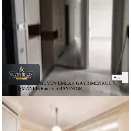
4+1
·
220 m²
·
7. Kat
·
08.08.2026
27.000 ₺
GÜVEN EMLAK GAYRİMENKUL &
DANIŞMANLIK
Ramazan BAYINDIR
Ara
Ara
GÜVEN EMLAK GAYRİMENKUL
& DANIŞMANLIK
Ramazan BAYINDIR
YENİ
Çilesiz'de Kiralık 4+1 Dubleks Daire
Yeşilyurt, Çilesiz Mahallesi
4+1
·
360 m²
·
3. Kat
·
08.08.2026