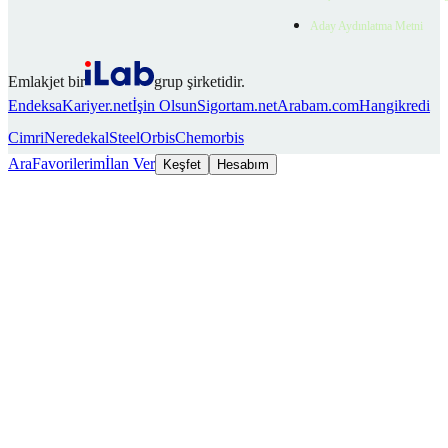
Aday Aydınlatma Metni
Emlakjet bir
grup şirketidir.
Endeksa
Kariyer.net
İşin Olsun
Sigortam.net
Arabam.com
Hangikredi
Cimri
Neredekal
SteelOrbis
Chemorbis
Ara
Favorilerim
İlan Ver
Keşfet
Hesabım