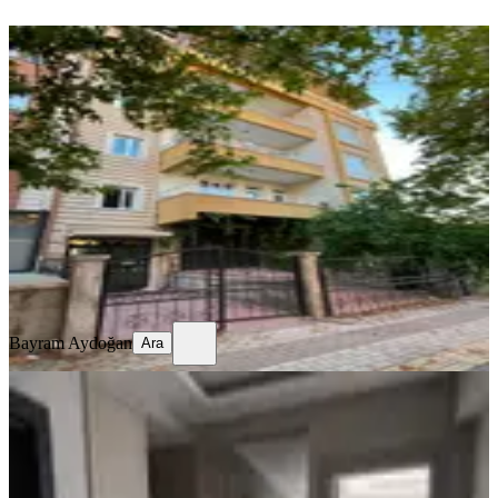
YENİ
Özalperde Yeni Devlet Hastanesine
Yakın 3+1 Aileye Uygun Daire
Yeşilyurt, Özalper Mahallesi
3+1
·
148 m²
·
1. Kat
·
08.08.2026
25.000 ₺
Bayram Aydoğan
Ara
Bayram Aydoğan
Ara
YENİ
Altın Kayısı Güngör Arası Ultra Lüks
Daire Güven Emlak'tan
Yeşilyurt, Karakavak Mahallesi