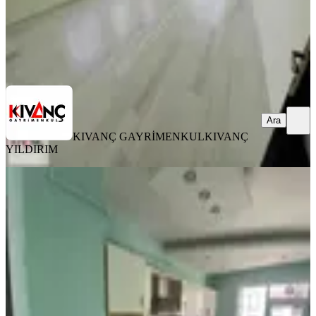
KIVANÇ GAYRİMENKUL
KIVANÇ YILDIRIM
Ara
Ara
KIVANÇ GAYRİMENKUL
KIVANÇ
YILDIRIM
BALKONLU
Özhan'dan Yakınca'da 3+1 Ultra Lüx
Kiralık Daire
Yeşilyurt, Yakınca Mahallesi
3+1
·
160 m²
·
6. Kat
·
03.08.2026
18.000 ₺