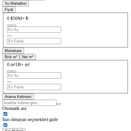
Su Mahallesi
Fiyat
0 ₺
50M+ ₺
—
Metrekare
Brüt m²
Net m²
0 m²
1B+ m²
—
Arama Kelimesi
Otomatik ara
İlan olmayan seçenekleri gizle