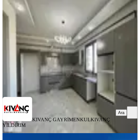
YENİ
Kıvanç Gayrimenkul 'den
Bostanbaşında Kiralık 3+1 Sıfır Daire
Yeşilyurt, Bostanbaşı Mahallesi
3+1
·
185 m²
·
6. Kat
·
06.08.2026
26.000 ₺
KIVANÇ GAYRİMENKUL
KIVANÇ YILDIRIM
Ara
Ara
KIVANÇ GAYRİMENKUL
KIVANÇ
YILDIRIM
YENİ