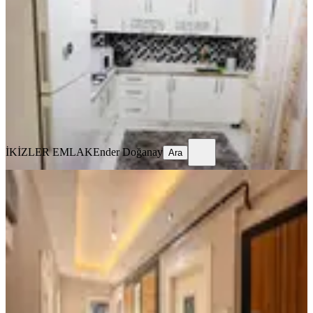
Yeşilyurt, Çukurdere Mahallesi
2+1
·
120 m²
·
3. Kat
·
05.08.2026
18.000 ₺
İKİZLER EMLAK
Ender Doğanay
Ara
İKİZLER EMLAK
Ender Doğanay
Ara
YENİ
Yakınca'da 3.5+1, 170m² Ultra Lüks
Daire (kiralık)
Yeşilyurt, Yakınca Mahallesi
3+1
·
185 m²
·
6. Kat
·
04.08.2026
24.000 ₺