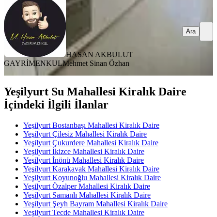
Ara
HASAN AKBULUT
GAYRİMENKUL
Mehmet Sinan Özhan
Yeşilyurt Su Mahallesi Kiralık Daire
İçindeki İlgili İlanlar
Yeşilyurt Bostanbaşı Mahallesi Kiralık Daire
Yeşilyurt Çilesiz Mahallesi Kiralık Daire
Yeşilyurt Çukurdere Mahallesi Kiralık Daire
Yeşilyurt İkizce Mahallesi Kiralık Daire
Yeşilyurt İnönü Mahallesi Kiralık Daire
Yeşilyurt Karakavak Mahallesi Kiralık Daire
Yeşilyurt Koyunoğlu Mahallesi Kiralık Daire
Yeşilyurt Özalper Mahallesi Kiralık Daire
Yeşilyurt Samanlı Mahallesi Kiralık Daire
Yeşilyurt Şeyh Bayram Mahallesi Kiralık Daire
Yeşilyurt Tecde Mahallesi Kiralık Daire