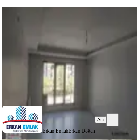
YENİ
Erkan Emlaktan İnönü Mahallesinde
Kiralık Full Yapılı 3+1 Daire
Yeşilyurt, İnönü Mahallesi
3+1
·
180 m²
·
1. Kat
·
07.08.2026
27.000 ₺
Erkan Emlak
Erkan Doğan
Ara
Ara
Erkan Emlak
Erkan Doğan