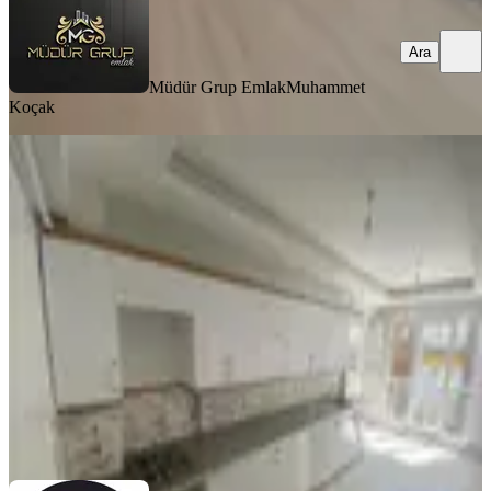
Ara
Müdür Grup Emlak
Muhammet
Koçak
BALKONLU
Özhan'dan Yeşiltepe'de 3+1 Kiralık
Daire
Yeşilyurt, Seyran Mahallesi
3+1
·
135 m²
·
1. Kat
·
23.07.2026
23.000 ₺
HASAN AKBULUT GAYRİMENKUL
Mehmet Sinan Özhan
Ara