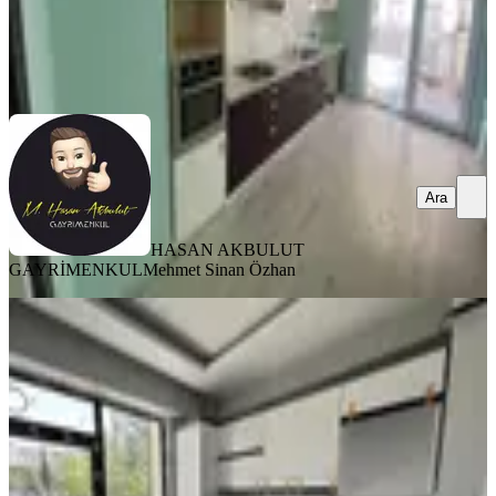
HASAN AKBULUT GAYRİMENKUL
Mehmet Sinan Özhan
Ara
Ara
HASAN AKBULUT
GAYRİMENKUL
Mehmet Sinan Özhan
SIFIR BİNA
Galata'dan Kuyuönünde 2+1 Sıfır
Daire
Yeşilyurt, Zaviye Mahallesi
2+1
·
110 m²
·
2. Kat
·
02.08.2026
20.000 ₺