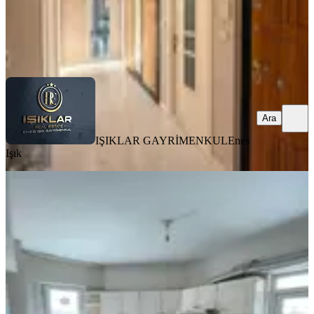
IŞIKLAR GAYRİMENKUL
Enes Işık
Ara
Ara
IŞIKLAR GAYRİMENKUL
Enes
Işık
YENİ
Temelli'de Kiralık 3+1 Ara Kat Daire
Yeşilyurt, Zaviye Mahallesi
3+1
·
125 m²
·
4. Kat
·
04.08.2026
15.500 ₺