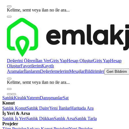
Kelime, semt veya ilan no ile ara...
Değerini Öğren
İlan Ver
Giriş Yap
Hesap Oluştur
Giriş Yap
Hesap
Oluştur
Favorilerim
Kayıtlı
Aramalar
İlanlarım
Değerlemelerim
Mesajlar
Bildirimler
Geri Bildirim
Kelime, semt veya ilan no ile ara...
Satılık
Kiralık
Yatırım
Danışmanlar
Sat
Konut
Satılık Konut
Satılık Daire
Yeni İlanlar
Haritada Ara
İş Yeri & Arsa
Satılık İş Yeri
Satılık Dükkan
Satılık Arsa
Satılık Tarla
Projeler
Tüm Projeler
Ankara Konut Projeleri
Yeni Projeler