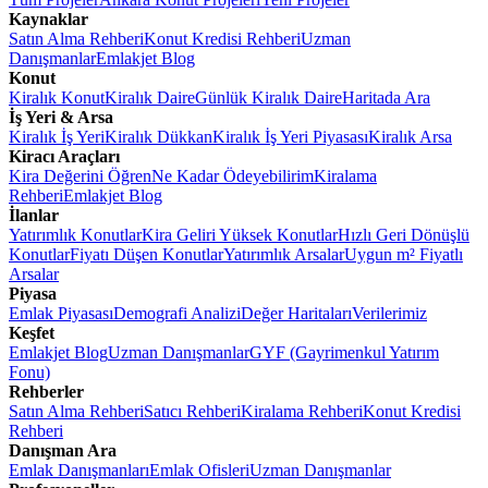
Kaynaklar
Satın Alma Rehberi
Konut Kredisi Rehberi
Uzman
Danışmanlar
Emlakjet Blog
Konut
Kiralık Konut
Kiralık Daire
Günlük Kiralık Daire
Haritada Ara
İş Yeri & Arsa
Kiralık İş Yeri
Kiralık Dükkan
Kiralık İş Yeri Piyasası
Kiralık Arsa
Kiracı Araçları
Kira Değerini Öğren
Ne Kadar Ödeyebilirim
Kiralama
Rehberi
Emlakjet Blog
İlanlar
Yatırımlık Konutlar
Kira Geliri Yüksek Konutlar
Hızlı Geri Dönüşlü
Konutlar
Fiyatı Düşen Konutlar
Yatırımlık Arsalar
Uygun m² Fiyatlı
Arsalar
Piyasa
Emlak Piyasası
Demografi Analizi
Değer Haritaları
Verilerimiz
Keşfet
Emlakjet Blog
Uzman Danışmanlar
GYF (Gayrimenkul Yatırım
Fonu)
Rehberler
Satın Alma Rehberi
Satıcı Rehberi
Kiralama Rehberi
Konut Kredisi
Rehberi
Danışman Ara
Emlak Danışmanları
Emlak Ofisleri
Uzman Danışmanlar