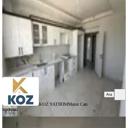
Civarı Sıfır 3+1 Daire
Yeşilyurt, Çavuşoğlu Mahallesi
3+1
·
120 m²
·
1. Kat
·
05.08.2026
22.000 ₺
KOZ YATIRIM
Murat Can korkmaz
Ara
Ara
KOZ YATIRIM
Murat Can
korkmaz
YENİ
Erkan Emlaktan İnönü Mahallesinde