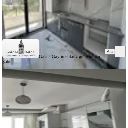
Galata Gayrimenkul
Ugur Mumcu Şahin
Ara
Ara
Galata Gayrimenkul
Ugur Mumcu
Şahin
MANZARALI
%
6
Yusuf Karadağlı'dan Bostanbaşında
3+1 Kiralık Daire
Yeşilyurt, Bostanbaşı Mahallesi
3+1
·
200 m²
·
4. Kat
·
29.07.2026
17.000 ₺
18.000 ₺