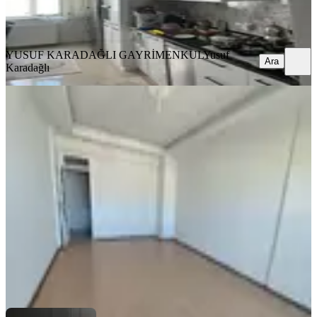
YUSUF KARADAĞLI GAYRİMENKUL
Yusuf Karadağlı
Ara
YUSUF KARADAĞLI GAYRİMENKUL
Yusuf
Ara
Karadağlı
EBV. BANYO
Müdür Grup Emlak'tan Kiralık 3+1
Daire
Yeşilyurt, Yakınca Mahallesi
3+1
·
180 m²
·
9. Kat
·
28.07.2026
17.500 ₺
Müdür Grup Emlak
Muhammet Koçak
Ara