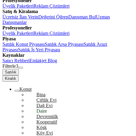
Profesyoneller
Üyelik Paketleri
Reklam Çözümleri
Satış & Kiralama
Ücretsiz İlan Verin
Değerini Öğren
Danışman Bul
Uzman
Danışmanlar
Profesyoneller
Üyelik Paketleri
Reklam Çözümleri
Piyasa
Satılık Konut Piyasası
Satılık Arsa Piyasası
Satılık Arazi
Piyasası
Satılık İş Yeri Piyasası
Kaynaklar
Satıcı Rehberi
Emlakjet Blog
Filtrele
3
Satılık
Kiralık
Konut
Bina
Çiftlik Evi
Dağ Evi
Daire
Devremülk
Kooperatif
Köşk
Köy Evi