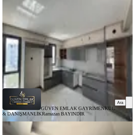
Arakat Kiralık Daire
Yeşilyurt, Tecde Mahallesi
3+1
·
180 m²
·
5. Kat
·
06.08.2026
32.000 ₺
GÜVEN EMLAK GAYRİMENKUL &
DANIŞMANLIK
Ramazan BAYINDIR
Ara
Ara
GÜVEN EMLAK GAYRİMENKUL
& DANIŞMANLIK
Ramazan BAYINDIR
YENİ
Koz Emlak'tan Yeni Köy Garajı