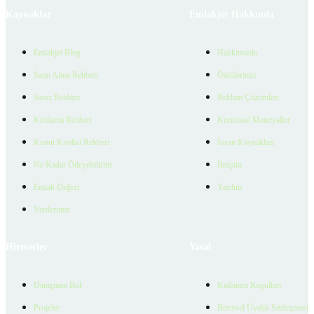
Kaynaklar
Emlakjet Hakkında
Emlakjet Blog
Hakkımızda
Satın Alma Rehberi
Ödüllerimiz
Satıcı Rehberi
Reklam Çözümleri
Kiralama Rehberi
Kurumsal Materyaller
Konut Kredisi Rehberi
İnsan Kaynakları
Ne Kadar Ödeyebilirim
İletişim
Emlak Değeri
Yardım
Verilerimiz
Hizmetler
Yasal
Danışman Bul
Kullanım Koşulları
Projeler
Bireysel Üyelik Sözleşmesi