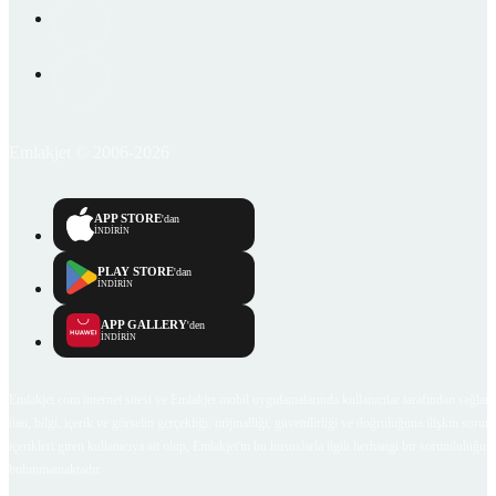
Emlakjet © 2006-2026
APP STORE
'dan
İNDİRİN
PLAY STORE
'dan
İNDİRİN
APP GALLERY
'den
İNDİRİN
Emlakjet.com internet sitesi ve Emlakjet mobil uygulamalarında kullanıcılar tarafından sağlana
ilan, bilgi, içerik ve görselin gerçekliği, orijinalliği, güvenilirliği ve doğruluğuna ilişkin soru
içerikleri giren kullanıcıya ait olup, Emlakjet'in bu hususlarla ilgili herhangi bir sorumluluğu
bulunmamaktadır.