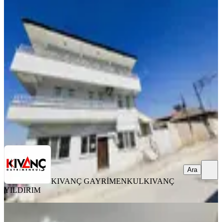
Kıvanç Gayrimenkul'den Yeşiltepe De
Kiralık Daire
Yeşilyurt, Yeşilkaynak Mahallesi
3+1
·
130 m²
·
Düz Giriş (Zemin)
·
06.08.2026
16.000 ₺
KIVANÇ GAYRİMENKUL
KIVANÇ YILDIRIM
Ara
Ara
KIVANÇ GAYRİMENKUL
KIVANÇ
YILDIRIM
YENİ
Tecde Opet Civarı Lüks 3+1 Sıfır