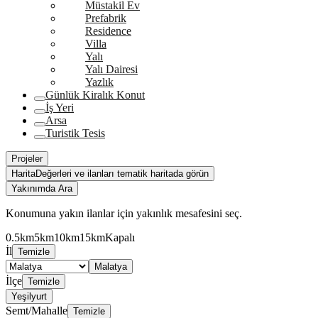
Müstakil Ev
Prefabrik
Residence
Villa
Yalı
Yalı Dairesi
Yazlık
Günlük Kiralık Konut
İş Yeri
Arsa
Turistik Tesis
Projeler
Harita
Değerleri ve ilanları tematik haritada görün
Yakınımda Ara
Konumuna yakın ilanlar için yakınlık mesafesini seç.
0.5km
5km
10km
15km
Kapalı
İl
Temizle
Malatya
İlçe
Temizle
Yeşilyurt
Semt/Mahalle
Temizle