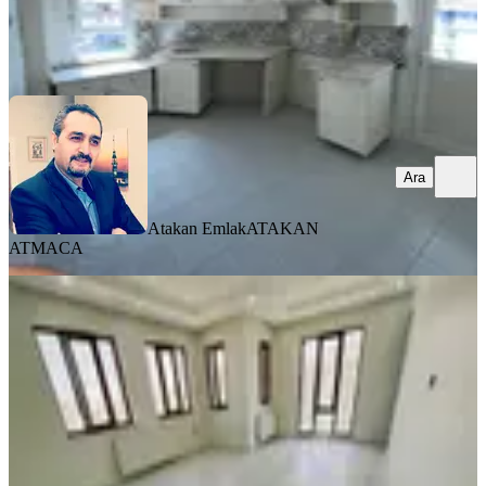
Atakan Emlak
ATAKAN ATMACA
Ara
Ara
Atakan Emlak
ATAKAN
ATMACA
BALKONLU
Kıvanç Gayrimenkul'den Fahri
Kayahanda Kiralık 3+1 Daire
Yeşilyurt, Turgut Özal Mahallesi
3+1
·
175 m²
·
6. Kat
·
06.08.2026
21.000 ₺