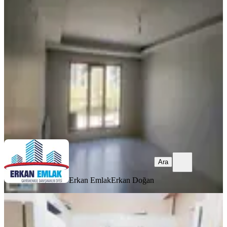
Kiralık Full Yapılı 3+1 Daire
Yeşilyurt, İnönü Mahallesi
3+1
·
180 m²
·
1. Kat
·
05.08.2026
27.000 ₺
Erkan Emlak
Erkan Doğan
Ara
Ara
Erkan Emlak
Erkan Doğan
YENİ
İkizler Gayrimenkul'den Sümer Park
Civarı Kiralık 2+1 Daire..