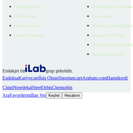
Ücretsiz İlan Verin
Çerez Politikası ve Aydınlat
Üyelik Paketleri
Çerez Ayarları
EmlakZeka Asistan
Kullanıcı Veri Gizliliği Bildi
Uzman Danışmanlar
Ziyaretçi Veri Gizliliği
Müşteri Yetkilisi Veri Gizlili
Aday Aydınlatma Metni
Emlakjet bir
grup şirketidir.
Endeksa
Kariyer.net
İşin Olsun
Sigortam.net
Arabam.com
Hangikredi
Cimri
Neredekal
SteelOrbis
Chemorbis
Ara
Favorilerim
İlan Ver
Keşfet
Hesabım